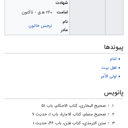
شهادت
امامت
۲۶۰ ه‍.ق - تاکنون
نام
نرجس خاتون
مادر
پيوندها
امام
اهل بیت
اولی الأمر
پانویس
↑
صحیح البخاری، کتاب الاحکام، باب ۵۱
↑
صحیح مسلم، کتاب الامارة، باب ۱، حدیث ۷
↑
سنن الترمذی، کتاب فتن، باب ۴۶، حدیث ۱