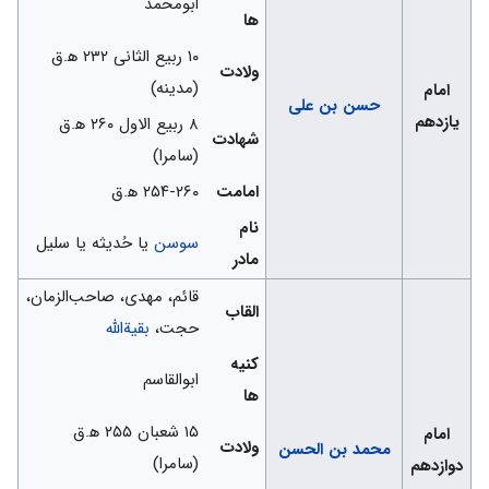
ابومحمد
ها
۱۰ ربیع الثانی ۲۳۲ ه‍.ق
ولادت
(مدینه)
امام
حسن بن علی
یازدهم
۸ ربیع الاول ۲۶۰ ه‍.ق
شهادت
(سامرا)
امامت
۲۵۴-۲۶۰ ه‍.ق
نام
سوسن
یا حُدیثه یا سلیل
مادر
قائم، مهدی، صاحب‌الزمان،
القاب
حجت،
بقیة‌اللّه
کنیه
ابوالقاسم
ها
۱۵ شعبان ۲۵۵ ه‍.ق
امام
ولادت
محمد بن الحسن
(سامرا)
دوازدهم