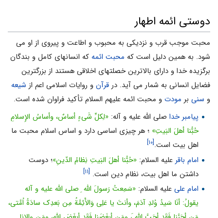
دوستی ائمه اطهار
محبت موجب قرب و نزدیکی به محبوب و اطاعت و پیروی از او می
شود. به همین دلیل است که
محبت ائمه
که انسانهای کامل و بندگان
برگزیده خدا و دارای بالاترین خصلتهای اخلاقی هستند از بزرگترین
فضایل انسانی به شمار می آید. در
قرآن
و روایات اسلامی اعم از
شیعه
و
سنی
بر
مودت
و محبت ائمه علیهم السلام تأکید فراوان شده است.
پیامبر خدا
صلی الله علیه و آله:
«لِکلِّ شَیءٍ أساسٌ، وأساسُ الإِسلامِ
حُبُّنا أهلَ البَیتِ»
؛ هر چیزی اساسی دارد و اساس اسلام محبت ما
[۱۰]
اهل بیت است.
امام باقر
علیه السلام:
«حُبُّنا أهلَ البَیتِ نِظامُ الدّینِ»
؛ دوست
[۱۱]
داشتن ما اهل بیت، نظام دین است.
امام على
علیه السلام:
«سَمِعتُ رَسولَ اللّه ِ صلی الله علیه و آله
یقولُ: أنَا سَیدُ وُلدِ آدَمَ، وأنتَ یا عَلِی وَالأَئِمَّةُ مِن بَعدِک سادَةُ اُمَّتی،
مَن أحَبَّنا فَقَد أحَبَّ اللّه َ، ومَن أبغَضَنا فَقَد أبغَضَ اللّه، ومَن والانا