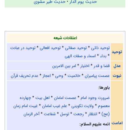
حدیث یوم الدار
•
حدیث طیر مشوی
‌اعتقادات شیعه
توحید ذاتی
*
توحید صفاتی
*
توحید افعالی
*
توحید در عبادت
توحید
*
بداء
*
اسماء و صفات الهی
عدل
قضا و قدر
*
اختیار
*
امر بین الامرین
نبوت
عصمت پیامبران
*
خاتمیت
*
وحی
*
اعجاز
*
عدم تحریف قرآن
باورها:
ضرورت وجود امام
*
عصمت امامان
*
اهل بیت
*
چهارده
معصوم
*
ولایت تكوینی
*
علم غیب امامان
*
غیبت امام زمان
(عج)
*
انتظار
*
رجعت
*
توسل
*
شفاعت
*
آخر الزمان
امامت
ائمه علیهم السلام
: