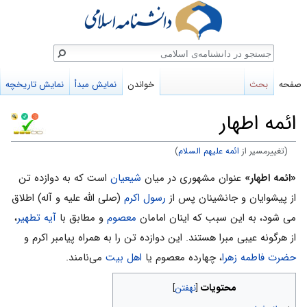
ستجو
صفحه
بحث
خواندن
نمایش مبدأ
نمایش تاریخچه
ائمه اطهار
(تغییرمسیر از
ائمه علیهم السلام
)
پرش
پرش
«ائمه اطهار»
عنوان مشهوری در میان
شیعیان
است که به دوازده تن
به
به
از پیشوایان و جانشینان پس از
رسول اکرم
(صلی الله علیه و آله) اطلاق
ناوبری
جستجو
می شود، به این سبب که اینان امامان
معصوم
و مطابق با
آیه تطهیر
،
از هرگونه عیبی مبرا هستند. این دوازده تن را به همراه پیامبر اکرم و
حضرت فاطمه زهرا
، چهارده معصوم یا
اهل بیت
می‌نامند.
محتویات