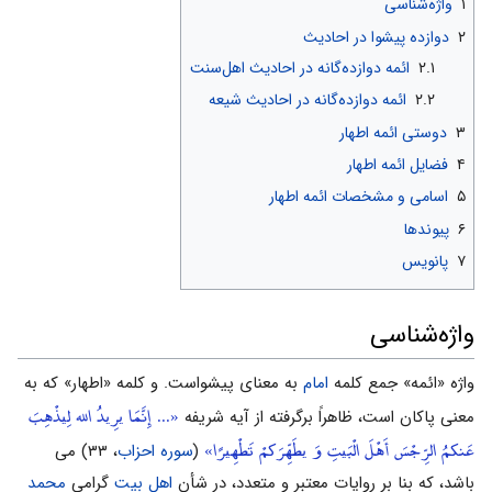
۱
واژه‌شناسی
۲
دوازده پیشوا در احادیث
۲.۱
ائمه دوازده‌گانه در احادیث اهل‌سنت
۲.۲
ائمه دوازده‌گانه در احادیث شیعه
۳
دوستی ائمه اطهار
۴
فضایل ائمه اطهار
۵
اسامی و مشخصات ائمه اطهار
۶
پيوندها
۷
پانویس
واژه‌شناسی
واژه «ائمه» جمع کلمه
امام
به معنای پیشواست. و کلمه «اطهار» که به
«... إِنَّمَا یرِیدُ الله لِیذْهِبَ
معنی پاکان است، ظاهراً برگرفته از آیه شریفه
عَنکمُ الرِّجْسَ أَهْلَ الْبَیتِ وَ یطَهِّرَکمْ تَطْهِیرًا»
(
سوره احزاب
، ۳۳) می
باشد، که بنا بر روایات معتبر و متعدد، در شأن
اهل بیت
گرامی
محمد