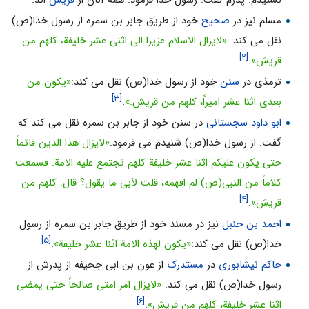
مسلم نیز در
صحیح
خود از طریق جابر بن سمره از رسول خدا(ص)
نقل می کند:
«لایزال الاسلام عزیزا الی اثنی عشر خلیفة، کلهم من
[۲]
قریش»
.
ترمذی در
سنن
خود از رسول خدا(ص) نقل می کند:
«یکون من
[۳]
بعدی اثنا عشر امیراً، کلهم من قریش.»
.
ابو داود سجستانی
در سنن خود از جابر بن سمره نقل می کند که
گفت: از رسول خدا(ص) شنیدم می فرمود:
«لایزال هذا الدین قائماً
حتی یکون علیکم اثنا عشر خلیفة کلهم تجتمع علیه الامة. فسمعت
کلاماً من النبی(ص) لم افهمه، قلت لاَبی ما یقول؟ قال: کلهم من
[۴]
قریش»
.
احمد بن حنبل
نیز در مسند خود از طریق جابر بن سمره از رسول
[۵]
خدا(ص) نقل می کند:
«یکون لهذه الامة اثنا عشر خلیفة»
.
حاکم نیشابوری
در
مستدرک
از عون بن ابی جحیفه از پدرش از
رسول خدا(ص) نقل می کند:
«لایزال امر امتی صالحاً حتی یمضی
[۶]
اثنا عشر خلیفة، کلهم من قریش»
.