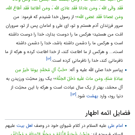
فَقَد والَى اللّه َ، ومَن عادانا فَقَد عادَى اللّه َ، ومَن أطاعَنا فَقَد أطاعَ اللّه،
ومَن عَصانا فَقَد عَصَى اللّه»
؛ از رسول خدا شنیدم که فرمود: من
سرور فرزندان آدم هستم و تو، اى على و امامان پس از تو، سروران
امّت من هستید؛ هرکس ما را دوست بدارد، خدا را دوست داشته
است و هرکس ما را دشمن داشته باشد، خدا را دشمن داشته
است،... و هرکس از ما اطاعت کند، از خدا اطاعت کرده و هرکه از ما
[۱۲]
نافرمانى کند، خدا را نافرمانى کرده است.
پیامبر خدا صلی الله علیه و آله:
«حُبُّ آلِ مُحَمَّدٍ یومًا خَیرٌ مِن
عِبادَةِ سَنَةٍ، ومَن ماتَ عَلَیهِ دَخَلَ الجَنَّةَ»
؛ یک روز محبّت ورزیدن به
آل محمّد، بهتر از یک سال عبادت است و هرکه با این محبّت از
[۱۳]
دنیا رود، وارد
بهشت
شود.
فضایل ائمه اطهار
امام علی
علیه السلام در کلام شیوای خود در وصف
اهل بیت
علیهم
السلام فرموده اند:
«نَحْنُ شَجَرَةُ النُّبُوَّةِ وَ مَحَطُّ الرِّسَالَةِ وَ مُخْتَلَفُ