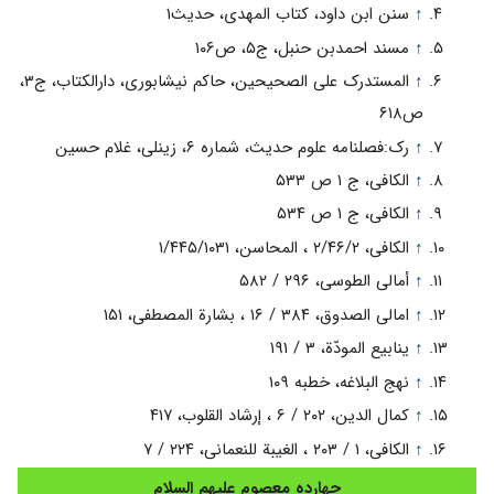
↑
سنن ابن داود، کتاب المهدی، حدیث۱
↑
مسند احمدبن حنبل، ج۵، ص۱۰۶
↑
المستدرک علی الصحیحین، حاکم نیشابوری، دارالکتاب، ج۳،
ص۶۱۸
↑
رک:فصلنامه علوم حدیث، شماره ۶، زینلی، غلام حسین
↑
الکافی، ج ۱ ص ۵۳۳
↑
الکافی، ج ۱ ص ۵۳۴
↑
الکافی، ۲/۴۶/۲ ، المحاسن، ۱/۴۴۵/۱۰۳۱
↑
أمالی الطوسی، ۲۹۶ / ۵۸۲
↑
امالی الصدوق، ۳۸۴ / ۱۶ ، بشارة المصطفى، ۱۵۱
↑
ینابیع المودّة، ۳ / ۱۹۱
↑
نهج البلاغه، خطبه ۱۰۹
↑
کمال الدین، ۲۰۲ / ۶ ، إرشاد القلوب، ۴۱۷
↑
الکافی، ۱ / ۲۰۳ ، الغیبة للنعمانی، ۲۲۴ / ۷
چهارده معصوم علیهم السلام