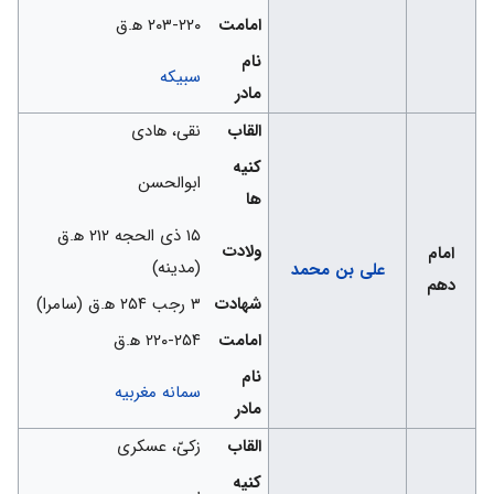
امامت
۲۰۳-۲۲۰ ه‍.ق
نام
سبیکه
مادر
القاب
نقی، هادی
کنیه
ابوالحسن
ها
۱۵ ذی الحجه ۲۱۲ ه‍.ق
ولادت
امام
(مدینه)
علی بن محمد
دهم
شهادت
۳ رجب ۲۵۴ ه‍.ق (سامرا)
امامت
۲۲۰-۲۵۴ ه‍.ق
نام
سمانه مغربیه
مادر
القاب
زکیّ، عسکری
کنیه