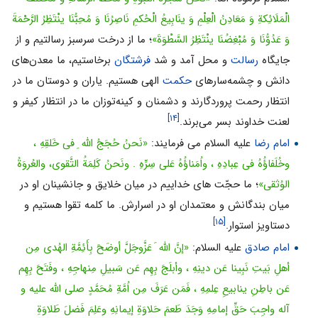
الْمَلَائِکةِ وَ مَعَادِنُ الْعِلْمِ وَ ینَابِیعُ الْحُکمِ نَاصِرُنَا وَ مُحِبُّنَا ینْتَظِرُ الرَّحْمَةَ
وَ عَدُوُّنَا وَ مُبْغِضُنَا ینْتَظِرُ السَّطْوَةَ»
؛ ما از درخت سرسبز رسالتیم و از
جایگاه
رسالت
و محل آمد و شد
فرشتگان
برخاستیم، ما معدن‌هاى
دانش و چشمه‌سارهاى
حکمت
الهى هستیم. یاران و دوستان ما در
انتظار رحمت پروردگارند و دشمنان و کینه‌توزان ما در انتظار کیفر و
[۱۴]
لعنت خداوند بسر مى‌برند.
امام رضا
علیه السلام می فرمایند:
«نَحنُ حُجَجُ اللّه ِ فی خَلقِهِ ،
وخُلَفاؤُهُ فی عِبادِهِ ، واُمَناؤُهُ عَلى سِرِّهِ . ونَحنُ کَلِمَةُ التَّقوى، والعُروَةُ
الوُثقى»
؛ ما حجّت هاى خداییم در میان خلایق و جانشینان او در
میان بندگانش و معتمدان او در اسرارش. ما کلمه تقوا هستیم و
[۱۵]
دستاویز استوار.
امام صادق
علیه السلام:
«إنَّ اللّه َ عَزَّوجَلَّ أوضَحَ بِأَئِمَّةِ الهُدى مِن
أهلِ بَیتِ نَبِینا عَن دینِهِ ، وأبلَجَ بِهِم عَن سَبیلِ مِنهاجِهِ ، وفَتَحَ بِهِم
عَن باطِنِ ینابیعِ عِلمِهِ ، فَمَن عَرَفَ مِن اُمَّةِ مُحَمَّدٍ صلی الله علیه و
آله واجِبَ حَقِّ إمامِهِ وَجَدَ طَعمَ حَلاوَةِ إیمانِهِ وعَلِمَ فَضلَ طَلاوَةِ