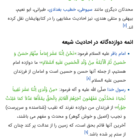
محدثان دیگری مانند
سیوطی
،
خطیب بغدادی
، طبرانی، ابو نعیم،
بیهقی و متقی هندی، نیز احادیث مشابهی را در کتابهایشان نقل کرده
[۷]
اند.
ائمه دوازده‌گانه در احادیث شیعه
امام باقر
علیه السلام فرمود:
«نَحْنُ اِثْنَا عَشَرَ إِمَاماً مِنْهُمْ حَسَنٌ وَ
حُسَینٌ ثُمَّ اَلْأَئِمَّةُ مِنْ وُلْدِ اَلْحُسَینِ عَلَیهِ اَلسَّلاَمُ»
؛ ما دوازده امام
هستیم، از جمله آنها حسن و حسین است و امامان از فرزندان
[۸]
حسین علیه السلام.
رسول خدا
صلّى اللّٰه علیه و آله فرمود:
«مِنْ وُلْدِی اِثْنَا عَشَرَ نَقِیباً
نُجَبَاءُ مُحَدَّثُونَ مُفَهَّمُونَ آخِرُهُمُ اَلْقَائِمُ بِالْحَقِّ یمْلَأُهَا عَدْلاً کمَا مُلِئَتْ
جَوْراً»
؛ از فرزندان من دوازده نفرند که نقیب (شناسنده و سرپرست)
و نجیب (اصیل و خوش گوهر) و محدث و مفهم می باشند،
آخرین آنها قائم بحق است، که زمین را از عدالت پر کند چنان که
[۹]
از ستم پر شده باشد.