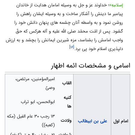
إسلامِهِ»
؛ خداوند عز و جل به وسیله امامان هدایت از خاندان
پیامبر ما دینش را آشکار ساخت و به وسیله ایشان راهش را
روشن نمود و به واسطه آنان چشمه هاى پنهان دانش خود را
گشود. پس از امّت محمّد صلی الله علیه و آله هرکس که حقّ
واجب امامش را بشناسد، مزه شیرین ایمانش را بچشد و به ارزش
[۱۶]
دلپذیرى اسلام خود پى برد.
اسامی و مشخصات ائمه اطهار
امیرالمؤمنین، مرتضی،
القاب
وصیّ
کنیه
ابوالحسن، ابو تراب
ها
۱۳ رجب ۳۰ عام الفیل (مکه
ولادت
امام اول
علی بن ابیطالب
(کعبه))