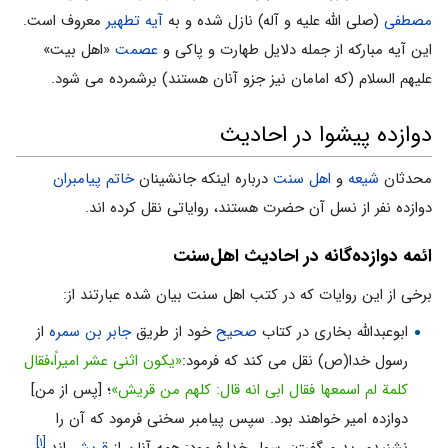
مصطفی
(صلی الله علیه و آله) نازل شده و به
آیه تطهیر
معروف است.
این آیه مبارکه از جمله دلایل طهارت و پاکی و
عصمت
«اهل بیت»
علیهم السلام (که امامان نیز جزو آنان هستند) برشمرده می شود.
دوازده پیشوا در احادیث
محدثان
شیعه
و
اهل سنت
درباره اینکه جانشینان
خاتم پیامبران
دوازده نفر از نسل آن حضرت هستند، روایاتی نقل کرده اند.
ائمه دوازده‌گانه در احادیث اهل‌سنت
برخی از این روایات که در کتب اهل سنت بیان شده عبارتند از:
ابوعبدالله بخاری در کتاب
صحیح
خود از طریق
جابر بن سمره
از
رسول خدا(ص) نقل می کند که فرمود:
«یکون اثنی عشر امیراً،فقال
کلمة لم اسمعها فقال ابی انه قال: کلهم من قریش»
؛ [پس از من]
دوازده امیر خواهند بود. سپس پیامبر سخنی فرمود که آن را
[۱]
نشنیدم. پدرم گفت: رسول خدا فرمود: همه آنان از
قریش
اند.