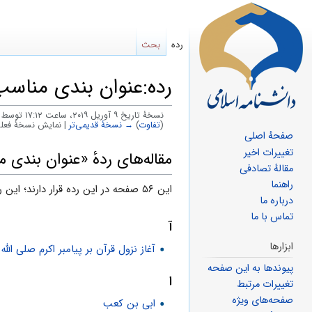
رده
بحث
رده:عنوان بندی مناس
نسخهٔ تاریخ ‏۹ آوریل ۲۰۱۹، ساعت ۱۷:۱۲ توسط
(
تفاوت
)
→ نسخهٔ قدیمی‌تر
| نمایش نسخهٔ فعلی
صفحهٔ اصلی
پرش
پرش
تغییرات اخیر
مقاله‌های ردهٔ «عنوان بندی
مقالهٔ تصادفی
به
به
راهنما
این ۵۶ صفحه در این رده قرار دارند؛ این رده در کل حاوی ۵۶ صفحه است.
ناوبری
جستجو
درباره ما
تماس با ما
آ
ابزارها
آغاز نزول قرآن بر پیامبر اکرم صلی الله 
پیوندها به این صفحه
ا
تغییرات مرتبط
صفحه‌های ویژه
ابی بن کعب