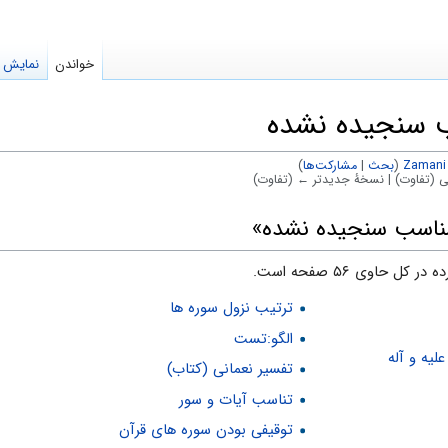
خواندن
نمایش م
ب سنجیده نشده
Zamani
(
بحث
|
مشارکت‌ها
)
 (تفاوت) | نسخهٔ جدیدتر ← (تفاوت)
 مناسب سنجیده نشده»
ترتیب نزول سوره ها
الگو:تست
علیه و آله
تفسیر نعمانی (کتاب)
تناسب آیات و سور
توقیفی بودن سوره های قرآن