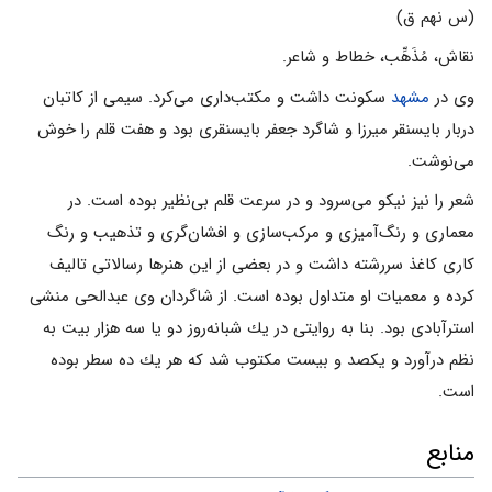
(س نهم ق)
نقاش، مُذَهِّب، خطاط و شاعر.
وى در
مشهد
سكونت داشت و مكتب‌دارى مى‌كرد. سیمى از كاتبان
دربار بایسنقر میرزا و شاگرد جعفر بایسنقرى بود و هفت قلم را خوش
مى‌نوشت.
شعر را نیز نیكو مى‌سرود و در سرعت قلم بى‌نظیر بوده است. در
معمارى و رنگ‌آمیزى و مركب‌سازى و افشان‌گرى و تذهیب و رنگ
كارى كاغذ سررشته داشت و در بعضى از این هنرها رسالاتى تالیف
كرده و معمیات او متداول بوده است. از شاگردان وى عبدالحى منشى
استرآبادى بود. بنا به روایتى در یك شبانه‌روز دو یا سه هزار بیت به
نظم درآورد و یكصد و بیست مكتوب شد كه هر یك ده سطر بوده
است.
منابع