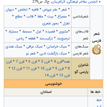
انجمن مفاخر فرهنگی
،
اثرآفرینان
، ج3، ص279.
*
شعر
*
علم عروض
*
قافیه
*
تخلص
*
دیوان
شعرشناسی
*
مصراع
*
بیت
*
مقفا
*
قالب
*
مطلع
*
تغزل
*
بحور شعری
قالب‌های
*
مثنوی
*
قصیده
*
غزل
*
مسمط
*
مستزاد
*
شعر
شعر
ترجیع‌بند
*
ترکیب‌بند
*
قطعه
*
رباعی
فارسی
سبک‌های
*
سبک خراسانی
*
سبک عراقی
*
سبک هندی
شعر فارسی
*
سبک بازگشت ادبی
*
شعر نو
همه
*
قرن 4
*
قرن 5
*
قرن 6
*
قرن 7
*
قرن
شاعران
8
*
قرن 9
*
قرن 10
*
قرن 11
*
قرن 12
*
پارسی گو:
قرن 13
*
قرن 14
خوشنویسی
خط‌ ها
استادان
خط