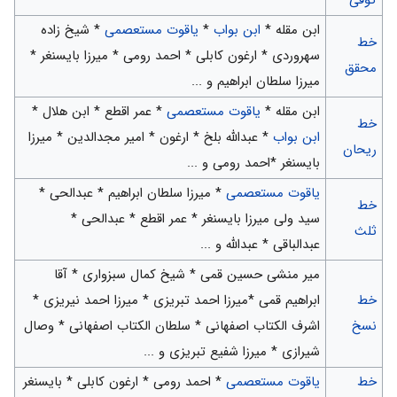
کوفی
ابن مقله *
ابن بواب
*
یاقوت مستعصمی
* شیخ زاده
خط
سهروردی * ارغون کابلی * احمد رومی * میرزا بایسنغر *
محقق
میرزا سلطان ابراهیم و ...
ابن مقله *
یاقوت مستعصمی
* عمر اقطع * ابن هلال *
خط
ابن بواب
* عبدالله بلخ * ارغون * امیر مجدالدین * میرزا
ریحان
بایسنغر *احمد رومی و ...
یاقوت مستعصمی
* میرزا سلطان ابراهیم * عبدالحی *
خط
سید ولی میرزا بایسنغر * عمر اقطع * عبدالحی *
ثلث
عبدالباقی * عبدالله و ...
میر منشی حسین قمی * شیخ كمال سبزواری * آقا
خط
ابراهیم قمی *میرزا احمد تبریزی * میرزا احمد نیریزی *
نسخ
اشرف الکتاب اصفهانی * سلطان الکتاب اصفهانی * وصال
شیرازی * میرزا شفیع تبریزی و ...
خط
یاقوت مستعصمی
* احمد رومی * ارغون كابلی * بایسنغر