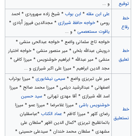
توقیع
و ...
علی ابن مقله
*
ابن بواب
* شیخ زاده سهروردی * احمد
خط
رومی *
خواجه حافظ شیرازی
* مجدالدین فیروز آّبادی *
رقاع
یاقوت مستعصمی
* و ...
خواجه تاج سلمانی واضع * خواجه عبدالحی منشی *
خط
درویش عبدالله بلخی * میر منصور منشی * خواجه اختیار
تعلیق
منشی * میر عبدالله * ابراهیم خوشنویس * میرزا کافی *
مجد الدین ابراهیم * میرزا علی اکبر شیرازی و ...
میر علی تبریزی واضع *
سیمی نیشابوری
* میرزا بوتراب
اصفهانی * عبدالرشید دیلمی * میرزا محمد صالح * میرزا
اسد الله شیرازی * آقا مهدی تهرانی *
سید حسین
خوشنویس باشی
* میرزا غلامرضا * میرزا عمو * میرزا
خط
رضای کلهر * میرزا کاظم *
عماد الکتاب
*عباسقلیان
نستعلیق
باتمانقلیج تبریزی *کمال الدین اظهر *سلطان علی
مشهدی * سلطان محمد خندان * سیدعلی حسینی *