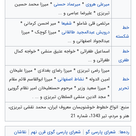
میرعلی هروی
*
میرعماد حسنی
* میرزا محمد حسین
تبریزی * علیرضا عباسی و ...
مرتضی قلی شاملو *
شفیعا
* میر احسن كرمانی *
خط
درویش عبدالمجید طالقانی
* میرزا کوچک * میرزا
شكسته
عبدالجواد اصفهانی و ...
خط
اسماعیل طغرائی * خواجه عتیق منشی * خواجه كمال
طغری
طغرائی و ...
میرزا رضی تبریزی * میرزا رضای بغدادی * میرزا علیخان
خط
امین الدوله *
نشاط اصفهانی
* میرزا ابوالقاسم قائم مقام
تحریر
* میرزا سعید وزیر * مرحوم حسنعلیخان امیر نظام گرویی
* مجد الدین منشی السلطان تبریزی و ... .
منبع: انواع خطوط خوشنویسان معروف ایران، محمد نقشی تبریزی،
هنر و مردم، تیر 1343، شماره 21
رده‌ها
:
شعرای پارسی گو
شعرای پارسی گوی قرن نهم
نقاشان