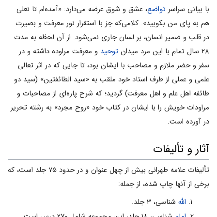
با بیانى سراسر
تواضع
، عشق و شوق عرضه مى‌دارد: «آمده‌ام تا نعلى
هم به پاى من بکوبید». کلامى‌که جز با استقرار نور معرفت و بصیرت
در قلب و ضمیر انسان، بر لسان جارى نمى‌شود. از آن لحظه به مدت
۲۸ سال تمام با این مرد میدان
توحید
و معرفت مراوده داشته و در
سفر و حضر ملازم و مصاحب با ایشان بود، تا جایى که در اثر تعالى
علمى و عملى از طرف استاد خود ملقب به «سید الطائفتین» (سید دو
طائفه اهل علم و اهل معرفت) گردید؛ که شرح پاره‌اى از مصاحبات و
مراودات خویش را با ایشان در کتاب خود «روح مجرد» به رشته تحریر
در آورده است.
آثار و تألیفات
تألیفات علامه طهرانی بیش از چهل عنوان و در حدود ۷۵ جلد است، که
برخی از آنها چاپ شده، از جمله:
اللّه
شناسى، ۳ جلد.
امام
شناسى، ۱۸ جلد، این مجموعه شامل ۲۷۰ درس است.