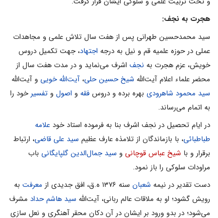
و تحت تربیت علمى و سلوکى ایشان قرار گرفت.
هجرت به نجف:
سید محمدحسین طهرانى پس از هفت سال تلاش علمى و مجاهدات
عملى در حوزه علمیه قم و نیل به درجه
اجتهاد
، جهت تکمیل دروس
خویش، عزم هجرت به
نجف
اشرف مى‌نماید و در مدت هفت سال از
محضر علماء اعلام آیت‌الله
شیخ حسین حلى
،
آیت‌الله خویى
و آیت‌الله
سید محمود شاهرودى
بهره برده و دروس
فقه
و
اصول
و
تفسیر
خود را
به اتمام مى‌رساند.
در ایام تحصیل در نجف اشرف بنا به فرموده استاد خود
علامه
طباطبائى
، با بازماندگان از تلامذه عارف عظیم
سید على قاضى
، ارتباط
برقرار و با
شیخ عباس قوچانی
و
سید جمال‌الدین گلپایگانى
باب
مراودات سلوکى را باز نمود.
دست تقدیر در نیمه
شعبان
سنه ۱۳۷۶ ه.ق، افق جدیدى از
معرفت
به
رویش گشود؛ او به ملاقات عالم ربانی، آیت‌الله
سید هاشم حداد
مشرف
مى‌شود؛ در بدو ورود بر ایشان در آن دکان محقر آهنگرى و نعل سازى