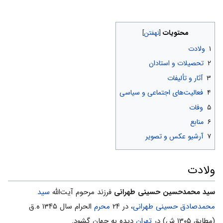
محتویات
۱
ولادت
۲
تحصیلات و استادان
۳
آثار و تألیفات
۴
فعالیت‎‌های اجتماعی و سیاسی
۵
وفات
۶
منابع
۷
آرشیو عکس و تصویر
ولادت
سید محمدحسین حسینى طهرانى
فرزند مرحوم آیت‌الله
سید
محمدصادق حسینى طهرانى
، در ۲۴
محرم
الحرام سال ۱۳۴۵ ه.ق
(مطابق ۱۳۰۵ ش) در
تهران
دیده به جهان گشود.