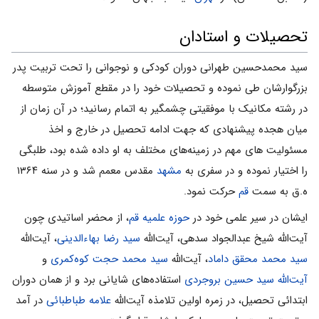
تحصیلات و استادان
سید محمدحسین طهرانى دوران کودکى و نوجوانى را تحت تربیت پدر
بزرگوارشان طى نموده و تحصیلات خود را در مقطع آموزش متوسطه
در رشته مکانیک با موفقیتى چشمگیر به اتمام رسانید؛ در آن زمان از
میان هجده پیشنهادى که جهت ادامه تحصیل در خارج و اخذ
مسئولیت هاى مهم در زمینه‌هاى مختلف به او داده شده بود، طلبگى
را اختیار نموده و در سفرى به
مشهد
مقدس معمم شد و در سنه ۱۳۶۴
ه.ق به سمت
قم
حرکت نمود.
ایشان در سیر علمى خود در
حوزه علمیه قم
، از محضر اساتیدى چون
آیت‌الله شیخ عبدالجواد سدهى، آیت‌الله
سید رضا بهاء‌الدینى
، آیت‌الله
سید محمد محقق داماد
، آیت‌الله
سید محمد حجت کو‌ه‌کمری
و
آیت‌الله سید حسین بروجردى
استفاده‌هاى شایانى برد و از همان دوران
ابتدائى تحصیل، در زمره اولین تلامذه آیت‌الله
علامه طباطبائى
در آمد