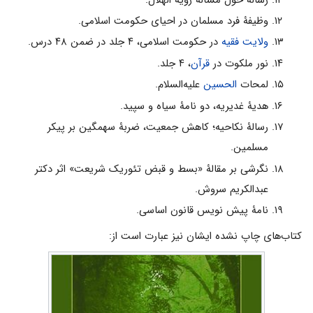
وظیفۀ فرد مسلمان در احیاى حکومت اسلامى.
ولایت فقیه
در حکومت اسلامى، ۴ جلد در ضمن ۴۸ درس.
نور ملکوت در
قرآن
، ۴ جلد.
لمحات
الحسین‌
علیه‌السلام.
هدیۀ غدیریه، دو نامۀ سیاه و سپید.
رسالۀ نکاحیه؛ کاهش جمعیت، ضربۀ سهمگین بر پیکر
مسلمین.
نگرشى بر مقالۀ «بسط و قبض تئوریک شریعت» اثر دکتر
عبدالکریم سروش.
نامۀ پیش نویس قانون اساسى.
کتاب‌هاى چاپ نشده ایشان نیز عبارت است از: