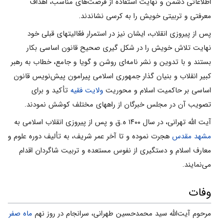
اطلاعاتى دشمن و نهایت استفاده از فرصت‌هاى مناسب، اهداف
معرفتى و تربیتى خویش را به کرسى نشاندند.
پس از پیروزی انقلاب، ایشان نیز در استمرار فعّالیتهاى قبلى خود
نهایت تلاش خویش را در شکل گیرى صحیح قانون اساسى بکار
بستند و با تدوین و نشر نامه‌اى روشن و گویا و جامع، خطاب به رهبر
کبیر انقلاب و بنیان گذار جمهورى اسلامى پیرامون پیش‌نویس قانون
اساسى بر حاکمیت اسلام و محوریت
ولایت فقیه
تأکید و براى
تصویب آن در مجلس خبرگان از راههاى مختلف کوشش نمودند.
آیت الله تهرانی، در سال ۱۴۰۰ ه.ق و پس از پیروزى انقلاب اسلامى به
مشهد مقدس
هجرت نموده و تا آخر عمر شریف، به تألیف دوره علوم و
معارف اسلام و دستگیرى از نفوس مستعده و تربیت شاگردان اقدام
مى‌نمایند.
وفات
مرحوم آیت‌الله سید محمدحسین طهرانى، سرانجام در روز نهم
ماه صفر