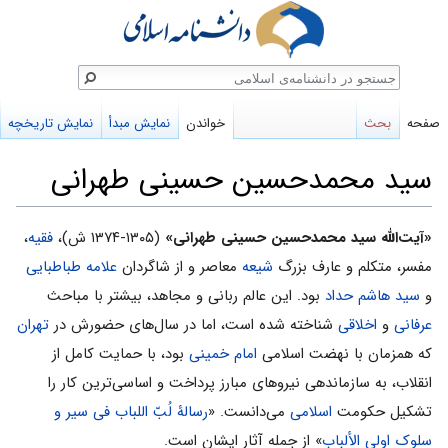
ستجو
صفحه
بحث
خواندن
نمایش مبدأ
نمایش تاریخچه
سید محمدحسین حسینی طهرانی
پرش
پرش
«آیت‌الله سید محمدحسین حسینى طهرانى»
(۱۳۰۵-۱۳۷۴ ش)،
فقیه
،
به
به
مفسر، متکلم و عارف بزرگ
شیعه
معاصر و از شاگردان
علامه طباطبایی
ناوبری
جستجو
و
سید هاشم حداد
بود. این عالم ربانی و مجاهد، بیشتر با مباحث
عرفانی
و
اخلاقی
شناخته شده است، اما در سال‌های حضورش در
تهران
که همزمان با نهضت اسلامی
امام خمینی
بود، با حمایت کامل از
انقلاب، به سازماندهی نیروهای مبارز پرداخت و اساسى‌ترین کار را
تشکیل حکومت
اسلامی
می‌دانست. «
رسالۀ لُبّ اللباب فی سیر و
سلوک اولى الألباب
» از جمله آثار ایشان است.