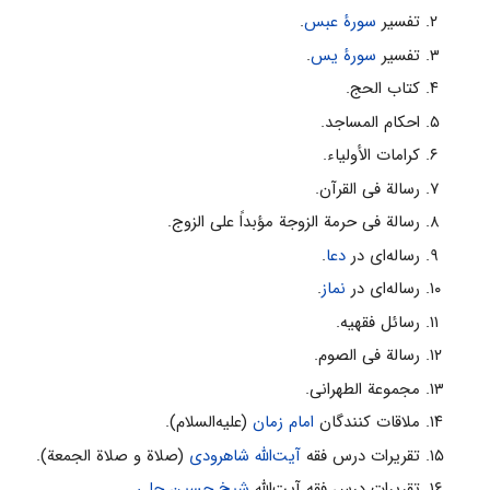
تفسیر
سورۀ عبس
.
تفسیر
سورۀ یس
.
کتاب الحج.
احکام المساجد.
کرامات الأولیاء.
رسالة فی القرآن.
رسالة فی حرمة الزوجة مؤبداً على الزوج.
رساله‌اى در
دعا
.
رساله‌اى در
نماز
.
رسائل فقهیه.
رسالة فی الصوم.
مجموعة الطهرانی.
ملاقات کنندگان
امام زمان
(علیه‌السلام).
تقریرات درس فقه
آیت‌الله شاهرودى
(صلاة و صلاة الجمعة).
تقریرات درس فقه آیت‌الله
شیخ حسین حلى
.