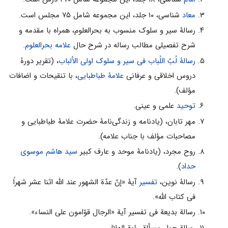
معاد
شناسى، ۱۰ جلد، این مجموعه شامل ۷۵ مجلس است.
رسالۀ سیر و سلوک منسوب به بحرالعلوم، همراه با مقدمه و
شرح تفصیلى مطالب رساله در شرح حال
علامه بحرالعلوم
.
رسالۀ لُبّ اللُباب فی سیر و سلوک اولى الألباب
، (تقریر دورۀ
دروس اخلاقى و عرفانى
علامۀ طباطبایى
، با تنقیحات و اضافات
مؤلف).
توحید
علمى و عینى.
مهر تابان، (یادنامه و زندگى‌نامۀ حضرت علامۀ طباطبایى و
مصاحبات مؤلف با جناب علامه).
روح مجرد، (یادنامۀ موحد و عارف کبیر
سید هاشم موسوى
حداد
).
رسالۀ نوین،
تفسیر
آیۀ «إنّ عدّة الشهور عند الله اثنا عشر شهراً
فی کتاب الله».
رسالة بدیعة فی تفسیر آیة «الرجال قوّامون على النساء».
رسالة حول مسألة رؤیة الهلال.