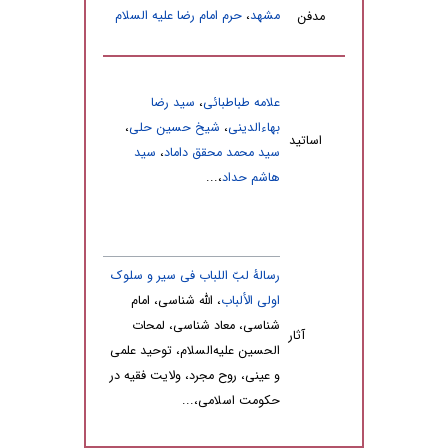
مشهد
،
حرم امام رضا علیه السلام
مدفن
علامه طباطبائی
،
سید رضا
بهاء‌الدینى
،
شیخ حسین حلى
،
اساتید
سید محمد محقق داماد
،
سید
هاشم حداد
،...
رسالۀ لبّ اللباب فی سیر و سلوک
اولى الألباب
، اللّه شناسى، امام
شناسى، معاد شناسى، لمحات
آثار
الحسین‌ علیه‌السلام، توحید علمى
و عینى، روح مجرد، ولایت فقیه در
حکومت اسلامى،...