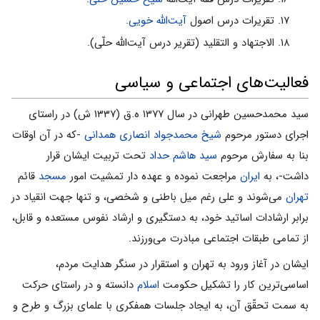
تقریرات درس اصول
آیت‌الله خویى
.
الاجتهاد و التقلید (تقریر درس آیت‌الله حلّى).
فعالیت‎‌های اجتماعی و سیاسی
سید محمدحسین طهرانى در سال ۱۳۷۷ ه.ق (۱۳۳۷ ش) در راستاى
اجراى دستور مرحوم
شیخ محمدجواد انصارى همدانى
-که در آن اوقات
بنا به سفارش مرحوم
سید هاشم حداد
تحت تربیت ایشان قرار
داشت-، به
ایران
مراجعت نموده و عهده دار تمشیت امور
مسجد
قائم
تهران
مى‌شوند و على رغم میل باطنى و شخصى، و تنها جهت انقیاد در
برابر ارشادات اساتید خود، به دستگیرى و ارشاد نفوس مستعده و قابل،
از تمامى طبقات اجتماعى مبادرت مى‌ورزند.
ایشان در آغاز ورود به تهران و استقرار در سنگر هدایت مردم،
اساسى‌ترین کار را تشکیل حکومت
اسلام
دانسته و در راستاى حرکت
به سمت تحقّق آن، به ایجاد جلسات همفکرى با علماى بزرگ و طرح و