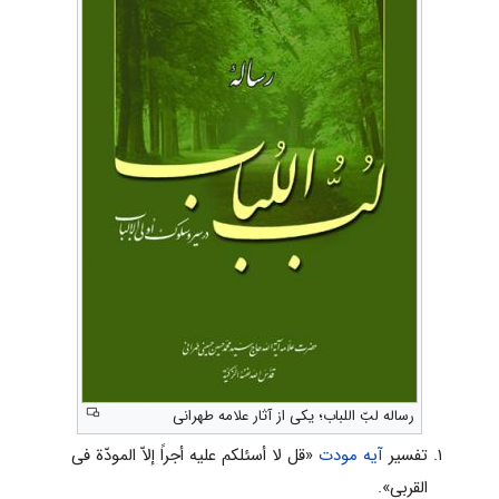
رساله لبّ اللباب؛ یکی از آثار علامه طهرانی
تفسیر
آیه مودت
«قل لا أسئلکم علیه أجراً إلاّ المودّة فی
القربى».