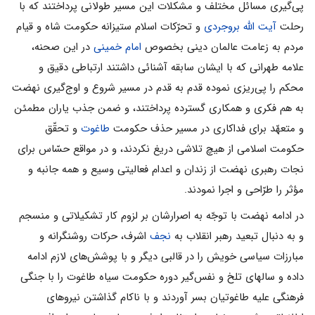
پى‌گیرى مسائل مختلف و مشکلات این مسیر طولانى پرداختند که با
رحلت
آیت الله بروجردى
و تحرّکات اسلام ستیزانه حکومت شاه و قیام
مردم به زعامت عالمان دینى بخصوص
امام خمینى
در این صحنه،
علامه طهرانی که با ایشان سابقه آشنائى داشتند ارتباطى دقیق و
محکم را پى‌ریزى نموده قدم به قدم در مسیر شروع و اوج‌گیرى نهضت
به هم فکرى و همکارى گسترده پرداختند، و ضمن جذب یاران مطمئن
و متعهّد براى فداکارى در مسیر حذف حکومت
طاغوت
و تحقّق
حکومت اسلامی از هیچ تلاشى دریغ نکردند، و در مواقع حسّاس براى
نجات رهبرى نهضت از زندان و اعدام فعالیتى وسیع و همه جانبه و
مؤثر را طرّاحى و اجرا نمودند.
در ادامه نهضت با توجّه به اصرارشان بر لزوم کار تشکیلاتى و منسجم
و به دنبال تبعید رهبر انقلاب به
نجف
اشرف، حرکات روشنگرانه و
مبارزات سیاسى خویش را در قالبى دیگر و با پوشش‌هاى لازم ادامه
داده و سالهاى تلخ و نفس‌گیر دوره حکومت سیاه طاغوت را با جنگى
فرهنگى علیه طاغوتیان بسر آوردند و با ناکام گذاشتن نیروهاى