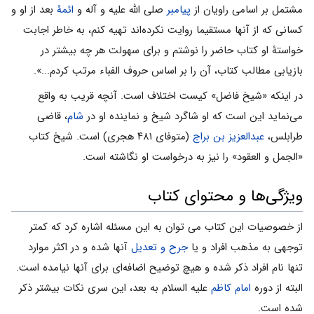
مشتمل بر اسامى راویان از
پیامبر
صلى الله علیه و آله و
ائمۀ
بعد از او و
کسانى که از آنها مستقیما روایت نکرده‌اند تهیه کنم، به خاطر اجابت
خواستۀ او کتاب حاضر را نوشتم و براى سهولت هر چه بیشتر در
بازیابى مطالب کتاب، آن را بر اساس حروف الفباء مرتب کردم...».
در اینکه «شیخ فاضل» کیست اختلاف است. آنچه قریب به واقع
مى‌نماید این است که او شاگرد شیخ و نماینده او در
شام
، قاضى
طرابلس،
عبدالعزیز بن براج
(متوفاى ۴۸۱ هجرى) است. شیخ کتاب
«الجمل و العقود» را نیز به درخواست او نگاشته است.
ویژگی‌ها و محتواى کتاب
از خصوصیات این کتاب می توان به این مسئله اشاره کرد که کمتر
توجهى به مذهب افراد و یا
جرح و تعدیل
آنها شده و در اکثر موارد
تنها نام افراد ذکر شده و هیچ توضیح اضافه‌اى براى آنها نیامده است.
البته از دوره
امام کاظم
علیه السلام به بعد، این سرى نکات بیشتر ذکر
شده است.