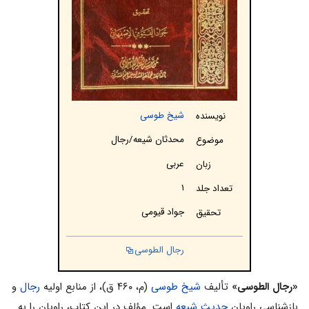
شیخ طوسی
نویسنده
محدثان‌ شيعه‌/رجال
موضوع
عربی
زبان
۱
تعداد جلد
جواد قیومی
تحقیق
رجال الطوسی
«رجال الطوسی»
تألیف
شیخ طوسی
(م، ۴۶۰ ق)، از منابع اولیه
رجال
و
بازشناسی راویان
حدیث
شیعه
است. مؤلف در این کتاب، راویان را به