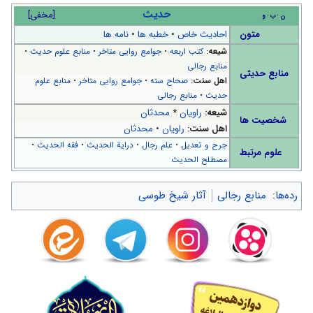
حدیث
[
مخفی
]
ن
ب
و
متون
احادیث خاص
•
خطبه ها
•
نامه ها
شیعه:
کتب اربعه
•
جوامع روایی متاخر
•
منابع علوم حدیث
•
منابع رجالی
منابع حدیثی
اهل سنت:
صحاح سته
•
جوامع روایی متاخر
•
منابع علوم
حدیث
•
منابع رجالی
شیعه:
راویان
*
محدثان
شخصیت ها
اهل سنت:
راویان
•
محدثان
جرح و تعدیل
•
علم رجال
•
درایة الحدیث
•
فقه الحدیث
•
علوم مرتبط
مصطلح الحدیث
رده‌ها
:
منابع رجالی
آثار شیخ طوسی