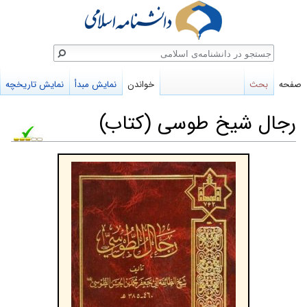
ستجو
صفحه
بحث
خواندن
نمایش مبدأ
نمایش تاریخچه
رجال شیخ طوسی (کتاب)
پرش
پرش
به
به
ناوبری
جستجو