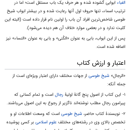
الفباء
ابوابى گشوده شده و هر حرف یک باب مستقل است؛ اما در
ترتیب اسماء، تنها حروف اول آنها رعایت شده و در بیشتر ابواب شیخ
طوسى شاخص‌ترین افراد آن باب را اولین نام قرار داده است (البته این
کلیت ندارد و در بعضى موارد خلاف آن هم دیده مى‌شود).
پس از این ابواب، بابى به عنوان «الکُنى» و بابى به عنوان «النساء» نیز
اضافه شده است.
اعتبار و ارزش کتاب
«الرجال»
شیخ طوسى
از جهات مختلف داراى اعتبار ویژه‌اى است از
جمله آنکه:
۱- این کتاب از اصول پنج گانۀ اولیۀ
رجال
است و تمام کسانى که
پیرامون رجال مطلب نوشته‌اند ناگزیر از رجوع به این اصول مى‌باشند.
۲- نویسندۀ کتاب حاضر،
شیخ طوسى
است که وسعت اطلاعات او و
تخصص بالاى وى در رشته‌هاى مختلف
علوم اسلامى
بر کسى پوشیده