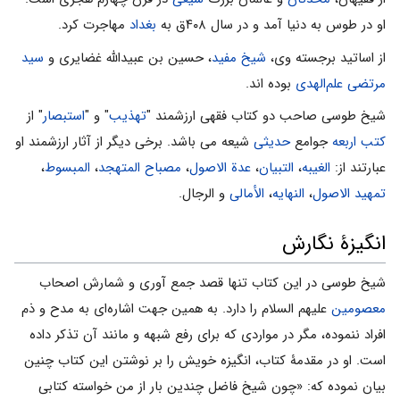
او در طوس به دنیا آمد و در سال ۴۰۸ق به
بغداد
مهاجرت کرد.
از اساتید برجسته وی،
شیخ مفید
، حسین بن عبیداللَّه غضایری و
سید
مرتضی علم‌الهدی
بوده اند.
شیخ طوسی صاحب دو کتاب فقهی ارزشمند "
تهذیب
" و "
استبصار
" از
کتب اربعه
جوامع
حدیثی
شیعه می‌ باشد. برخی دیگر از آثار ارزشمند او
عبارتند از:
الغیبه
،
التبیان
،
عدة الاصول
،
مصباح المتهجد
،
المبسوط
،
تمهید الاصول
،
النهایه
،
الأمالی
و الرجال.
انگیزۀ نگارش
شیخ طوسی در این کتاب تنها قصد جمع آورى و شمارش اصحاب
معصومین
علیهم السلام را دارد. به همین جهت اشاره‌اى به مدح و ذم
افراد ننموده، مگر در مواردى که براى رفع شبهه و مانند آن تذکر داده
است. او در مقدمۀ کتاب، انگیزه خویش را بر نوشتن این کتاب چنین
بیان نموده که: «چون شیخ فاضل چندین بار از من خواسته کتابى