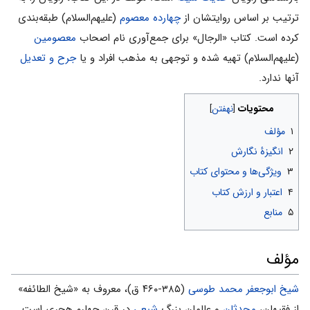
ترتیب بر اساس روایتشان از
چهارده معصوم
(علیهم‌السلام) طبقه‌بندی
کرده است. کتاب «الرجال» براى جمع‌آورى نام اصحاب
معصومین
(علیهم‌السلام) تهیه شده و توجهى به مذهب افراد و یا
جرح و تعدیل
آنها ندارد.
محتویات
۱
مؤلف
۲
انگیزۀ نگارش
۳
ویژگی‌ها و محتواى کتاب
۴
اعتبار و ارزش کتاب
۵
منابع
مؤلف
شیخ ابوجعفر محمد طوسی
(۳۸۵-۴۶۰ ق)، معروف به «شیخ الطائفه»
از فقیهان،
محدثان
و عالمان بزرگ
شیعی
در قرن چهارم هجری است.