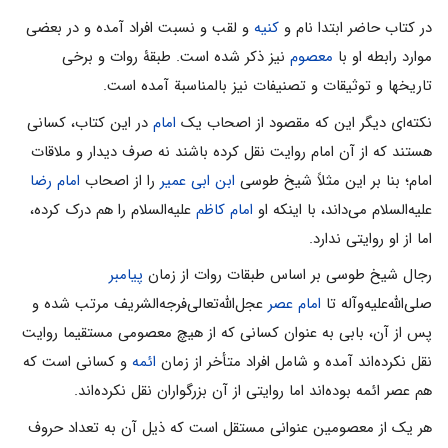
در کتاب حاضر ابتدا نام و
کنیه
و لقب و نسبت افراد آمده و در بعضى
موارد رابطه او با
معصوم
نیز ذکر شده است. طبقۀ روات و برخى
تاریخها و توثیقات و تصنیفات نیز بالمناسبة آمده است.
نکته‌اى دیگر این که مقصود از اصحاب یک
امام
در این کتاب، کسانى
هستند که از آن امام روایت نقل کرده باشند نه صرف دیدار و ملاقات
امام؛ بنا بر این مثلاً شیخ طوسى
ابن ابى عمیر
را از اصحاب
امام رضا
علیه‌السلام مى‌داند، با اینکه او
امام کاظم‌
علیه‌السلام را هم درک کرده،
اما از او روایتى ندارد.
رجال شیخ طوسى بر اساس طبقات روات از زمان
پیامبر
صلى‌الله‌علیه‌وآله تا
امام عصر
عجل‌الله‌تعالى‌فرجه‌الشریف مرتب شده و
پس از آن، بابى به عنوان کسانی که از هیچ معصومى مستقیما روایت
نقل نکرده‌اند آمده و شامل افراد متأخر از زمان
ائمه
و کسانى است که
هم عصر ائمه بوده‌اند اما روایتى از آن بزرگواران نقل نکرده‌اند.
هر یک از معصومین عنوانى مستقل است که ذیل آن به تعداد حروف