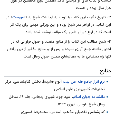
نیست و کتاب هاى او مرجعى کاملا مطمئن براى محققین در طول
هزار سال بوده و هست.
۳- تاریخ تألیف این کتاب با توجه به ارجاعات شیخ به «
الفهرست
» در
این کتاب، در اواخر عمر شیخ بوده و این ویژگى مهمى براى یک اثر
است که در اوج دوران علمى یک مؤلف نوشته شده باشد.
۴- شیخ مطالب این کتاب را از منابع متعدد و اصول فراوانى که در
اختیار داشته جمع آورى نموده و پس از او منابع مذکور از بین رفته و
تنها راه دستیابى ما به مطالبشان همین اصول رجال است.
منابع
نرم افزار جامع فقه اهل بیت
[لوح فشرده]، بخش کتابشناسی، مرکز
تحقیقات کامپیوتری علوم اسلامی.
دانشنامه جهان اسلام
، سید جواد شبیری زنجانی، جلد ۱۹، مدخل
رجال شیخ طوسی، تهران ۱۳۹۳.
کتابشناسی تفصیلی مذاهب اسلامی، محمدرضا ضمیری.