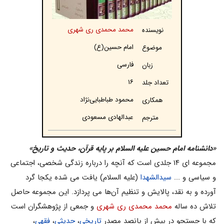
محمد محمدی ری شهری
نویسنده
امام ح‍س‍ی‍ن‌(ع)
موضوع
فارسی
زبان
۱۶
تعداد جلد
محمود طباطبایی‌نژاد
همکاری
عبدالهادی مسعودی
مترجم
«دانشنامه امام حسین علیه السلام بر پایه قرآن، حدیث و تاریخ»
مجموعه ای ۱۴ جلدی است که آنچه را درباره زندگى شخصى، اجتماعى
و سیاسى و ...
سیدالشهدا
(علیه السلام) یافت می شده یکجا گرد
آورده و به نقد، پالایش و تنظیم آن‌ها می پردازد. این مجموعه حاصل
تلاش ده ساله
محمد محمدی ری شهری
و جمعى از پژوهشگران است
که با جستجو در بیش از پانصد مصدر
تاریخى
،
حدیثى
،
فقهى
،