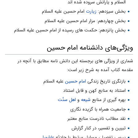
السلام و یارانش سروده شده اند
بخش سیزدهم:
زیارت
امام حسین علیه السلام
بخش چهاردهم: مزار امام حسین علیه السلام
بخش پانزدهم: حکمت هاى رسیده از امام حسین علیه السلام
ویژگى‌هاى دانشنامه امام حسین
شمارى از ویژگى هاى برجسته این دانش نامه مطابق با آنچه در
مقدمه کتاب آمده به شرح زیر است:
بازنگرى تاریخ زندگى
امام حسین
علیه السلام
استناد به منابع کهن و قابل استناد
بهره گیرى از منابع
شیعه
و
اهل سنّت
جامعیت همراه با گزیده نگارى
نقد مطالب نادرست منابع معتبر
تبیین و تفسیر، در کنار گزارش
بررسى تفصیلى مسایل مرتبط با حادثه
عاشورا