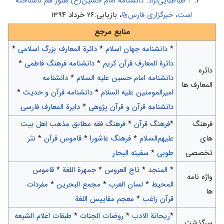
↑
طباطبایی‌نژاد: دانشنامه امام حسین(ع) هنوز هم ناشناخته
است، خبرگزاری فارس
، بازیابی:۲۶ خرداد ۱۳۹۴
منابع مرجع
*
دانشنامه جهان اسلام
*
دائرة المعارف بزرگ اسلامی
*
دائرة المعارف قرآن کریم
*
دانشنامه فرهنگ فاطمی
*
دائره
دانشنامه امام حسین علیه السلام
*
دانشنامه
المعارف ها
امیرالمومنین علیه السلام
*
دانشنامه قرآن و حدیث
*
دانشنامه قرآن و قرآن پژوهی
*
دایرة المعارف فارسی
فرهنگ
*
فرهنگ قرآن
*
فرهنگ فقه مطابق مذهب اهل بیت
های
علیهم‌السلام
*
فرهنگ عاشورا
*
قاموس قرآن
*
نثر
تخصصی
طوبی
*
سفینه البحار
*
المنجد
*
تاج العروس
*
جمهرة اللغة
*
قاموس
واژه نامه
المحیط
*
لسان العرب
*
مجمع البحرین
*
مفردات
ها
قرآن راغب
*
معجم مقاییس اللغة
*
ريحانة الادب
*
روضات الجنات
*
طبقات اعلام الشیعه‌
سرگذشت