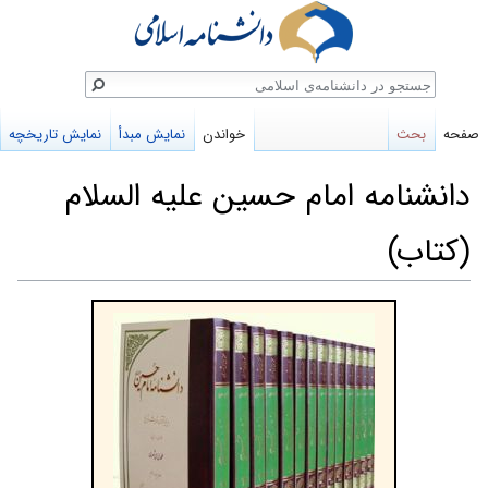
ستجو
صفحه
بحث
خواندن
نمایش مبدأ
نمایش تاریخچه
دانشنامه امام حسین علیه السلام
(کتاب)
پرش
پرش
به
به
ناوبری
جستجو