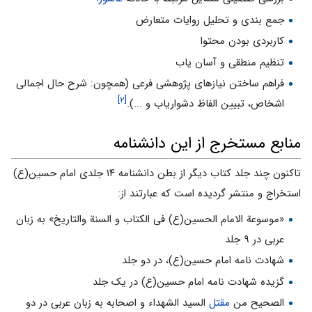
جمع بندى و تحلیل روایات متعارض
کاربردى بودن محتوا
تنظیم منطقى و آسان یاب
فراهم ساختن نیازهاى پژوهشى فرعى (همچون: شرح حال اجمالى
[۲]
اشخاص، تبیین الفاظ دشواریاب و ...).
منابع مستخرج از این دانشنامه
تاکنون چند جلد کتاب دیگر از بطن دانشنامه ۱۴ جلدی امام حسین(ع)
استخراج و منتشر گردیده است که عبارتند از:
«موسوعة الامام الحسین(ع) فی الکتاب و السنة والتاریخ» به زبان
عربی در ۹ جلد
شهادت نامه امام حسین(ع)، در دو جلد
گزیده شهادت نامه امام حسین(ع) در یک جلد
الصحیح من
مقتل
السید الشهداء و اصحابه به زبان عربی در دو