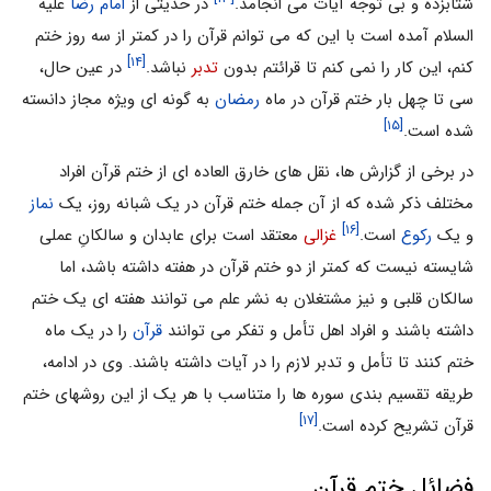
شتابزده و بى توجه آیات مى انجامد.
در حدیثى از
امام رضا
علیه
السلام آمده است با این که مى توانم قرآن را در کمتر از سه روز ختم
[۱۴]
کنم، این کار را نمى کنم تا قرائتم بدون
تدبر
نباشد.
در عین حال،
سى تا چهل بار ختم قرآن در ماه
رمضان
به گونه اى ویژه مجاز دانسته
[۱۵]
شده است.
در برخى از گزارش ها، نقل هاى خارق العاده اى از ختم قرآن افراد
مختلف ذکر شده که از آن جمله ختم قرآن در یک شبانه روز، یک
نماز
[۱۶]
و یک
رکوع
است.
غزالی
معتقد است براى عابدان و سالکانِ عملى
شایسته نیست که کمتر از دو ختم قرآن در هفته داشته باشد، اما
سالکان قلبى و نیز مشتغلان به نشر علم مى توانند هفته اى یک ختم
داشته باشند و افراد اهل تأمل و تفکر مى توانند
قرآن
را در یک ماه
ختم کنند تا تأمل و تدبر لازم را در آیات داشته باشند. وى در ادامه،
طریقه تقسیم بندى سوره ها را متناسب با هر یک از این روشهاى ختم
[۱۷]
قرآن تشریح کرده است.
فضائل ختم قرآن