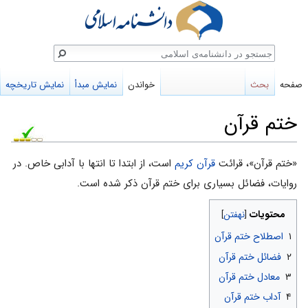
ستجو
صفحه
بحث
خواندن
نمایش مبدأ
نمایش تاریخچه
ختم قرآن
پرش
پرش
«ختم قرآن»، قرائت
قرآن کریم
است، از ابتدا تا انتها با آدابى خاص. در
به
به
روایات، فضائل بسیارى براى ختم قرآن ذکر شده است.
ناوبری
جستجو
محتویات
۱
اصطلاح ختم قرآن
۲
فضائل ختم قرآن
۳
معادل ختم قرآن
۴
آداب ختم قرآن