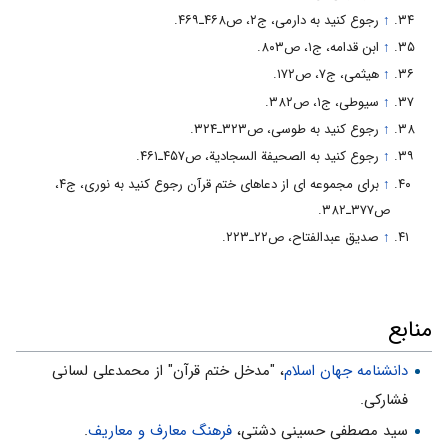
↑
رجوع کنید به دارمى، ج۲، ص۴۶۸ـ۴۶۹.
↑
ابن قدامه، ج۱، ص۸۰۳.
↑
هیثمى، ج۷، ص۱۷۲.
↑
سیوطى، ج۱، ص۳۸۲.
↑
رجوع کنید به طوسى، ص۳۲۳ـ۳۲۴.
↑
رجوع کنید به الصحیفة السجادیة، ص۴۵۷ـ۴۶۱.
↑
براى مجموعه اى از دعاهاى ختم قرآن رجوع کنید به نورى، ج۴،
ص۳۷۷ـ۳۸۲.
↑
صدیق عبدالفتاح، ص۲۲ـ۲۲۳.
منابع
دانشنامه جهان اسلام
، "مدخل ختم قرآن" از محمدعلى لسانى
فشاركى.
سید مصطفی حسینی دشتی،
فرهنگ معارف و معاریف
.