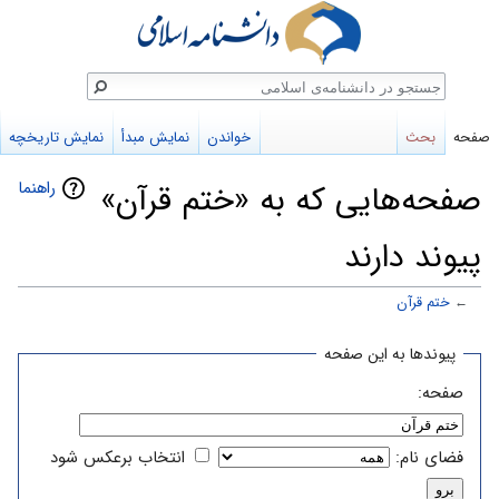
ستجو
صفحه
بحث
خواندن
نمایش مبدأ
نمایش تاریخچه
راهنما
صفحه‌هایی که به «ختم قرآن»
پیوند دارند
←
ختم قرآن
پرش
پرش
پیوندها به این صفحه
به
به
صفحه:
ناوبری
جستجو
فضای نام:
انتخاب برعکس شود