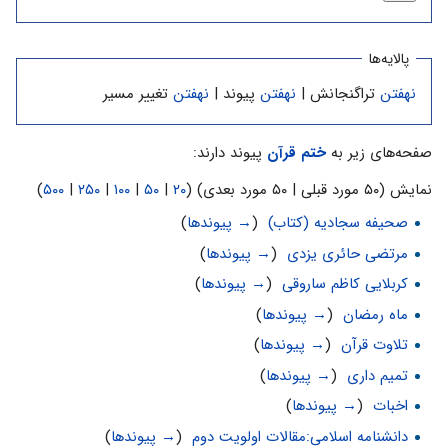
پالایه‌ها
نهفتن
تراگنجانش |
نهفتن
پیوند |
نهفتن
تغییر مسیر
صفحه‌های زیر به
ختم قرآن
پیوند دارند:
نمایش (۵۰ مورد قبلی | ۵۰ مورد بعدی) (
۲۰
|
۵۰
|
۱۰۰
|
۲۵۰
|
۵۰۰
)
صحیفه سجادیه (کتاب)
‏
(
→ پیوندها
)
مرتضی حائری یزدی
‏
(
→ پیوندها
)
کربلایی کاظم ساروقی
‏
(
→ پیوندها
)
ماه رمضان
‏
(
→ پیوندها
)
تلاوت قرآن
‏
(
→ پیوندها
)
تمیم داری
‏
(
→ پیوندها
)
اخبات
‏
(
→ پیوندها
)
دانشنامه اسلامی:مقالات اولویت دوم
‏
(
→ پیوندها
)