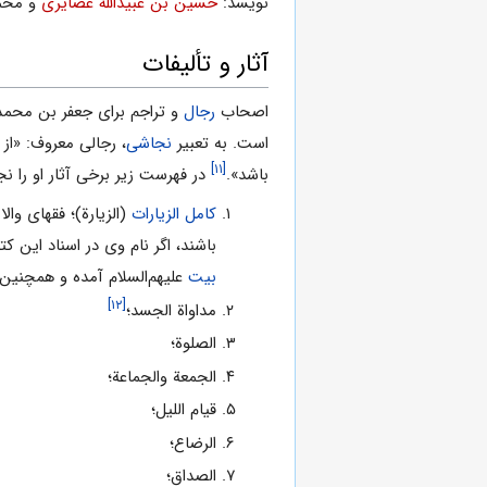
نویسد:
حسین بن عبیدالله غضایرى
و محمد
آثار و تألیفات
اصحاب
رجال
و تراجم براى جعفر بن محمد 
است. به تعبیر
نجاشى
، رجالى معروف: «از
[۱۱]
باشد».
در فهرست زیر برخی آثار او را ن
کامل الزیارات
(الزیارة)؛ فقهاى وال
باشند، اگر نام وى در اسناد این ک
بیت
علیهم‌السلام آمده و همچنین
[۱۲]
مداواة الجسد؛
الصلوة؛
الجمعة والجماعة؛
قیام اللیل؛
الرضاع؛
الصداق؛