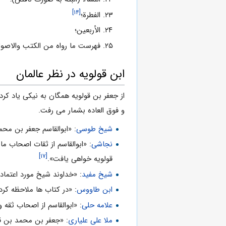
[۱۴]
الفطرة؛
الأربعین؛
فهرست ما رواه من الکتب والاصول
ابن قولویه در نظر عالمان
از جعفر بن قولویه همگان به نیکى یاد کرد
و فوق العاده بشمار مى رفت.
شیخ طوسى
: «ابوالقاسم جعفر بن محم
نجاشى
: «ابوالقاسم از ثقات اصحاب م
[۱۷]
قولویه خواهى یافت».
شیخ مفید
: «خداوند شیخ مورد اعتماد 
ابن طاووس
: «در کتاب ها ملاحظه کر
علامه حلى
: «ابوالقاسم از اصحاب ثقه
ملا على علیارى
: «جعفر بن محمد بن قو