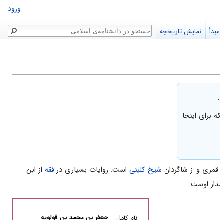
ورود
جستجو
بدأ
نمایش تاریخچه
 برای اینجا
قمری و از شاگردان
شیخ کلینی
است. روایات بسیارى در
فقه
از ابن
دار اوست.
جعفر بن محمد بن قولویه
نام کامل