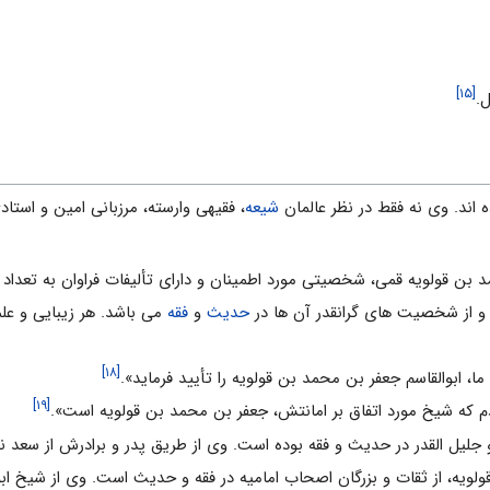
[۱۵]
.
ه اند. وى نه فقط در نظر عالمان
شیعه
، فقیهى وارسته، مرزبانى امین و استاد
د بن قولویه قمى، شخصیتى مورد اطمینان و داراى تألیفات فراوان به تعداد 
ا و از شخصیت هاى گرانقدر آن ها در
حدیث
و
فقه
مى باشد. هر زیبایى و علم
[۱۸]
ما، ابوالقاسم جعفر بن محمد بن قولویه را تأیید فرماید».
[۱۹]
دم که شیخ مورد اتفاق بر امانتش، جعفر بن محمد بن قولویه است».
 و جلیل القدر در حدیث و فقه بوده است. وى از طریق پدر و برادرش از سعد 
لویه، از ثقات و بزرگان اصحاب امامیه در فقه و حدیث است. وى از شیخ ا