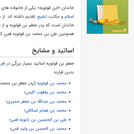
خاندان «ابن قولویه» یکى از خانواده ها
اسلام
و مکتب
تشیع
تقدیم داشته اند. از
خاندان است که پدر جعفر بن قولویه و از ب
همچنین على بن محمد بن قولویه قمى که او
اساتید و مشایخ
جعفر بن قولویه اساتید بسیار بزرگى در
قم
و
بدین قرارند:
محمد بن قولویه
(پدر جعفر بن محمد)
محمد بن یعقوب کلینى
؛
محمد بن عبدالله بن جعفر حمیرى
؛
محمد بن همام اسکافی
؛
على بن الحسین بن بابویه قمی
؛
محمد بن الحسن بن ولید قمى
؛