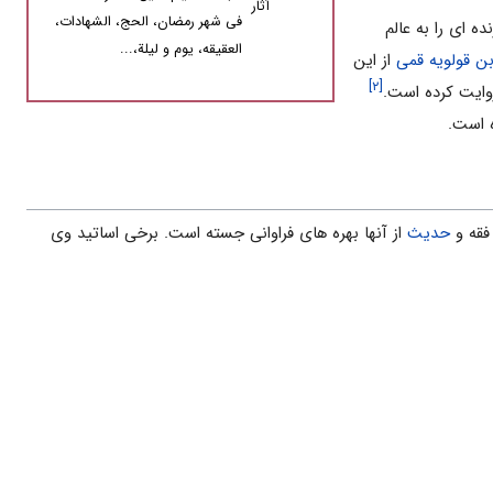
آثار
فى شهر رمضان، الحج، الشهادات،
ه اى را به عالم
العقیقه، یوم و لیلة،...
ن قولویه قمى
از این
[۲]
ایت کرده است.
ه است.
فقه و
حدیث
از آنها بهره هاى فراوانى جسته است. برخی اساتید وى