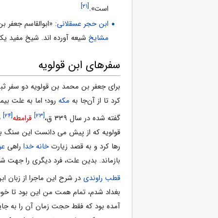
[۲۱]
است».
ابن حجر عسقلانى
: «ابوالقاسم جعفر 
مشایخ
شیعه آورده اند. شیخ مفید یک
سفرهاى ابن قولویه
براى جعفر بن محمد بن قولویه دو سفر 
کرد تا از آن‌جا به
مکه
رود؛ اما به علت بی
[۲۴]
[۲۳]
گفته شده در سال ۳۳۹ ق،
قرامطه
ق
قولویه که از پیش مى دانست این سنگ با
رها کرد و به قصد زیارت
خانه خدا
راهى
عر
بازماند. بدین علت، فرد دیگرى را جهت شرک
قطب راوندى
بغداد شدم، تمام همت من این بود تا خود ر
آمده بود که فقط حجت زمان آن را به جای