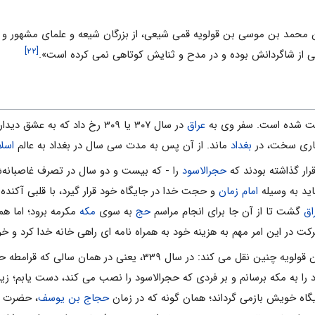
بن محمد بن موسى بن قولویه قمى شیعى، از بزرگان شیعه و علماى مشهور و 
[۲۲]
ى از شاگردانش بوده و در مدح و ثنایش کوتاهى نمى کرده است».
ثبت شده است. سفر وى به
عراق
در سال ۳۰۷ یا ۳۰۹ رخ داد که به عشق دیدار
مارى سخت، در
بغداد
ماند. از آن پس به مدت سى سال در بغداد به عالم
اسلا
رار گذاشته بودند که
حجرالاسود
را - که بیست و دو سال در تصرف غاصبانه‌ش
ید به وسیله
امام زمان
و حجت خدا در جایگاه خود قرار گیرد، با قلبى آکنده و
اق
گشت تا از آن جا براى انجام مراسم
حج
به سوى
مکه
مکرمه برود؛ اما ه
ت در این امر مهم به هزینه خود به همراه نامه اى راهى خانه خدا کرد و خود
در شرح این ماجرا از زبان ابن قولویه چنین نقل مى کند: 
ا به مکه برسانم و بر فردى که حجرالاسود را نصب مى کند، دست یابم؛ زیرا
گاه خویش بازمى گرداند؛ همان گونه که در زمان
حجاج بن یوسف
، حضرت