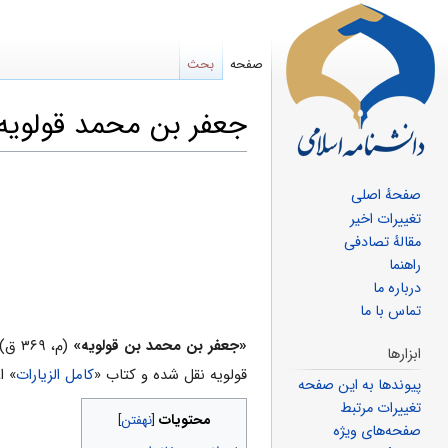
صفحه
بحث
جعفر بن محمد قولویه
پرش
پرش
صفحهٔ اصلی
به
به
تغییرات اخیر
ناوبری
جستجو
مقالهٔ تصادفی
راهنما
درباره ما
تماس با ما
«جعفر بن محمد بن قولویه»
(م، ۳۶۹ ق) فرزند «
ابزارها
قولویه نقل شده و کتاب «
کامل الزیارات
» ا
پیوندها به این صفحه
تغییرات مرتبط
محتویات
صفحه‌های ویژه