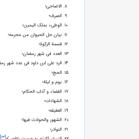
الاضاحى؛
الصرف؛
الوطىء بملک الیمین؛
بیان حل الحیوان من محرمه؛
قسمة الزکوة؛
العدد فى شهر رمضان؛
الرد على ابن داود فى عدد شهر رم
الحج؛
یوم و لیلة؛
القضاء و آداب الحکام؛
الشهادات؛
العقیقه؛
الشهور والحوادث فیها؛
النوادر؛
[۱۳]
النساء (البته به صورت ناقص)؛