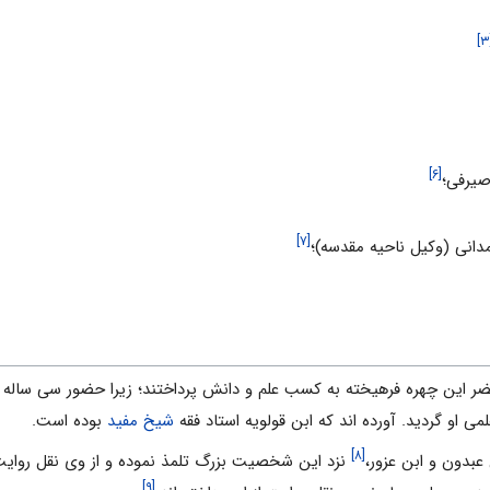
[۶]
یرفى؛
[۷]
دانى (وکیل ناحیه مقدسه)؛
ر این چهره فرهیخته به کسب علم و دانش پرداختند؛ زیرا حضور سى سال
مى او گردید. آورده اند که ابن قولویه استاد فقه
شیخ مفید
بوده است.
[۸]
بدون و ابن عزور،
نزد این شخصیت بزرگ تلمذ نموده و از وى نقل روایت
[۹]