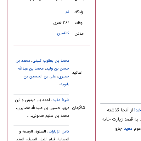
قم
زادگاه
۳۶۹ قمری
وفات
کاظمین
مدفن
محمد بن یعقوب کلینی
،
محمد بن
حسن بن ولید
،
محمد بن عبدالله
اساتید
حمیرى
،
على بن الحسین بن
بابویه
،...
شیخ مفید
، احمد بن عبدون و ابن
شاگردان
عزور، حسین بن عبیدالله غضایرى،
خدا
از آنجا گذشته
محمد بن سلیم صابونى،...
 این بزرگوار در تاریخ ثبت شده است (۳۶۹ ق). چنانکه تراجم نویسان گفته اند، وى در سال ۳۳۹ ق. به قصد زیارت خانه
حوم
مفید
جزو
کامل الزیارات
، الصلوة، الجمعة و
الجماعة، قیام اللیل، الصرف، العدد