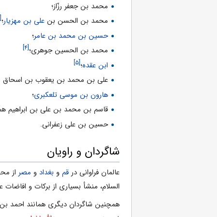
محمد بن جعفر رزّاز؛
[۳]
محمد بن الحسن بن
على بن مهزیار
؛
حسین بن محمد بن عامر
؛
[۴]
محمد بن الحسین جوهرى؛
[۵]
ابن عقده
؛
على بن محمد بن یعقوب بن اسحاق ص
هارون بن موسى تلعکبرى
؛
قاسم بن محمد بن على بن ابراهیم هم
حسین بن على زعفرانى.
شاگردان و راویان
عالمان فراوانى در
قم
و
بغداد
و
مصر
از محض
السلام، منشأ بسیارى از برکات و افاضات عل
همچنین شاگردان دیگرى همانند احمد بن ع