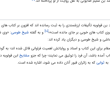
 بن سلیم صابونى به نقل روایت از او پرداخته اند.
بن قولویه تألیفات ارزشمندى را به ثبت رسانده اند که افزون بر کتاب هاى
[۱۰]
 وى کتاب هاى خوبى بر جاى مانده است»؛
و به گفته
شیخ طوسى
: «وى ش
جاشى و شیخ طوسى و دیگران یاد کرده اند:
امقام براى این کتاب و اسناد و روایاتش اهمیت فراوانى قائل شده اند؛ به گو
تاب آمده باشد، آن فرد را توثیق مى نمایند؛ چرا که جزو
مشایخ
ابن قولویه در
 به
ثوابى
که به زائران قبور آنان داده مى شود، اشاره شده است.