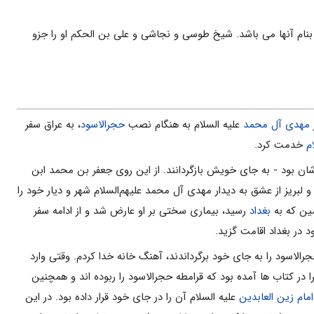
بنام آنها مى باشد. شیخ طوسى و نجاشى و على بن الحکم او را جزو
مهدى آل محمد
علیه السلام به هنگام نصب
حجرالاسود
، به عراق سفر
م
خدمت کرد.
ان بود - به جاى خویش بازگردانند. از این روى جعفر بن محمد ابن
 لبریز از عشق به دیدار مهدى آل محمد علیهم‌السلام شهر و دیار خود را
مین که به
بغداد
رسید، بیمارى سختى بر او عارض شد و از ادامه سفر
 در بغداد اقامت گزید.
در سال ۳۳۹، یعنى در همان سالى که قرامطه حجرالاسود را به جاى خود برگرداندند، آهنگ خانه خدا کردم. وقتى وارد
 در کتاب ها آمده بود که قرامطه حجرالاسود را ربوده اند و همچنین
امام زین العابدین
علیه السلام آن را در جاى خود قرار داده بود. در این