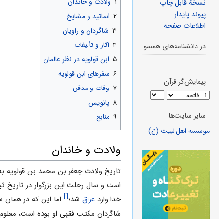
۱
ولادت و خاندان
نسخهٔ قابل چاپ
پیوند پایدار
۲
اساتید و مشایخ
اطلاعات صفحه
۳
شاگردان و راویان
۴
آثار و تألیفات
در دانشنامه‌های همسو
۵
ابن قولویه در نظر عالمان
۶
سفرهاى ابن قولویه
پیمایش‌گر قرآن
۷
وفات و مدفن
۸
پانویس
سایر سایت‌ها
۹
منابع
موسسه اهل‌البیت (ع)
ولادت و خاندان
تاریخ ولادت جعفر بن محمد بن قولویه ب
[۱]
خدا وارد
عراق
شد؛
اما این که در همان 
شاگردان مکتب فقهى او بوده است، معلوم 