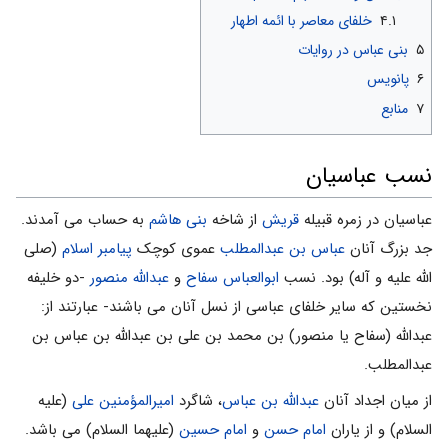
۴.۱
خلفای معاصر با ائمه اطهار
۵
بنی عباس در روایات
۶
پانویس
۷
منابع
نسب عباسیان
عباسیان در زمره قبیله
قریش
از شاخه
بنی هاشم
به حساب می آمدند.
جد بزرگ آنان
عباس بن عبدالمطلب
عموی کوچک
پیامبر اسلام
(صلی
الله علیه و آله) بود. نسب
ابوالعباس سفاح
و
عبدالله منصور
-دو خلیفه
نخستین که سایر خلفای عباسی از نسل آنان می باشند- عبارتند از:
عبدالله (سفاح یا منصور) بن محمد بن علی بن عبدالله بن عباس بن
عبدالمطلب.
از میان اجداد آنان
عبدالله بن عباس
، شاگرد
امیرالمؤمنین علی
(علیه
السلام) و از یاران
امام حسن
و
امام حسین
(علیهما السلام) می باشد.