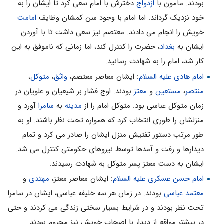
بودند. مأمون با
ازدواج
دخترش با امام سعی کرد تا ایشان را به
خود نزدیک گرداند. اما امام با وجود سن کمشان وظایف
امامت
خویش را انجام می دادند. معتصم نیز سعی داشت تا با آوردن
ایشان به
بغداد
، حضرت را کنترل کند، اما زمانی که ناموفق به این
کار شد، امام را به شهادت رسانید.
امام هادی علیه السلام
: ایشان معاصر معتصم،
واثق
،
متوکل
،
منتصر
،
مستعین
و
معتز
بودند. اوج فشار بر شیعیان و علویان در
زمان متوکل عباسی بود. متوکل امام را از
مدینه
به
سامرا
آورد و
منزلشان را طوری انتخاب کرد که همواره تحت نظر باشند. او به
طور مرتب دستور تفتیش منزل ایشان را صادر می کرد و تمام
دیدارها و رفت و آمدها توسط نیروهای حکومتی کنترل می شد.
ایشان به دست معتز پسر متوکل به شهادت رسیدند.
امام حسن عسکری علیه السلام
: ایشان معاصر معتز،
مهتدی
و
معتمد عباسی
بودند. در زمان هر سه خلیفه عباسی، ایشان در سامرا
تحت نظر بودند و در شرایط بسیار سختی زندگی می کردند و حتی
در بیشتر مواقع از دیدار با اصحاب خویش نیز محروم بودند.