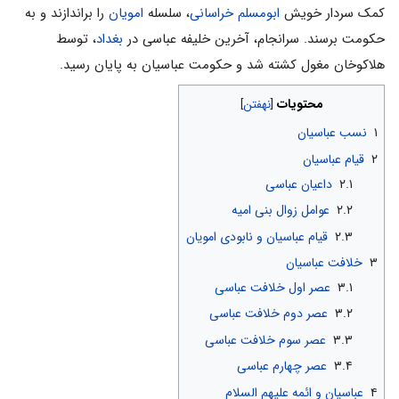
کمک سردار خویش
ابومسلم خراسانی
، سلسله
امویان
را براندازند و به
حکومت برسند. سرانجام، آخرین خلیفه عباسی در
بغداد
، توسط
هلاکوخان مغول کشته شد و حکومت عباسیان به پایان رسید.
محتویات
۱
نسب عباسیان
۲
قیام عباسیان
۲.۱
داعیان عباسی
۲.۲
عوامل زوال بنی امیه
۲.۳
قیام عباسیان و نابودی امویان
۳
خلافت عباسیان
۳.۱
عصر اول خلافت عباسی
۳.۲
عصر دوم خلافت عباسی
۳.۳
عصر سوم خلافت عباسی
۳.۴
عصر چهارم عباسی
۴
عباسیان و ائمه علیهم السلام