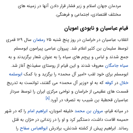
مردمان جهان اسلام و زیر فشار قرار دادن آنها در زمینه های
مختلف اقتصادی، اجتماعی و فرهنگی.
قیام عباسیان و نابودی امویان
انقلاب عباسیان در خراسان در روز پنج شنبه ۲۵
رمضان
سال ۱۲۹ قمری
توسط سلیمان بن کثیر اعلام شد. پیروان عباسی پیرامون ابومسلم
جمع شدند و لباس و پرچم های سیاه را به عنوان شعار برگزیدند و به
سیاه جامگان
معروف شدند و این قیام از روستای سفیذنج آغاز شد.
ابومسلم برای خود لقب «امیر آل محمد» را برگزید و با کمک
ابوسلمه
خلال
در
کوفه
که به او «وزیر آل محمد» می گفتند، توانست به تدریج
قسمت های عظیمی از خراسان و نواحی مرکزی ایران را توسط سردار
[۸]
عباسیان قحطبة بن شبیب به تصرف در آورد.
در میانه قیام،
مروان بن محمد
خلیفه امویان،
ابراهیم امام
را که در شهر
حمیمه اقامت داشت، دستگیر کرد و او را در زندانی در حرّان به قتل
رساند. ابراهیم پیش از کشته شدنش، برادرش
ابوالعباس سفاح
را