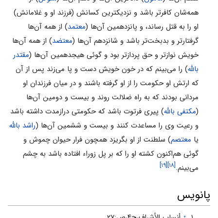
همه‌شان کافرتر باشد و نزدیکترین کسانش (فرزند او و غلامانش)
او را به قتل رساند، و پانزدهمین آن‌ها (
معتمد
) از همه آن‌ها
گرفتارتر و بدبخت‌تر باشد و شانزدهم آن‌ها (
معتضد
) از همه آن‌ها
خویش نوازتر و حق پردازتر بود و گوئى هیجدهمین آن‌ها (
مقتدر
بالله
) را مى‌بینم که در خون خویش دست و پا مى‌زند پس از آن
که ارتش او حکومت را از او گرفته باشند و در میان فرزندان او
مردانى بودند که به راه ضلالت روند و بیست و دومین آن‌ها
(
مکتفى بالله
) پیرى فرتوت باشد که حکومتى درازمدت داشته باشد
و رعیت وى را مساعدت کنند و بیست و ششمین آن‌ها (
راشد بالله
یا
معتصم
) سلطنت از او بگریزد همچون فرار حیوان چموش و
گوئى هم‌اکنون کشته او را که بر پل زوراء افتاده باشد به چشم
[۱۹]
[۱۸]
مى‌بینم.
پانویس
↑
أنساب ‏الأشراف،ج‏۴،ص:۲۷