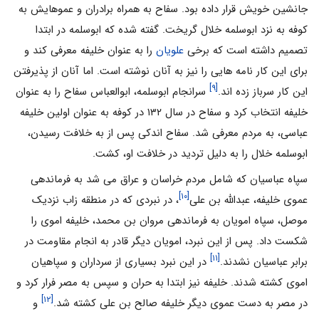
جانشین خویش قرار داده بود. سفاح به همراه برادران و عموهایش به
کوفه به نزد ابوسلمه خلال گریخت. گفته شده که ابوسلمه در ابتدا
تصمیم داشته است که برخی
علویان
را به عنوان خلیفه معرفی کند و
برای این کار نامه هایی را نیز به آنان نوشته است. اما آنان از پذیرفتن
[۹]
این کار سرباز زده اند.
سرانجام ابوسلمه، ابوالعباس سفاح را به عنوان
خلیفه انتخاب کرد و سفاح در سال ۱۳۲ در کوفه به عنوان اولین خلیفه
عباسی، به مردم معرفی شد. سفاح اندکی پس از به خلافت رسیدن،
ابوسلمه خلال را به دلیل تردید در خلافت او، کشت.
سپاه عباسیان که شامل مردم خراسان و عراق می شد به فرماندهی
[۱۰]
عموی خلیفه، عبدالله بن علی
، در نبردی که در منطقه زاب نزدیک
موصل، سپاه امویان به فرماندهی مروان بن محمد، خلیفه اموی را
شکست داد. پس از این نبرد، امویان دیگر قادر به انجام مقاومت در
[۱۱]
برابر عباسیان نشدند.
در این نبرد بسیاری از سرداران و سپاهیان
اموی کشته شدند. خلیفه نیز ابتدا به حران و سپس به مصر فرار کرد و
[۱۲]
در مصر به دست عموی دیگر خلیفه صالح بن علی کشته شد.
و