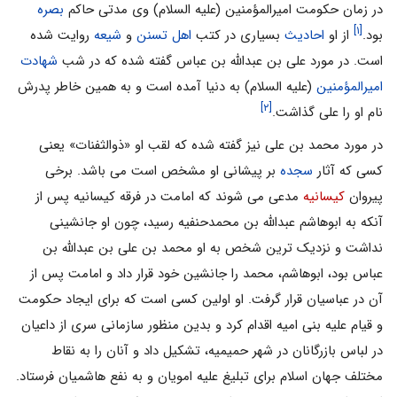
در زمان حکومت امیرالمؤمنین (علیه السلام) وی مدتی حاکم
بصره
[۱]
بود.
از او
احادیث
بسیاری در کتب
اهل تسنن
و
شیعه
روایت شده
است. در مورد علی بن عبدالله بن عباس گفته شده که در شب
شهادت
امیرالمؤمنین
(علیه السلام) به دنیا آمده است و به همین خاطر پدرش
[۲]
نام او را علی گذاشت.
در مورد محمد بن علی نیز گفته شده که لقب او «ذوالثفنات» یعنی
کسی که آثار
سجده
بر پیشانی او مشخص است می باشد. برخی
پیروان
کیسانیه
مدعی می شوند که امامت در فرقه کیسانیه پس از
آنکه به ابوهاشم عبدالله بن محمدحنفیه رسید، چون او جانشینی
نداشت و نزدیک ترین شخص به او محمد بن علی بن عبدالله بن
عباس بود، ابوهاشم، محمد را جانشین خود قرار داد و امامت پس از
آن در عباسیان قرار گرفت. او اولین کسی است که برای ایجاد حکومت
و قیام علیه بنی امیه اقدام کرد و بدین منظور سازمانی سری از داعیان
در لباس بازرگانان در شهر حمیمیه، تشکیل داد و آنان را به نقاط
مختلف جهان اسلام برای تبلیغ علیه امویان و به نفع هاشمیان فرستاد.