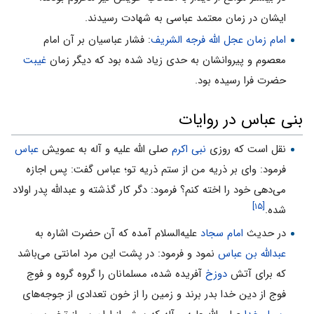
ایشان در زمان معتمد عباسی به شهادت رسیدند.
امام زمان عجل الله فرجه الشریف
: فشار عباسیان بر آن امام
معصوم و پیروانشان به حدی زیاد شده بود که دیگر زمان
غیبت
حضرت فرا رسیده بود.
بنی عباس در روایات
نقل است که روزى
نبى اکرم
صلی الله علیه و آله به عمویش
عباس
فرمود: واى بر ذریه من از ستم ذریه تو؛ عباس گفت: پس اجازه
می‌دهى خود را اخته کنم؟ فرمود: دگر کار گذشته و عبدالله پدر اولاد
[۱۵]
شده.
در حدیث
امام سجاد
علیه‌السلام آمده که آن حضرت اشاره به
عبدالله بن عباس
نمود و فرمود: در پشت این مرد امانتى مى‌باشد
که براى آتش
دوزخ
آفریده شده، مسلمانان را گروه گروه و فوج
فوج از دین خدا بدر برند و زمین را از خون تعدادى از جوجه‌هاى