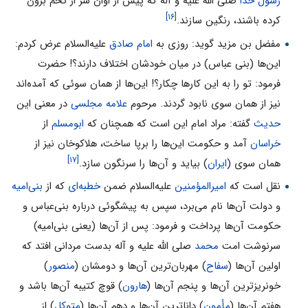
رسول خدا
صلی الله علیه و آله که پیش از اوان سر از تخم برون
[۱۶]
کرده باشند،‌ رنگین سازند.
مفضل بن مزید گوید: روزى به
امام صادق
علیه‌السلام عرض کردم:
این‌ها (بنى عباس) در میان خودشان اختلاف دارند؟! حضرت
فرمود: تو را به این کارها چکار؟! این‌ها از همان سوئى که آمده‌اند
نیز از همان سوى نابود گردند. مرحوم
علامه مجلسی
در معنى این
حدیث
گفته: مراد امام این است که همچنان که
ابومسلم
از
خراسان
آمد و حکومت این‌ها را برپا ساخت، هلاکوخان نیز از
[۱۷]
همان سوى (
ایران
) بیاید و آن‌ها را سرنگون سازد.
نقل است که
امیرالمؤمنین
علیه‌السلام ضمن
خطبه‌ای
که از
بنى‌امیه
و دولت آن‌ها نام مى‌برد، سپس به پیشگوئى درباره بنى‌عباس و
حکومت آن‌ها پرداخت و فرمود: پس از آن‌ها (یعنى بنى‌امیه)
سرنوشت امت
محمد
صلی الله علیه و آله بدست مردانى افتد که
اولین آن‌ها (
سفاح
) مهربان‌ترین آن‌ها و دومشان (
منصور
)
خونریزترین آن‌ها و پنجم آن‌ها (
هارون
) قوچ کتیبه آن‌ها باشد و
هفتم آن‌ها (
مأمون
) داناترین آن‌ها و دهم آن‌ها (
متوکل
) از