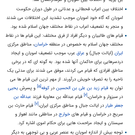
اختلاف بین اعراب قحطانی و عدنانی در طول دوران حکومت
امویان که گاه خود امویان موجب تشدید این اختلافات می شدند
و منجر به تضعیف اعراب در نقاط مختلف جهان اسلام شده بود.
قیام های طالبیان و دیگر افراد از فرق مختلف: این قیام ها در نقاط
مختلف جهان اسلام به خصوص در منطقه
خراسان
، مناطق مرکزی
ایران
(ایالت جبال) و
عراق
عرب موجب تضعیف امویان و ایجاد
دردسرهایی برای حاکمان آنها شده بود. به گونه ای که در برخی
مناطق افرادی که قیام می کردند، موفق می شدند برای مدتی یک
ناحیه را به تصرف خویش درآورند. از مهم ترین این قیام ها می
[۵]
توان به
قیام زید بن علی بن الحسین
در
کوفه
و پسرش
یحیی
[۶]
در سبزوار و خراسان،
قیام عبدالله بن معاویة فرزند
عبدالله بن
[۷]
جعفر طیار
در ایالت جبال و مناطق مرکزی ایران،
قیام حارث بن
سریج در خراسان و قیام های
خوارج
در مناطقی مانند اهواز و
سیستان و ایجاد مزاحمت هایی برای حکام اموی اشاره کرد.
توجه بیش از اندازه امویان به عنصر عربی و بی توجهی به دیگر