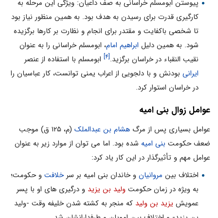
پیوستن ابومسلم خراسانی به صف داعیان: ویژگی این مرحله به
کارگیری قدرت برای رسیدن به هدف بود. به همین منظور نیاز بود
تا شخصی باکفایت و مقتدر برای انجام و نظارت بر کارها برگزیده
شود. به همین دلیل
ابراهیم امام
، ابومسلم خراسانی را به عنوان
[۴]
نقیب النقباء در خراسان برگزید.
ابومسلم با استفاده از عنصر
ایرانی
بودنش و با دلجویی از اعراب یمنی توانست، کار عباسیان را
در خراسان استوار کرد.
عوامل زوال بنی امیه
عوامل بسیاری پس از مرگ
هشام بن عبدالملک
(م، ۱۲۵ ق) موجب
ضعف حکومت
بنی امیه
شده بود. اما می توان از موارد زیر به عنوان
عوامل مهم و تأثیرگذار در این کار یاد کرد:
اختلاف بین
مروانیان
و خاندان بنی امیه بر سر
خلافت
و حکومت؛
به ویژه در زمان حکومت
ولید بن یزید
و درگیری های او با پسر
عمویش
یزید بن ولید
که منجر به کشته شدن خلیفه وقت -ولید
بن یزید- و اختلاف بین امویان و طرفدارانشان شد.