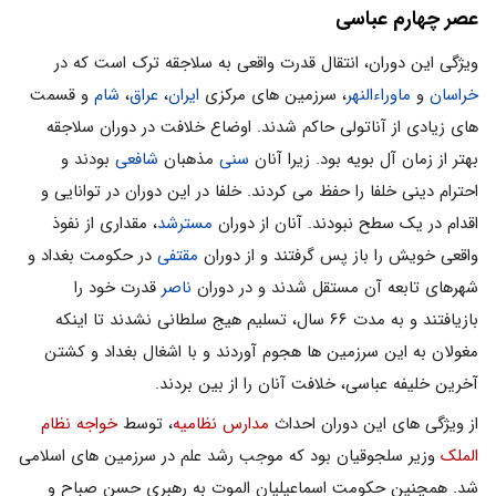
عصر چهارم عباسی
ویژگی این دوران، انتقال قدرت واقعی به سلاجقه ترک است که در
خراسان
و
ماوراءالنهر
، سرزمین های مرکزی
ایران
،
عراق
،
شام
و قسمت
های زیادی از آناتولی حاکم شدند. اوضاع خلافت در دوران سلاجقه
بهتر از زمان آل بویه بود. زیرا آنان
سنی
مذهبان
شافعی
بودند و
احترام دینی خلفا را حفظ می کردند. خلفا در این دوران در توانایی و
اقدام در یک سطح نبودند. آنان از دوران
مسترشد
، مقداری از نفوذ
واقعی خویش را باز پس گرفتند و از دوران
مقتفی
در حکومت بغداد و
شهرهای تابعه آن مستقل شدند و در دوران
ناصر
قدرت خود را
بازیافتند و به مدت ۶۶ سال، تسلیم هیج سلطانی نشدند تا اینکه
مغولان به این سرزمین ها هجوم آوردند و با اشغال بغداد و کشتن
آخرین خلیفه عباسی، خلافت آنان را از بین بردند.
از ویژگی های این دوران احداث
مدارس نظامیه
، توسط
خواجه نظام
الملک
وزیر سلجوقیان بود که موجب رشد علم در سرزمین های اسلامی
شد. همچنین حکومت اسماعیلیان الموت به رهبری حسن صباح و