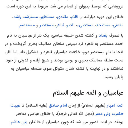
ترورهایی که توسط پیروان او انجام می شد، مربوط به این دوره است.
خلفای این دوره عبارتند از:
قائم
،
مقتدی
،
مستظهر
،
مسترشد
،
راشد
،
مقتفى
،
مستنجد
،
مستضیء
،
ناصر
،
ظاهر
،
مستنصر
و
مستعصم
.
با تصرف
بغداد
و کشته شدن خلیفه عباسی، یک نفر از عباسیان به نام
احمد مستنصر به قاهره نزد بیبرس سلطان ممالیک بحری گریخت و در
آنجا با نام مستنصر دوم، خلافت عباسیان قاهره را تشکیل داد. اما آنان
تحت سلطه ممالیک بحری و برجی بودند و هیچ اراده و قدرتی از خود
نداشتند و در نهایت با کشته شدن متوکل سوم، سلسله عباسیان به
پایان رسید.
عباسیان و ائمه علیهم السلام
ائمه اطهار
(علیهم السلام) از زمان
امام صادق
(علیه السلام) تا
غیبت
حضرت ولی عصر
(عجل الله تعالی فرجه)، با خلفای عباسی معاصر
بودند. در ابتدا تصور می شد که چون عباسیان از خاندان
بنی هاشم