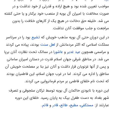
مواجب تعیین شده بود و هیچ اراده و قدرتی از خود نداشت و در
صورت مخالفت با امیران آل بویه از منصب خود برکنار و یا حتی کشته
می شد. خلیفه حق دخالت در هیچ یک از کارهای خلافت را بدون
مراجعت و جلب موافقت آنان نداشت.
در این دوران حتی آل بویه مذهب خویش که
تشیع
بود را در سرتاسر
مملکت اسلامی که اکثر مردمانش از
اهل سنت
بودند، پیاده می کردند
و مراسمی همچون
عید غدیر
و
عاشورا
در ممالک تحت نظارت آنان برپا
می شد. در مناطق شرقی جهان اسلام قدرت در دستان امیران سامانی
و پس از آنها غزنویان قرار داشت و آنان نیز بنا بر مصلحت خویش آن
مناطق را اداره می کردند. اما در غرب جهان اسلام، این فاطمیان بودند
که تحت نام خلفای فاطمی بر مردم فرمانروایی می کردند.
این دوره با نابودی حاکمان آل بویه توسط ترکان سلجوقی و تصرف
شهر بغداد به دست طغرل بیک به پایان رسید. خلفای این دوره
عبارتند از:
مستکفی
،
مطیع
،
طائع
،
قادر
و
قائم
.