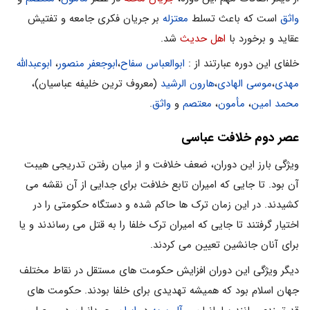
واثق
است که باعث تسلط
معتزله
بر جریان فکری جامعه و تفتیش
عقاید و برخورد با
اهل حدیث
شد.
خلفای این دوره عبارتند از :
ابوالعباس سفاح
،
ابوجعفر منصور
،
ابوعبدالله
مهدی
،
موسی الهادی
،
هارون الرشید
(معروف ترین خلیفه عباسیان)،
محمد امین
،
مأمون
،
معتصم
و
واثق
.
عصر دوم خلافت عباسی
ویژگی بارز این دوران، ضعف خلافت و از میان رفتن تدریجی هیبت
آن بود. تا جایی که امیران تابع خلافت برای جدایی از آن نقشه می
کشیدند. در این زمان ترک ها حاکم شده و دستگاه حکومتی را در
اختیار گرفتند تا جایی که امیران ترک خلفا را به قتل می رساندند و یا
برای آنان جانشین تعیین می کردند.
دیگر ویژگی این دوران افزایش حکومت های مستقل در نقاط مختلف
جهان اسلام بود که همیشه تهدیدی برای خلفا بودند. حکومت های