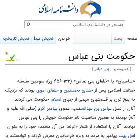
ستجو
صفحه
بحث
خواندن
نمایش مبدأ
نمایش تاریخچه
حکومت بنی عباس
(تغییرمسیر از
بنی عباس
)
پرش
پرش
«عباسیان» یا «خلفای بنی عباس» (۱۳۲-۶۵۶ ق)، سومین سلسله
به
به
خلافت اسلامی پس از
خلفای نخستین
و
خلفای اموی
بودند که نزدیک
ناوبری
جستجو
به پنج قرن بر قسمتهای مهمی از جهان
اسلام
، حکومت می کردند.
آنان از نسل
عباس بن عبدالمطلب
، عموی
پیامبر اکرم
(صلی الله علیه و
آله) بودند؛ به همین مناسبت نام حکومت خویش را بنی عباس
نهادند. آنان با استفاده از شعار
«
الرضا من آل محمد» خود را به عنوان
اهل بیت
پیامبر به مردم به ویژه خراسانیان معرفی کردند و توانستند با