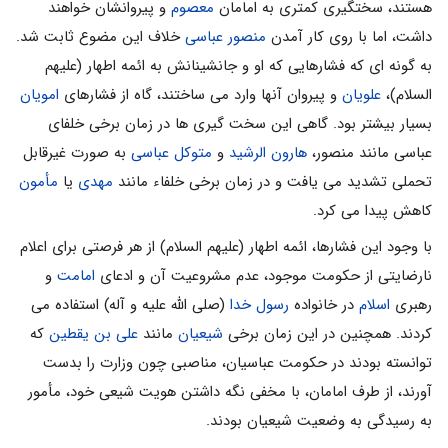
هستند، سختگیری کمتری به امامان
معصوم
و پیروانشان خواهند
داشت، اما با روی کار آمدن
منصور عباسی
خلاف این مضوع ثابت شد.
به گونه ای که فشارهایی که او و جانشینانش به ائمه اطهار (علیهم
السلام)،
علویان
و پیروان آنها وارد می ساختند، گاه از فشارهای
امویان
بسیار بیشتر بود. گاهی این سخت گیری ها در زمان برخی خلفای
عباسی مانند منصور،
هارون الرشید
و
متوکل عباسی
به صورت غیرقابل
تحملی تشدید می یافت و در زمان برخی خلفاء مانند
مهدی
یا
مأمون
کاهش پیدا می کرد.
با وجود این فشارها، ائمه اطهار (علیهم السلام) از هر فرصتی برای اعلام
نارضایتی از حکومت موجود، عدم مشروعیت آن و ادعای
امامت
و
رهبری
اسلام
در خانواده
رسول خدا
(صلی الله علیه و آله) استفاده می
کردند. همچنین در این زمان برخی
شیعیان
مانند
علی بن یقطین
که
توانسته بودند در حکومت عباسیان، مناصبی چون وزارت را بدست
آورند، از طرف امامان، با مخفی نگه داشتن هویت شیعی خود، مأمور
به رسیدگی به وضعیت شیعیان بودند.