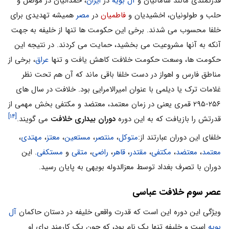
قدرتمندی مانند سامانیان و
آل بویه
در
ایران
، حمدانیان در موصل و
حلب و طولونیان، اخشیدیان و
فاطمیان
در
مصر
همیشه تهدیدی برای
خلفا محسوب می شدند. برخی این حکومت ها تنها از خلیفه به جهت
آنکه به آنها مشروعیت می بخشید، حمایت می کردند. در نتیجه این
حکومت ها، وسعت حکومت خلافت کاهش یافت و تنها
عراق
، برخی از
مناطق فارس و اهواز در دست خلفا باقی ماند که آن هم تحت نظر
غلامات ترک یا دیلمی با عنوان امیرالامرایی بود. خلافت در سال های
۲۵۶-۲۹۵ قمری یعنی در زمان معتمد، معتضد و مکتفی بخش مهمی از
[۱۴]
قدرتش را بازیافت که به این دوره
دوران بیداری خلافت
می گویند.
خلفای این دوران عبارتند از:
متوکل
،
منتصر
،
مستعین
،
معتز
،
مهتدی
،
معتمد
،
معتضد
،
مکتفی
،
مقتدر
،
قاهر
،
راضی
،
متقی
و
مستکفی
. این
دوران با تصرف بغداد توسط معزالدوله بویهی به پایان رسید.
عصر سوم خلافت عباسی
ویژگی این دوره این است که قدرت واقعی خلیفه در دستان حاکمان
آل
بویه
است و خلیفه تنها یک نام بود، که چون یک کارمند برای او