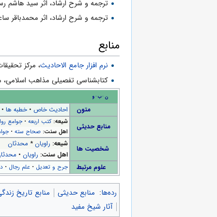
ترجمه و شرح ارشاد، اثر سید هاشم رسو
ترجمه و شرح ارشاد، اثر محمد‌باقر سا
منابع
نرم افزار جامع الاحادیث
، مرکز تحقیقا
کتابشناسی تفصیلی مذاهب اسلامی، محمد
ن
ب
و
متون
احادیث خاص
•
خطبه ها
•
شیعه:
کتب اربعه
•
جوامع روا
منابع حدیثی
اهل سنت:
صحاح سته
•
جوام
شیعه:
راویان
*
محدثان
شخصیت ها
اهل سنت:
راویان
•
محدثا
علوم مرتبط
جرح و تعدیل
•
علم رجال
•
در
رده‌ها
:
منابع حدیثی
منابع تاریخ زندگی
آثار شیخ مفید