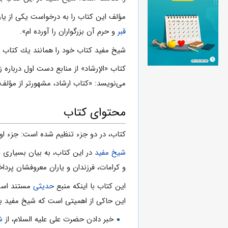
مؤلف این كتاب را به درخواست یكی از یا
قبر
و حرم آن بزرگواران را آورده ام».
شیخ مفید كتاب خود را همانند یك كتاب ت
كتاب «الإرشاد» از منابع دست اول درباره ز
می‌نویسد: «کتاب ارشاد، مشهورتر از مؤل
محتوای کتاب
كتاب، در دو جزء تنظيم شده است: جزء او
شیخ مفید
در اين كتاب، به بيان بسيارى 
و کرامات، فرزندان و یاران معروفشان پردا
این کتاب با اینکه منبع
حدیثی
مستند است،
اين حاكى از اهميتى است كه شيخ مفيد بر
خبر دادن حضرت على علیه السلام، از
ش