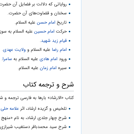
رواياتى كه دلالت بر فضايل آن حضرت 
سخنان و قضاوت‌هاى آن حضرت.
تاريخ
امام حسن
علیه السلام.
حركت
امام حسين
علیه السلام به سو
قيام زيد شهيد
.
امام رضا
علیه السلام و
ولايت عهدى
.
ورود
امام هادى
علیه السلام به
سامرا
.
سيره
امام زمان
علیه السلام.
شرح و ترجمه کتاب
کتاب «الارشاد» بارها به فارسی ترجمه و ش
تلخیص و گزیده ارشاد، اثر
علامه حلی
ب
شرح چهار جلدی ارشاد، به نام «منهج 
شرح سید محمدباقر دستغیب شیرازی؛