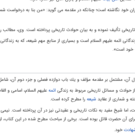
ران خود نگاشته است؛ چنانكه در مقدمه می گوید: «من بنا به درخواست شما
اریخی تألیف نموده و به بیان حوادث تاریخی پرداخته است. وى، مطالب را 
ندگانی ائمه علیهم السلام است و بسیاری از منابع مهم شیعه، كه به زندگانی ا
ف خود است».
ل آن، مشتمل بر مقدمه مؤلف و يك باب دوازده فصلى و جزء دوم آن، شامل ي
از حوادث و مسائل تاريخى مربوط به زندگى
ائمه
علیهم السلام، اسامی و الق
خته و شمارى از عقايد
شيعه
را مطرح كرده است.
 اما شیخ مفید به نکات تاریخی و عقیدتی نیز در آن پرداخته است. نيمى 
اى آن حضرت قائل بوده است. برخى از مباحث مطرح شده در اين كتاب، از 
هادت
خود.