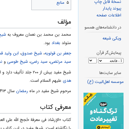
نسخهٔ قابل چاپ
۵
منابع
پیوند پایدار
اطلاعات صفحه
مؤلف
در دانشنامه‌های همسو
محمد بن محمد بن نعمان معروف به
شیخ
ویکی شیعه
متولد
بغداد
بود.
پیمایش‌گر قرآن
جعفر بن قولویه
،
شیخ صدوق
،
ابن ولید ق
سید مرتضى
،
سید رضى
،
شیخ طوسى
و
ن
شیخ مفید بیش از ۲۰۰ جلد تألیف دارد و از معروف‌ترین این آثار:
سایر سایت‌ها
هدی
علیهم السلام است.
موسسه اهل‌البیت (ع)
مرحوم شیخ مفید در ماه
رمضان
سال ۴۱۳ ق، در بغداد درگذشت و در
معرفی كتاب
كتاب «الإرشاد فی معرفة حُجج الله علی العب
را نگاشته است. شیخ مفید در این كتاب 