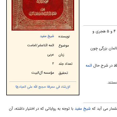
در قرن ۴ و ۵ هجری و
شیخ مفید
نویسنده
ائمه اثناعشر/امامت
موضوع
المان بزرگی چون
عربی
زبان
۲
تعداد جلد
اد
در شرح حال‌
ائمه
مؤسسه آل‌البیت
تحقیق
الإرشاد فی معرفة حجج الله علی العباد
شمار می آید كه
شیخ مفید
با توجه به روایاتی كه در اختیار داشته، آن