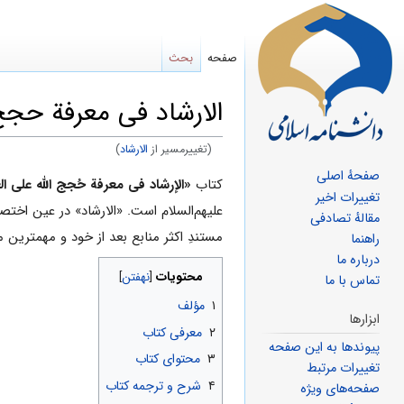
صفحه
بحث
الارشاد فی معرفة حجج 
(تغییرمسیر از
الارشاد
)
صفحهٔ اصلی
پرش
پرش
کتاب
«الإرشاد فی معرفة حُجج الله علی الع
تغییرات اخیر
به
به
علیهم‌السلام است. «الارشاد» در عين اخت
مقالهٔ تصادفی
ناوبری
جستجو
مستندِ اکثر منابع بعد از خود و مهمترین
راهنما
درباره ما
محتویات
تماس با ما
۱
مؤلف
ابزارها
۲
معرفی كتاب
پیوندها به این صفحه
۳
محتوای کتاب
تغییرات مرتبط
۴
شرح و ترجمه کتاب
صفحه‌های ویژه