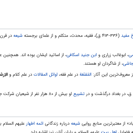
 مفید
(۳۳۶-۴۱۳ ق)، فقیه، محدث، متکلم و از علمای برجسته
شیعه
می
، ابوغالب زراری و
ابن جنید اسکافى
، از اساتید ایشان بوده اند. همچنین ع
جاشى
، از شاگردان او هستند.
المُقنَعَة
در علم فقه،
اوائل المقالات
در علم کلام و
الاِرش
تشییع
او بیش از ۸۰ هزار نفر از شیعیان شرکت جستند.
اد» از معتبرترین منابع روایی
شیعه
درباره زندگانی
ائمه اطهار
علیهم السلام ب
به فضایل
اهل بیت
علیهم السلام و یاران آنان نیز اشاره دارد.