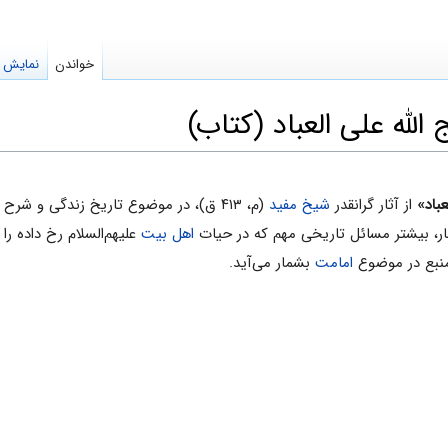
خواندن
نمایش م
الله علی العباد (کتاب)
باد»
از آثار گرانقدر
شیخ مفید
(م، ۴۱۳ ق)، در موضوع تاریخ زندگی و شرح حال
صار، بيشتر مسائل تاريخى مهم كه در حيات
اهل بيت
علیهم‌السلام رخ داده را د
 منبع در موضوع
امامت
بشمار می‌آید.