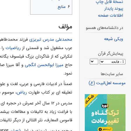
نسخهٔ قابل چاپ
۶
منابع
پیوند پایدار
اطلاعات صفحه
مؤلف
در دانشنامه‌های همسو
ویکی شیعه
محمدعلی مدرس تبریزی
فرزند محمدطاهر 
عرب مشغول شد و قسمتی از
ریاضیات
را 
پیمایش‌گر قرآن
لنکرانی که از شاگردان بزرگ فیلسوف یگانه
حاج
میرزا ابوالحسن انگجی
و آقا میرزا صا
نمود.
سایر سایت‌ها
موسسه اهل‌البیت (ع)
ضمناً در ادبیات فارسی و عربی، لغت و علو
تعلیقه ای بر کتاب طهارت
ریاض
، موسوم ب
مدرس در ۱۲ سال آخر عمرش در حجره ای در مدرسه سپهسالار قدیم
با فراغت زیاد به تالیفات و مطالعات بیشم
قاموس المعارف، نثر اللئالی از دیگر تالیفا
مرحوم مدرس تبریزی در اول
شعبان
۱۳۷۳ هـ.ق (۱۳۳۳ شمسی)، در سن ۷۷ سالگی از دنیا رحلت نمود.