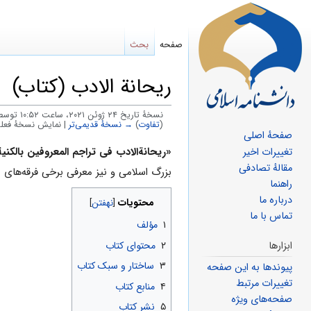
صفحه
بحث
ریحانة الادب (کتاب)
نسخهٔ تاریخ ‏۲۴ ژوئن ۲۰۲۱، ساعت ۱۰:۵۲ توسط
(
تفاوت
)
→ نسخهٔ قدیمی‌تر
| نمایش نسخهٔ فعلی
صفحهٔ اصلی
پرش
پرش
«ریحانة‌الادب فی تراجم‌ المعروفین بالکنی
تغییرات اخیر
مقالهٔ تصادفی
به
به
بزرگ اسلامی و نیز معرفی برخی فرقه‌های 
راهنما
ناوبری
جستجو
درباره ما
محتویات
تماس با ما
۱
مؤلف
ابزارها
۲
محتوای کتاب
۳
ساختار و سبک کتاب
پیوندها به این صفحه
تغییرات مرتبط
۴
منابع کتاب
صفحه‌های ویژه
۵
نشر کتاب