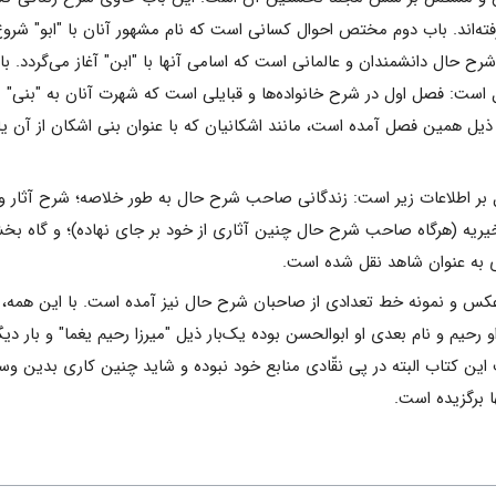
‌اند. باب دوم مختص احوال کسانی است که نام مشهور آنان با "ابو" شروع 
 حال دانشمندان و عالمانی است که اسامی آنها با "ابن" آغاز می‌گردد. با
است: فصل اول در شرح خانواده‌ها و قبایلی است که شهرت آنان به "بنی" 
در ذیل همین فصل آمده است، مانند اشکانیان که با عنوان بنی اشکان از آن
ل بر اطلاعات زیر است: زندگانی صاحب شرح حال به‌ طور خلاصه؛ شرح آثار وی
ریه (هرگاه صاحب شرح حال چنین آثاری از خود بر جای نهاده)؛ و گاه بخش 
ی به‌ عنوان شاهد نقل شده است.
 عکس و نمونه خط تعدادی از صاحبان شرح حال نیز آمده است. با این همه، 
حیم و نام بعدی او ابوالحسن بوده یک‌بار ذیل "میرزا رحیم یغما" و بار دیگ
ن کتاب البته در پی نقّادی منابع خود نبوده و شاید چنین کاری بدین وسعت
ا برگزیده است.