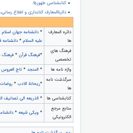
کتابشناسی طهور
.
دائرةالمعارف کتابداری و اطلاع رسانی، 
دائره المعارف
*
دانشنامه جهان اسلام
*
ها
علیه السلام
*
دانشنامه 
فرهنگ های
*
فرهنگ قرآن
*
فرهنگ ف
تخصصی
واژه نامه ها
*
المنجد
*
تاج العروس
*
سرگذشت نامه
*
ريحانة الادب
*
روضات 
ها
کتابشناسی ها
*
الذریعه الی تصانیف ال
منابع مرجع
*
ویکی شیعه
*
دانشنام
الکترونیکی
رده
:
سرگذشت نامه ها