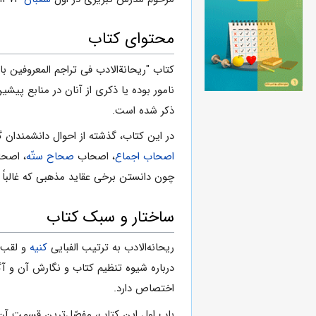
محتوای کتاب
کتاب "ریحانة‌الادب فی تراجم‌ المعروفین ب
ذکر شده است.
در این کتاب، گذشته از احوال دانشمندان
اصحاب اجماع
، اصحاب
صحاح ستّه
، اصح
چون دانستن برخی عقاید مذهبی که غالباً 
ساختار و سبک کتاب
ریحانه‌الادب به ترتیب الفبایی
کنیه
و لقب 
درباره شیوه تنظیم کتاب و نگارش آن و آ
اختصاص دارد.
باب اول این کتاب، مفصّل‌ترین قسمت آن