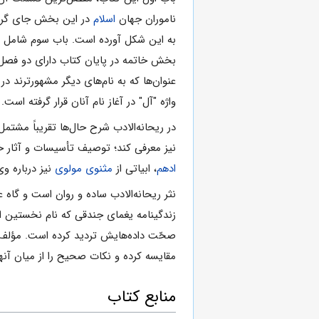
ناموران جهان
اسلام
در این بخش جای گرفته
به این شکل آورده است. باب سوم شامل شرح
بخش خاتمه در پایان کتاب دارای دو فصل 
عنوان‌ها که به نام‌های دیگر مشهورترند 
واژه "آل" در آغاز نام آنان قرار گرفته است.
در ریحانه‌الادب شرح حال‌ها تقریباً مشتم
نیز معرفی کند؛ توصیف تأسیسات و آثار خی
ادهم
، ابیاتی از
مثنوی مولوی
نیز درباره و
نثر ریحانه‌الادب ساده و روان است و گاه
زندگینامه یغمای جندقی که نام نخستین او ر
صحّت داده‌هایش تردید کرده است. مؤلف ای
مقایسه کرده و نکات صحیح را از میان آنه
منابع کتاب