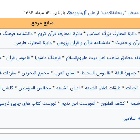
مدخل "ريحانة‌الادب" از علی آل‌داوود
، بازیابی: ۱۳ مرداد ۱۳۹۲.
منابع مرجع
دائرة المعارف بزرگ اسلامی
*
دائرة المعارف قرآن کریم
*
دانشنامه فرهنگ 
قرآن و حدیث
*
دانشنامه قرآن و قرآن پژوهی
*
دایرة المعارف فارسی
قه مطابق مذهب اهل بیت علیهم‌السلام
*
فرهنگ عاشورا
*
قاموس قرآن
*
ن
جمهرة اللغة
*
قاموس المحیط
*
لسان العرب
*
مجمع البحرین
*
مفردات ق
الجنات
*
طبقات اعلام الشیعه‌
*
اعیان الشیعه
*
مجالس المؤمنین
*
گلشن اب
شیعه
*
کشف الظنون
*
الفهرست ابن ندیم
*
فهرست کتاب های چاپی فارسی
ه اسلامی