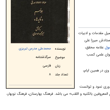
ه تحصیل مقدمات و ادبیات
ستادش میرزا علی
ول
علامه محقق،
محمدعلی مدرس تبریزی
نویسنده
راوان علمی کسب
سرگذشتنامه
موضوع
فارسی
زبان
وی در همین ایام،
۸
تعداد جلد
 دوری نمود و توانست
 المعروفین بالکنیه و اللقب» می باشد. فرهنگ بهارستان، فرهنگ نوبهار،