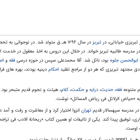
تبریزی خیابانی، در
تبریز
در سال ۱۲۹۶ هـ.ق متولد شد. در نوجوانی ب
در مدرسه طالبیه تبریز خواند. در خلال این دروس به اخذ معقول در خدمت ا
ابوالحسن جلوه
بود، نائل شد. آقا محمدعلی سپس در حوزه درسی
فقه
و
اص
دق مجتهد تبریزی که هر دو از مراجع تقلید
احکام
دینیه بودند، بهره های ف
م متنوعه
فقه
،
حدیث
،
درایه
و
حکمت
،
کلام
، هیئت و نجوم قدیم متبحر بود. 
ه «حیاض الزلائل فی ریاض المسائل» نوشت.
تهران
انزوا اختیار کرد و از معاشرت و رفت و آمد
اری، توفیق پیدا کند. یکی از تالیفات او همین کتاب «ریحانة الادب فی تراجم
ت اوست.