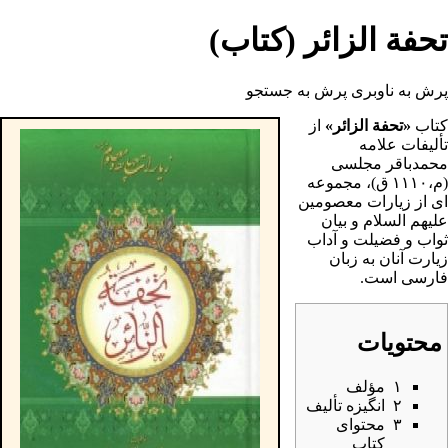
تحفة الزائر (کتاب)
پرش به ناوبری
پرش به جستجو
کتاب
«تحفة الزائر»
از
تألیفات
علامه
محمدباقر مجلسی
(م،۱۱۱۰ ق)، مجموعه
ای از زیارات معصومین
علیهم السلام و بیان
ثواب و فضیلت و آداب
زیارت
آنان به زبان
فارسی است.
محتویات
۱
مؤلف
۲
انگیزه تألیف
۳
محتوای
کتاب