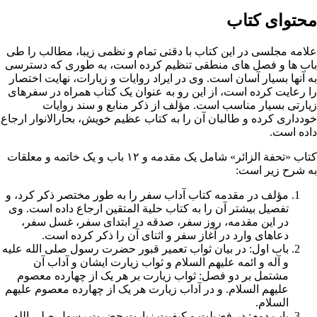
محتوای کتاب
علامه مجلسی
در این کتاب با دقتی تمام و نظمی زیبا، مطالب را طی
باب ها و فصل های منطقی تنظیم کرده است، به طوری که دسترسی
به آنها بسیار آسان است. وی در ایراد روایات و زیارات، نهایت اختصار
را رعایت کرده است، از این رو به عنوان یک کتاب همراه در سفرهای
زیارتی بسیار مناسب است. مؤلف از ذکر منابع و
سند
روایات
خودداری کرده و طالبان آن را به کتاب عظیم خویش،
بحارالانوار
ارجاع
داده است.
کتاب «تحفة الزائر» شامل یک مقدمه و ۱۲ باب و یک خاتمه و معلقات
به شرح زیر است:
مؤلف در مقدمه کتاب آداب سفر را به طور مختصر ذکر کرد، و
تفصیل بیشتر آن را به کتاب
حلیة المتقین
ارجاع داده است. وی
در این مقدمه، روز سفر، صدقه در ابتدای سفر، غسل سفر،
دعاهای وارد در آغاز سفر و اثنای آن را ذکر کرده است.
باب اول: در بیان
ثواب
تعمیر قبور
حضرت رسول
صلی الله علیه
و آله و
ائمه
علیهم السلام و ثواب
زیارت
ایشان و آداب آن
مشتمل بر دو فصل: ثواب زیارت بر هر یک از چهارده معصوم
علیهم السلام. و در آداب زیارت هر یک از چهارده معصوم علیهم
السلام.
باب دوم: در فضیلت و کیفیت زیارت حضرت رسول صلی الله