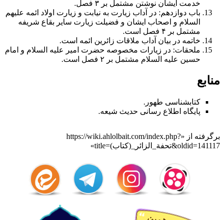
خدمت ایشان نوشتن مشتمل بر ۳ فصل.
باب دوازدهم: در آداب زیارت به نیابت و زیارت اولاد ائمه علیهم
السلام و اصحاب ایشان و فضیلت زیارت سایر بقاع شریفه
مشتمل بر ۴ فصل است.
خاتمه در بیان آداب ملاقات زائرین ائمه است.
ملحقات: در زیارات مخصوصه
حضرت امیر
علیه السلام و
امام
حسین
علیه السلام مشتمل بر ۲ فصل است.
منابع
کتابشناسی طهور.
پایگاه اطلاع رسانی حدیث شیعه.
برگرفته از «
https://wiki.ahlolbait.com/index.php?
title=تحفة_الزائر_(کتاب)&oldid=141117
»