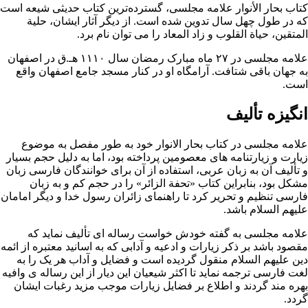
کتاب
بحار الأنوار
علامه مجلسى، گسترده‌ترین کتاب حدیثی شیعه است
که در طول چهل سال تدوین شده است. از دیگر آثار ایشان،
حلیة
المتقین
،
حیاة القلوب
و
زاد المعاد
را می توان نام برد.
علامه مجلسی در ۲۷ ماه مبارک
رمضان
سال ۱۱۱۰ هـ.ق در اصفهان
به جهان باقی شتافت. آرامگاه او در کنار
مسجد جامع اصفهان
واقع
است.
انگیزه تألیف
علامه مجلسی
در کتاب
بحار الانوار
خود به طور مفصل به موضوع
زیارت
و
زیارتنامه
های معصومین پرداخته بود، اما به دلیل حجم بسیار
و تألیف آن به زبان عربی، استفاده از آن برای خوانندگان فارسی زبان
مشکل بود، بنابراین کتاب «تحفة الزائر» را در حجم کم و به زبان
فارسی تنظیم و تحریر کرد تا راهنمای زائران
رسول خدا
و دیگر
امامان
علیهم السلام باشد.
علامه مجلسی به گفته خودش خواست رساله ای تألیف نماید که
مقصود باشد بر ذکر زیارات و ادعیه و آدابی که به اسانید معتبره از
ائمه
دین علیهم السلام منقول گردیده است و فضایل و آداب هر یک را به
لغت فارسی ترجمه نماید تا اکثر
شیعیان
این دیار از این رساله ی وافیه
بهره مند گردند و اطلاع بر فضایل زیارات موجب مزید رغبات ایشان
گردد.