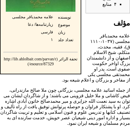
۴
منابع
علامه محمدباقر مجلسی
نویسنده
مؤلف
زیارتنامه‌ها/ دعا
موضوع
فارسی
زبان
علامه محمدباقر
۱
تعداد جلد
مجلسى
(۱۰۳۷-۱۱۱۰
ق)،
فقیه
،
محدث
،
متکلم،
شیخ‎ الاسلام
اصفهان
و از دانشمندان
تحفة الزائر
بزرگ اواخر حکومت
صفوی
است. پدر او
محمدتقی مجلسی
یکی
از مفاخر و بزرگان و اعلام
شیعه
بود.
از جمله اساتید علامه مجلسی، بزرگانی چون
ملا صالح مازندرانی
،
فیض کاشانی
و
ملا خلیل قزوینی
می باشند؛ و از شاگردان ایشان می
توان به
سید نعمت الله جزایری
و میر محمدصالح خاتون آبادی اشاره
کرد. او با پشتکار فراوان و حوصله پرتوانش توفیق یافت از راه تألیف و
تصنیف کتابها و تدریس علوم و فنون اسلامی و تعلیم و تربیت شاگردان
بسیار و اداره امور دینی شیعیان عصر خویش، خدمت سازنده ای به
مردم مسلمان و شیعه ایران نمود.