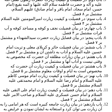
علیه و آله و
حضرت فاطمه
سلام الله علیها و ائمه
بقیع
(
امام
حسن
،
امام سجاد
،
امام باقر
و
امام صادق
) علیهم السلام،
مشتمل بر ۸ فصل.
باب سوم: در فضیلت و کیفیت زیارت
امیرالمومنین
علیه السلام
مشتمل بر ۴ فصل.
باب چهارم: در بیان فضیلت
نجف
و
کوفه
و مساجد کوفه و آب
فرات مشتمل بر ۴ فصل.
باذب پنجم: در بیان فضایل زیارت حضرت
سیدالشهداء
و مشتمل
بر ۷ فصل.
باب ششم: در بیان فضیلت حائر و کربلای معلی و تربت
امام
حسین
علیه السلام و آداب به داشتن آن و مشتمل بر ۳ فصل.
باب هفتم: در بیان زیارات مطلقه آن حضرت که مخصوص به
وقتی نیست و آداب آنها و مشتمل بر ۶ فصل.
باب هشتم: در بیان فضیلت و کیفیت زیارت آن حضرت که
مخصوص است به ایام و اوقات معلوم مشتمل بر ۵ فصل.
باب نهم: در بیان فضیلت و کیفیت زیارت
امام موسی کاظم
علیه السلام و
امام رضا
علیه السلام و
امام محمدتقی
علیه
السلام مشتمل بر ۵ فصل.
باب دهم: در بیان فضیلت و کیفیت زیارت
امام علی النقی
علیه
السلام و
امام حسن عسکری
علیه السلام و
صاحب الامر
علیه
السلام مشتمل بر ۲ فصل.
باب یازدهم: در بیان
زیارت جامعه کبیره
است که هر امامی را به
آن
زیارت
می توان کرد و استغاثه به ایشان نمودن و عرایض به