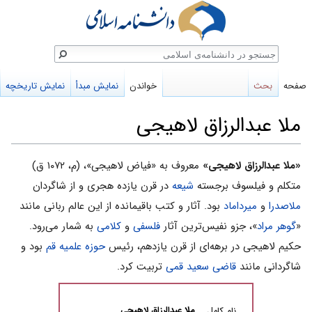
ستجو
صفحه
بحث
خواندن
نمایش مبدأ
نمایش تاریخچه
ملا عبدالرزاق لاهیجی
پرش
پرش
«ملا عبدالرزاق لاهیجى»
معروف به «فیاض لاهیجی»، (م، ۱۰۷۲ ق)
به
به
متکلم و فیلسوف برجسته
شیعه
در قرن یازده هجری و از شاگردان
ناوبری
جستجو
ملاصدرا
و
میرداماد
بود. آثار و کتب باقیمانده از این عالم ربانی مانند
«
گوهر مراد
»، جزو نفیس‌ترین آثار
فلسفى
و
کلامى
به شمار مى‌رود.
حکیم لاهیجى در برهه‌اى از قرن یازدهم، رئیس
حوزه علمیه قم
بود و
شاگردانى مانند
قاضى سعید قمى
تربیت کرد.
ملا عبدالرزاق لاهیجى
نام کامل