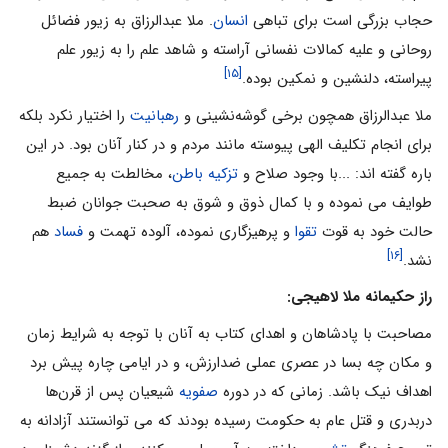
حجاب بزرگى است براى تباهى
انسان
. ملا عبدالرزاق به زیور فضائل
روحانى و علیه کمالات نفسانى آراسته و شاهد علم را به زیور علم
[۱۵]
پیراسته، دلنشین و نمکین بوده.
ملا عبدالرزاق همچون برخى گوشه‌نشینى و
رهبانیت
را اختیار نکرد بلکه
براى انجام تکلیف الهى پیوسته مانند مردم و در کنار آنان بود. در این
باره گفته اند: ...با وجود صلاح و
تزکیه باطن
، مخالطت به جمیع
طوایف مى نموده و با کمال ذوق و شوق به صحبت جوانان ضبط
حالت خود به قوت
تقوا
و پرهیزگارى نموده، آلوده تهمت و
فساد
هم
[۱۶]
نشد.
راز حکیمانه ملا لاهیجی:
مصاحبت با پادشاهان و اهداى کتاب به آنان با توجه به شرایط زمان
و مکان چه بسا در عصرى عملى ضدارزش، و در ایامى چاره پیش برد
اهداف نیک باشد. زمانى که در دوره
صفویه
شیعیان پس از قرن‌ها
دربدرى و قتل عام به حکومت رسیده بودند که مى توانستند آزادانه به