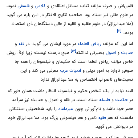
قلمى‌اش را صرف مؤلف کتاب مسائل اعتقادى و
کلامى
و
فلسفى
نمود،
در علوم عقلى نیز استاد بود. صاحب نتایج الافکار در این باره مى گوید:
(ملا عبدالرزاق) در علوم عقلیه و نقلیه از عالى دستگاهان ذى استعداد
[۱۱]
بوده...
اما این که مؤلف
ریاض العلماء
در مورد ایشان مى گوید: در
فقه
و
[۱۲]
حدیث
و
اصول
بصیرتى نداشته
هیچ درست نیست؛ زیرا اولاً: روش
خاص مؤلف ریاض العلما است که حکیمان و فیلسوفان را همه جا
صوفى ناوارد به امور دینى و
ادبیات عرب
معرفى مى کند و این
نسبت‌هاى ناصواب اختصاص به ملا عبدالرزاق ندارد.
البته نباید از یک شخص حکیم و فیلسوف انتظار داشت همان طور که
در
حکمت
و
فلسفه
استاد است، در فقه و اصول و حدیث نیز سرآمد
عصر خود باشد و نام‌آورانى چون
میرداماد
را باید شخصیتى استثنائى
دانست که هم
فقیه
نامى و هم فیلسوفى بزرگ بود. ملا عبدالرزاق خود
در دیوانش مى گوید:
چه شب‌ها که در حجره خوابم نبود * چه جا داشت نانم که آبم نبود