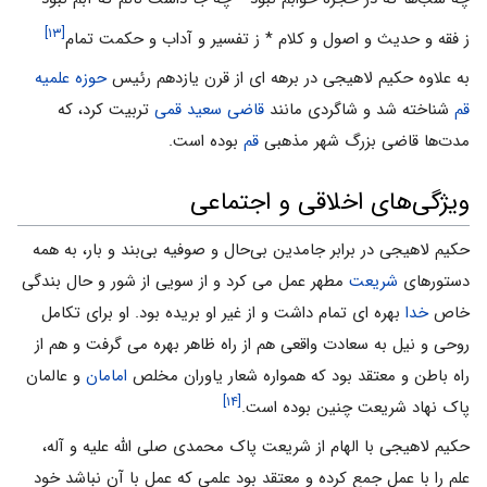
[۱۳]
ز فقه و حدیث و اصول و کلام * ز تفسیر و آداب و حکمت تمام
به علاوه حکیم لاهیجى در برهه اى از قرن یازدهم رئیس
حوزه علمیه
قم
شناخته شد و شاگردى مانند
قاضى سعید قمى
تربیت کرد، که
مدت‌ها قاضى بزرگ شهر مذهبى
قم
بوده است.
ویژگى‌هاى اخلاقى و اجتماعى
حکیم لاهیجى در برابر جامدین بى‌حال و صوفیه بى‌بند و بار، به همه
دستورهاى
شریعت
مطهر عمل مى کرد و از سویى از شور و حال بندگى
خاص
خدا
بهره اى تمام داشت و از غیر او بریده بود. او براى تکامل
روحى و نیل به سعادت واقعى هم از راه ظاهر بهره مى گرفت و هم از
راه باطن و معتقد بود که همواره شعار یاوران مخلص
امامان
و عالمان
[۱۴]
پاک نهاد شریعت چنین بوده است.
حکیم لاهیجى با الهام از شریعت پاک محمدى صلی الله علیه و آله،
علم را با عمل جمع کرده و معتقد بود علمى که عمل با آن نباشد خود