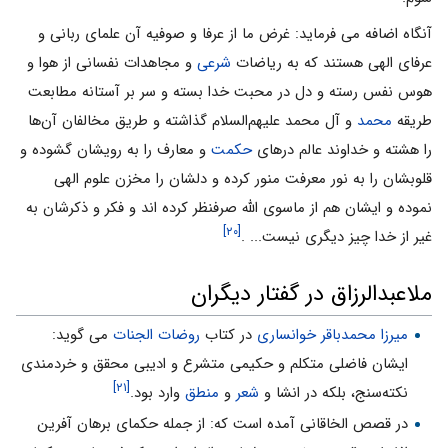
آنگاه اضافه مى فرماید: غرض ما از عرفا و صوفیه آن علماى ربانى و
عرفاى الهى هستند که به ریاضات
شرعى
و مجاهدات نفسانى از هوا و
هوس نفس رسته و دل در محبت خدا بسته و سر بر آستانه مطابعت
طریقه
محمد
و آل محمد علیهم‌السلام گذاشته و طریق مخالفان آن‌ها
را هشته و خداوند عالم درهاى
حکمت
و معارف را به رویشان گشوده و
قلوبشان را به نور معرفت منور کرده و دلشان را مخزن علوم الهى
نموده و ایشان هم از ماسوى الله صرفنظر کرده اند و فکر و ذکرشان به
[۲۰]
غیر از خدا چیز دیگرى نیست... .
ملاعبدالرزاق در گفتار دیگران
میرزا محمدباقر خوانسارى
در کتاب
روضات الجنات
مى گوید:
ایشان فاضلى متکلم و حکیمى متشرع و ادیبى محقق و خردمندى
[۲۱]
نکته‌سنج، بلکه در انشا و
شعر
و
منطق
وارد بود.
در قصص الخاقانى آمده است که: از جمله حکماى برهان آفرین