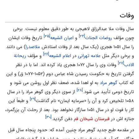
وفات
سال وفات ملا عبدالرزاق لاهیجى به طور دقیق معلوم نیست. برخى
[۲۵]
[۲۴]
چون مؤلف
روضات الجنات
و
اعیان الشیعه
تاریخ وفات ایشان
را سال ۱۰۵۱ هجری (یک سال بعد از وفات استادش
ملاصدرا
) مى دانند
[۲۶]
و برخى دیگر مثل
علامه تهرانى
در
اعلام الشیعه
و مؤلف
ریحانة
[۲۷]
الادب
وفات وى را سال ۱۰۷۲ هجری یاد کرده اند. اما با در نظر
گرفتن تاریخ به حکومت رسیدن شاه عباس دوم (۱۰۵۲-۱۰۷۷ ق) و این
که کتاب
گوهر مراد
به او اهدا شده، ضعف نظر اول روشن مى شود و
[۲۸]
تاریخ دومى تأیید مى شود.
از سوى دیگر وى گوهر مراد را در سال
[۲۹]
۱۰۵۸ تلخیص کرد و آن را «سرمایه ایمان» نام گذاشت
و طبعاً این
کار با فوت او در سال ۱۰۵۱ سازگار نخواهد بود. بعد از رحلت آن بزرگمرد،
[۳۰]
جنازه اش در
قبرستان شیخان قم
دفن گردید.
در مقدمه طبع جدید گوهر مراد چنین آمده که: حدود پنجاه سال قبل