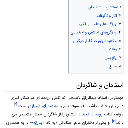
۱
استادان و شاگردان
۲
آثار و تألیفات
۳
ویژگی‌هاى علمى و فکرى
۴
ویژگى‌هاى اخلاقى و اجتماعى
۵
ملاعبدالرزاق در گفتار دیگران
۶
وفات
۷
پانویس
۸
منابع
استادان و شاگردان
مهمترین استاد عبدالرزاق لاهیجى که نقش ارزنده اى در شکل گیرى
[۱]
علمى آن جناب داشت، فیلسوف نامى،
ملاصدراى شیرازى
است.
مؤلف کتاب
روضات الجنات
ایشان را از شاگردان ممتاز ملاصدرا مى
[۲]
داند.
او یکی از دختران عالم استادش -به نام «
بدریّه
»- را به همسری