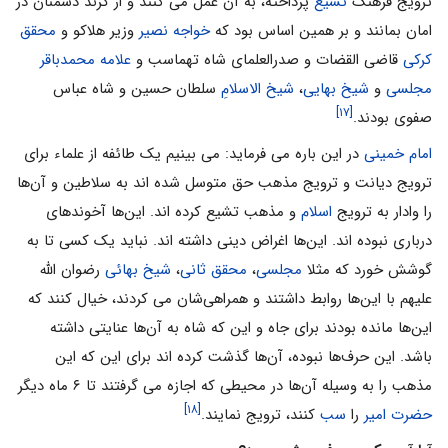
ترویج فرهنگ
تشیع
پرداخته، به آن عمل مى کنند و از گزند دشمنان در
امان بمانند و بر همین اساس بود که
خواجه نصیر
وزیر هلاکو و
محقق
کرکى
قاضى القضات و صدرالعلماى شاه تهماسب و
علامه محمدباقر
مجلسى
و
شیخ بهایی
،
شیخ الاسلامِ
سلطان حسین و شاه عباس
[۱۷]
صفوى بودند.
امام خمینى
در این باره مى فرماید: مى بینیم یک طائفه از علماء براى
ترویج دیانت و ترویج مذهب حق متوسل شده اند به سلاطین و آن‌ها
را وادار به ترویج
اسلام
و مذهب تشیع کرده اند. این‌ها آخوندهاى
دربارى نبوده اند. این‌ها اغراض دینى داشته اند. نباید یک کسى تا به
گوشش خورد که مثلا
مجلسى
،
محقق ثانى
،
شیخ بهائى
رضوان الله
علیهم با این‌ها روابط داشتند و همراهى‌شان مى کردند، خیال کنند که
این‌ها مانده بودند براى جاه و این که شاه به آن‌ها عنایتى داشته
باشد. این حرف‌ها نبوده، آن‌ها گذشت کرده اند براى این که این
مذهب را به وسیله آن‌ها در محیطى که اجازه مى گرفتند تا ۶ ماه دیگر
[۱۸]
حضرت امیر
را
سب
کنند، ترویج نمایند.