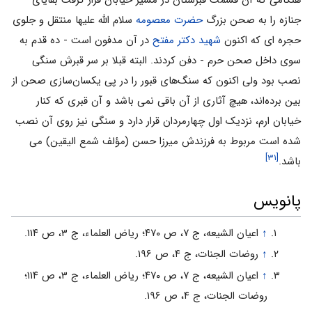
هنگامى که آن قسمت قبرستان در مسیر خیابان قرار گرفت بقایاى
جنازه را به صحن بزرگ
حضرت معصومه
سلام الله علیها منتقل و جلوى
حجره اى که اکنون
شهید دکتر مفتح
در آن مدفون است - ده قدم به
سوى داخل صحن حرم - دفن کردند. البته قبلا بر سر قبرش سنگى
نصب بود ولى اکنون که سنگ‌هاى قبور را در پى یکسان‌سازى صحن از
بین برده‌اند، هیچ آثارى از آن باقى نمى باشد و آن قبرى که کنار
خیابان ارم، نزدیک اول چهارمردان قرار دارد و سنگى نیز روى آن نصب
شده است مربوط به فرزندش میرزا حسن (مؤلف شمع الیقین) مى
[۳۱]
باشد.
پانویس
↑
اعیان الشیعه، ج ۷، ص ۴۷۰؛ ریاض العلماء، ج ۳، ص ۱۱۴.
↑
روضات الجنات، ج ۴، ص ۱۹۶.
↑
اعیان الشیعه، ج ۷، ص ۴۷۰؛ ریاض العلماء، ج ۳، ص ۱۱۴؛
روضات الجنات، ج ۴، ص ۱۹۶.