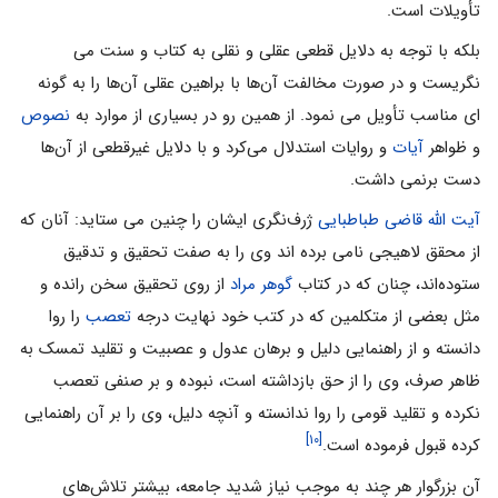
تأویلات است.
بلکه با توجه به دلایل قطعى عقلى و نقلى به کتاب و سنت مى
نگریست و در صورت مخالفت آن‌ها با براهین عقلى آن‌ها را به گونه
اى مناسب تأویل مى نمود. از همین رو در بسیارى از موارد به
نصوص
و ظواهر
آیات
و روایات استدلال مى‌کرد و با دلایل غیرقطعى از آن‌ها
دست برنمى داشت.
آیت الله قاضى طباطبایى
ژرف‌نگرى ایشان را چنین مى ستاید: آنان که
از محقق لاهیجى نامى برده اند وى را به صفت تحقیق و تدقیق
ستوده‌اند، چنان که در کتاب
گوهر مراد
از روى تحقیق سخن رانده و
مثل بعضى از متکلمین که در کتب خود نهایت درجه
تعصب
را روا
دانسته و از راهنمایى دلیل و برهان عدول و عصبیت و تقلید تمسک به
ظاهر صرف، وى را از حق بازداشته است، نبوده و بر صنفى تعصب
نکرده و تقلید قومى را روا ندانسته و آنچه دلیل، وى را بر آن راهنمایى
[۱۰]
کرده قبول فرموده است.
آن بزرگوار هر چند به موجب نیاز شدید جامعه، بیشتر تلاش‌هاى