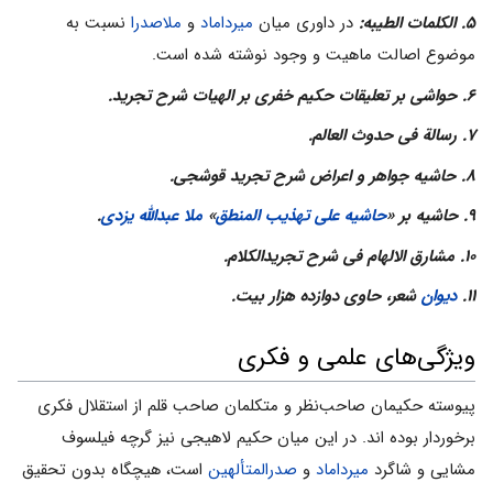
۵.
الکلمات الطیبه:
در داورى میان
میرداماد
و
ملاصدرا
نسبت به
موضوع اصالت ماهیت و وجود نوشته شده است.
۶.
حواشى بر تعلیقات حکیم خفرى بر الهیات شرح تجرید.
۷. رسالة فى حدوث العالم.
۸. حاشیه جواهر و اعراض شرح تجرید قوشجى.
۹. حاشیه بر «
حاشیه علی تهذیب المنطق
»
ملا عبدالله یزدى
.
۱۰. مشارق الالهام فى شرح تجریدالکلام.
۱۱.
دیوان
شعر، حاوى دوازده هزار بیت.
ویژگی‌هاى علمى و فکرى
پیوسته حکیمان صاحب‌نظر و متکلمان صاحب قلم از استقلال فکرى
برخوردار بوده اند. در این میان حکیم لاهیجى نیز گرچه فیلسوف
مشایى و شاگرد
میرداماد
و
صدرالمتألهین
است، هیچگاه بدون تحقیق