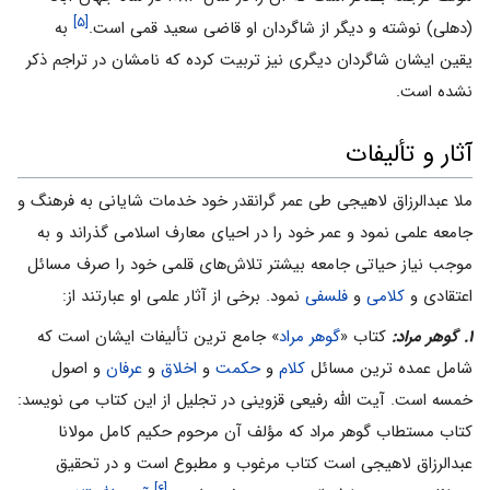
[۵]
(دهلى) نوشته و دیگر از شاگردان او قاضى سعید قمى است.
به
یقین ایشان شاگردان دیگرى نیز تربیت کرده که نامشان در تراجم ذکر
نشده است.
آثار و تألیفات
ملا عبدالرزاق لاهیجى طى عمر گرانقدر خود خدمات شایانى به فرهنگ و
جامعه علمى نمود و عمر خود را در احیاى معارف اسلامى گذراند و به
موجب نیاز حیاتى جامعه بیشتر تلاش‌هاى قلمى خود را صرف مسائل
اعتقادى و
کلامى
و
فلسفى
نمود. برخی از آثار علمی او عبارتند از:
۱. گوهر مراد:
کتاب «
گوهر مراد
» جامع ترین تألیفات ایشان است که
شامل عمده ترین مسائل
کلام
و
حکمت
و
اخلاق
و
عرفان
و اصول
خمسه است. آیت الله رفیعى قزوینى در تجلیل از این کتاب مى نویسد:
کتاب مستطاب گوهر مراد که مؤلف آن مرحوم حکیم کامل مولانا
عبدالرزاق لاهیجى است کتاب مرغوب و مطبوع است و در تحقیق
[۶]