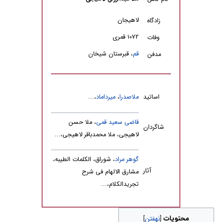
لاهیجان
زادگاه
۱۰۷۲ قمری
وفات
قم
، قبرستان شیخان
مدفن
اساتید
ملاصدرا
،
میرداماد
،...
قاضى سعید قمى
، ملا حسن
شاگردان
لاهیجی، ملا محمدباقر لاهیجی،...
گوهر مراد
، شوراق، الکلمات الطیبه،
آثار
مشارق الالهام فى شرح
تجریدالکلام،...
محتویات