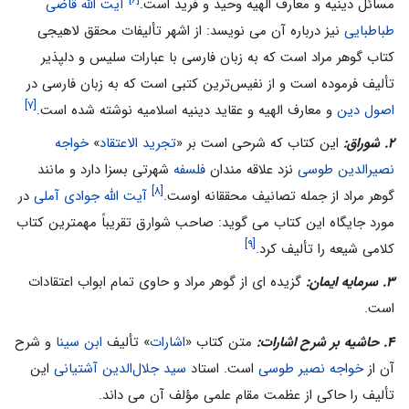
مسائل دینیه و معارف الهیه وحید و فرید است.
آیت الله قاضى
طباطبایى
نیز درباره آن مى نویسد: از اشهر تألیفات محقق لاهیجى
کتاب گوهر مراد است که به زبان فارسى با عبارات سلیس و دلپذیر
تألیف فرموده است و از نفیس‌ترین کتبى است که به زبان فارسى در
[۷]
اصول دین
و معارف الهیه و عقاید دینیه اسلامیه نوشته شده است.
۲. شوراق:
این کتاب که شرحى است بر «
تجرید الاعتقاد
»
خواجه
نصیرالدین طوسى
نزد علاقه مندان
فلسفه
شهرتى بسزا دارد و مانند
[۸]
گوهر مراد از جمله تصانیف محققانه اوست.
آیت الله جوادى آملى
در
مورد جایگاه این کتاب مى گوید: صاحب شوارق تقریباً مهمترین کتاب
[۹]
کلامى شیعه را تألیف کرد.
۳. سرمایه ایمان:
گزیده اى از گوهر مراد و حاوى تمام ابواب اعتقادات
است.
۴. حاشیه بر شرح اشارات:
متن کتاب «
اشارات
» تألیف
ابن سینا
و شرح
آن از
خواجه نصیر طوسى
است. استاد
سید جلال‌الدین آشتیانى
این
تألیف را حاکى از عظمت مقام علمى مؤلف آن مى داند.