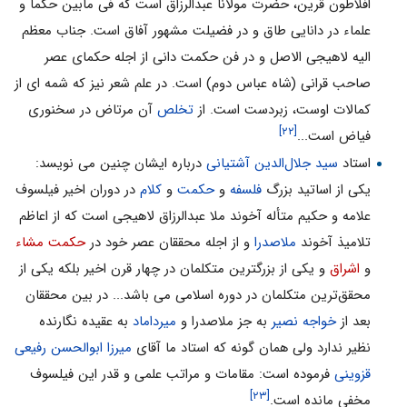
افلاطون قرین، حضرت مولانا عبدالرزاق است که فى مابین حکما و
علماء در دانایى طاق و در فضیلت مشهور آفاق است. جناب معظم
الیه لاهیجى الاصل و در فن حکمت دانى از اجله حکماى عصر
صاحب قرانى (شاه عباس دوم) است. در علم شعر نیز که شمه اى از
کمالات اوست، زبردست است. از
تخلص
آن مرتاض در سخنورى
[۲۲]
فیاض است...
استاد
سید جلال‌الدین آشتیانى
درباره ایشان چنین مى نویسد:
یکى از اساتید بزرگ
فلسفه
و
حکمت
و
کلام
در دوران اخیر فیلسوف
علامه و حکیم متأله آخوند ملا عبدالرزاق لاهیجى است که از اعاظم
تلامیذ آخوند
ملاصدرا
و از اجله محققان عصر خود در
حکمت مشاء
و
اشراق
و یکى از بزرگترین متکلمان در چهار قرن اخیر بلکه یکى از
محقق‌ترین متکلمان در دوره اسلامى مى باشد... در بین محققان
بعد از
خواجه نصیر
به جز ملاصدرا و
میرداماد
به عقیده نگارنده
نظیر ندارد ولى همان‌ گونه که استاد ما آقاى
میرزا ابوالحسن رفیعى
قزوینى
فرموده است: مقامات و مراتب علمى و قدر این فیلسوف
[۲۳]
مخفى مانده است.