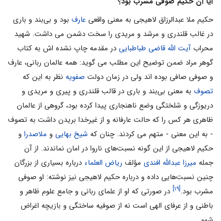
آیا آن حکیم صوفى مشرب بود؟
حکیم ملا عبدالرزاق لاهیجى به معنى واقعى
عارف
بود و بى‌بند و بارى
در غالب قلندرى و مرشد و مریدى را سخت دشمن مى داشت. شهید
محراب
آیت الله قاضى طباطبایى
در مقدمه چاپ نشده اش به کتاب
گوهر مراد ضمن توضیح این مطلب مى گوید: همه عالمان ربانى، عارف
و صوفى صافى بوده اند ولى در زمان دولت
صفویه
نظر به این که
تصوف
به معنى بى‌بند و بارى در قالب قلندرى و پیرى و مریدى و
دریوزگى و شلختگى وضع ناهنجارى پیدا کرده بود، گروهى از عالمان
ظاهرى هر کس را که حالت عارفانه و از غیرخدا بریدن داشت به تصوف
- به این معنی - متهم مى کردند. چنان که
شیخ بهایی
و
ملاصدرا
و
حکیم لاهیجى از این گونه نسبت‌هاى ناروا در امان نماندند. از آن
جمله
میرزا عبدالله افندى
مؤلف
ریاض العلماء
درباره بسیارى از بزرگان
چنین نسبت‌هایى داده و درباره حکیم لاهیجى نیز نوشته: او صوفى
[۱۹]
مشرب بود.
در صورتى که او از علماى ربانى و جامع علوم ظاهر و
باطنى و از عرفاى الهى است نه از صوفیه ساختگى و بازیچه اغراض
شوم.