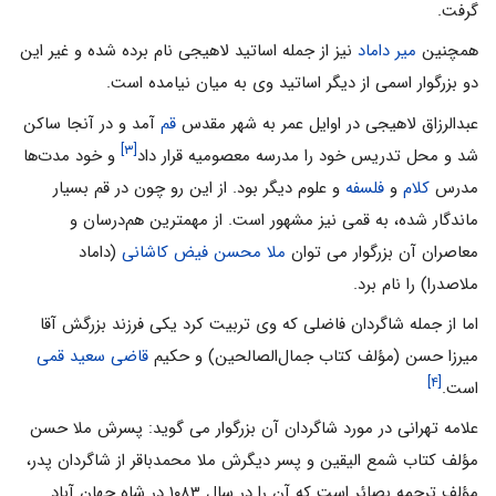
گرفت.
همچنین
میر داماد
نیز از جمله اساتید لاهیجى نام برده شده و غیر این
دو بزرگوار اسمى از دیگر اساتید وى به میان نیامده است.
عبدالرزاق لاهیجى در اوایل عمر به شهر مقدس
قم
آمد و در آنجا ساکن
[۳]
شد و محل تدریس خود را مدرسه معصومیه قرار داد
و خود مدت‌ها
مدرس
کلام
و
فلسفه
و علوم دیگر بود. از این رو چون در قم بسیار
ماندگار شده، به قمى نیز مشهور است. از مهمترین هم‌درسان و
معاصران آن بزرگوار مى توان
ملا محسن فیض کاشانى
(داماد
ملاصدرا) را نام برد.
اما از جمله شاگردان فاضلى که وى تربیت کرد یکى فرزند بزرگش آقا
میرزا حسن (مؤلف کتاب جمال‌الصالحین) و حکیم
قاضی سعید قمی
[۴]
است.
علامه تهرانى در مورد شاگردان آن بزرگوار مى گوید: پسرش ملا حسن
مؤلف کتاب شمع الیقین و پسر دیگرش ملا محمدباقر از شاگردان پدر،
مؤلف ترجمه بصائر است که آن را در سال ۱۰۸۳ در شاه جهان آباد