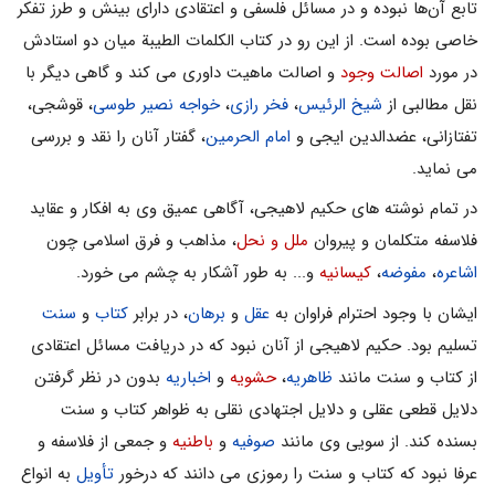
تابع آن‌ها نبوده و در مسائل فلسفى و اعتقادى داراى بینش و طرز تفکر
خاصى بوده است. از این رو در کتاب الکلمات الطیبة میان دو استادش
در مورد
اصالت وجود
و اصالت ماهیت داورى مى کند و گاهى دیگر با
نقل مطالبى از
شیخ الرئیس
،
فخر رازى
،
خواجه نصیر طوسى
، قوشجى،
تفتازانى، عضدالدین ایجى و
امام الحرمین
، گفتار آنان را نقد و بررسى
مى نماید.
در تمام نوشته هاى حکیم لاهیجى، آگاهى عمیق وى به افکار و عقاید
فلاسفه متکلمان و پیروان
ملل و نحل
، مذاهب و فرق اسلامى چون
اشاعره
،
مفوضه
،
کیسانیه
و... به طور آشکار به چشم مى خورد.
ایشان با وجود احترام فراوان به
عقل
و
برهان
، در برابر
کتاب
و
سنت
تسلیم بود. حکیم لاهیجى از آنان نبود که در دریافت مسائل اعتقادى
از کتاب و سنت مانند
ظاهریه
،
حشویه
و
اخباریه
بدون در نظر گرفتن
دلایل قطعى عقلى و دلایل اجتهادى نقلى به ظواهر کتاب و سنت
بسنده کند. از سویى وى مانند
صوفیه
و
باطنیه
و جمعى از فلاسفه و
عرفا نبود که کتاب و سنت را رموزى مى دانند که درخور
تأویل
به انواع