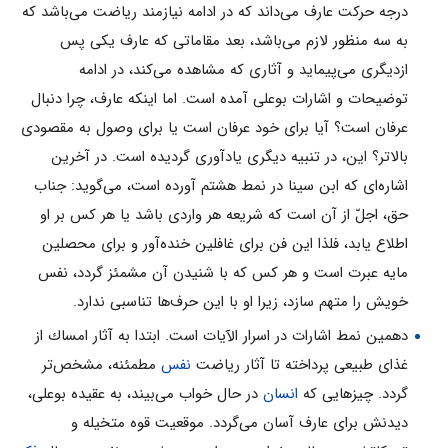
درجه حركت عارف مى‌داند كه در ادامه نيازمند رياضت مى‌باشد كه
به سه منظور لازم مى‌باشد، بعد مقاماتى كه عارف یکى پس
ازديگرى مى‌پيمايد و آثارى كه مشاهده مى‌كند، در ادامه
توضيحات و اشارات بوعلى آمده است. اما اينكه عارف، چرا دنبال
عرفان است؟ آيا برای خود عرفان است يا برای وصول به مقصودى
بالاتر؟ اين، در تنبيه ديگرى يادآورى گرديده است. در آخرين
اشاره‌اى كه ابن سينا در نمط هشتم آورده است، مى‌گويد: جناب
حق، اجلّ از آن است كه شريعه هر واردى باشد يا هر كس بر او
اطلاع يابد، فلذا اين فن برای غافلين خنده‌آور و برای محصلين
مايه عبرت است و هر كس كه با شنيدن آن مشمئز گردد، نفس
خويش را متهم سازد، زيرا او با اين حرف‌ها تناسبى ندارد.
دهمين نمط اشارات در اسرار الآيات است. ابتدا به آثار امساك از
غذاى طبيعى پرداخته تا آثار رياضت
نفس
مطمئنه، مشخص‌تر
گردد. چيزهایى كه
انسان
در حال خواب مى‌بيند، به عقيده بوعلى،
ديدنش برای عارف آسان مى‌گردد. موقعيت قوه متخيله و