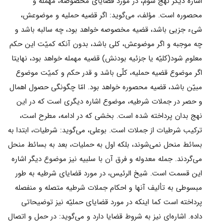
اشاره ديگر نهج سوم، در مورد قضاياى مخصوصه، مهمله و
محصوره است. مؤلف، مى‌گويد: اگر قضيه حمليه و موضوعش،
شىء جزيى باشد، قضيه مخصوصه خواهد بود، چه سالبه باشد و
چه موجبه و اگر موضوعش، كلى باشد، بدون آنكه كميّت اين حكم
معلوم شود(كليّه يا جزئيه بودنش) قضيه مهمله خواهد بود، نهایتا
اگر موضوع قضيه حمليه، كلّى باشد و قدر حكم و كميّت موضوع
مبيّن باشد، قضيه محصوره خواهد بود. امّا چگونگى حصول اهمال
و حصر در جملات شرطيه، موضوع اشاره ديگرى است كه در اين
نهج بدان پرداخته شده است. بخشى كه در ادامه، مطرح است،
تركيب شرطيات از جملات است. بوعلى، مى‌گويد: شرطيات، ابتدا به
بسائط منحل نمى‌شوند، بلكه اول به حمليات، بعد به بسائط منحل
مى‌گردند. جمله معدوله و فرق آن با سلبيه نيز موضوع ديگر اشاره
اين قسمت است. شيخ الرئيس، در مورد قضاياى شرطيه به طور
مبسوطى به تأليف آنها و احكام جملات شرطيه متصله و منفصله
پرداخته است كما اينكه در مورد قضاياى حمليّه نيز توضيحاتى
داده. اشاره‌اى نيز به شروط قضايا دارد و مى‌گويد: در حمل و اتصال