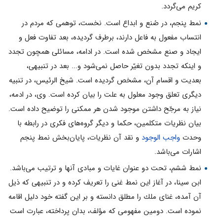
كريم مى‌گردد.
نمط پنجم، در صُنع و ابداع است. نخست، توهمى كه مردم در
انتساب مفعول به فاعل دارند، برطرف گرديده، بعد تفاوت فعل و
ايجاد و صنع مشخص شده است. در ادامه، مسائلى همچون تجدد
و اينكه تجدد بدون تغيّر حاصل نمى‌شود و... بعد در تنبيهى،
بعديت و اقسام آن، مشخص گرديده است. شيخ الرئيس، در تنبيه
ديگرى تعلق وجود معلول به علت را بيان كرده است. وى، در ادمه،
نياز به مرجّح داشتن موجود شدن هر ممكنى را توضيح داده است.
بيان نظريات متكلمين، حكما و ديگر گروه‌هاى فكرى در رابطه با
وحدت
واجب الوجود
و نقد آن نظريات، پایان‌بخش نمط پنجم
اشارات مى‌باشد.
نمط ششم، تحت دو عنوان غايات و مبادى آنها و ترتيب مى‌باشد.
ابن سينا، در آغاز اين نمط غنى را تعريف كرده و در تنبيهى كه ذيل
آن آمده، غناى ملك را مطلق دانسته و بر اين گفته خود دليل اقامه
نموده است. دومين مفهومى كه مؤلف، بدان پرداخته، عبارت است