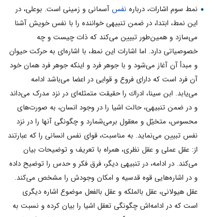
نمط سوم اشارات، درباره
نفس
آسمانى و زمينى است. بوعلى، در
اين نمط، ابتدا، در ضمن تنبيهى خواننده را با نفس خويش آشنا
مى‌سازد و همين‌طور تبيين مى‌كند كه ذات چيست و چه
خصوصياتى دارد. اما اشارات اين نمط، با اشاره‌اى به حركت حيوان
و مبدأ آن آغاز مى‌شود و با جوهر فرد و اينكه جوهر فرد همان خود
آن فرد است كه داراى فروع و قوايى در اعضا مى‌باشد ادامه
مى‌يابد. ابن سينا، ادراك را حقيقت متمثله‌اى در نزد مدرک مى‌داند
و در ضمن تنبيهى، حالت اشيا را در وجود انسان، به صورت‌هاى
محسوس، متخيّل و معقول برمى‌شمارد و چگونگى آنها را در نزد
نفس تبيين مى‌نمايد. به مناسبت، قواى نفس انسانى را كه عبارتند
از: عقل عملى و عقل نظرى، همراه با تعريف و توضيحات بيان
مى‌كند. در ادامه، در تنبيهى ديگر، فرق فكر و حدس را توضيح داده
و در اشاره‌هایى قوه قدسيه و امكان وجودش را مشخص مى‌كند.
عقل هيولانى، عقل بالملكه و عقل بالفعل موضوع اشاره ديگرى
است كه در ادامه‌اش چگونگى تعقل اشيا را بيان كرده و نسبت به