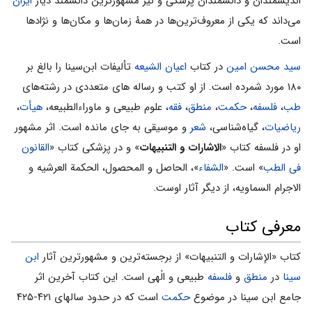
اندیشمندان و دانشمندان پزشکی و نیز مشهورترین دانشمند دیار
ایران
می‌داند که یکی از معروف‌ترین‌ها در همهٔ زمان‌ها و مکان‌ها و نژادها
است.
سید محسن امین
در کتاب
اعیان الشیعه
تألیفات ابن‌سینا را بالغ بر
۱۸۰ مورد شمرده است. از او کتب و رساله های متعددی در رشته‌های
طب
،
فلسفه
،
حکمت
،
منطق
،
فقه
، علوم طبیعی و ماوراءالطبیعه،
هیأت
،
ریاضیات
، گیاه‌شناسی،
شعر
و موسیقی به جای مانده است. اثر مشهور
او در فلسفه کتاب «
الاشارات و التنبیهات
» و در پزشکی کتاب «
القانون
فی الطب
» است. «
الشفاء
»، الحاصل و المحصول، الحکمة العرشیه و
الاجرام السماویه، از دیگر آثار اوست.
معرفی کتاب
کتاب «الإشارات و التنبیهات» از برجسته‌ترین و مشهورترين آثار
ابن
سینا
در
منطق
و
فلسفه
طبیعی و الٰهی است. این کتاب آخرین اثر
جامع ابن‌ سینا در موضوع
حکمت
است که در حدود سالهای ۴۲۱-۴۲۵