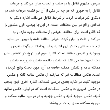
سپس، مفهوم تقابل را در سلب و ايجاب بيان مى‌كند و مراعات
تقابل را به طورى كه هر چه در یکى از آن دو قضيه مراعات شد، در
ديگرى نيز مراعات گردد، از شرايط تقابل مى‌داند. اشاره ديگر، به
تناقض واقع در بين مطلقات است. در اين‌جا بوعلى، قول مشهور را
كه قائل است برای مطلقه، نقيضى از مطلقات وجود دارد، وارد
مى‌كند و علت را بيان كرده، نقيض مطلقه عامّه را تبيين مى‌نمايد.
از جمله مطالبى كه در اين اشاره بدان پرداخته مى‌گردد، نقيض
وجوديه و نقيض مطلقه است. اشاره سوم اين نهج، در تناقض ساير
ذات الجهت‌ها مى‌باشد كه نقيض دائمه، نقيض ضروريه، نقيض
ممكنه عامه و نقيض ممكنه خاصه در آن، مورد بحث واقع گرديده
است. عكس مطلقات نيز كه عبارتند از: عكس سالبه كليّه و عكس
موجبه كليه، در اشاره بعدى بررسى شده‌اند. اشاره آخرى نهج پنجم،
در عكس ضروريات و عكس ممكنات است كه در اولى، عكس سالبه
كليّه، عكس موجبه كليّه و عكس جزئيه و در دومى، سالبه ممكنه و
موجبه ممكنه، محل بحث مى‌باشند.