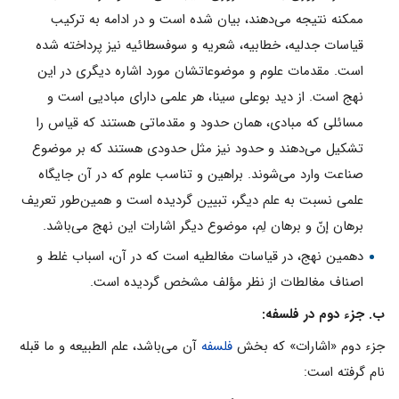
ممكنه نتيجه مى‌دهند، بيان شده است و در ادامه به تركيب
قياسات جدليه، خطابيه، شعريه و سوفسطائيه نيز پرداخته شده
است. مقدمات علوم و موضوعاتشان مورد اشاره ديگرى در اين
نهج است. از ديد بوعلى سينا، هر علمى داراى مباديى است و
مسائلى كه مبادى، همان حدود و مقدماتى هستند كه قياس را
تشكيل مى‌دهند و حدود نيز مثل حدودى هستند كه بر موضوع
صناعت وارد مى‌شوند. براهین و تناسب علوم كه در آن جايگاه
علمى نسبت به علم ديگر، تبيين گرديده است و همين‌طور تعريف
برهان إنّ و برهان لِم، موضوع ديگر اشارات اين نهج مى‌باشد.
دهمين نهج، در قياسات مغالطيه است كه در آن، اسباب غلط و
اصناف مغالطات از نظر مؤلف مشخص گرديده است.
ب. جزء دوم در فلسفه:
جزء دوم «اشارات» كه بخش
فلسفه
آن مى‌باشد، علم الطبيعه و ما قبله
نام گرفته است: