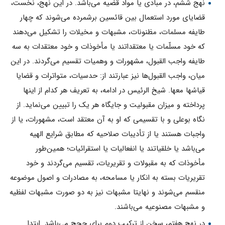
نهج ششم، در مبادى يا مواد قضيه مى‌باشد. در اين نهج، نخست،
قضاياى مورد استعمال بين قائسين برشمرده مى‌شوند كه چهار
طايفه مسلمات، مظنونات، مشبهات و مخيلات را تشكيل مى‌دهند
كه خود مسلّمات يا معتقداتند يا مأخوذات و خود معتقدات به سه
طايفه واجب القبول، مشهورات و وهميات تقسيم مى‌گردند. در اين
ميان، واجب القبول‌ها نيز عبارتند از: حدسيات، متواترات و قضايا
قياسُها معها. شيخ الرئيس در ادامه، به تعريف هر كدام از اينها
پرداخته و ميزان مقبولیت و جايگاه هر یک را تبيين مى‌نمايد. از
نگاه بوعلى و با تقسيمى كه او به آن معتقد است، مشهورات، يا از
واجبات هستند يا از تأديبات صلاحيه كه مطابق شرايع الهيه
مى‌باشد يا خلقياتند يا انفعاليات يا استقرائيات؛ همين‌طور
مأخوذات كه به مقبولات و تقريريات، تقسيم مى‌گردند و خود
تقريريات بسته به انكار يا مسامحه، به مصادرات و اصول موضوعه
منقسم مى‌شوند و نهایتا مشبهات نيز به دو صورت مشبهات لفظيه
و مشبهات مصنوعيه مى‌باشند.
در نهج هفتم، سخن از تركيب دوم برای حجج مى‌باشد. ابتدا