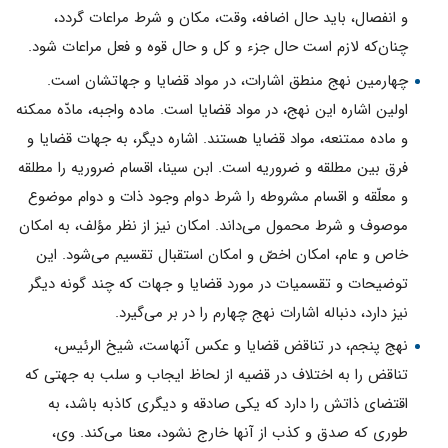
و انفصال، بايد حال اضافه، وقت، مكان و شرط مراعات گردد،
چنان‌كه لازم است حال جزء و كل و حال قوه و فعل مراعات شود.
چهارمين نهج منطق اشارات، در مواد قضايا و جهاتشان است.
اولین اشاره اين نهج، در مواد قضايا است. ماده واجبه، مادّه ممكنه
و ماده ممتنعه، مواد قضايا هستند. اشاره ديگر، به جهات قضايا و
فرق بين مطلقه و ضروريه است. ابن سينا، اقسام ضروريه را مطلقه
و معلّقه و اقسام مشروطه را شرط دوام وجود ذات و دوام موضوع
موصوف و شرط محمول مى‌داند. امكان نيز از نظر مؤلف، به امكان
خاص و عام، امكان اخصّ و امكان استقبال تقسيم مى‌شود. اين
توضيحات و تقسميات در مورد قضايا و جهات كه چند گونه ديگر
نيز دارد، دنباله اشارات نهج چهارم را در بر مى‌گیرد.
نهج پنجم، در تناقض قضايا و عكس آنهاست، شيخ الرئيس،
تناقض را به اختلاف در قضيه از لحاظ ايجاب و سلب به جهتى كه
اقتضاى ذاتش را دارد كه یکى صادقه و ديگرى كاذبه باشد، به
طورى كه صدق و كذب از آنها خارج نشود، معنا مى‌كند. وى،