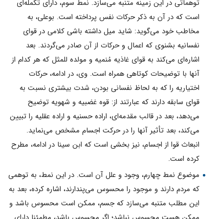
توهماتى در اين زمينه متنّبه مى‌سازد. نمط سوم، داراى تكمله‌اى
است كه در آن به ذكر حركات نفس پرداخته است. بوعلى، به
مخاطب خود مى‌گويد: شايد ميل داشته باشى كلامى در قواى
نفسانيه بشنوى كه اعمال و حركات از آن صادر مى‌گردند. بعد
اشاره‌اى مى‌كند به قواى غاذيه مُنميه و مولده للمثل كه هر كدام از
آنها با توضيحات كوتاهى همراه است. وى، در ادامه، حركات
اختياريه را كه به لحاظ نفسانى بودن، شدت بيشترى نسبت به
قواى سابقه دارند كه عبارتند از: قوه غضبيه و شهويه توضيح
مى‌دهد، بعد در قالب مقدمه‌اى، اراده حسنيه و اراده عقليه را تبيين
مى‌كند، بعد تأثير آنها را در حركت اجسام مشخص مى‌نمايد.
انبعاث قوا از اجسام، نيز بخشى است كه ابن سينا در ادامه، مطرح
كرده است.
موضوع نمط چهارم، وجود و علل آن است. در اين نمط، به توهمى
كه مردم دارند و موجود را محسوس مى‌پندارند، اشاره كرده، بعد به
اين مطلب متنبه مى‌سازد كه جسم، ممكن است محسوس باشد و
ممكن هست محسوس نباشد؛ اگر محسوس باشد، مطمئنا داراى