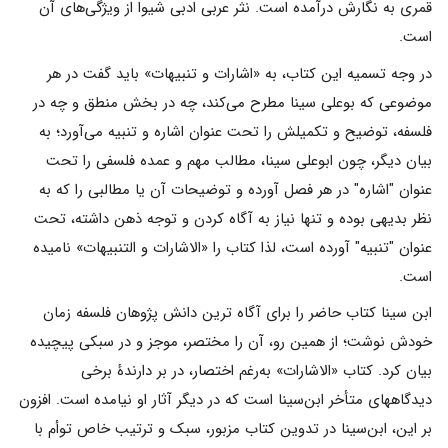
قمری به نگارش درآمده است. نثر عربی ادبی شیوا از ویژگی‌های آن
است.
در وجه تسميه اين كتاب، به «اشارات و تنبيهات» بايد گفت در هر
موضوعى كه بوعلى سینا مطرح مى‌كند، چه در بخش منطق و چه در
فلسفه، توضيح و تكميلش را تحت عنوان اشاره و تنبيه مى‌آورد؛ به
بیان دیگر، چون ابوعلی سینا، مطالب مهم و عمده فلسفی را تحت
عنوان "اشاره" در هر فصل آورده و توضیحات آن یا مطالبی را که به
نظر بدیهی بوده و تنها نیاز به آگاه کردن و توجه ذهن داشته، تحت
عنوان "تنبیه" آورده است، لذا کتاب را «الاشارات و التنبیهات» نامیده
است.
ابن سینا کتاب حاضر را برای آگاه ترین دانش پژوهان فلسفه زمان
خودش نوشت؛ از همین رو، آن را مختصر، موجز و در سبکی پیچیده
بیان کرد. کتاب «الاشارات» به‌رغم اختصار، در بر دارندۀ برخی
دیدگاههای متأخر ابن‌سینا است که در دیگر آثار او نیامده است. افزون
بر این، ابن‌سینا در تدوین کتاب مزبور، سبک و ترتیب خاص توأم با