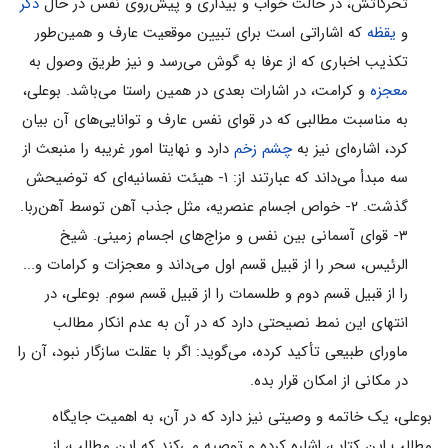
تحركاتش، در حالت خواب و بيدارى و پيش‌روى نفس در حال
ذكر
و
یقظه
كه اشاراتى است برای تبيين موقعيت عارف و همين‌طور
تكذيب اخبارى كه از عرفا به گوش مى‌رسد و نيز طريق وصول به
معجزه
و كرامت، در اشارات بعدى در همين راستا مى‌باشد. بوعلى،
به مناسبت مطالبى كه در قواى نفس عارف و توانايى‌هاى آن بيان
كرد، اشاره‌اى نيز به
چشم زخم
دارد و نهایتا امور غريبه را منبعث از
سه مبدأ مى‌داند كه عبارتند از: ۱- هيئت نفسانيه‌اى كه توضيحش
گذشت. ۲- خواص اجسام عنصريه، مثل جذب آهن توسط آهن‌ربا.
۳- قواى آسمانى بين نفس و مزاج‌هاى اجسام زمينى. شيخ
الرئيس، سحر را از قبيل قسم اول مى‌داند و معجزات و كرامات و...
را از قبيل قسم دوم و طلسمات را از قبيل قسم سوم. بوعلى، در
انتهاى اين نمط نصيحتى دارد كه در آن به عدم انكار مطالب
ماوراى طبيعى تأكيد كرده، مى‌گويد: اگر با عقلت سازگار نبود، آن را
در مكانى از امكان قرار بده.
بوعلى، یک خاتمه و وصيتى نيز دارد كه در آن، به اهميت جايگاه
مطالب اين كتاب، اشاره كرده و توصيه مى‌كند كه اين مطالب، از