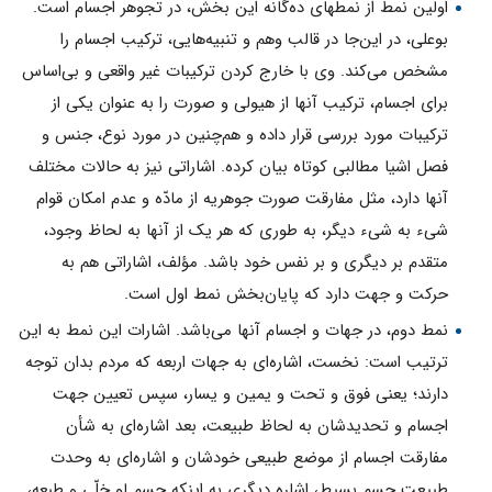
اولین نمط از نمطهاى ده‌گانه اين بخش، در تجوهر اجسام است.
بوعلى، در اين‌جا در قالب وهم و تنبيه‌هایى، تركيب اجسام را
مشخص مى‌كند. وى با خارج كردن تركيبات غير واقعى و بى‌اساس
برای اجسام، تركيب آنها از هيولى و صورت را به عنوان یکى از
تركيبات مورد بررسى قرار داده و هم‌چنين در مورد نوع، جنس و
فصل اشيا مطالبى كوتاه بيان كرده. اشاراتى نيز به حالات مختلف
آنها دارد، مثل مفارقت صورت جوهريه از مادّه و عدم امكان قوام
شىء به شىء ديگر، به طورى كه هر یک از آنها به لحاظ وجود،
متقدم بر ديگرى و بر نفس خود باشد. مؤلف، اشاراتى هم به
حركت و جهت دارد كه پایان‌بخش نمط اول است.
نمط دوم، در جهات و اجسام آنها مى‌باشد. اشارات اين نمط به اين
ترتيب است: نخست، اشاره‌اى به جهات اربعه كه مردم بدان توجه
دارند؛ يعنى فوق و تحت و يمين و يسار، سپس تعيين جهت
اجسام و تحديدشان به لحاظ طبيعت، بعد اشاره‌اى به شأن
مفارقت اجسام از موضع طبيعى خودشان و اشاره‌اى به وحدت
طبيعت جسم بسيط، اشاره ديگرى به اينكه جسم لو خلّى و طبعه،