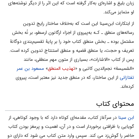
زبان بلیغ و اشاره‌ای به‌کار گرفته است که این اثر را از دیگر نوشته‌های
او متمایز می‌کند.
از ابتکارات ابن‌سینا این است که به‌خلاف ساختار رایج تدوین
رساله‌های منطق ـ کـه به‌پیروی از اجزاء ارگانون ارسطو، بر نُه بخش
مشتمل بوده ـ بخش منطق کتاب خود را بر پایۀ تقسیم‌بندی دوگانۀ
تعریف و حجت، یا منطق قضیه و منطق استنتاج تدوین کرده است.
پس از کتاب «الاشارات»، بسیاری از متون مهم منطقی، مانند
«الشمیسة» نجم‌الدین کاتبی و «
تهذیب المنطق
»
مسعود بن عمر
تفتازانی
از این ساختار، که در منطق جدید نیز معتبر است، پیروی
کرده‌اند.
محتوای کتاب
ابن سينا
در سرآغاز كتاب، مقدمه‌اى كوتاه دارد كه با وجود كوتاهى، از
گويايى با ظرافتى برخوردار است و در آن، اهميت و پرمغز بودن كتاب
حاضر را گوش‌زد می کند. سپس وارد متن كتاب می شود كه داراى دو