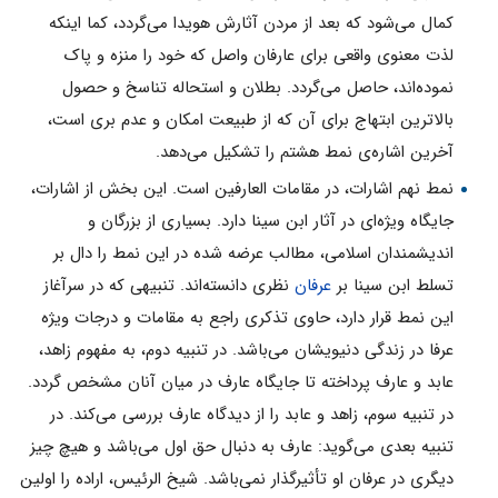
كمال مى‌شود كه بعد از مردن آثارش هويدا مى‌گردد، كما اينكه
لذت معنوى واقعى برای عارفان واصل كه خود را منزه و پاک
نموده‌اند، حاصل مى‌گردد. بطلان و استحاله تناسخ و حصول
بالاترين ابتهاج برای آن كه از طبيعت امكان و عدم برى است،
آخرين اشاره‌ى نمط هشتم را تشكيل مى‌دهد.
نمط نهم اشارات، در مقامات العارفين است. اين بخش از اشارات،
جايگاه ويژه‌اى در آثار ابن سينا دارد. بسيارى از بزرگان و
انديشمندان اسلامى، مطالب عرضه شده در اين نمط را دال بر
تسلط ابن سينا بر
عرفان
نظرى دانسته‌اند. تنبيهى كه در سرآغاز
اين نمط قرار دارد، حاوى تذكرى راجع به مقامات و درجات ويژه
عرفا در زندگى دنيويشان مى‌باشد. در تنبيه دوم، به مفهوم زاهد،
عابد و عارف پرداخته تا جايگاه عارف در ميان آنان مشخص گردد.
در تنبيه سوم، زاهد و عابد را از ديدگاه عارف بررسى مى‌كند. در
تنبيه بعدى مى‌گويد: عارف به دنبال حق اول مى‌باشد و هيچ چيز
ديگرى در عرفان او تأثيرگذار نمى‌باشد. شيخ الرئيس، اراده را اولین