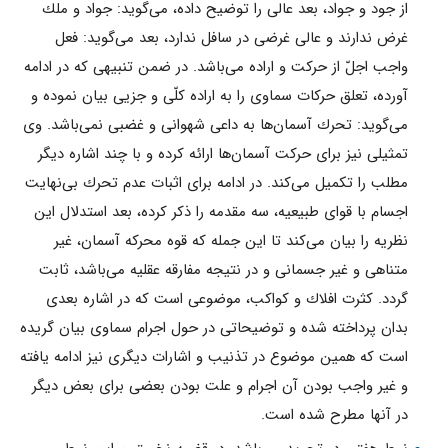
از جود و جواد، بعد عالى را توضيح داده، مى‌گويد: جواد و ملك
غرض ندارند و عالى غرضى در سافل ندارد، بعد مى‌گويد: فعل
واجب اجلّ از حركت و اراده مى‌باشد. در ضمن تنبيهى كه در ادامه
آورده، تعلق حركات سماوى را به اراده كلّى و جزيى بيان نموده و
مى‌گويد: تحرك آسمان‌ها به داعى شهوانى و غضبى نمى‌باشد. وى
تمثيلى نيز برای حركت آسمان‌ها ارائه كرده و با چند اشاره ديگر
مطلب را تكميل مى‌كند. در ادامه برای اثبات عدم تحرك بى‌نهایت
اجسام با قواى طبیعیه، سه مقدمه را ذكر كرده، بعد استدلال اين
نظريه را بيان مى‌كند تا اين جمله كه قوه محركه آسمان، غير
متناهى و غير جسمانى و در نتيجه مفارقه عقليه مى‌باشد، ثابت
گردد. كثرت افلاك و كواكب، موضوعى است كه در اشاره بعدى
بدان پرداخته شده و توضيحاتى در حول اجرام سماوى بيان گريده
است كه همين موضوع در تذنيب و اشارات ديگرى نيز ادامه يافته
و غير واجب بودن آن اجرام و علت بودن بعضى برای بعض ديگر
در آنها مطرح شده است.