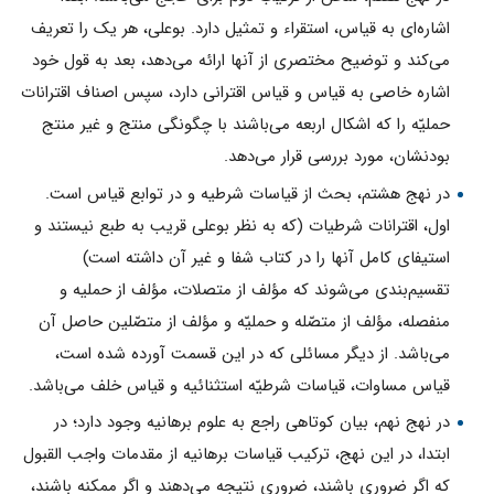
اشاره‌اى به قياس، استقراء و تمثيل دارد. بوعلى، هر یک را تعريف
مى‌كند و توضيح مختصرى از آنها ارائه مى‌دهد، بعد به قول خود
اشاره خاصى به قياس و قياس اقترانى دارد، سپس اصناف اقترانات
حمليّه را كه اشكال اربعه مى‌باشند با چگونگى منتج و غير منتج
بودنشان، مورد بررسى قرار مى‌دهد.
در نهج هشتم، بحث از قياسات شرطيه و در توابع قياس است.
اول، اقترانات شرطيات (كه به نظر بوعلى قريب به طبع نيستند و
استيفاى كامل آنها را در كتاب شفا و غير آن داشته است)
تقسيم‌بندى مى‌شوند كه مؤلف از متصلات، مؤلف از حمليه و
منفصله، مؤلف از متصّله و حمليّه و مؤلف از متصّلين حاصل آن
مى‌باشد. از ديگر مسائلى كه در اين قسمت آورده شده است،
قياس مساوات، قياسات شرطيّه استثنائيه و قياس خلف مى‌باشد.
در نهج نهم، بيان كوتاهى راجع به علوم برهانيه وجود دارد؛ در
ابتدا، در اين نهج، تركيب قياسات برهانيه از مقدمات واجب القبول
كه اگر ضرورى باشند، ضرورى نتيجه مى‌دهند و اگر ممكنه باشند،