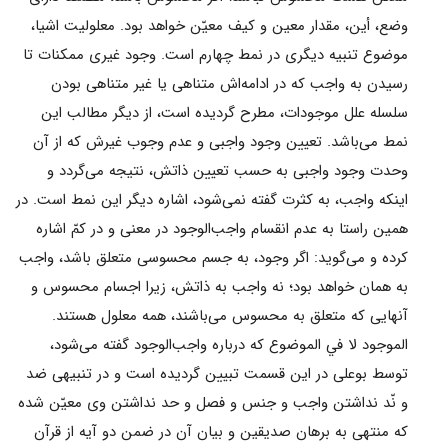
وضع، أين، مقدار معين و كيف معيّن خواهد بود. معلولیت اشيا،
موضوع تنبيه ديگرى در نمط چهارم است. وجود غيرى ممكنات تا
رسيدن به واجب كه در ادامه‌اش متناهى يا غير متناهى بودن
سلسله علل موجودات، مطرح گرديده است، از ديگر مطالب اين
نمط مى‌باشد. تعيين وجود واجبى و عدم وجوب غيرش كه از آن
وحدت وجود واجبى به حسب تعيين ذاتش، نتيجه مى‌گردد و
اينكه واجب، به كثرت گفته نمى‌شود، اشاره ديگر اين نمط است. در
همين راستا به عدم انقسام واجب‌الوجود در معنى و در كمّ اشاره
كرده و مى‌گويد: اگر وجود، به جسم محسوسى متعلق باشد، واجب
به همان خواهد بود؛ نه واجب به ذاتش، زيرا اجسام محسوس و
آنهایى كه متعلق به محسوس مى‌باشند، همه معلول هستند.
الموجود لا في الموضوع كه درباره واجب‌الوجود گفته مى‌شود،
توسط بوعلى در اين قسمت تبيين گرديده است و در تنبيهى ضد
و نّد نداشتن واجب و جنس و فصل و حد نداشتن وى معيّن شده
كه منتهى به برهان صديقين و بيان آن در ضمن دو آيه از قرآن