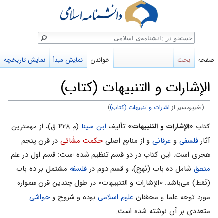
ستجو
صفحه
بحث
خواندن
نمایش مبدأ
نمایش تاریخچه
الإشارات و التنبیهات (کتاب)
(تغییرمسیر از
اشارات و تنبیهات (کتاب)
)
پرش
پرش
کتاب
«الإشارات و التنبیهات»
تألیف
ابن سینا
(م ۴۲۸ ق)، از مهمترین
به
به
آثار
فلسفی
و
عرفانی
و از منابع اصلی
حکمت مشّائی
در قرن پنجم
ناوبری
جستجو
هجری است. این کتاب در دو قسم تنظیم شده است: قسم اول در علم
منطق
شامل ده باب (نَهج)، و قسم دوم در
فلسفه
مشتمل بر ده باب
(نَمَط) می‌باشد. «الإشارات و التنبیهات» در طول چندين قرن همواره
مورد توجه علما و محققان
علوم اسلامى
بوده و شروح و
حواشی
متعددی بر آن نوشته شده است.