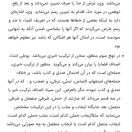
مى‌باشد. وى، غرض از حدّ را صرف تمييز، نمى‌داند و بعد از رفع
توهمى در مورد حدّ، اقدام به تبيين رسم مى‌نمايد. وى، اشاره‌اى
دارد به اينكه بعضى از خطاها هستند كه در تعريف اشياء با حد و
رسم عارض مى‌گردند كه اگر آنها را بشناسى ضمن آنكه به تنهایى
سودمند است، در امثال آنها هر اشكالى كه باشد نيز معلوم خواهد
بود.
در نهج سوم منطق، سخن از تركيب خبرى مى‌باشد. بوعلى ابتدا،
اصناف قضايا را بيان مى‌كند و مى‌گويد: منظور از تركيب خبرى،
جمله‌اى است كه در آن احتمال صدق و كذب باشد، بر خلاف
جمله‌هاى استفهام، التماس، تمنّى، ترجّى، و تعجب و... كه در آنها
صدق و كذب نبوده، مگر بالعرض. ابن سينا، اصناف تركيب خبر را
در سه قسم مى‌داند كه عبارتند از: حملى، شرطى منفصل و شرطى
متصل، بعد جايگاه ايجاب و سلب را در اين تركيبات مشخص
مى‌نمايد كه مثلاًايجاب حملى كدام است، سلب حملى كدام است،
ايجاب متصل كدام است يا ايجاب منفصل به چه صورتى مى‌باشد.