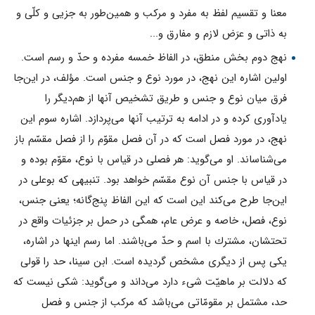
معنا و تقسيم لفظ به مفرد و مركب و همين‌طور به جزيى و كلّى و
به ذاتى و عرَض لازم و مفارق و...
نهج دوم بخش منطق، در الفاظ خمسه مفرده و حدّ و رسم است.
اولین اشاره اين نهج، در مورد نوع و جنس است. مؤلف، در اين‌جا
فرق ميان نوع و جنس و طريق تشخيص آنها از هم‌ديگر را
يادآورى كرده و در ادامه به ترتيب آنها مى‌پردازد. اشاره سوم اين
نهج، در مورد فصل است كه در آن فصل مقوّم را از فصل مقسّم باز
مى‌شناساند. او مى‌گويد: هر فصلى در قياس با نوع، مقوّم بوده و
در قياس با جنس آن نوع مقسّم خواهد بود. تنبيهى كه بوعلى در
اين‌جا طرح مى‌كند اين است كه اين الفاظ پنج‌گانه؛ يعنى جنس،
نوع، فصل، خاصه و عرض عام، همگى در حمل بر جزئيات واقع در
تحتشان، مشترك با اسم و حدّ مى‌باشند. اما رسم اينها در اشاره،
یکى پس از ديگرى مشخص گرديده است. ابن سينا، حد را قولى
كه دلالت بر ماهيّت شىء دارد مى‌داند و مى‌گويد: شكى نيست كه
حد، مشتمل بر مقومّاتى مى‌باشد كه مركب از جنس و فصل