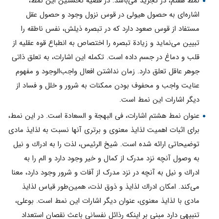
نمط هفتم، در تجريد مى‌باشد. در قضيه نخستين اين نمط،
اشاره‌اى به حصول هيولى در قوس نزول وجود و حصول عقل
مستفاد از قوس صعود دارد كه در تبصره ذيلش، نفس ناطقه را
تبيين مى‌نمايد و زيادة تبصره را اختصاص به انطباع قوه عقليه از
قلب و دماغ در جسم داده است. تكمله اين اشارات، به تعلق ذاتى
جوهر عاقل تعلق دارد. زمان نداشتن افعال واجب‌الوجود و مفهوم
عنايت واجب و محفوف بودن ممكنات به شرور و خلل و فساد از
ديگر اشارات اين نمط است.
عنوان نمط هشتم اشارات، فی البهجة و السعادة است. در اين نمط،
برای اثبات اهميت لذايذ معنوى و برترى آنها نسبت به لذايذ مادى
توضيحاتى ارائه شده است. شيخ الرئيس، لذت را به ادراك و نيل
به وصول آنچه نزد مدرک از كمال و خير وجود دارد و الم را به
ادراك و نيل به آنچه در نزد مدرک از آفات و شرور وجود دارد، معنا
مى‌كند. امكان ادراك لذايذ و ذوق لذت، همين‌طور قياس لذايذ
مادى با لذايذ معنوى، عنوان ديگر اشارات اين نمط است. بوعلى،
تنبيهى دارد مبنى بر اينكه رذائل نفسانى باعث نقصان استعداد