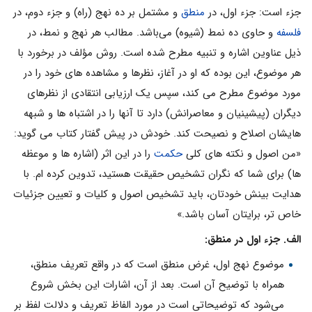
جزء است: جزء اول، در
منطق
و مشتمل بر ده نهج (راه) و جزء دوم، در
فلسفه
و حاوى ده نمط (شیوه) مى‌باشد. مطالب هر نهج و نمط، در
ذيل عناوين اشاره و تنبيه مطرح شده است. روش مؤلف در برخورد با
هر موضوع، این بوده که او در آغاز، نظرها و مشاهده های خود را در
مورد موضوع مطرح می کند، سپس یک ارزیابی انتقادی از نظرهای
دیگران (پیشینیان و معاصرانش) دارد تا آنها را در اشتباه ها و شبهه
هایشان اصلاح و نصیحت کند. خودش در پیش گفتار کتاب می گوید:
«من اصول و نکته های کلی
حکمت
را در این اثر (اشاره ها و موعظه
ها) برای شما که نگران تشخیص حقیقت هستید، تدوین کرده ام. با
هدایت بینش خودتان، باید تشخیص اصول و کلیات و تعیین جزئیات
خاص تر، برایتان آسان باشد.»
الف. جزء اول در منطق:
موضوع نهج اول، غرض منطق است كه در واقع تعريف منطق،
همراه با توضيح آن است. بعد از آن، اشارات اين بخش شروع
مى‌شود كه توضيحاتى است در مورد الفاظ تعريف و دلالت لفظ بر