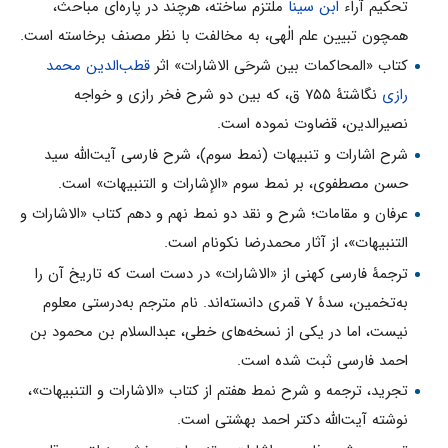
تحکیم آراء
ابن سینا
ملتزم ساخته، هرچند در پاره‌ای مباحث،
همچون تبیین علم الٰهی، به مخالفت با نظر مصنف برخاسته است.
کتاب «المحاکمات بین شرحَی الاشارات» اثر
قطب‌الدین محمد
رازی
نگاشتۀ ۷۵۵ ق، که بین دو شرح فخر رازی و خواجه
نصیرالدین، قضاوت نموده است.
شرح اشارات و تنبیهات (نمط سوم)، شرح فارسی آیت‌الله سید
حسن مصطفوی، بر نمط سوم «الإشارات و التنبيهات» است.
عرفان و مقامات؛ شرح و نقد دو نمط نهم و دهم کتاب «الاشارات و
التنبيهات»، از آثار محمدرضا نكونام است.
ترجمۀ فارسی کهنی از «الاشارات» در دست است که تاریخ آن را
به‌تخمین، سدۀ ۷ قمری دانسته‌اند. نام مترجم به‌درستی معلوم
نیست، اما در یکی از نسخه‌های خطی، عبدالسلام بن محمود بن
احمد فارسی ثبت شده است.
تجريد، ترجمه و شرح نمط هفتم از کتاب «الاشارات و التنبيهات»،
نوشته آیت‌الله دكتر احمد بهشتى است.