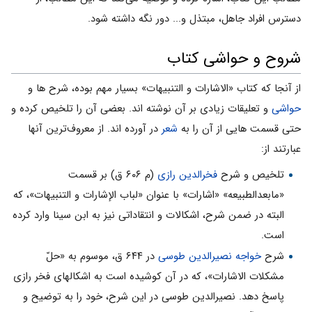
دسترس افراد جاهل، مبتذل و... دور نگه داشته شود.
شروح و حواشی کتاب
از آنجا که کتاب «الاشارات و التنبیهات» بسیار مهم بوده، شرح ها و
حواشی
و تعلیقات زیادی بر آن نوشته اند. بعضی آن را تلخیص کرده و
حتی قسمت هایی از آن را به
شعر
در آورده اند. از معروف‌ترین آنها
عبارتند از:
تلخیص و شرح
فخرالدین رازی
(م ۶۰۶ ق) بر قسمت
«مابعدالطبیعه» «اشارات» با عنوان «لباب الإشارات و التنبيهات»، که
البته در ضمن شرح، اشکالات و انتقاداتی نیز به ابن سینا وارد کرده
است.
شرح
خواجه نصیرالدین طوسی
در ۶۴۴ ق، موسوم به «حلّ
مشکلات الاشارات»، که در آن کوشیده است به اشکالهای فخر رازی
پاسخ دهد. نصیرالدین طوسی در این شرح، خود را به توضیح و