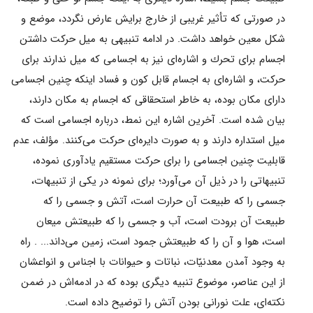
در صورتى كه تأثير غريبى از خارج برایش عارض نگردد، موضع و
شكل معين خواهد داشت. در ادامه تنبيهى به ميل حركت داشتن
اجسام برای تحرك و اشاره‌اى نيز به اجسامى كه ميل ندارند برای
حركت، و اشاره‌اى به اجسام قابل كون و فساد اينكه چنين اجسامى
داراى مكان بوده، به خاطر استحقاقى كه اجسام به مكان دارند،
بيان شده است. آخرين اشاره اين نمط، درباره اجسامى است كه
ميل استداره دارند و به صورت دايره‌اى حركت مى‌كنند. مؤلف، عدم
قابليت چنين اجسامى را برای حركت مستقيم يادآورى نموده،
تنبيهاتى را در ذيل آن مى‌آورد؛ برای نمونه در یکى از تنبيهات،
جسمى را كه طبيعت آن حرارت است، آتش و جسمى را كه
طبيعت آن برودت است، آب و جسمى را كه طبيعتش ميعان
است، هوا و آن را كه طبيعتش جمود است، زمين مى‌داند... . راه
به وجود آمدن معدنيّات، نباتات و حيوانات با اجناس و انواعشان
از اين عناصر، موضوع تنبيه ديگرى بوده كه در ادمه‌اش در ضمن
نكته‌اى، علت نورانى بودن آتش را توضيح داده است.