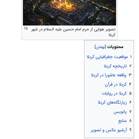
تصویر هوایی از حرم امام حسین علیه السلام در شهر
کربلا
محتویات
۱
موقعیت جغرافیایی کربلا
۲
تاریخچه کربلا
۳
واقعه عاشورا در کربلا
۴
کربلا در قرآن
۵
کربلا در روایات
۶
زیارتگاه‌هاى کربلا
۷
پانویس
۸
منابع
۹
آرشیو عکس و تصویر