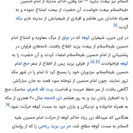
السلام نیز بیعت بگیرد.
اما وقتی حاکم مدینه از امام حسین
علیه‌السلام بیعت خواست، آن حضرت از بیعت امتناع نموده و به
همراه خاندان بنی هاشم و افرادی از شیعیانش از مدینه عازم
مکه
[۶]
گردید.
در این حین، شیعیان
کوفه
که در
عراق
از مرگ معاویه و امتناع امام
حسین علیه‌السلام از بیعت یزید اطلاع یافتند، نامه‌های فراوان در
پشتیبانی از امام حسین علیه‌السلام امضاء کردند و آن حضرت را به
[۸]
[۷]
کوفه
فراخواندند.
از طرفی یزید پس از اطلاع از سفر
حج
امام
حسین علیه‌السلام، مزدوران خود را بسیج کرد تا امام را در شهر مکه
ترور نمایند. چون امام حسین از توطئه سوء قصد به جان مبارکش
آگاهی یافت، از سر حفظ حرمت و قداست
بیت الله الحرام
، مناسک حج
را به اضطرار پایان برد و به روز هشتم
ذی الحجه
سال ۶۰ هجری از مکه
[۹]
به همراه خانواده و نزدیکان و یاران خود به سمت کوفه حرکت نمود.
هنگامی که عبیدالله بن زیاد حاکم کوفه از حرکت امام حسین علیه
السلام به سمت کوفه مطلع شد،
حر بن یزید ریاحی
را که از رؤسای