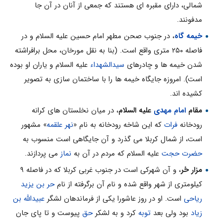
شمالى، داراى مقبره اى هستند که جمعى از آنان در آن جا
مدفونند.
خیمه گاه
، در جنوب صحن مطهر امام حسین علیه السلام و در
فاصله ۲۵۰ مترى واقع است. (بنا به نقل مورخان، محل برافراشته
شدن خیمه ها و چادرهاى
سیدالشهداء
علیه السلام و یاران او بوده
است). امروزه جایگاه خیمه ها را با ساختمان سازى به تصویر
کشیده اند.
مقام
امام مهدی
علیه السلام
، در میان نخلستان هاى کرانه
رودخانه
فرات
که این شاخه رودخانه به نام «
نهر علقمه
» مشهور
است، از شمال کربلا مى گذرد و آن جایگاهى است منسوب به
حضرت حجت
علیه السلام که مردم در آن به
نماز
مى پردازند.
مزار حُر
، و آن شهرکى است در جنوب غربى کربلا که در فاصله ۹
کیلومترى از شهر واقع شده و نام آن برگرفته از نام
حر بن یزید
ریاحى
است. او در روز عاشورا یکى از فرماندهان لشگر
عبیدالله بن
زیاد
بود ولى بعد
توبه
کرد و به لشکر
حق
پیوست و تا پاى جان