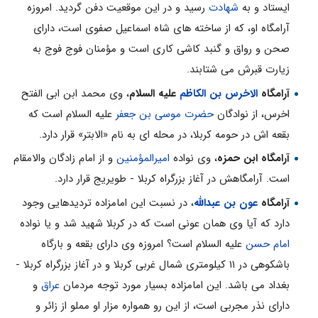
ایستاد و به
شهادت
رسید و در این موقعیت دفن گردید. امروزه
آرامگاه او، که از ساخته هاى شاه اسماعیل صفوى است، داراى
صحن و رواق و گنبد کاشى کارى است و مؤمنان فوج فوج به
زیارت قبرش مى شتابند.
آرامگاه
الاخرس بن الکاظم
علیه السلام
، وى محمد ابن ابى الفتح
اخرس، از نوادگان
حضرت موسى بن جعفر
علیه السلام است که
بقعه اش در حومه کربلا، در محله اى به نام «الابتر» قرار دارد.
آرامگاه ابن حمزه
، وى نواده
امیرالمؤمنین
و از امام زادگان والامقام
است. آرامگاهش در آغاز بزرگراه کربلا - طویریج قرار دارد.
آرامگاه
عون بن عبدالله
، در نسبت این امامزاده تردیدهایى وجود
دارد که آیا وى همان عونى است که در کربلا شهید شد و یا نواده
امام حسن
علیه السلام است؟ امروزه وى داراى بقعه و بارگاه
باشکوهى در ۱۱ کیلومترى شمال غربى کربلا و در آغاز بزرگراه کربلا -
بغداد مى باشد. این امامزاده بسیار مورد توجه مردمان
عراق
و
داراى نذر مجربى است، از این رو همواره مزار او مملو از زائر و