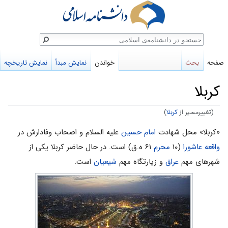
ستجو
صفحه
بحث
خواندن
نمایش مبدأ
نمایش تاریخچه
کربلا
(تغییرمسیر از
كربلا
)
پرش
پرش
«کربلا» محل شهادت
امام حسین
علیه السلام و اصحاب وفادارش در
به
به
واقعه عاشورا
(۱۰
محرم
۶۱ ه.ق) است. در حال حاضر کربلا یکی از
ناوبری
جستجو
شهرهای مهم
عراق
و زیارتگاه مهم
شیعیان
است.