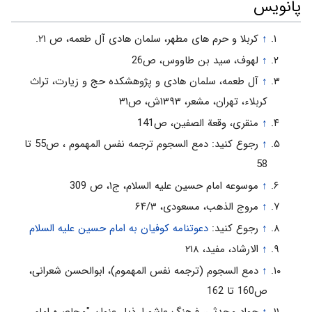
پانویس
↑
کربلا و حرم های مطهر، سلمان هادی آل طعمه، ص ۲۱.
↑
لهوف، سید بن طاووس، ص26
↑
آل طعمه، سلمان هادی و پژوهشكده حج و زيارت، تراث
کربلاء، تهران، مشعر، ۱۳۹۳ش، ص۳۱
↑
منقری، وقعة الصفین، ص141
↑
رجوع کنید: دمع السجوم ترجمه نفس المهموم ، ص55 تا
58
↑
موسوعه امام حسین علیه السلام، ج۱، ص 309
↑
مروج الذهب، مسعودی، ۶۴/۳
↑
رجوع کنید:
دعوتنامه کوفیان به امام حسین علیه السلام
↑
الارشاد، مفید، ۲۱۸
↑
دمع السجوم (ترجمه نفس المهموم)، ابوالحسن شعرانی،
ص160 تا 162