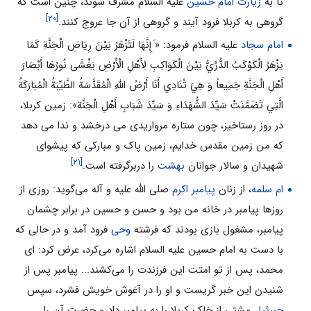
تا به
زیارت امام حسین
علیه السلام مشرف شوند، چنین است که
[۲۰]
گروهى به کربلا فرود آیند و گروهى از آن جا عروج کنند.
امام سجاد
علیه السلام فرمود: «َ إِنَّهَا لَتَزْهَرُ بَيْنَ رِيَاضِ الْجَنَّةِ كَمَا
يَزْهَرُ الْكَوْكَبُ الدُّرِّيُّ بَيْنَ الْكَوَاكِبِ لِأَهْلِ الْأَرْضِ يَغْشَى نُورُهَا أَبْصَارَ
أَهْلِ الْجَنَّةِ جَمِيعاً وَ هِيَ تُنَادِي أَنَا أَرْضُ اللَّهِ الْمُقَدَّسَةُ الطَّيِّبَةُ الْمُبَارَكَةُ
الَّتِي تَضَمَّنَتْ سَيِّدَ الشُّهَدَاءِ وَ سَيِّدَ شَبَابِ أَهْلِ الْجَنَّة»: زمین کربلا،
در روز رستاخیز، چون ستاره مرواریدى مى درخشد و ندا مى دهد
که من زمین مقدس خدایم، زمین پاک و مبارکى که پیشواى
[۲۱]
شهیدان و سالار جوانان
بهشت
را دربرگرفته است.
ام سلمه
، از زنان
پیامبر اکرم
صلی الله علیه و آله می‌گوید: روزی از
روزها پیامبر در خانه من بود و حسن و حسین در برابر چشمان
پیامبر، مشغول بازی بودند که فرشته
وحی
فرود آمد و در حالی که
با دست به امام حسین علیه السلام اشاره می‌کرد، عرض کرد: ای
محمد، پس از تو امتت این فرزندت را می‌کشند... پیامبر پس از
شنیدن این خبر گریست و او را در آغوش خویش فشرد، سپس
جبرئیل
مشتی از خاک کربلا را به پیامبر داد و حضرت آن را