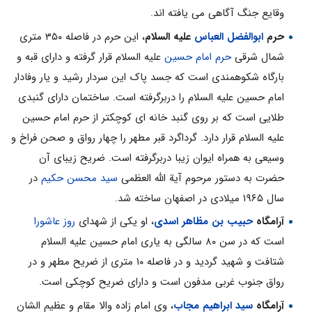
وقایع جنگ آگاهى مى یافته اند.
حرم
ابوالفضل العباس
علیه السلام
، این حرم در فاصله ۳۵۰ مترى
شمال شرقى
حرم امام حسین
علیه السلام قرار گرفته و داراى قبه و
بارگاه شکوهمندى است که جسد پاک این سردار رشید و یار وفادار
امام حسین علیه السلام را دربرگرفته است. ساختمان داراى گنبدى
طلایى است که بر روى گنبد خانه اى کوچکتر از حرم امام حسین
علیه السلام قرار دارد. گرداگرد قبر مطهر را چهار رواق و صحن فراخ و
وسیعى به همراه ایوان زیبا دربرگرفته است. ضریح زیباى آن
حضرت به دستور مرحوم آیة الله العظمى
سید محسن حکیم
در
سال ۱۹۶۵ میلادى در اصفهان ساخته شد.
آرامگاه
حبیب بن مظاهر اسدى
، او یکى از شهداى
روز عاشورا
است که در سن ۸۰ سالگى به یارى امام حسین علیه السلام
شتافت و شهید گردید و در فاصله ۱۰ مترى از ضریح مطهر و در
رواق جنوب غربى مدفون است و داراى ضریح کوچکى است.
آرامگاه
سید ابراهیم مجاب
، وى امام زاده والا مقام و عظیم الشان