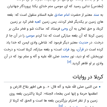
(مقدس) ندایی رسید که ای موسی منم خدای یکتا پروردگار جهانیان.
به
سند
معتبر از حضرت
امام صادق
علیه السلام منقول است که: بقعه
هاى زمین بر یکدیگر فخر کردند، پس زمین
کعبه
فخر کرد بر زمین
کربلا، و حق تعالى به آن
وحى
فرستاد که: ساکت شو و فخر مکن بر
زمین کربلا که آن بقعه مبارکى است که ندا کردم
موسی
را در آن جا از
درخت. در
حدیث
معتبر دیگر فرمود که: شاطى وادى ایمن که خدا یاد
کرده است در
قرآن
، رود
فرات
است؛ و بقعه مبارکه، کربلا است؛ و درخت
نوربخش که او دید، نور
محمد
صلى الله علیه و آله و سلم بود که در آن
[۱۶]
وادى بر او ظاهر گردید.
کربلا در روایات
عن النبى صلی الله علیه و آله قال: «...و هى اطهر بقاع الارض و
اعظمها حرمة و إنها لمن بطحاء الجنة»: کربلا پاکترین بقعه روى
زمین و از نظر احترام بزرگترین بقعه ها است و الحق که کربلا از
[۱۷]