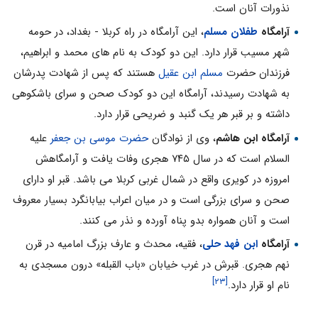
نذورات آنان است.
آرامگاه
طفلان مسلم
، این آرامگاه در راه کربلا - بغداد، در حومه
شهر مسیب قرار دارد. این دو کودک به نام هاى محمد و ابراهیم،
فرزندان حضرت
مسلم ابن عقیل
هستند که پس از شهادت پدرشان
به شهادت رسیدند، آرامگاه این دو کودک صحن و سراى باشکوهى
داشته و بر قبر هر یک گنبد و ضریحى قرار دارد.
آرامگاه ابن هاشم
، وى از نوادگان
حضرت موسى بن جعفر
علیه
السلام است که در سال ۷۴۵ هجری وفات یافت و آرامگاهش
امروزه در کویرى واقع در شمال غربى کربلا مى باشد. قبر او داراى
صحن و سراى بزرگى است و در میان اعراب بیابانگرد بسیار معروف
است و آنان همواره بدو پناه آورده و نذر مى کنند.
آرامگاه
ابن فهد حلى
، فقیه، محدث و عارف بزرگ امامیه در قرن
نهم هجرى. قبرش در غرب خیابان «باب القبله» درون مسجدى به
[۲۳]
نام او قرار دارد.