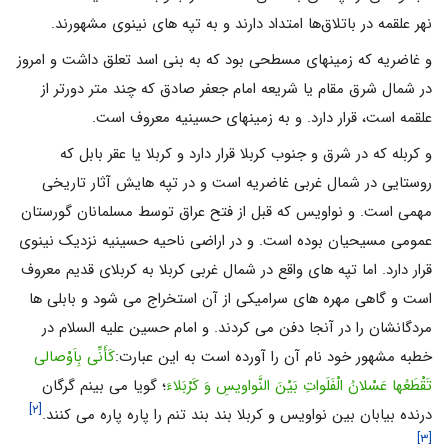
نهر علقمه در باتلاق‌ها امتداد دارند و به تپه های نینوی مشهورند.
و غاضریه که زمینهای مسطحی بود که به بنی اسد تعلق داشت و امروز
در شمال شرق مقام یا شریعه امام جعفر صادق که چند متر دورتر از
علقمه است، قرار دارد. و به زمینهای حسینیه معروف است.
و کربله که در شرق و جنوب کربلا قرار دارد و کربلا یا عقر بابل که
روستایی در شمال غربی غاضریه است و در تپه هایش آثار تاریخی
مهمی است. و نواویس که قبل از فتح عراق توسط مسلمانان گورستان
عمومی مسیحیان بوده است. و در اراضی ناحیه حسینیه نزدیک نینوی
قرار دارد. اما تپه های واقع در شمال غربی کربلا به کربلای قدیم معروف
است و گاهی مهره های سرامیکی از آن استخراج می شود و بابلی ها
مردگانشان را در آنجا دفن می کردند. و امام حسین علیه السلام در
خطبه مشهور خود نام آن را آورده است به این عبارت:
کَأَنِّی بِاَوْصالی
تَقْطَعُها عَسْلانُ الْفَلَواتِ بَیْنَ النَّواویسِ وَ کَرْبَلاءَ
؛ گویا مى بینم گرگان
[۲]
درنده بیابان بین نواویس و کربلا بند بند تنم را پاره پاره مى کنند.
[۳]