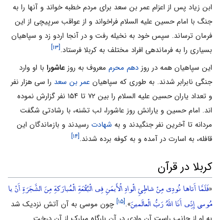
ابن زیاد پس از اعزام عمر بن سعد برای مردم خطبه خواند و آنها را به
جنگ با امام حسین علیه السلام فراخواند و از عواقب سرپیچی از این
فرمان ترساند. سپس خود به نخیله رفت و در آنجا اردو زد و سپاهیان
[۱۳]
بسیاری را به فرماندهی افراد مختلف به کربلا فرستاد.
این سپاهیان همه در روز
دهم محرم
معروف به روز
عاشورا
با او وارد
جنگی نابرابر شدند. به طوری که سپاهیان
عمر بن سعد
را سی هزار نفر
و تعداد یاران حسین علیه السلام را بین ۷۲ تا ۱۵۴ نفر گزارش نموده
اند. امام حسین و یارانش روز عاشورا، لب تشنه، با رشادتى شگفت
مردانه تا آخرین نفر جنگیدند و به
شهادت
رسیدند و بازماندگان این
[۱۴]
قافله، به اسارت در آمده و به کوفه برده شدند.
کربلا در قرآن
فَلَمَّا أَتاها نُودِی مِنْ شاطِئِ الْوادِ الْأَیمَنِ فِی الْبُقْعَةِ الْمُبارَکةِ مِنَ الشَّجَرَةِ أَنْ یا
«
مُوسى إِنِّی أَنَا اللَّهُ رَبُّ الْعالَمینَ
[۱۵]
».
چون موسی به آن آتش نزدیک شد
به او از جانب راست آن وادی در آن بارگاه مبارک از آن درخت