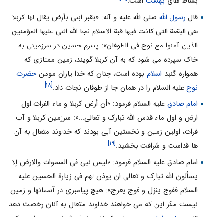
بساط هاى
بهشت
است.
قال
رسول الله
صلى الله علیه و آله: «یقبر ابنى بأرض یقال لها کربلا
هى البقعة التى کانت فیها قبة الاسلام نجا الله التى علیها المؤمنین
الذین آمنوا مع نوح فى الطوفان»: پسرم حسین در سرزمینى به
خاک سپرده مى شود که به آن کربلا گویند، زمین ممتازى که
همواره گنبد
اسلام
بوده است، چنان که خدا یاران مومن
حضرت
[۱۸]
نوح
علیه السلام را در همان جا از طوفان نجات داد.
امام صادق
علیه السلام فرمود: «أن أرض کربلا و ماء الفرات اول
ارض و اول ماء قدس الله تبارک و تعالى...»: سرزمین کربلا و آب
فرات، اولین زمین و نخستین آبى بودند که خداوند متعال به آن
[۱۹]
ها قداست و شرافت بخشید.
امام صادق علیه السلام فرمود: «لیس نبى فى السموات والارض إلا
یسألون الله تبارک و تعالى ان یوذن لهم فى زیارة الحسین علیه
السلام ففوج ینزل و فوج یعرج»: هیچ پیامبرى در آسمانها و زمین
نیست مگر این که مى خواهند خداوند متعال به آنان رخصت دهد