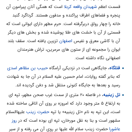
قسمت اعظم
شهیدان واقعه کربلا
است که همگى آنان پیرامون آن
پنجره و فضاهاى اطراف پراکنده و مدفون هستند. گرداگرد گنبد
خانه را چهار رواق دربرگرفته است. حرم مطهر داراى ایوانى است که
قسمتى از آن با خشت هاى طلا پوشیده شده و بخش هاى دیگر
آن با کاشى معرق و نفیس
اصفهان
تزیین یافته است. سقف بلند
ایوان را مجموعه اى از ستون هاى مرمرین، تراش هنرمندان
اصفهانى نگاه داشته است.
قتلگاه
، جایگاهى است در نزدیکى آرامگاه
حبیب بن مظاهر اسدى
که بنابر گفته روایات، امام حسین علیه السلام در آن جا به شهادت
رسید و بعدها به جایگاه کنونى منتقل شد و دفن گردیده اند.
تل زینبیه
، در فاصله ۲۰ مترى از سمت غرب صحن مطهر، تپه اى
به ارتفاع ۵ متر وجود دارد که امروزه بر روى آن اتاقى ساخته شده
است، این تپه به نام «تل زینبیه» یا تپه
حضرت زینب
علیهاالسلام
مشهور است و بنا به نقل مورخان، تپه اى بوده است که در
روز
عاشورا
حضرت زینب سلام الله علیها بر روى آن مى رفته و از سیر