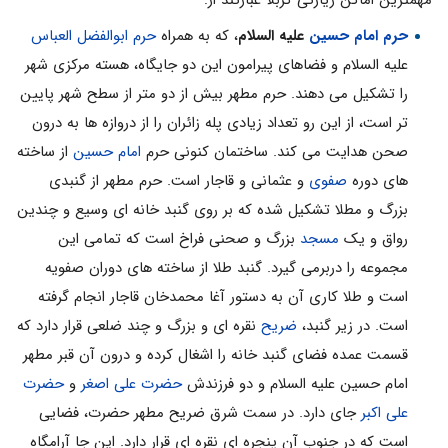
حرم امام حسین
علیه السلام
، که به همراه
حرم ابوالفضل العباس
علیه السلام و فضاهاى پیرامون این دو جایگاه، هسته مرکزى شهر
را تشکیل مى دهند. حرم مطهر بیش از دو متر از سطح شهر پایین
تر است، از این رو تعداد زیادى پله زائران را از دروازه ها به درون
صحن هدایت مى کند. ساختمان کنونى حرم
امام حسین
از ساخته
هاى دوره
صفوى
و عثمانى و قاجار است. حرم مطهر از گنبدى
بزرگ و مطلا تشکیل شده که بر روى گنبد خانه اى وسیع و چندین
رواق و یک
مسجد
بزرگ و صحنى فراخ است که تمامى این
مجموعه را دربرمى گیرد. گنبد طلا از ساخته هاى دوران صفویه
است و طلا کارى آن به دستور آغا محمدخان قاجار انجام گرفته
است. در زیر گنبد،
ضریح
نقره اى و بزرگ و چند ضلعى قرار دارد که
قسمت عمده فضاى گنبد خانه را اشغال کرده و درون آن قبر مطهر
امام حسین علیه السلام و دو فرزندش
حضرت على اصغر
و
حضرت
على اکبر
جاى دارد. در سمت شرق ضریح مطهر حضرت، فضایى
است که در جنوب آن پنجره اى نقره اى قرار دارد. این جا آرامگاه