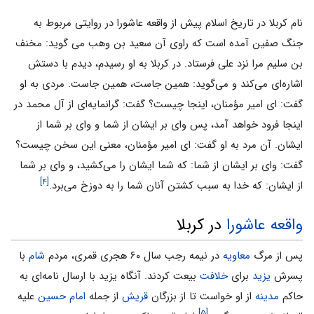
نام کربلا در تاریخ اسلام پیش از واقعه عاشورا در روایتی مربوط به
جنگ صفین آمده است که راوی آن سعيد بن وهب می گوید: مخنف
بن سليم مرا نزد على فرستاد. در كربلا به او رسيدم، ديدم با دستش
اشاره‌‏اى مى‏‌كند و مى‏‌گويد: همين جاست، همين جاست. مردى به او
گفت: اى امير مؤمنان، اينجا چيست؟ گفت: گرانمايه‌‏اى از آل محمد در
اينجا فرود خواهد آمد، پس واى بر ايشان از شما و واى بر شما از
ايشان. آن مرد به او گفت: اى امير مؤمنان، معنى اين سخن چيست؟
گفت: واى بر ايشان از شما: كه شما ايشان را مى‌‏كشيد، و واى بر شما
[۴]
از ايشان: كه خدا به سبب كشتن آنان شما را به دوزخ مى‌‏برد.
واقعه عاشورا
در کربلا
پس از مرگ
معاویه
در نیمه رجب سال ۶۰ هجری قمری، مردم
شام
با
پسرش
یزید
برای
خلافت
بیعت کردند. آنگاه یزید با ارسال نامه‌ای به
حاکم
مدینه
از او خواست تا از بزرگان
قریش
از جمله
امام حسین
علیه
[۵]