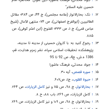
↑
جواد محدثى، فرهنگ عاشورا، ذیل عنوان "محاصره امام
حسین علیه السلام"
↑
نک: بحارالانوار (علامه مجلسی)، ج ۴۴، ص ۳۸۴؛ مقاتل
الطالبیین (ابوالفرج اصفهانی)، ص ۷۴؛ منتهی الآمال (شیخ
عباس قمی)، ج ۱، ص ۳۳۳؛ الفتوح (ابن اعثم کوفی)، ص
۸۸۵.
↑
رجوع کنید به: با کاروان حسینی از مدینه تا مدینه،
پژوهشکده تحقیقات اسلامی سپاه، نشر زمزم هدايت، قم،
1386 ه.ش، ج4، ص 92 تا 95
↑
جواد محدثى، فرهنگ عاشورا
↑
سوره قصص
، آیه ۳۰.
↑
حیوة القلوب
، ج۱، ص۶۰۷.
↑
بحارالانوار
، ج ۹۸، ص ۱۱۵ و نیز
کامل الزیارات
، ص ۲۶۴.
↑
کامل الزیارات، ص ۲۶۹، باب ۸۸، ح ۸.
↑
بحارالانوار، ج ۹۸، ص ۱۰۹ و نیز کامل الزیارات، ص ۲۶۹.