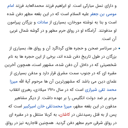
و داراى نسل مبارکى است. او ابراهیم فرزند محمدالعابد فرزند
امام
موسى بن جعفر
علیه السلام است که در این بقعه مطهر دفن شده
است و بنا به نوشته مورخان، بسیارى از
سادات
و بزرگان پیرامون
او مدفونند. آرامگاه او در رواق حرم مطهر و در گوشه شمال غربى
آن است.
در سرتاسر صحن و حجره هاى گرداگرد آن و رواق ها، بسیارى از
بزرگان در طول تاریخ دفن شده اند، برخى از این حجره ها به نام
شخصیتى که در داخل آن دفن شده، مشهور است، همچون آخرین
مقبره اى که در جنوب سمت مشرق قرار دارد و مدفن بسیارى از
علماى دین مى باشد که مشهورترین آن ها مرحوم آیة الله
میرزا
محمد تقى شیرازى
است که در سال ۱۹۲۰ میلادى، رهبرى انقلاب
مردم بر ضد دولت انگلیس را بر عهده داشت. از دیگر مشاهیر
مدفون در این بقعه مطهر،
میرزا محمدتقى خان امیرکبیر
است که
پس از به قتل رسیدنش در
کاشان
، به کربلا منتقل و در مقبره اى
در رواق شرقى حرم مطهر دفن گردید. همچنین قاجاریه نیز در رواق