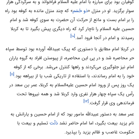
کوفیان بود برای مبارزه با امام علیه السلام فراخواند و به سرکردگی هزار
سوار برگزید. او در منزل «
ذو حُسَم
» که چند منزل مانده به کوفه بود راه
را بر امام بست و مانع از حرکت آن حضرت به سوی کوفه شد و امام
حسین علیه السلام را ناچار کرد که راه دیگری پیش بگیرد تا به کربلا
[۱۰]
رسیدند و امام در آنجا فرود آمد.
در کربلا امام مطابق با دستوری که پیک عبیدالله آورده بود توسط سپاه
حر محاصره شد و در پى اين محاصره، از پيوستن افراد به گروه ياران
امام نيز جلوگيرى مى‌كردند و راهها كنترل مى‌شد. برخى كه از كوفه
[۱۱]
خود را به امام رساندند، با استفاده از تاريكى شب يا از بيراهه بود.
یک روز پس از ورود امام حسین علیه‌السلام به کربلا، عمر بن سعد در
رأس یک سپاه چهار هزار نفری وارد کربلا شد و همه نیروها تحت
[۱۲]
فرماندهی وی قرار گرفت.
عمر سعد به دستور عبیدالله مامور بود که از امام حسین و یارانش به
نام یزید بیعت بگیرد، اما امام حاضر نشد
ذلّت
تسلیم و بیعت با
حکومت غاصب و ظالم یزید را بپذیرد.