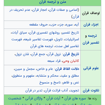
متن و ترجمه قرآن
(
اسامی و صفات قرآن
،
اعجاز قرآن
،
عدم تحریف در
اوصاف قرآن
قرآن
)
اجزاء قرآن
آیه
،
سوره
،
جزء
،
حزب
،
حروف مقطعه
تاریخ تفسیر
،
روشهای تفسیری قرآن
،
سیاق آیات
،
ترجمه
و
اسرائیلیات
،
تاویل
،
فهرست تفاسیر شیعه
،
فهرست
تفسیر قرآن
تفاسیر اهل سنت
،
ترجمه های قرآن
تاریخ قرآن
:
نزول قرآن
،
جمع قرآن
،
شان نزول
،
کاتبان وحی
،
قراء سبعه
علوم قرآنی
دلالت الفاظ قرآن
:
عام و خاص
،
مجمل و مبین
،
مطلق و مقید
،
محکم و متشابه
،
مفهوم و منطوق
،
نص و ظاهر
،
ناسخ و منسوخ
تلاوت قرآن
تجوید
،
آداب قرائت قرآن
،
تدبر در قرآن
رده ها:
سوره های قرآن
*
آیات قرآن
*
واژگان قرآنی
*
شخصیت