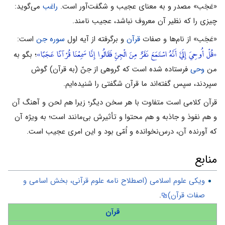
«عَجَب» مصدر و به معنای عجیب و شگفت‌آور است.
راغب
می‌گوید:
چیزی را که نظیر آن معروف نباشد، عجیب نامند.
«عَجَب» از نام‌ها و صفات
قرآن
و برگرفته از آیه اول
سوره جن
است:
«قُلْ أُوحِيَ إِلَيَّ أَنَّهُ اسْتَمَعَ نَفَرٌ مِنَ الْجِنِّ فَقَالُوا إِنَّا سَمِعْنَا قُرْآنًا عَجَبًا»
؛ بگو به
من
وحی
فرستاده شده است که گروهی از جنّ (به قرآن) گوش
سپردند، سپس گفته‌اند ما قرآن شگفتی را شنیده‌ایم.
قرآن کلامی است متفاوت با هر سخن دیگر؛ زیرا هم لحن و آهنگ آن
و هم نفوذ و جاذبه و هم محتوا و تأثیرش بی‌مانند است؛ به‌ ویژه آن
که آورنده آن، درس‌نخوانده و اُمّی بود و این امری عجیب است.
منابع
ویکی علوم اسلامی (اصطلاح نامه علوم قرآنی، بخش اسامی و
صفات قرآن)
.
قرآن