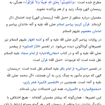
«وَاعْتَصِمُواْ بِحَبْلِ اللّهِ جَمِيعًا وَلاَ تَفَرَّقُواْ»
مطرح شده است:
؛ همگی به
ریسمان الهی چنگ زنید و از هم پراکنده نشوید.
مفسران درباره منظور از «حبل الله» (ریسمان الهی) چند احتمال ذکر
کرده‌اند:
قرآن کریم
؛
پیامبر اسلام
صلی الله علیه و آله؛ خاندان پیامبر و
امامان معصوم
علیهم السلام.
در روایات پیامبر اکرم صلی الله علیه و آله و
ائمه اطهار
علیهم السلام نیز
تعبیرهای گوناگونی دیده می‌شود. در تفسیر «
الدّرّ المنثور
» از پیغمبر
صلی الله علیه و آله و در کتاب «
معانی‌الاخبار
» از
امام سجاد
علیه السلام
نقل شده است که فرمودند: «حبل الله»
قرآن
است.
در تفسیر «
عیاشی
» از
امام باقر
علیه السلام نقل شده است: «ریسمان
الهی که مردم مأمور به چنگ زدن به آن هستند، «آل محمد صلی الله
علیه و آله» است. همچنین در «
التفسیر الکبیر
»
فخر رازی
،
«
مجمع‌البیان
» و «
المیزان
»، همه این احتمالات بیان شده‌اند.
این تعبیرها - همان‌گونه که بیشتر مفسران گفته‌اند - هیچ اختلافی با
یکدیگر ندارند؛ زیرا منظور از ریسمان الهی هر گونه وسیله ارتباط با ذات