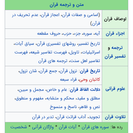
متن و ترجمه قرآن
(
اسامی و صفات قرآن
،
اعجاز قرآن
،
عدم تحریف در
اوصاف قرآن
قرآن
)
اجزاء قرآن
آیه
،
سوره
،
جزء
،
حزب
،
حروف مقطعه
تاریخ تفسیر
،
روشهای تفسیری قرآن
،
سیاق آیات
،
ترجمه
و
اسرائیلیات
،
تاویل
،
فهرست تفاسیر شیعه
،
فهرست
تفسیر قرآن
تفاسیر اهل سنت
،
ترجمه های قرآن
تاریخ قرآن
:
نزول قرآن
،
جمع قرآن
،
شان نزول
،
کاتبان وحی
،
قراء سبعه
علوم قرآنی
دلالت الفاظ قرآن
:
عام و خاص
،
مجمل و مبین
،
مطلق و مقید
،
محکم و متشابه
،
مفهوم و منطوق
،
نص و ظاهر
،
ناسخ و منسوخ
تلاوت قرآن
تجوید
،
آداب قرائت قرآن
،
تدبر در قرآن
رده ها:
سوره های قرآن
*
آیات قرآن
*
واژگان قرآنی
*
شخصیت