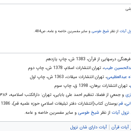
رشی
ول آيات
از نظر
شیخ طوسی
و ساير مفسرين خاصه و عامه، ص484.
نگى درسهايى از قرآن، 1383 ش، چاپ يازدهم
دالحسین طیب
، تهران:انتشارات اسلام‌، 1378 ش‌، چاپ دوم‌
عبدالعظیمی
، تهران:انتشارات ميقات، 1363 ش، چاپ اول
، تهران:انتشارات برهان، 1398 ق، چاپ سوم
زی
و جمعي از فضلا، تنظیم احمد علی بابایی، تهران: دارالکتب اسلامیه، ۱۳۸۶ش
نی
،
قم
:بوستان كتاب(انتشارات دفتر تبليغات اسلامي حوزه علميه قم)، 1386 ش‌، چاپ پنجم‌
 نزول آیات
از نظر
شیخ طوسی
و سایر مفسرین خاصه و عامه.
 آیات قرآن
آیات دارای شان نزول