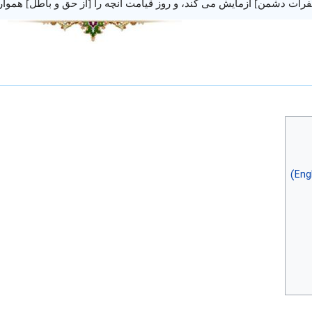
نفرات دشمن] آزمایش می کند، و روز قیامت آنچه را [از حق و باطل] هموا