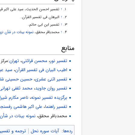
6- يكى از ابزار آزمايش، وفاى به تعهدات است. «يَبْلُوكُمُ اللَّهُ بِهِ»
↑
تفسیر احسن الحدیث، سید علی اکبر ق
↑
البرهان فی تفسیر القرآن.
7- ياد معاد، عامل تقوا و مراعات پيمان‌ها است. «وَ لَيُبَيِّنَنَّ لَكُمْ يَوْمَ الْقِيامَةِ»
↑
تفسیر ابن ابى حاتم.
↑
محمدباقر محقق،‌
نمونه بينات در شأن نز
منابع
تفسیر نور
،
محسن قرائتی
،
تهران
:مركز فره
اطیب البیان فی تفسیر القرآن‌
،
سید عب
تفسیر اثنی عشری
،
حسین حسینی شاه 
تفسیر روان جاوید
،
محمد ثقفی تهرانی
برگزیده تفسیر نمونه
،
ناصر مکارم شیرا
تفسیر راهنما
،
علی اکبر هاشمی رفسنجا
محمدباقر محقق،
نمونه بینات در شأن
رده‌ها
:
آیات سوره نحل
ترجمه و تفسیر