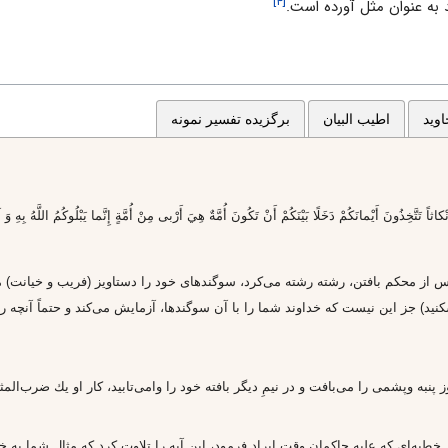
[۴]
 به عنوان مثل آورده است.
وید
اطیب البیان
برگزیده تفسیر نمونه
اً تَتَّخِذُونَ أَيْمانَكُمْ دَخَلًا بَيْنَكُمْ أَنْ تَكُونَ أُمَّةٌ هِيَ أَرْبى‌ مِنْ أُمَّةٍ إِنَّما يَبْلُوكُمُ اللَّهُ بِهِ وَ لَيُب
پس از محكم بافتن، رشته رشته مى‌كرد، سوگندهاى خود را دستاويز (فريب و خيانت) 
شكنيد) جز اين نيست كه خداوند شما را با آن سوگندها، آزمايش مى‌كند و حتماً آنچه
ز پنبه وپشمى را مى‌بافت و در نيمِ ديگر بافته خود را وامى‌تابيد، كار او يك ضرب‌ا
 خطبه‌اى كه عليه حاكمان وقت ايراد فرمود، اين آيه را تلاوت كرد كه مثال شما به 