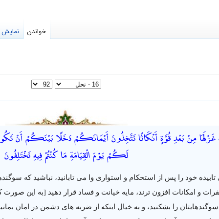
خواندن
نمایش م
لَهَا مِنْ بَعْدِ قُوَّةٍ أَنْكَاثًا تَتَّخِذُونَ أَيْمَانَكُمْ دَخَلًا بَيْنَكُمْ أَنْ تَكُونَ أُمَّةٌ ه
لَكُمْ يَوْمَ الْقِيَامَةِ مَا كُنْتُمْ فِيهِ تَخْتَلِفُونَ
تابیده خود را پس از استحکام و استواری وا می تابانید، نباشید که سوگنده
رات و امکانات افزون ترند، مایه خیانت و فساد قرار دهید [به این صورت ک
سوگندهایتان را بشکنید، و به خیال اینکه از ضربه های دشمن در امان بمانی