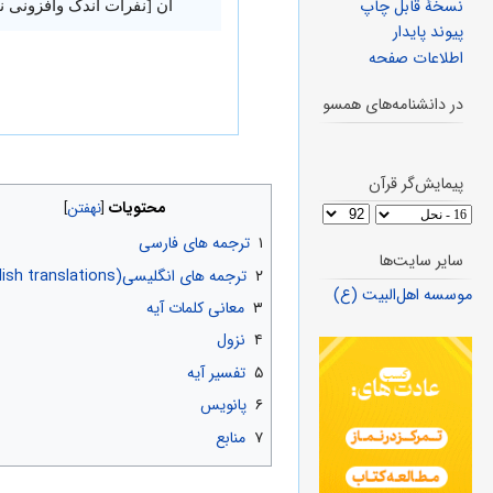
نسخهٔ قابل چاپ
آن [نفرات اندک وافزونی 
پیوند پایدار
اطلاعات صفحه
در دانشنامه‌های همسو
پیمایش‌گر قرآن
محتویات
۱
ترجمه های فارسی
سایر سایت‌ها
۲
ترجمه های انگلیسی(English translations)
موسسه اهل‌البیت (ع)
۳
معانی کلمات آیه
۴
نزول
۵
تفسیر آیه
۶
پانویس
۷
منابع