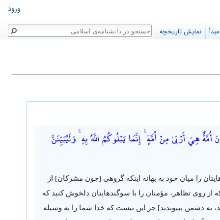
ورود
جستجو
بدأ
نمایش تاریخچه
ِيَ أَرْبَىٰ مِنْ أُمَّةٍ ۚ إِنَّمَا يَبْلُوكُمُ اللَّهُ بِهِ ۚ وَلَيُبَيِّنَنَّ
ایتان را میان خود به بهانه اینکه گروهی [چون مشرکان] از
ه از روی تظاهر، مؤمنان را با سوگندهایتان دلخوش کنید که
د، به دشمن بپیوندید] جز این نیست که خدا شما را به وسیله