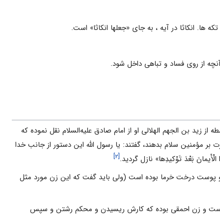
 ها. انكاثا در آيه ، به جاى «جعلها انكاثا» است.
نچه از روى فساد و تباهى داخل شود.
ه از زید بن الجهم الهلالى او از امام صادق علیه‌السلام نقل نموده که
ت بر مؤمنین سلام بدهند، گفتند: یا رسول الله این دستور از جانب خدا
[۲]
انَ بَعْدَ تَوْکیدِها» نازل گردید.
و و پوست درخت خرما بوده است (ولى باید گفت که این زن مورد مثل
ه است و زن احمقى بوده که کارش ریسیدن و محکم رشتن و سپس