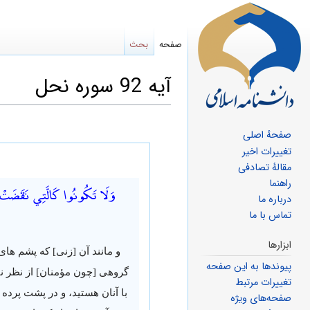
صفحه
بحث
آیه 92 سوره نحل
صفحهٔ اصلی
پرش
پرش
تغییرات اخیر
مقالهٔ تصادفی
به
به
راهنما
وَلَا تَكُونُوا كَالَّتِي نَقَضَتْ غَزْ
ناوبری
جستجو
درباره ما
تماس با ما
ابزارها
و مانند آن [زنی] که پشم های 
پیوندها به این صفحه
گروهی [چون مؤمنان] از نظر نف
تغییرات مرتبط
با آنان هستید، و در پشت پرده 
صفحه‌های ویژه