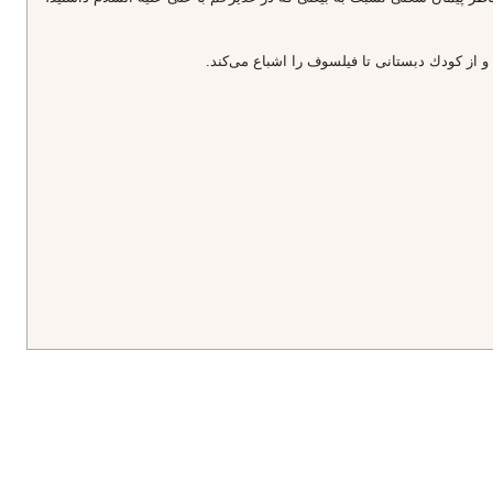
و از كودك دبستانى تا فيلسوف را اشباع مى‌كند.