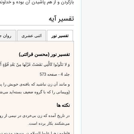
بازکردن و از هم پاشیدن آن بوده و خداوند
تفسیر آیه
تفسیر نور
اثنی عشری
روان جا
تفسیر نور (محسن قرائتی)
وَ لا تَكُونُوا كَالَّتِي نَقَضَتْ غَزْلَها مِنْ بَعْدِ قُوَّةٍ أَنْكاث
جلد 4 - صفحه 573
و مانند آن زن نباشيد كه بافته‌ى خويش را 
(وپيمانى را كه با گروه ضعيف بسته‌ايد مى‌
نکته ها
در تاريخ آمده كه زن بى‌خردى در نيمى از رو
مى‌شكنند بكار برده است.
فاطمه زهرا عليها السلام در مسجد مدينه در