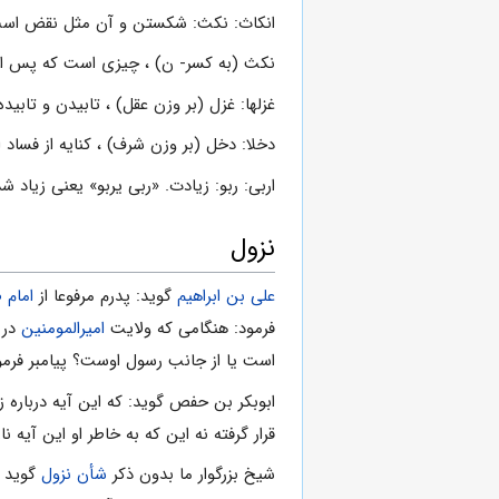
انكاث: نكث: شكستن و آن مثل نقض اس
نكث (به كسر- ن) ، چيزى است كه پس از تاب
غزلها: غزل (بر وزن عقل) ، تابيدن و تابي
دخلا: دخل (بر وزن شرف) ، كنايه از فساد
اربى: ربو: زيادت. «ربى يربو» يعنى زياد شد
نزول
على بن ابراهیم
گوید: پدرم مرفوعا از
امام 
فرمود: هنگامى که ولایت
امیرالمومنین
در
است یا از جانب رسول اوست؟ پیامبر فرمود: ای
ابوبکر بن حفص گوید: که این آیه درباره
قرار گرفته نه این که به خاطر او این آیه ن
شیخ بزرگوار ما بدون ذکر
شأن نزول
گوید ک