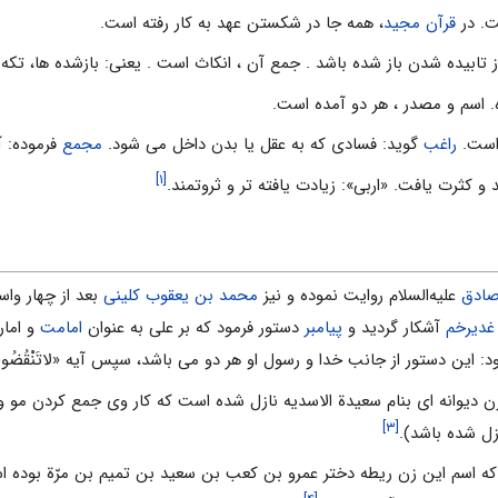
ت. در
قرآن مجيد
، همه جا در شكستن عهد به كار رفته است.
يده شدن باز شده باشد . جمع آن ، انكاث است . يعنى: بازشده‏ ها، تكه تكه‏
ده. اسم و مصدر ، هر دو آمده است.
 است.
راغب
گويد: فسادى ‏كه به عقل يا بدن داخل مى‏ شود.
مجمع
فرموده: آ
[۱]
 و كثرت يافت. «اربى»: زيادت يافته ‏تر و ثروتمند.
صادق
علیه‌السلام روایت نموده و نیز
محمد بن یعقوب کلینى
بعد از چهار واسط
غدیرخم
آشکار گردید و
پیامبر
دستور فرمود که بر على به عنوان
امامت
و امار
ن دستور از جانب خدا و رسول او هر دو مى باشد، سپس آیه «لاتَنْقُضُوا الْأَیم
 زن دیوانه اى بنام سعیدة الاسدیه نازل شده است که کار وى جمع کردن م
[۳]
ازل شده باشد).
ه اسم این زن ریطه دختر عمرو بن کعب بن سعید بن تمیم بن مرّة بود