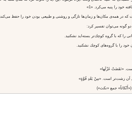
 خود را پنبه مى‌كرد. «1»
 كه در همه‌ى مكان‌ها و زمان‌ها تازگى و روشنى و طبيعى بودن خود را حفظ مى‌كند 
ّةٍ» را دو گونه مى‌توان تفسير كرد:
 را كه با گروه كوچك‌تر بسته‌ايد نشكنيد.
 خود را با گروه‌هاى كوچك نشكنيد.