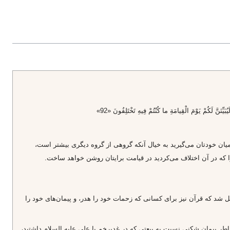
َيِّنَنَّ لَكُمْ يَوْمَ الْقِيامَةِ ما كُنْتُمْ فِيهِ تَخْتَلِفُونَ «92»
ميان خودتان مى‌گيريد به خيال آنكه گروهى از گروه ديگرى بيشتر است،
 را كه در آن اختلاف مى‌كرديد در قيامت برايتان روشن خواهد ساخت.
لمثل شد كه قرآن نيز براى كسانى كه زحمات خود را هدر، و پيمان‌هاى خود را
خاطر پيمان شكنى نسبت به بيعتى كه در غديرخم با على عليه السلام داشتيد،