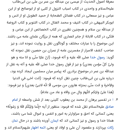
معرفة اصول الحديث از عيسى بن عبدالله بن عمر بن على بن ابى‌طالب
امام صادق عليه السلام فرمود: «على عليه السلام هزاران شاهد در غدير
عليه‌السلام و واحدى در كتاب اسباب النزول از كلبى او از ابوصالح او از ابن
خم داشت، ولى نتوانست حقّ خود را بگيرد، در حالى كه اگر يك مسلمان
عباس و نيز سمعانى در كتاب فضائل الصّحابة از حميد الطويل او از انس و
دو شاهد داشته باشد، حقّ خود را مى‌گيرد!» «2»
ابوبكر البيهقى در كتاب النيف و محمد الفتال در كتاب التنوير و كتاب الروضة
از عبدالله بن سلام و همچنين نظيرى در كتاب الخصائص از ابن عباس و
ولايت فقيه در راستاى ولايت امام معصوم است. در مقبوله‌ى عمربن
فلكى در كتاب الابانة از جابر انصارى كه همه از بزرگان علماى عامه مى باشند.
حنظله ازامام صادق عليه السلام مى‌خوانيم: «به آن كس كه حديث ما را
اين موضوع را با عبارات مختلف و گوناگون نقل و روايت نموده اند، و نيز
روايت كند و در حلال وحرام ما نظر كند و احكام ما را بشناسد، بنگريد.
صاحب كشف الاسرار از مفسرين عامه از عمران بن حصين نقل نموده كه
پس به حكومت او راضى باشيد كه من او را بر شما حاكم قرار دادم.
گويد:
رسول خدا
صلی الله علیه و آله فرمود، (انّ عليّا منّى و انا منه و هو
فانّى قد جعلته عليكم حاكماً .... «3»
ولىّ كلّ مؤمن بعدى) و نيز از قول رسول خدا صلی الله علیه و آله به نقل از
عبدالله بن عمر در موضوع برادرى كه پيامبر ميان مسلمين ايجاد كرده بود،
پیام ها
درباره على بن ابى‌طالب چنين نقل كرده كه فرمود: (انت اخى في الدنيا
1- اسلام، هم دين ولايت است و هم دين برائت. هم جاذبه دارد و هم
والآخرة و انت منّى بمنزله هارون من موسى الّا انّه لانبىّ بعدى) و نيز فرمود:
دافعه. آيات قبل، از پذيرش ولايت يهود و نصارا نهى كرد، اين آيه
(هذا علىّ وليّكم اللّهمّ وال من والاه و عاد من عاداه).
مى‌فرمايد: خدا و رسول و كسى را كه در ركوع انگشتر داد، ولىّ خود
↑
در تفسير برهان از محمد بن يعقوب كلينى بعد از شش واسطه از
امام
قرار دهيد. يا أَيُّهَا الَّذِينَ آمَنُوا لا تَتَّخِذُوا ... إِنَّما وَلِيُّكُمُ اللَّهُ‌ ...
صادق
عليه‌السلام نقل شده كه فرمود: منظور از آيه «إِنَّما وَلِيُّكُمُ اللَّهُ وَ رَسُولُهُ»
يعنى كسانى كه احق و سزاوارتر به امور و انفس و اموال شما مى باشند،
2- از اين‌كه به جاى «اوليائكم»، «وليّكم» آمده، ممكن است استفاده
همانا خدا و رسول و نيز كسانى اند كه
ایمان
آورده باشند و در حال
نماز
،
شود كه روح ولايت پيامبر و على عليهما السلام، شعاع ولايت الهى است.
زكات
بپردازند و مقصود آن على و اولاد او يعنى
ائمه اطهار
عليهم‌السلام اند و
«وَلِيُّكُمُ»