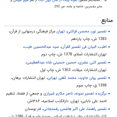
↑
محمدباقر محقق،‌
نمونه بينات در شأن نزول آيات
از نظر
شیخ طوسی
و
7- هرگونه ولايت، حكومت و سرپرستيى كه از طريق خدا و رسول و امام
ساير مفسرين خاصه و عامه، ص 292.
نباشد، باطل است. إِنَّما وَلِيُّكُمُ اللَّهُ‌ ... (كلمه‌ «إِنَّما» علامت حصر است)
8- توجّه به خلق براى خدا در حال نماز، با اقامه نماز منافات ندارد.
منابع
«يُؤْتُونَ الزَّكاةَ وَ هُمْ راكِعُونَ»
تفسیر نور
،
محسن قرائتی
،
تهران
:مركز فرهنگى درسهايى از قرآن،
9- كسى كه نسبت به فقرا بى‌تفاوت باشد، نبايد رهبر و ولىّ شما باشد.
1383 ش، چاپ يازدهم
إِنَّما وَلِيُّكُمُ اللَّهُ‌ ... وَ يُؤْتُونَ الزَّكاةَ
اطیب البیان فی تفسیر القرآن‌
،
سید عبدالحسین طیب
،
10- كارهاى جزئى (مثل انفاق انگشتر) نماز را باطل نمى‌كند. «يُقِيمُونَ
تهران:انتشارات اسلام‌، 1378 ش‌، چاپ دوم‌
الصَّلاةَ وَ يُؤْتُونَ الزَّكاةَ وَ هُمْ راكِعُونَ»
تفسیر اثنی عشری
،
حسین حسینی شاه عبدالعظیمی
،
11- در فرهنگ قرآن، به صدقه مستحبّى هم «زكات» گفته مى‌شود.
تهران:انتشارات ميقات، 1363 ش، چاپ اول
«يُؤْتُونَ الزَّكاةَ»
تفسیر روان جاوید
،
محمد ثقفی تهرانی
، تهران:انتشارات برهان،
12- ولايت‌ها در طول يكديگرند، نه در عرض يكديگر. ولايت بر مسلمانان،
1398 ق، چاپ سوم
ابتدا از آنِ خداوند است، سپس پيامبر، آنگاه امام. إِنَّما وَلِيُّكُمُ اللَّهُ وَ
برگزیده تفسیر نمونه
،
ناصر مکارم شیرازی
و جمعي از فضلا، تنظیم
رَسُولُهُ وَ الَّذِينَ آمَنُوا ...
احمد علی بابایی، تهران: دارالکتب اسلامیه، ۱۳۸۶ش
تفسير نور(10جلدى)، ج‌2، ص: 321
تفسیر راهنما
،
علی اکبر هاشمی رفسنجانی
،
قم
:بوستان
كتاب(انتشارات دفتر تبليغات اسلامي حوزه علميه قم)، 1386 ش‌،