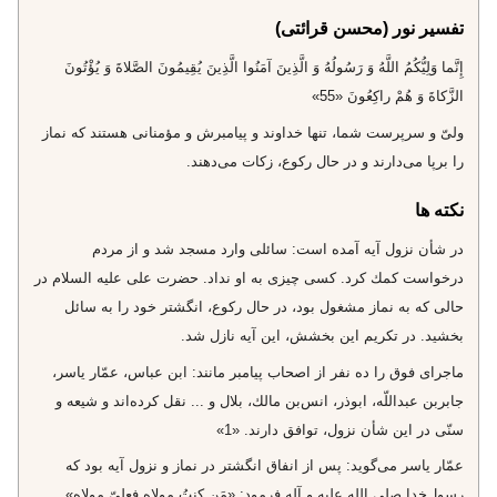
تفسیر نور (محسن قرائتی)
إِنَّما وَلِيُّكُمُ اللَّهُ وَ رَسُولُهُ وَ الَّذِينَ آمَنُوا الَّذِينَ يُقِيمُونَ الصَّلاةَ وَ يُؤْتُونَ
الزَّكاةَ وَ هُمْ راكِعُونَ «55»
ولىّ و سرپرست شما، تنها خداوند و پيامبرش و مؤمنانى هستند كه نماز
را برپا مى‌دارند و در حال ركوع، زكات مى‌دهند.
نکته ها
در شأن نزول آيه آمده است: سائلى وارد مسجد شد و از مردم
درخواست كمك كرد. كسى چيزى به او نداد. حضرت على عليه السلام در
حالى كه به نماز مشغول بود، در حال ركوع، انگشتر خود را به سائل
بخشيد. در تكريم اين بخشش، اين آيه نازل شد.
ماجراى فوق را ده نفر از اصحاب پيامبر مانند: ابن عباس، عمّار ياسر،
جابربن عبداللّه، ابوذر، انس‌بن مالك، بلال و ... نقل كرده‌اند و شيعه و
سنّى در اين شأن نزول، توافق دارند. «1»
عمّار ياسر مى‌گويد: پس از انفاق انگشتر در نماز و نزول آيه بود كه
رسول‌خدا صلى الله عليه و آله فرمود: «مَن كنتُ مولاه فعلىّ مولاه».