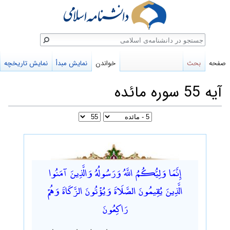
ستجو
صفحه
بحث
خواندن
نمایش مبدأ
نمایش تاریخچه
آیه 55 سوره مائده
پرش
پرش
به
به
إِنَّمَا وَلِيُّكُمُ اللَّهُ وَرَسُولُهُ وَالَّذِينَ آمَنُوا
ناوبری
جستجو
الَّذِينَ يُقِيمُونَ الصَّلَاةَ وَيُؤْتُونَ الزَّكَاةَ وَهُمْ
رَاكِعُونَ