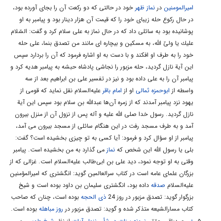
امیرالمومنین
در
نماز ظهر
خود در حالتى كه دو ركعت آن را بجاى آورده بود،
در حال ركوع حله زيباى خود را كه قيمت آن هزار دينار بود و پيامبر به او
«1». تفسير نورالثقلين وكافى، ج 1، ص 281.
پوشانيده بود به سائلى داد كه در حال نماز به على سلام كرد و گفت: السّلام
«2». تفسير نورالثقلين.
عليك يا ولىّ اللّه، به مسكين و بيچاره اى مانند من تصدق بنما، على حله
«3». كافى، ج 1، ص 67.
خود را به طرف او افكند و با دست به او اشاره فرمود كه آن را بردارد سپس
اين آية نازل گرديد، حله مزبور را نجاشى پادشاه حبشه به پيامبر هديه كرد و
جلد 2 - صفحه 320
پيامبر آن را به على داده بود و نيز در تفسير على بن ابراهيم بعد از سه
3- در قرآن معمولًا نماز وزكات در كنار هم مطرح شده است؛ ولى در اين
واسطه از
ابوحمزه ثمالى
او از
امام باقر
عليه‌السلام نقل نمايد كه قومى از
آيه، هر دو به هم آميخته‌اند. (دادن زكات در حال نماز) «الَّذِينَ يُقِيمُونَ
يهود نزد پيامبر آمدند كه از زمره آن‌ها عبدالله بن سلام بود سپس اين آية
الصَّلاةَ وَ يُؤْتُونَ الزَّكاةَ وَ هُمْ راكِعُونَ»
نازل گرديد. رسول خدا صلی الله علیه و آله پس از نزول آن از منزل بيرون
آمد و به طرف مسجد رفت در اين هنگام سائلى از مسجد بيرون مى آمد،
4- كسانى كه اهل نماز و زكات نيستند، حقّ ولايت بر مردم را ندارند. إِنَّما
پيامبر از او سؤال كرد و فرمود: آيا كسى به تو چيزى بخشيده است؟ گفت:
وَلِيُّكُمُ اللَّهُ‌ ... ( «إِنَّما»، نشانه‌ى انحصار ولايت در افراد خاصّ است)
بلى يا رسول اللّه اين شخص كه
نماز
مى گذارد به من بخشيده است. پيامبر
5- براى توجّه به محرومان، نماز هم مانع نيست. «يُؤْتُونَ الزَّكاةَ وَ هُمْ
وقتى به او توجه نمود، ديد على بن ابى‌طالب علیه‌السلام است. غزالى كه از
راكِعُونَ» (آرى، فقير نبايد از جمع مسلمانان دست خالى برگردد.)
بزرگان علماى عامه است در كتاب سرالعالمين گويد: انگشترى كه اميرالمؤمنين
6- ولايت از آنِ كسانى است كه نسبت به اقامه‌ى نماز وپرداخت زكات
علیه‌السلام
صدقه
داده بود، انگشترى سليمان بن داود بوده است و شيخ
بزرگوار گويد: تصدق مزبور در روز 24
ذی الحجه
بوده است، چنان كه صاحب
پايدار باشد. يُقِيمُونَ الصَّلاةَ وَ يُؤْتُونَ‌ ... ( «يُقِيمُونَ» و «يُؤْتُونَ» نشانه
كتاب مسارالشيعه متذكر شده و گويد: تصدق مزبور در
روز مباهله
بوده است.
دوام است)