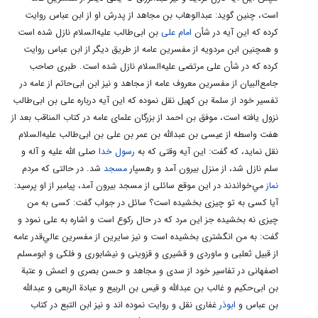
«2». تفسير الميزان.
است، چنين گويد: عبدالوهاب بن مجاهد از پدرش او از ابن عباس روايت
كرده كه اين آيه در شأن
امام على
بن ابى‌طالب عليه‌السلام نازل شده است
«3». تفسير صافى.
و همچنين ابن مردويه از مفسرين عامه از طريق ديگر از ابن عباس روايت
«4». تفسير الميزان.
كرده كه در شأن على مرتضى عليه‌السلام نازل شده است. طبرى صاحب
«5». تفسير مجمع‌البيان.
جامع‌البيان از مفسرين معروف عامه از مجاهد و نيز ابن ابى‌حاتم از عامه در
تفسير خود از سلمة بن كهيل نقل نموده كه اين آيه درباره على بن ابى‌طالب
«6». كافى، ج 1، ص 288.
نزول يافته است، موفق بن احمد از بزرگان علماى عامه در كتاب المناقب بعد از
جلد 2 - صفحه 319
هفت واسطه از عيسى بن عبدالله بن عمر بن على بن ابى‌طالب عليه‌السلام
مرحوم فيض كاشانى در كتاب نوادر، حديثى را نقل مى‌كند كه بر اساس
نقل نمايد، كه گفت: اين آيه وقتى كه به
رسول خدا
صلى الله عليه و آله و
آن ساير امامان معصوم نيز در حال نماز و ركوع به فقرا صدقه داده‌اند
سلم نازل شد، از منزل بيرون آمد و رهسپار
مسجد
شد. در حالتى كه مردم
نماز
مي‌خواندند در اين موقع سائلى از مسجد بيرون آمد، پيامبر از او پرسيد:
كه اين عمل با جمع بودن كلمات‌ «يُقِيمُونَ‌، يُؤْتُونَ، راكِعُونَ» سازگارتر
آيا كسى به تو چيزى بخشيده است؟ سائل در جواب گفت: كسى به من
است.
چيزى نه بخشيده جز اين مرد كه در حال ركوع است و اشاره به على نمود و
امام باقر عليه السلام فرمود: «خداوند پيامبرش را دستور داد كه ولايت
گفت: به من انگشترى بخشيده است و نيز سايرين از مفسرين عالي‌قدر عامه
على عليه السلام را مطرح كند و اين آيه را نازل كرد». «1»
از قبيل ثعلبى و ماوردى و قشيرى و قزوينى و نيشابورى و فلكى و ابومسلم
بهترين معرّفى آن است كه اوصاف وخصوصيّات كسى گفته شود
اصفهانى در تفاسير خود از سدى و مجاهد و حسن بصرى و اعمش و عتبة
بن ابى‌حكيم و غالب بن عبدالله و قيس بن الربيع و عبادة الربعى و عبدالله
ومخاطبان، خودشان مصداق آن را پيدا كنند. (آيه بدون نام بردن از على
بن عباس و
ابوذر
غفارى نقل و روايت نموده اند و نيز ابن التبع در كتاب
عليه السلام، اوصاف وافعال او را برشمرده است)