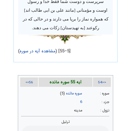
سرپرست و دوست شما فقط خدا و رسول
اوست و مؤمنانی [مانند علی بن ابی طالب اند]
که همواره نماز را برپا می دارند و در حالی که در
رکوعند [به تهیدستان] زکات می دهند.
[5–55] (
مشاهده آیه در سوره
)
آیه 55 سوره مائده
56>>
<<54
سوره :
سوره مائده
(5)
جزء :
6
نزول :
مدینه
ترتیل