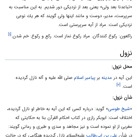
«تباعدنا بعد ولى» يعنى بعد از نزديكى دور شديم. به اين مناسبت به
سرپرست، مدير، دوست و مانند اينها ولى گويند كه هر يك نوعى
نزديكى است. مراد از آيه سرپرستى است.
[۱]
راكعون: ركوع كنندگان. مراد ركوع نماز است. ركع و ركوع: خم شدن.
نزول
محل نزول:
این آیه در
مدینه
بر
پیامبر اسلام
صلی الله علیه و آله نازل گردیده
[۲]
است.
شأن نزول:
«
شیخ طوسی
» گوید: درباره كسى كه اين آيه به خاطر او نازل گرديده،
اختلاف است: ابوبكر رازى در كتاب احكام القرآن بنا به حكايتى كه
مغربى از او نموده است و نيز مجاهد و سدى و طبرى و رمانى گويند:
در شأن
على بن ابى‌طالب
عليه‌السلام نازل گرديده هنگامى كه در حالت