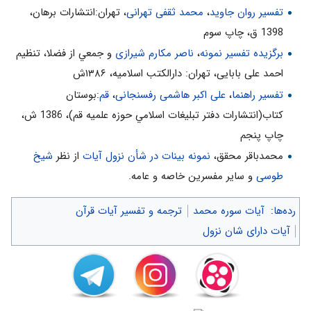
تفسیر روان جاوید
،
محمد ثقفی تهرانی
، تهران:انتشارات برهان،
1398 ق، چاپ سوم
برگزیده تفسیر نمونه
،
ناصر مکارم شیرازی
و جمعي از فضلا، تنظیم
احمد علی بابایی، تهران: دارالکتب اسلامیه، ۱۳۸۶ش
تفسیر راهنما
،
علی اکبر هاشمی رفسنجانی
،
قم
:بوستان
كتاب(انتشارات دفتر تبليغات اسلامي حوزه علميه قم)، 1386 ش‌،
چاپ پنجم‌
محمدباقر محقق،
نمونه بینات در شأن نزول آیات
از نظر
شیخ
طوسی
و سایر مفسرین خاصه و عامه.
رده‌ها
:
آیات سوره محمد
ترجمه و تفسیر آیات قرآن
آیات دارای شان نزول