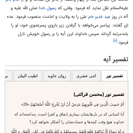
علیه‌السلام نقل نماید که فرمود: وقتى که
رسول خدا‌
صلی الله علیه و
آله در روز
عید غدیر خم
على را به ولایت و امامت منصوب فرمود. عده
اى گفتند: پیامبر می‌خواهد با گرفتن زیر بازوى پسرعموى خود، او را
بلندمرتبه گرداند سپس خداوند این آیه را بر رسول خویش نازل
[۲]
فرمود.
تفسیر آیه
تفسیر نور
اثنی عشری
روان جاوید
اطیب البیان
برگزی
تفسیر نور (محسن قرائتی)
أَمْ حَسِبَ الَّذِينَ فِي قُلُوبِهِمْ مَرَضٌ أَنْ لَنْ يُخْرِجَ اللَّهُ أَضْغانَهُمْ «29»
آيا كسانى كه در دل‌هايشان بيمارى (نفاق و كفر) است، پنداشته‌اند كه
خداوند هيچ وقت كينه‌ها و حسادتشان را آشكار نخواهد كرد؟
وَ لَوْ نَشاءُ لَأَرَيْناكَهُمْ فَلَعَرَفْتَهُمْ بِسِيماهُمْ وَ لَتَعْرِفَنَّهُمْ فِي لَحْنِ الْقَوْلِ وَ اللَّهُ