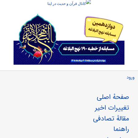
ورود
صفحهٔ اصلی
تغییرات اخیر
مقالهٔ تصادفی
راهنما