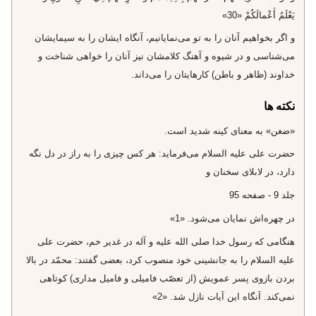
يَعْلَمُ أَعْمالَكُمْ «30»
و اگر بخواهيم آنان را به تو مى‌نمايانيم، آنگاه ايشان را به سيمايشان
مى‌شناسى و در شيوه و آهنگ كلامشان نيز آنان را خواهى شناخت و
خداوند (ظاهر و باطن) كارهايتان را مى‌داند.
نکته ها
«ضغن» به معناى كينه شديد است.
حضرت على عليه السلام مى‌فرمايد: هر كس چيزى را به راز در دل نگه
دارد، در لابلاى سخنان و
جلد 9 - صفحه 95
در چهره‌اش نمايان مى‌شود. «1»
هنگامى كه رسول خدا صلى الله عليه و آله در غدير خم، حضرت على
عليه السلام را به جانشينى خود منصوب كرد، بعضى گفتند: محمّد در بالا
بردن بازوى پسر عمويش (از تعصّب فاميلى و فاميل مدارى) كوتاهى
نمى‌كند. آنگاه اين آيات نازل شد. «2»