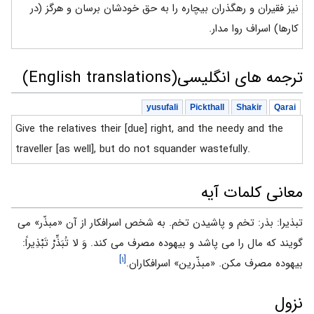
نیز فقیران و رهگذران بیچاره را به حق خودشان برسان و هرگز (در
کارها) اسراف روا مدار.
ترجمه های انگلیسی(English translations)
yusufali
Pickthall
Shakir
Qarai
Give the relatives their [due] right, and the needy and the
traveller [as well], but do not squander wastefully.
معانی کلمات آیه
تبذيرا: بذر: تخم و پاشيدن تخم. به شخص اسرافكار از آن «مبذّر» مى
‏گويند كه مال را مى‏ پاشد و بيهوده مصرف مى ‏كند. وَ لا تُبَذِّرْ تَبْذِيراً:
[۱]
بيهوده مصرف مكن. «مبذّرين» اسرافكاران.
نزول