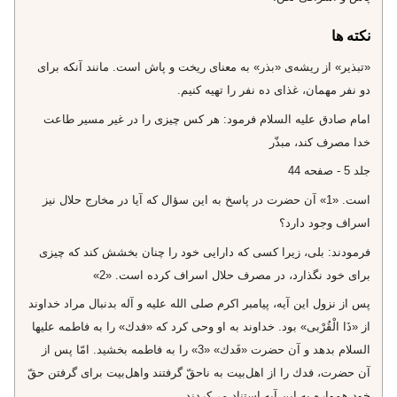
نکته ها
«تبذير» از ريشه‌ى «بذر» به معناى ريخت و پاش است. مانند آنكه براى
دو نفر مهمان، غذاى ده نفر را تهيه كنيم.
امام صادق عليه السلام فرمود: هر كس چيزى را در غير مسير طاعت
خدا مصرف كند، مبذّر
جلد 5 - صفحه 44
است. «1» آن حضرت در پاسخ به اين سؤال كه آيا در مخارج حلال نيز
اسراف وجود دارد؟
فرمودند: بلى، زيرا كسى كه دارايى خود را چنان بخشش كند كه چيزى
براى خود نگذارد، در مصرف حلال اسراف كرده است. «2»
پس از نزول اين آيه، پيامبر اكرم صلى الله عليه و آله بدنبال مراد خداوند
از «ذَا الْقُرْبى‌» بود. خداوند به او وحى كرد كه «فدك» را به فاطمه عليها
السلام بدهد و آن حضرت «فَدك» «3» را به فاطمه بخشيد. امّا پس از
آن حضرت، فدك را از اهل‌بيت به ناحقّ گرفتند واهل‌بيت براى گرفتن حقّ
خود همواره به اين آيه استناد مى‌كردند.