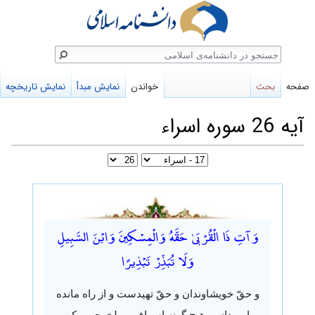
ستجو
صفحه
بحث
خواندن
نمایش مبدأ
نمایش تاریخچه
آیه 26 سوره اسراء
پرش
پرش
به
به
وَآتِ ذَا الْقُرْبَىٰ حَقَّهُ وَالْمِسْكِينَ وَابْنَ السَّبِيلِ
ناوبری
جستجو
وَلَا تُبَذِّرْ تَبْذِيرًا
و حقّ خویشاوندان و حقّ تهیدست و از راه مانده
را بپرداز، و هیچ گونه اسراف و ولخرجی مکن.