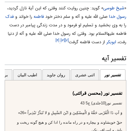
«
شیخ طوسى
» گوید: چنین روایت کنند وقتى که این آیة نازل گردید،
رسول خدا
صلى الله علیه و آله و سلم دختر خود
فاطمه
را خواند و
فدک
را به وى بخشید و تسلیم او فرمود و در مدت زندگى پیامبر در دست
فاطمه علیهاالسلام بود. وقتى که رسول خدا صلی الله علیه و آله از دنیا
[۴]
[۳]
[۲]
رفت،
ابوبکر
از دست فاطمه گرفت
.
تفسیر آیه
تفسیر نور
اثنی عشری
روان جاوید
اطیب البیان
برگزی
تفسیر نور (محسن قرائتی)
تفسير نور(10جلدى) ج‌5 43
وَ آتِ ذَا الْقُرْبى‌ حَقَّهُ وَ الْمِسْكِينَ وَ ابْنَ السَّبِيلِ وَ لا تُبَذِّرْ تَبْذِيراً «26»
حقّ خويشاوند و بيچاره و در راه مانده را ادا كن و هيچ گونه ريخت و
پاش و اسرافى نكن.