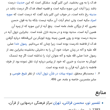
فقرزدايى از امّت، آن را در اختيار اهل‌بيت عليهم السلام گذاشت. امّا
فدک را به وى بخشید، ابن کثیر گوید: مشکل است که این
حدیث
درست
باشد زیرا آیات این سوره مکیه است و قضیه اعطاء فدک اگر درست باشد در
پس از رحلت پيامبر ابوبكر آن را گرفت، سپس عمربن عبدالعزيز آن را
مدینه
رخ داده است، در جواب ابن کثیر باید گفت که درست است که
سوره
باز گرداند، باز غصب كردند و در زمان مأمون برگردانده شد و باز هم
اسراء
مکیه است ولى تمام آیات آن مکیه نیست بلکه بنا به قول حسن
غصب كردند. درباره‌ى فدك، بحث‌هاى تاريخى، حقوقى و سياسى فراوانى
بصرى که از بزرگان علماء عامه است. پنج آیه از این سوره که از زمره آن
است كه در ذيل اين آيه در تفاسير آمده كه از همه‌ى آن مباحث، صرف
همین آیه است، مدنیه بوده و در مدینه نازل شده است. بنابراین نزول آیه در
نظر مى‌كنيم.
مدینه درست بوده و روى همین زمینه رویه ابوبکر بن ابى‌قحافه درباره گرفتن
«4». احتجاج طبرسى، ج 2، ص 33؛ تفسير نورالثقلين.
فدک از فاطمه نادرست بوده است زیرا چنان که می‌دانیم.
رسول خدا
صلی
الله علیه و آله در زمان حیات خود آن را به دخترش بخشیده بنابراین بعد از
«5». امام صادق عليه السلام درباره اين آيه فرمودند: حقّ على‌بن
رسول خدا صلی الله علیه و آله عنوان ارث را نداشته است اگر چه تمسک
ابى‌طالب عليهما السلام جانشينى رسول خدا و داشتن علوم نبوى است.
ابوبکر به حدیث و خبرى که خود از پیامبر درباره ارث نقل نموده بود از طرف
كافى، ج 1، ص 294.
فاطمه با دلیل آیه قرآن رد شده بوده است.
«6». تفسير فرقان.
↑
محمدباقر محقق،‌
نمونه بينات در شأن نزول آيات
از نظر
شیخ طوسی
و
جلد 5 - صفحه 45
ساير مفسرين خاصه و عامه، ص 496.
پیام ها
منابع
1- دستورات دينى با فطرت هماهنگ است. انسان به طور فطرى در
تفسیر نور
،
محسن قرائتی
،
تهران
:مركز فرهنگى درسهايى از قرآن،
درجه اوّل به والدين و سپس به نزديكان علاقه دارد، دستور اداى حقّ در
1383 ش، چاپ يازدهم