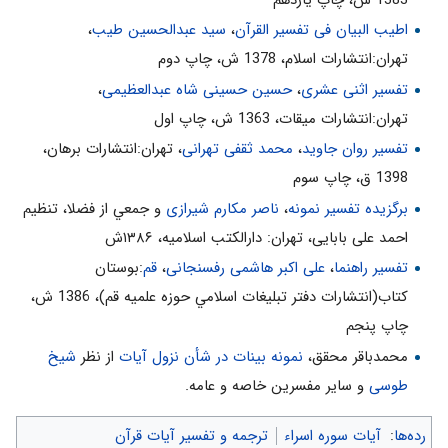
اسلام نيز بر اين اساس است. با توجّه به آيات قبل و «آتِ ذَا الْقُرْبى‌
اطیب البیان فی تفسیر القرآن‌
،
سید عبدالحسین طیب
،
حَقَّهُ وَ الْمِسْكِينَ وَ ابْنَ السَّبِيلِ»
تهران:انتشارات اسلام‌، 1378 ش‌، چاپ دوم‌
2- در انفاق، بايد اولويّت‌ها را در نظر گرفت. اوّل والدين، سپس فاميل،
تفسیر اثنی عشری
،
حسین حسینی شاه عبدالعظیمی
،
بعداً فقرا و ابن‌السبيل. آتِ ذَا الْقُرْبى‌ ...
تهران:انتشارات ميقات، 1363 ش، چاپ اول
3- خويشاوندان، به گردن ما حقّ دارند وما منّتى بر آنان نداريم. «آتِ ذَا
تفسیر روان جاوید
،
محمد ثقفی تهرانی
، تهران:انتشارات برهان،
الْقُرْبى‌ حَقَّهُ»
1398 ق، چاپ سوم
4- خويشاوندى، فقر و در راه ماندگى سبب پيدايش حقوق ويژه است.
برگزیده تفسیر نمونه
،
ناصر مکارم شیرازی
و جمعي از فضلا، تنظیم
«آتِ ذَا الْقُرْبى‌ حَقَّهُ وَ الْمِسْكِينَ وَ ابْنَ السَّبِيلِ»
احمد علی بابایی، تهران: دارالکتب اسلامیه، ۱۳۸۶ش
5- در پرداخت حقّ خويشاوندان، فقر شرط نيست. «آتِ ذَا الْقُرْبى‌ حَقَّهُ وَ
تفسیر راهنما
،
علی اکبر هاشمی رفسنجانی
،
قم
:بوستان
الْمِسْكِينَ وَ ابْنَ السَّبِيلِ»
كتاب(انتشارات دفتر تبليغات اسلامي حوزه علميه قم)، 1386 ش‌،
6- در انفاق بايد اعتدال را رعايت كنيم و از حد نگذريم. آتِ‌ ... وَ لا تُبَذِّرْ
چاپ پنجم‌
7- ريخت و پاش و مصرف بى‌مورد مال، حرام است. «وَ لا تُبَذِّرْ»
محمدباقر محقق،
نمونه بینات در شأن نزول آیات
از نظر
شیخ
8- انسان در مصرف مال و ثروت خود به هر شكلى آزاد نيست. «وَ لا تُبَذِّرْ
طوسی
و سایر مفسرین خاصه و عامه.
تَبْذِيراً»
رده‌ها
:
آیات سوره اسراء
ترجمه و تفسیر آیات قرآن