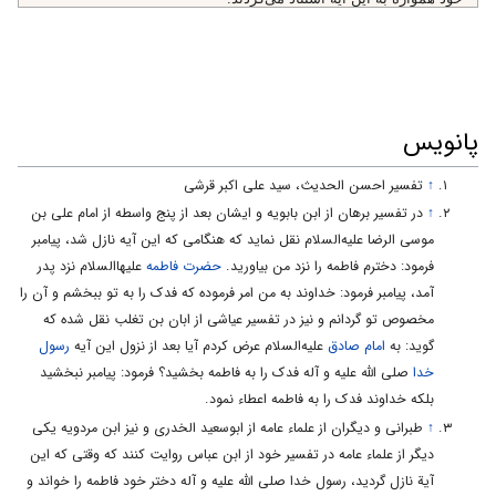
مفسّران شيعه وسنّى مانند طبرى، با الهام از روايات، مى‌نويسند: امام
سجاد عليه السلام در دوران اسارت وقتى همراه قافله اسرا به شام
رسيد، در مقام محاجّه با آنان كه اسراى اهل‌بيت را بى‌دين و خارجى
مى‌خواندند، با استناد به اين آيه فرمودند: مراد از «ذَا الْقُرْبى‌» ما
پانویس
هستيم! «4»
↑
تفسیر احسن الحدیث، سید علی اکبر قرشی
برخى روايات آيه را مربوط به خمس دانسته و برخى ديگر موضوع آيه را
↑
در تفسیر برهان از ابن بابویه و ایشان بعد از پنج واسطه از امام على بن
بالاتر از مسائل مادّى دانسته و گفته‌اند: آيه، به پيامبر صلى الله عليه و
موسى الرضا علیه‌السلام نقل نماید که هنگامى که این آیه نازل شد، پیامبر
آله فرمان مى‌دهد كه حقّ علىّ‌بن‌ابى‌طالب عليهما السلام را با وصيّت به
فرمود: دخترم فاطمه را نزد من بیاورید.
حضرت فاطمه
علیهاالسلام نزد پدر
جانشينى او ادا كند. «5» و مراد از تبذير در آيه كه از آن نهى شده،
آمد، پیامبر فرمود: خداوند به من امر فرموده که فدک را به تو ببخشم و آن را
«غُلوّ» است. «6»
مخصوص تو گردانم و نیز در تفسیر عیاشى از ابان بن تغلب نقل شده که
گوید: به
امام صادق
علیه‌السلام عرض کردم آیا بعد از نزول این آیه
رسول
«1». بحار، ج 75، ص 302.
خدا
صلی الله علیه و آله فدک را به فاطمه بخشید؟ فرمود: پیامبر نبخشید
«2». تفسير نورالثقلين.
بلکه خداوند فدک را به فاطمه اعطاء نمود.
«3». فدك، مزرعه‌ى بسيار بزرگى بود كه بدون جنگ در اختيار پيامبر قرار
↑
طبرانى و دیگران از علماء عامه از ابوسعید الخدرى و نیز ابن مردویه یکى
گرفت. آن حضرت باتوجّه به محبوبيّت، عصمت، زهد، امانت ودقّت
دیگر از علماء عامه در تفسیر خود از ابن عباس روایت کنند که وقتى که این
اهل‌بيت عليهم السلام وپشتيبانى اقتصادى براى تبليغ خط و راه آنان و
آیة نازل گردید، رسول خدا صلی الله علیه و آله دختر خود فاطمه را خواند و