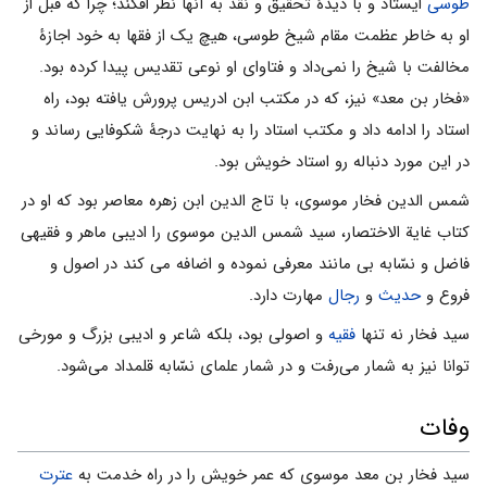
طوسى
ایستاد و با دیدۀ تحقیق و نقد به آنها نظر افکند؛ چرا که قبل از
او به خاطر عظمت مقام شیخ طوسى، هیچ یک از فقها به خود اجازۀ
مخالفت با شیخ را نمى‌داد و فتاواى او نوعى تقدیس پیدا کرده بود.
«فخار بن معد» نیز، که در مکتب ابن ادریس پرورش یافته بود، راه
استاد را ادامه داد و مکتب استاد را به نهایت درجۀ شکوفایى رساند و
در این مورد دنباله رو استاد خویش بود.
شمس الدین فخار موسوی، با تاج الدین ابن زهره معاصر بود که او در
کتاب غایة الاختصار، سید شمس الدین موسوی را ادیبی ماهر و فقیهی
فاضل و نسّابه بی مانند معرفی نموده و اضافه می کند در اصول و
فروع و
حدیث
و
رجال
مهارت دارد.
سید فخار نه تنها
فقیه
و اصولى بود، بلکه شاعر و ادیبى بزرگ و مورخى
توانا نیز به شمار مى‌رفت و در شمار علماى نسّابه قلمداد مى‌شود.
وفات
سید فخار بن معد موسوی که عمر خویش را در راه خدمت به
عترت