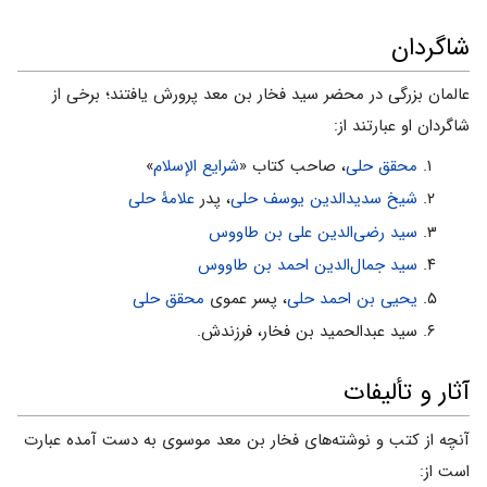
شاگردان
عالمان بزرگی در محضر سید فخار بن معد پرورش یافتند؛ برخی از
شاگردان او عبارتند از:
محقق حلى
، صاحب کتاب «
شرایع الإسلام
»
شیخ سدیدالدین یوسف حلى
، پدر
علامۀ حلى
سید رضى‌الدین على بن طاووس
سید جمال‌الدین احمد بن طاووس
یحیى بن احمد حلى
، پسر عموى
محقق حلى
سید عبدالحمید بن فخار، فرزندش.
آثار و تألیفات
آنچه از کتب و نوشته‌هاى فخار بن معد موسوی به دست آمده عبارت
است از: