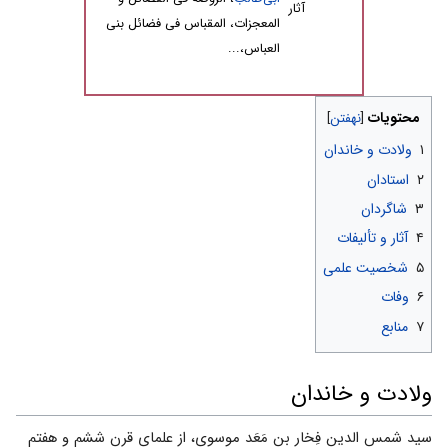
آثار
المعجزات، المقباس فی فضائل بنی
العباس،...
محتویات
۱
ولادت و خاندان
۲
استادان
۳
شاگردان
۴
آثار و تألیفات
۵
شخصیت علمى
۶
وفات
۷
منابع
ولادت و خاندان
سید شمس الدین فِخار بن مَعَد موسوی، از علمای قرن ششم و هفتم