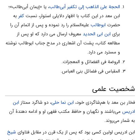
الحجة على الذاهب إلى تکفیر أبی‌طالب
، یا «إیمان أبی‌طالب‌»؛
ابن معد در این کتاب با اظهار دلایلی استوار، نسبت
کفر
به
حضرت
ابوطالب
علیه‌السلام را رد نموده و پس از اتمام آن را
برای
ابن ابی الحدید
معروف ارسال می دارد که او پس از
مطالعه کتاب، پشت آن اشعاری در مدح جناب ابوطالب نوشته
و مسترد می دارد.
الروضة فی الفضائل و المعجزات.
المقباس فی فضائل بنی العباس.
شخصیت علمى
فخار بن معد با هم‌شاگردى خود،
ابن نما حلی
، دو شاگرد ممتاز
ابن
ادریس
مى‌باشند و نگهبان و حافظ مکتب فقهى او و ادامه دهندۀ آن
به شمار مى‌روند.
ابن ادریس اولین کسى بود که پس از یک قرن در مقابل فتاواى
شیخ