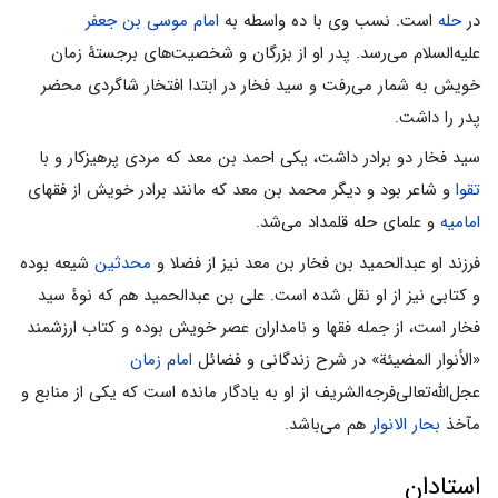
در
حله
است. نسب وى با ده واسطه به
امام موسى بن جعفر
علیه‌السلام مى‌رسد. پدر او از بزرگان و شخصیت‌هاى برجستۀ زمان
خویش به شمار مى‌رفت و سید فخار در ابتدا افتخار شاگردى محضر
پدر را داشت.
سید فخار دو برادر داشت، یکى احمد بن معد که مردى پرهیزکار و با
تقوا
و شاعر بود و دیگر محمد بن معد که مانند برادر خویش از فقهاى
امامیه
و علماى حله قلمداد مى‌شد.
فرزند او عبدالحمید بن فخار بن معد نیز از فضلا و
محدثین
شیعه بوده
و کتابى نیز از او نقل شده است. على بن عبدالحمید هم که نوۀ سید
فخار است، از جمله فقها و نامداران عصر خویش بوده و کتاب ارزشمند
«الأنوار المضیئة» در شرح زندگانى و فضائل
امام زمان
عجل‌الله‌تعالى‌فرجه‌الشریف از او به یادگار مانده است که یکى از منابع و
مآخذ
بحار الانوار
هم مى‌باشد.
استادان