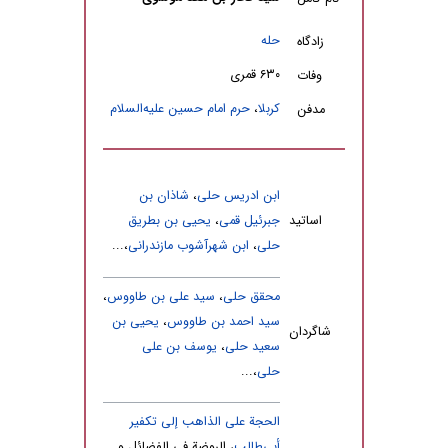
حله
زادگاه
۶۳۰ قمری
وفات
کربلا
،
حرم امام حسین علیه‌السلام
مدفن
ابن ادریس حلى
،
شاذان بن
اساتید
جبرئیل قمى
،
یحیى بن بطریق
حلى
،
ابن شهرآشوب مازندرانى
،...
محقق حلى
،
سید علی بن طاووس
،
سید احمد بن طاووس
،
یحیى بن
شاگردان
سعید حلى
،
یوسف بن علی
حلى
،...
الحجة على الذاهب إلى تکفیر
أبی‌طالب
، الروضة فی الفضائل و