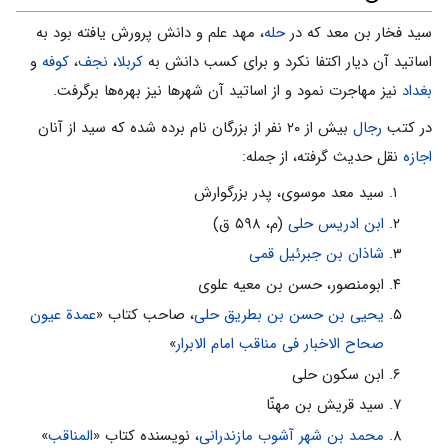
سید فخار بن معد که در
حله
، مهد علم و دانش پرورش یافته بود به
اساتید آن دیار اکتفا نکرد و براى کسب دانش به
کربلا
،
نجف
،
کوفه
و
بغداد
نیز مهاجرت نمود و از اساتید آن شهرها نیز بهره‌ها برگرفت.
در کتب
رجال
بیش از ۲۰ نفر از بزرگان نام برده شده که سید از آنان
اجازه
نقل حدیث گرفته، از جمله:
سید معد موسوى، پدر بزرگوارش
ابن ادریس حلى
(‌م، ۵۹۸ ق)
شاذان بن جبرئیل قمى
ابومنصور، حسن بن معیه علوى
یحیى بن حسن بن بطریق حلى
، صاحب کتاب «
عمدة عیون
صحاح الاخبار فی مناقب امام الابرار
»
ابن سکون حلى
سید قریش بن مهنّا
محمد بن شهر آشوب مازندرانى
، نویسنده کتاب «
المناقب
»