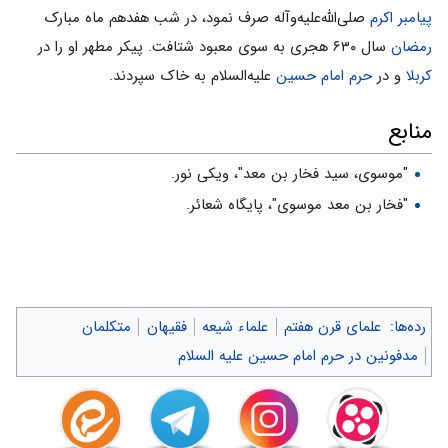
پیامبر اکرم
صلى‌الله‌علیه‌وآله صرف نمود، در شب هفدهم ماه مبارک
رمضان
سال ۶۳۰ هجرى به سوى معبود شتافت. پیکر مطهر او را در
کربلا
و در
حرم امام حسین
علیه‌السلام به خاک سپردند.
منابع
"موسوی، سید فخار بن معد"، ویکی نور.
"فخار بن معد موسوی"، پایگاه شعائر.
رده‌ها
:
علمای قرن هفتم
علماء شیعه
فقیهان
متکلمان
مدفونین در حرم امام حسین علیه السلام