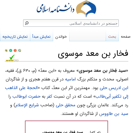
ستجو
صفحه
بحث
خواندن
نمایش مبدأ
نمایش تاریخچه
فخار بن معد موسوی
پرش
پرش
«سید فِخار بن معد موسوی»
معروف به «ابن معدّ» (م، ۶۳۰ ق)، فقیه،
به
به
اصولی، محدث و متکلم بزرگ
امامیه
در قرن هفتم هجری و از شاگردان
ناوبری
جستجو
ابن ادریس حلی
بود. مهمترین اثر ابن معدّ، کتاب «
الحجة على الذاهب
إلى تکفیر أبی‌طالب
» است که در آن نسبت
کفر
به
حضرت ابوطالب
را
رد می‌کند. عالمان بزرگی چون
محقق حلى
(صاحب
شرایع الإسلام
) و
سید بن طاووس
از شاگردان او هستند.
سید فخار بن معد موسوی
نام کامل