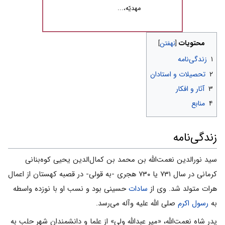
مهدیّه،...
محتویات
۱
زندگی‌نامه
۲
تحصیلات و استادان
۳
آثار و افکار
۴
منابع
زندگی‌نامه
سید نورالدین نعمت‌الله بن محمد بن کمال‌الدین یحیى کوه‌بنانى
کرمانى در سال ۷۳۱ یا ۷۳۰ هجری -به قولی- در قصبه کهستان از اعمال
هرات متولد شد. وی از
سادات
حسینی بود و نسب او با نوزده واسطه
به
رسول اکرم
صلی الله علیه وآله مى‌رسد.
پدر شاه نعمت‌الله، «میر عبدالله ولى» از علما و دانشمندان شهر حلب به‌