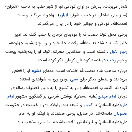
شمار می‌رفت. پدرش در اوانِ کودکی او، از شهر حلب به ناحیه «مَکران»
(سرزمینی ساحلی در جنوب شرقی
ایران
) مهاجرت می‌کند و سید
نعمت‌الله، کودکی و جوانی خود را در ایران می‌گذراند.
برخى محل تولد نعمت‌الله را کوه‌بنان کرمان یا حلب گفته‌اند. امیر
خلیل‌الله، نوه شاه نعمت‌الله، ولادت جدّ خود را روز چهارشنبه چهاردهم
ربیع الاول
دانسته است و اسدالدین نصرالله، تولد او را پنج‌شنبه بیست
و دوم
رجب
در قصبه کوه‌بنان کرمان ذکر کرده است.
درباره مذهب شاه نعمت‌الله اختلاف است. عده‌ای
تشیع
او را قطعی
می‌دانند و عده‌ای دیگر برای
سنی
بودن وی به شواهدی استناد
کرده‌اند. انتساب نعمت‌الله ولی به تشیع را به دلیل تصنیف رساله‌ای
درباره
امام مهدی
(علیه السلام)، نوشتن شرحی بر گفتگوی مشهور
امام
علی
(علیه السلام) با
کمیل
و شیعه بودن اولاد وی و خدمت در حکومت
صفویان
دانسته‌اند. در مقابل، برخی معتقدند با اینکه او به امام
علی(علیه السلام) و فرزندانش ارادت داشت، اما سنی مذهب بود.