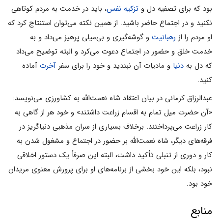
بود که براى تصفیه دل و
تزکیه نفس
، باید در خدمت به مردم کوتاهى
نکنید و در اجتماع حاضر باشید. از همین نکته مى‌توان استنتاج کرد که
او مردم را از
رهبانیت
و گوشه‌گیرى و بى‌میلى پرهیز مى‌داد و به
خدمت خلق و حضور در اجتماع دعوت مى‌کرد و البته توضیح مى‌داد
که دل به
دنیا
و مادیات آن نبندید و خود را براى سفر
آخرت
آماده
کنید.
عبدالرزاق کرمانى در بیان اعتقاد شاه نعمت‌الله به کشاورزى مى‌نویسد:
«آن حضرت میل تمام به اقسام زراعت داشتند» و خود هر از گاهى به
کار زراعت مى‌پرداختند. برخلاف بسیارى از سران مذهبى دنیاگریز در
فرقه‌هاى دیگر، شاه نعمت‌الله بر حضور در اجتماع و مشغول شدن به
کار و دورى از تنبلى تأکید داشت، البته این صرفاً یک دستور اخلاقى
نبود، بلکه این خود بخشى از برنامه‌هاى او براى پرورش معنوى مریدان
خود بود.
منابع