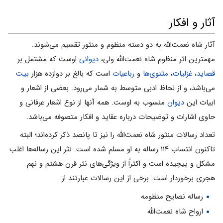
آثار و افکار
آثار شاه نعمت‌الله به دو دسته منظوم و منثور تقسیم می‌شوند.
مهمترین اثر منظوم شاه نعمت‌الله ولى،
دیوانى
اوست که مشتمل بر
قصاید
،
غزلیات
،
مثنوی‌ها
و
رباعیات
است که بالغ بر دوازده هزار
بیت
می‌باشد، و از لحاظ ادبى متوسط به شمار مى‌رود. بعضی از اشعار و
ابیات این
دیوان
منسوب‌ به اوست. همه آنها از نوع اشعار عرفانی و
حاوی اشارات و توضیحات درباره عقاید و افکار متصوفه می‌باشد.
تعداد رسالات منثور شاه نعمت‌الله را نیز تا پانصد ذکر کرده‌اند؛ البته
تاکنون انتساب ۱۱۴ رساله به او مسلم شده است. نثر این رساله‌ها اغلب
مشکل و پیچیده است و اکثراً از ویژگی‌های نثر قرن هشتم و نهم
هجری برخوردار است. برخی از این رسالات عبارتند از:
رساله نصایح منظومه
ارواح شاه نعمت‌الله