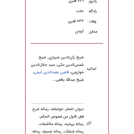
۷۳۰ قمری
زادروز
حلب
زادگاه
۸۳۲ قمری
وفات
کرمان
مدفن
شیخ رکن‌الدین شیرازى، شیخ
شمس‌الدین مکى، سید جلال‌الدین
اساتید
خوارزمى،
قاضی عضدالدین ایجی
،
شیخ عبدالله یافعى،...
دیوان اشعار، خوابنامه، رساله شرح
فصّ الاول من فصوص الحکم،
آثار
رساله برزخیه، رساله مکاشفات،
رساله مُنشآت، رساله نفسیّه، رساله