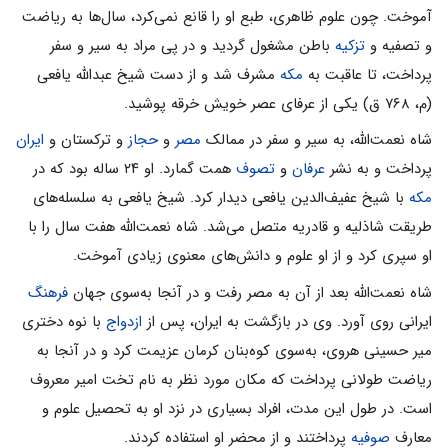
آموخت. چون علوم ظاهرى، طبع او را قانع نمى‌کرد، سال‌ها به ریاضت
و تصفیه و
تزکیه
باطن مشغول گردید و در پى مراد به سیر و سفر
پرداخت، تا عاقبت به
مکه
مشرف شد و از دست شیخ عبدالله یافعى
(م، ۷۶۸ ق) یکى از عرفاى عصر خویش خرقه پوشید.
شاه نعمت‌الله، به سیر و سفر در ممالک
مصر
و
حجاز
و ترکستان و
ایران
پرداخت و به نشر
عرفان
و
تصوف
همت گمارد. او ۲۴ ساله بود که در
مکه
با شیخ عفیف‌الدین یافعى دیدار کرد. شیخ یافعى به سلسله‌هاى
طریقت شاذلیه و قادریه متصل مى‌شد. شاه نعمت‌الله هفت سال را با
او سپرى کرد و از او علوم و دانش‌هاى معنوى زیادى آموخت.
شاه نعمت‌الله بعد از آن به مصر رفت و در آنجا به‌سوى جهان
فرهنگ
ایرانى روى آورد. وى در بازگشت به ایران، پس از
ازدواج
با نوه دخترى
میر حسینى هروى، به‌سوى کوه‌بنان کرمان عزیمت کرد و در آنجا به
ریاضت طولانى پرداخت که مکان مورد نظر به نام تخت امیر معروف
است. در طول این مدت، افراد بسیارى در نزد او به تحصیل علوم و
معارف
صوفیه
پرداختند و از محضر او استفاده کردند.