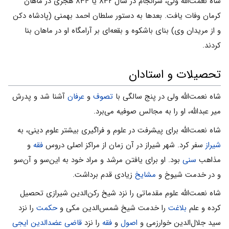
شاه نعمت‌الله ولى، سرانجام در سال ۸۳۲ یا ۸۳۴ هجری در ماهان
کرمان وفات یافت. بعدها به دستور سلطان احمد بهمنی (پادشاه دکن
و از مریدان وی) بنای باشکوه و بقعه‌ای بر آرامگاه او در ماهان بنا
کردند.
تحصیلات و استادان
شاه نعمت‌الله ولى در پنج سالگى با
تصوف
و
عرفان
آشنا شد و پدرش
میر عبدالله، او را به مجالس صوفیه مى‌برد.
شاه نعمت‌الله براى پیشرفت در علوم و فراگیرى بیشتر علوم دینى، به
شیراز
سفر کرد. شهر شیراز در آن زمان از مراکز اصلى دروس
فقه
و
مذاهب
سنی
بود. او براى یافتن مرشد و مراد خود به این‌سو و آن‌سو
و در خدمت شیوخ و
مشایخ
زیادى قدم برداشت.
شاه نعمت‌الله علوم مقدماتى را نزد شیخ رکن‌الدین شیرازى تحصیل
کرده و علم
بلاغت
را خدمت شیخ شمس‌الدین مکى و
حکمت
را نزد
سید جلال‌الدین خوارزمى و
اصول
و
فقه
را نزد
قاضی عضدالدین ایجی