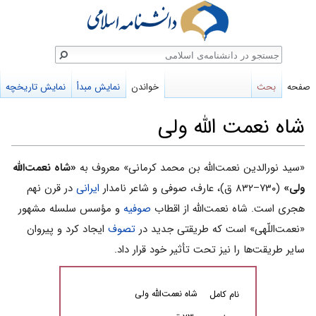
ستجو
صفحه
بحث
خواندن
نمایش مبدأ
نمایش تاریخچه
شاه نعمت الله ولی
پرش
پرش
«سید نورالدین نعمت‌الله بن محمد کرمانى» معروف به
«شاه نعمت‌الله
به
به
ولى»
(۷۳۰–۸۳۲ ق)، عارف، صوفى و شاعر نامدار
ایرانى
در قرن نهم
ناوبری
جستجو
هجری است. شاه نعمت‌الله از اقطاب
صوفیه
و مؤسس سلسله مشهور
«نعمت‌اللّهى» است که طریقتى جدید در
تصوف
ایجاد کرد و پیروان
سایر طریقت‌ها را نیز تحت تأثیر خود قرار داد.
شاه نعمت‌الله ولى
نام کامل