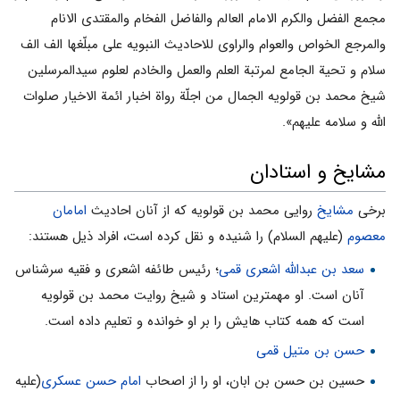
مجمع الفضل والکرم الامام العالم والفاضل الفخام والمقتدی الانام
والمرجع الخواص والعوام والراوی للاحادیث النبویه علی مبلّغها الف الف
سلام و تحیة الجامع لمرتبة العلم والعمل والخادم لعلوم سیدالمرسلین
شیخ محمد بن قولویه الجمال من اجلّة رواة اخبار ائمة الاخیار صلوات
الله و سلامه علیهم».
مشایخ و استادان
برخی
مشایخ
روایی محمد بن قولویه که از آنان احادیث
امامان
معصوم
(علیهم السلام) را شنیده و نقل کرده است، افراد ذیل هستند:
سعد بن عبدالله اشعری قمی
؛ رئیس طائفه اشعری و فقیه سرشناس
آنان ‌است. او مهمترین استاد و شیخ روایت محمد بن قولویه
است که همه کتاب هایش را بر او خوانده و تعلیم داده است.
حسن بن متیل قمی
حسین بن حسن بن ابان، او را از اصحاب
امام حسن عسکری
(علیه