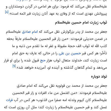
علیه‌السلام نقل می‌کند که فرمود: برای هر امامی‌ در گردن دوستداران و
[۸]
پیروانش عهدی است که از وفای به عهد آنان زیارت قبر ائمه است».
ثواب زیارت امام حسین علیه‌السلام
جعفر بن محمد از پدر بزرگوارش نقل می‌کند که
امام صادق
علیه‌السلام
در ضمن حدیثی فرمودند: «من زار قبر الحسین علیه‌السلام عارفاً بحقه
کتب الله له ثواب الف حجة مقبولة و غفر له ما تقدم من ذنبه و ما
تأخّر؛ هر کس قبر
حسین بن علی
را در حالی که عارف به حق امام
است زیارت کند، خداوند متعال ثواب هزار
حج
قبول شده را برای او قرار
[۹]
می‌دهد و تمام گناهان گذشته و آینده او، آمرزیده خواهد شد».
تولد دوباره
جعفر بن محمد از محمد بن قولویه نقل می‌کند که امام صادق
علیه‌السلام فرمودند: «من اغتسل من ماء الفرات و زار قبر الحسین
علیه‌السلام کان کیوم ولدته امه صفرا من الذنوب؛ هر کس در آب
فرات
غسل کند و قبر حسین علیه‌السلام را زیارت کند؛ مثل آن روزی است که