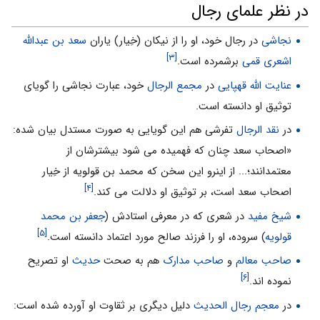
در نظر علمای رجال
نجاشی
در رجال خود، او را از نیکان (خِیار) یاران
سعد بن عبدالله
[۳]
اشعری قمی
برشمرده است.
عنایت الله قهپایی
در
مجمع الرجال
خود، عبارت نجاشی را گویای
توثیق او دانسته است.
در
نقد الرجال
تفرشی هم این گویایی به صورت مستدل بیان شده:
«اصحاب سعد چنان که فهمیده می‏ شود بیشترشان از
معتمدانند؛... از این‏رو این سخن که محمد بن قولویه از خِیار
[۴]
اصحاب سعد است، بر توثیق او دلالت می‏ کند.
شیخ مفید
در شعری که در معرفی استادش (
جعفر بن محمد
[۵]
قولویه
) سروده، او را فرزند صالح مورد اعتماد دانسته است.
صاحب معالم
و
صاحب مدارک
هم به صحت
حدیث
او تصریح
[۶]
نموده ‏اند.
در
معجم رجال الحدیث
دلیل دیگری بر ثقاوت او آورده شده است: