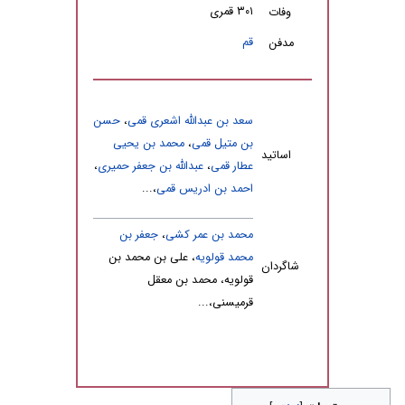
۳۰۱ قمری
وفات
قم
مدفن
سعد بن عبدالله اشعری قمی
،
حسن
بن متیل قمی
،
محمد بن یحیی
اساتید
عطار قمی
،
عبدالله بن جعفر حمیری
،
احمد بن ادریس قمی
،...
محمد بن عمر کشی
،
جعفر بن
محمد قولویه
، علی بن محمد بن
شاگردان
قولویه، محمد بن معقل
قرمیسنی،...