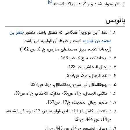
[۱۰]
از مادر متولد شده و از گناهان پاک است».
پانویس
↑
لفظ "ابن قولویه" هنگامی‌ که مطلق باشد، منظور
جعفر بن
محمد بن قولویه
است و ضبط آن قولویه می باشد.
(ریحانةالادب، میرزا محمدعلی مدرس، ج 8، ص 162)
↑
ریحانةالادب، ج 8، ص 163.
↑
رجال النجاشی، ص123.
↑
نقد الرجال، ج2، ص329.
↑
بهجةالمقال فی شرح زبدةالمقال، ج6، ص338.
↑
منتقی الجمال، ج1، ص56؛ مدارک الاحکام، ج1، ص59.
↑
معجم رجال الحدیث، ج17، ص167.
↑
منتخب کامل الزیارات، ابن قولویه، ص 212؛ وسائل الشیعه،
ج 14، ص 444، ح 2.
↑
وسائل الشیعه، ج 14، ص 445، ح 1.