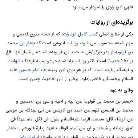
فقهی این راوی را نمودار می ‏سازد.
برگزیده‌ای از روایات
یکی از منابع اصلی کتاب
کامل الزیارات
، که از جمله متون قدیمی و
مهم شیعه محسوب می ‏شود، روایات انبوهی است که
جعفر بن محمد
بن قولویه
از پدر بزرگوارش «محمد بن قولویه» شنیده و شمار آنها بالغ
بر 257
حدیث
است. اکثر روایات یاد شده در دو زمینه فرهنگ
شهادت
و فرهنگ
زیارت
است، که در هر دوی این زمینه‏ ها،
امام حسین
علیه‏
السلام برجستگی خاصی دارد. برخی از این احادیث چنین است:
وفای به عهد
«جعفر بن محمد بن قولویه عن ابیه و اخیه و علی بن الحسین و
محمد بن الحسن کلهم عن احمد بن ادریس عن ابی عبدالله بن موسی
عن الوشاء قال: سمعت الرضا علیه‌السلام یقول: ان لکل امام عهداً فی
عنق اولیائه و شیعته و ان من تمام الوفاء بالعهد زیارة قبورهم...؛ جعفر
بن محمد از پدرش محمد بن قولویه با چند واسطه از
امام رضا