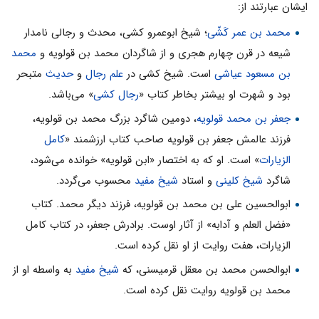
ایشان عبارتند از:
محمد بن عمر کَشّی
؛ شیخ ابوعمرو کشی، محدث و رجالی نامدار
شیعه در قرن چهارم هجری و از شاگردان محمد بن قولویه و
محمد
بن مسعود عیاشی
است. شیخ کشی در
علم رجال
و
حدیث
متبحر
بود و شهرت او بیشتر بخاطر کتاب «
رجال کشی
» می‌باشد.
جعفر بن محمد قولویه
، دومین شاگرد بزرگ محمد بن قولویه،
فرزند عالمش جعفر بن قولویه صاحب کتاب ارزشمند «
کامل
الزیارات
» است. او که به اختصار «ابن قولویه» خوانده می‌شود،
شاگرد
شیخ کلینی
و استاد
شیخ مفید
محسوب می‌گردد.
ابوالحسین علی بن محمد بن قولویه، فرزند دیگر محمد. کتاب
«فضل العلم و آدابه» از آثار اوست. برادرش جعفر، در کتاب کامل
الزیارات، هفت روایت از او نقل کرده است.
ابوالحسن محمد بن معقل قرمیسنی، که
شیخ مفید
به واسطه او از
محمد بن قولویه روایت نقل کرده است.