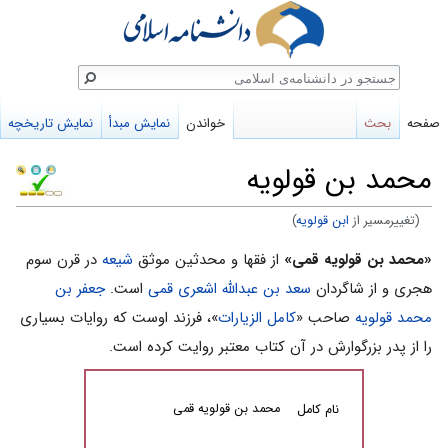
ستجو
صفحه
بحث
خواندن
نمایش مبدأ
نمایش تاریخچه
محمد بن قولویه
(تغییرمسیر از
ابن قولویه
)
پرش
پرش
«محمد بن قولویه قمی»
از فقها و محدثین موثق
شیعه
در قرن سوم
به
به
هجری و از شاگردان
سعد بن عبدالله اشعری قمی
است.
جعفر بن
ناوبری
جستجو
محمد قولویه
صاحب «
کامل الزیارات
»، فرزند اوست که روایات بسیاری
را از پدر بزرگوارش در آن کتاب معتبر روایت کرده است.
محمد بن قولویه قمی
نام کامل