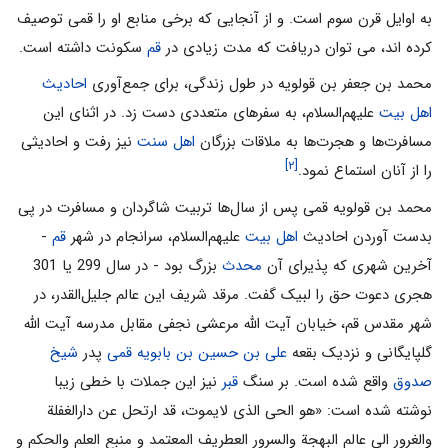
به اوایل قرن سوم است. و از آنجایی که برخی منابع او را قمی توصیف
کرده اند، می توان دریافت که مدت زیادی در
قم
سکونت داشته است.
محمد بن جعفر بن قولویه در طول زندگی، برای جمع‌آوری
احادیث
اهل بیت
علیهم‌السلام، به سفرهای متعددی دست زد. در اثنای این
مسافرت‌ها و هجرت‌ها به ملاقات بزرگان
اهل سنت
نیز رفت و احادیثی
[۲]
را از آنان استماع نمود.
محمد بن قولویه قمی پس از سال‌ها تربیت شاگردان و مسافرت در پی
بدست آوردن احادیث
اهل بیت
علیهم‌السلام، سرانجام در شهر
قم
-
آخرین شهری که پذیرای آن
محدث
بزرگ بود - در سال 299 یا 301
هجری دعوت حق را لبیک گفت. مرقد شریف این عالم جلیل‌القدر، در
شهر مقدس قم، خیابان آیت الله مرعشی نجفی مقابل مدرسه آیت الله
گلپایگانی و نزدیک بقعه
علی بن حسین بن بابویه قمی
پدر
شیخ
صدوق
واقع شده است. بر سنگ
قبر
نیز این جملات با خطی زیبا
نوشته شده است: «هو الحی الذی لایموت، قد ارتحل عن دارالغفلة
والغرور الی عالم البهجة والسرور العطریف المعتمد و منبع العلم والحکم و