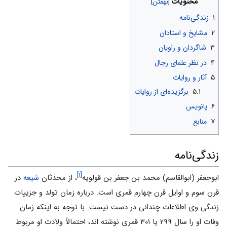
محتویات
۱
زندگی‌نامه
۲
مشایخ و استادان
۳
شاگردان و راویان
۴
در نظر علمای رجال
۵
آثار و روایات
۵.۱
برگزیده‌ای از روایات
۶
پانویس
۷
منابع
زندگی‌نامه
[۱]
ابوجعفر (ابوالقاسم) محمد بن جعفر بن قولویه
، از محدثان
شیعه
در
قرن سوم و اوایل قرن چهارم قمری است. درباره زمان تولد و جزییات
زندگی وی اطلاعات چندانی در دست نیست. با توجه به اینکه زمان
وفات او را سال ۲۹۹ یا ۳۰۱ قمری نوشته اند، احتمالاً ولادت او مربوط