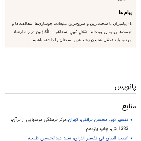
پیام ها
1- پيامبران با سخت‌ترين و صريح‌ترين تبليغات، جوسازى‌ها، مخالفت‌ها و
تهمت‌ها رو به رو بوده‌اند. ضَلالٍ مُبِينٍ‌- سَفاهَةٍ ... الْكاذِبِينَ‌ در راه ارشاد
مردم، بايد تحمّل شنيدن زشت‌ترين سخنان را داشته باشيم.
2- سعه‌ى صدر و بزرگوارى انبيا تا آنجاست كه پس از آن همه جسارت
باز با مهربانى مى‌گويند: اى قوم من. «يا قَوْمِ»
3- از خويش نفى تهمت كنيم، ولى حقّ نداريم تهمت را به سوى ديگران
سوق دهيم. «لَيْسَ بِي سَفاهَةٌ»
پانویس
4- انبيا، حتّى ذرّه‌اى و لحظه‌اى كارى را كه معقول نباشد انجام نمى‌دهند.
«لَيْسَ بِي سَفاهَةٌ» (در ادبيات عرب، هرگاه نكره در كنار نفى قرار گيرد،
نفى عموم است، يعنى در هيچ زمانى من كار سفيهانه نكرده‌ام.)
منابع
5- آنكه به هدف خود ايمان دارد و از پشتوانه‌ى الهى برخوردار است، در
تفسیر نور
،
محسن قرائتی
،
تهران
:مركز فرهنگى درسهايى از قرآن،
برابر برخورد بد ديگران آرام برخورد مى‌كند. «لَيْسَ بِي سَفاهَةٌ»
1383 ش، چاپ يازدهم
6- مربّى و مبلّغ، نبايد وظيفه‌ى اصلى را فراموش كند. «لكِنِّي رَسُولٌ»
اطیب البیان فی تفسیر القرآن‌
،
سید عبدالحسین طیب
،