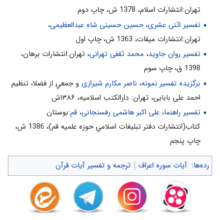
7- دستورات الهى كه توسط پيامبر آورده مى‌شود، در مسير تربيت
تهران:انتشارات اسلام‌، 1378 ش‌، چاپ دوم‌
انسان و از شئون ربوبيّت خداوند است. «رَسُولٌ مِنْ رَبِّ الْعالَمِينَ»
تفسیر اثنی عشری
،
حسین حسینی شاه عبدالعظیمی
،
تفسير نور(10جلدى)، ج‌3، ص: 94
تهران:انتشارات ميقات، 1363 ش، چاپ اول
تفسیر روان جاوید
،
محمد ثقفی تهرانی
، تهران:انتشارات برهان،
1398 ق، چاپ سوم
برگزیده تفسیر نمونه
،
ناصر مکارم شیرازی
و جمعي از فضلا، تنظیم
احمد علی بابایی، تهران: دارالکتب اسلامیه، ۱۳۸۶ش
تفسیر راهنما
،
علی اکبر هاشمی رفسنجانی
،
قم
:بوستان
كتاب(انتشارات دفتر تبليغات اسلامي حوزه علميه قم)، 1386 ش‌،
چاپ پنجم‌
رده‌ها
:
آیات سوره اعراف
ترجمه و تفسیر آیات قرآن