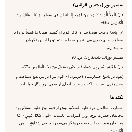
تفسیر نور (محسن قرائتی)
قالَ الْمَلَأُ الَّذِينَ كَفَرُوا مِنْ قَوْمِهِ إِنَّا لَنَراكَ فِي سَفاهَةٍ وَ إِنَّا لَنَظُنُّكَ مِنَ
الْكاذِبِينَ «66»
(در پاسخ دعوت هود،) سران كافر قوم او گفتند: همانا ما قطعاً تو را در
سفاهت و بى‌خردى مى‌بينيم و به طور حتم تو را از دروغگويان
مى‌پنداريم.
تفسير نور(10جلدى)، ج‌3، ص: 93
قالَ يا قَوْمِ لَيْسَ بِي سَفاهَةٌ وَ لكِنِّي رَسُولٌ مِنْ رَبِّ الْعالَمِينَ «67»
(هود در پاسخ جسارتشان) فرمود: اى قوم من! در من هيچ سفاهت و
سبك‌مغزى نيست، بلكه من فرستاده‌اى از سوى پروردگار جهانيانم.
نکته ها
جسارت مخالفان هود عليه السلام، بيش از قوم نوح عليه السلام بود.
مخالفان حضرت نوح، او را گمراه مى‌ناميدند، «لَفِي ضَلالٍ مُبِينٍ» امّا
مخالفان هود، او را سفيه و دروغگو مى‌شمردند. فِي سَفاهَةٍ ... مِنَ
الْكاذِبِينَ‌