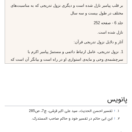
بر قلب پيامبر نازل شده است و ديگرى نزول تدريجى كه به مناسبت‌هاى
مختلف در طول بيست و سه سال‌
جلد 6 - صفحه 252
نازل شده است.
آثار و دلايل نزول تدريجى قرآن:
1. نزول تدريجى، عامل ارتباط دائمى و مستمرّ پيامبر اكرم با
سرچشمه‌ى وحى و مايه‌ى استوارى او در راه است و بيانگر آن است كه
رسالت يك جرقّه‌ى مقطعى نيست.
2. دينِ زنده و جامع آن است كه با حوادث و مناسبت‌ها ارتباطى نيرومند
داشته باشد، و حوادث و مناسبت‌ها هم به مرور پيدا مى‌شود، نه يكدفعه.
3. انجام همه‌ى اوامر و ترك همه‌ى نواهى يكدفعه براى عموم مردم
پانویس
سخت بود وسبب عُسر و حَرَج مى‌شد.
↑
تفسير احسن الحديث، سید علی اکبر قرشی، ج‏7، ص285
4. چون هر سوره و آيه‌ى قرآن به تنهايى يك معجزه است، بنابراين نزول
↑
ابن ابى حاتم در تفسیر خود و حاکم صاحب المستدرک.
تدريجى آن به منزله‌ى چندين معجزه‌ى پى در پى و هر معجزه‌اى مايه‌ى
تسلّى قلب پيامبر در برابر آزار دشمنان است.