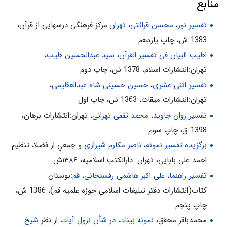
منابع
5. نزول هر آيه به مناسبت نيازى كه پيدا مى‌شود با نزول همه‌ى آيات
بدون در نظر گرفتن نيازها، تفاوت بسيار است.
تفسیر نور
،
محسن قرائتی
،
تهران
:مركز فرهنگى درسهايى از قرآن،
6. بعضى آيات پاسخ سؤالات مردم است، پس اوّل بايد سؤالش مطرح
1383 ش، چاپ يازدهم
شود تا بعد آيه‌اى درپاسخ آن نازل شود.
اطیب البیان فی تفسیر القرآن‌
،
سید عبدالحسین طیب
،
7. بعضى آيات و احكام براى مدّتى معيّن نازل شده است، لذا بايد آيه‌ى
تهران:انتشارات اسلام‌، 1378 ش‌، چاپ دوم‌
ناسخ نازل شود.
تفسیر اثنی عشری
،
حسین حسینی شاه عبدالعظیمی
،
ترتيل چيست؟
تهران:انتشارات ميقات، 1363 ش، چاپ اول
پيامبراكرم صلى الله عليه و آله فرمود: ترتيل آن است كه قرآن را با
تفسیر روان جاوید
،
محمد ثقفی تهرانی
، تهران:انتشارات برهان،
بيان روشن بخوانيد، (نه مثل شعر، نه مثل نثر)، هنگام برخورد بر
1398 ق، چاپ سوم
لطايف آن توقّف كنيد، روح و دل خود را صفا دهيد و هدف شما در
برگزیده تفسیر نمونه
،
ناصر مکارم شیرازی
و جمعي از فضلا، تنظیم
تلاوت، رسيدن به آخر سوره نباشد. «1»
احمد علی بابایی، تهران: دارالکتب اسلامیه، ۱۳۸۶ش
حضرت على عليه السلام فرمود: مراد از ترتيل، رعايت موارد وقف و
تفسیر راهنما
،
علی اکبر هاشمی رفسنجانی
،
قم
:بوستان
اداى حروف است. «2»* امام صادق عليه السلام فرمود: ترتيل، يعنى
كتاب(انتشارات دفتر تبليغات اسلامي حوزه علميه قم)، 1386 ش‌،
زيبا و آرام خواندن قرآن، مكث كردن در آن و پناه بردن‌
چاپ پنجم‌
«1». تفسير مجمع‌البيان.
محمدباقر محقق،
نمونه بینات در شأن نزول آیات
از نظر
شیخ