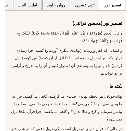
تفسیر نور
اثنی عشری
روان جاوید
اطیب البیان
برگزی
تفسیر نور (محسن قرائتی)
وَ قالَ الَّذِينَ كَفَرُوا لَوْ لا نُزِّلَ عَلَيْهِ الْقُرْآنُ جُمْلَةً واحِدَةً كَذلِكَ لِنُثَبِّتَ بِهِ
فُؤادَكَ وَ رَتَّلْناهُ تَرْتِيلًا «32»
و كسانى كه كفر ورزيدند، (بهانه‌ى ديگرى آورده و) گفتند: چرا (تمام)
قرآن يكجا بر او نازل نشده است؟ (غافل از آن كه ما) اين گونه (نازل
كرديم) تا دل تو را به وسيله‌ى آن استوار كنيم و آن را به تدريج و آرامى
بر تو خوانديم.
نکته ها
بهانه‌جويان، هر لحظه بهانه‌ى جديدى مى‌گرفتند. گاهى مى‌گفتند: چرا به
ما وحى نمى‌شود؟ گاهى مى‌گفتند: چرا فرشته وحى را نمى‌بينيم؟ چرا
پيامبر سرمايه و كاخ و طلا ندارد؟ و گاهى مى‌گفتند: چرا قرآن يكجا نازل
نمى‌شود؟
در حالى كه قرآن داراى دو نزول است: يكى نزول دفعى كه در شب قدر