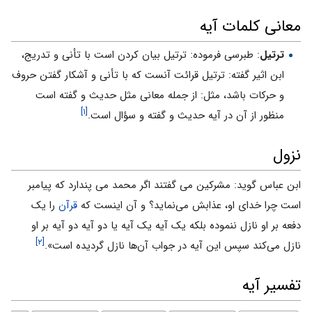
معانی کلمات آیه
ترتيل
: طبرسى فرموده: ترتيل بيان كردن است با تأنى و تدريج،
ابن اثير گفته: ترتيل قرائت آنست كه با تأنى و آشكار گفتن حروف
و حركات باشد، مثل: از جمله معانى مثل حديث و گفته است
[۱]
منظور از آن در آيه حديث و گفته و سؤال است.
نزول
ابن عباس گوید: مشرکین مى گفتند اگر محمد مى پندارد که پیامبر
است چرا خداى او، عذابش می‌نماید؟ و آن اینست که
قرآن
را یک
دفعه بر او نازل ننموده بلکه یک آیه یک آیه یا دو آیه دو آیه بر او
[۲]
نازل می‌کند سپس این آیه در جواب آن‌ها نازل گردیده است».
تفسیر آیه