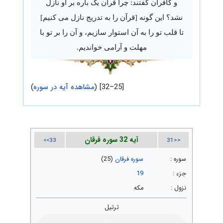
و کافران گفتند: چرا قرآن یک باره بر او نازل
نشد؟ این گونه [قرآن را به تدریج نازل می کنیم]
تا قلب تو را به آن استوار سازیم، و آن را بر تو با
مهلت و آرامی خواندیم.
[25–32] (
مشاهده آیه در سوره
)
آیه 32 سوره فرقان
33>>
<<31
سوره :
سوره فرقان
(25)
جزء :
19
نزول :
مکه
ترتیل