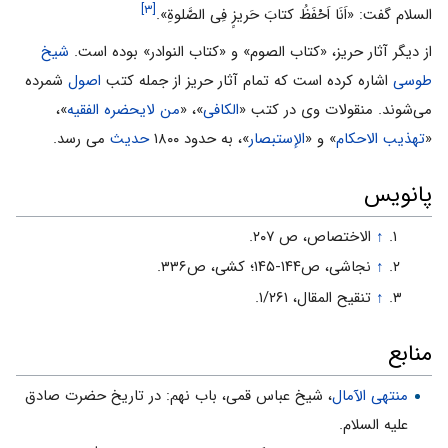
[۳]
السلام گفت: «اَنَا اَحْفَظُ کتابَ حَریزٍ فِى الصَّلوةِ».
از دیگر آثار حریز، «کتاب الصوم» و «کتاب النوادر» بوده است.
شیخ
طوسی
اشاره کرده است که تمام آثار حریز از جمله کتب
اصول
شمرده
می‌شوند. منقولات وی در کتب «
الکافی
»، «
من لایحضره الفقیه
»،
«
تهذیب الاحکام
» و «
الإستبصار
»، به حدود ۱۸۰۰
حدیث
می رسد.
پانویس
↑
الاختصاص، ص ۲۰۷.
↑
نجاشی، ص۱۴۴-۱۴۵؛ کشی، ص۳۳۶.
↑
تنقیح المقال، ۱/۲۶۱.
منابع
منتهی الآمال
، شیخ عباس قمی، باب نهم: در تاریخ حضرت صادق
علیه السلام.