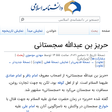
ستجو
صفحه
بحث
خواندن
نمایش مبدأ
نمایش تاریخچه
حریز بن عبدالله سجستانی
نسخهٔ تاریخ ‏۱۱ دسامبر ۲۰۲۱، ساعت ۱۴:۵۵ توسط
مهدی موسوی
(
بحث
|
مشارکت‌ها
)
(ویرایش)
(
تفاوت
)
→ نسخهٔ قدیمی‌تر
|
نمایش نسخهٔ فعلی
(
تفاوت
) |
نسخهٔ جدیدتر ←
(
تفاوت
)
پرش
پرش
«حریز بن عبدالله سجستانی» از اصحاب معروف
امام باقر
و
امام صادق
به
به
علیهما السلام است. او از اهل
کوفه
بود، لکن به جهت تجارت روغن،
ناوبری
جستجو
مسافرت به سجستان مى‌کرد به «سجستانى» مشهور شد.
گفته شده «حریز» در زمان حضرت صادق علیه السلام به جهت قتال با
خوارج
سجستان در واکنش به ناسزاگویی آنان به
امام ­علی
علیه