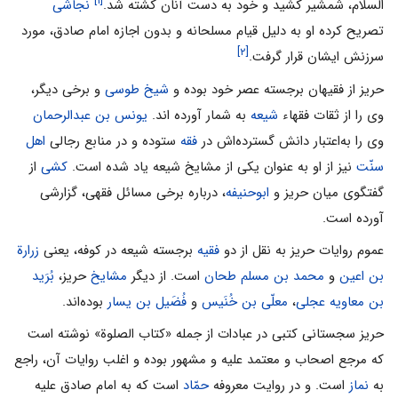
[۱]
السلام، شمشیر کشید و خود به دست آنان کشته شد.
نجاشی
تصریح کرده او به دلیل قیام مسلحانه و بدون اجازه امام صادق، مورد
[۲]
سرزنش ایشان قرار گرفت.
حریز از فقیهان برجسته عصر خود بوده و
شیخ طوسی
و برخی دیگر،
وی را از ثقات فقهاء
شیعه
به شمار آورده اند.
یونس‌ بن عبدالرحمان
وی را به‌اعتبار دانش گسترده‌اش در
فقه
ستوده و در منابع رجالی
اهل
سنّت
نیز از او به عنوان یکی از مشایخ شیعه یاد شده است.
کشی
از
گفتگوی میان حریز و
ابوحنیفه
، درباره برخی مسائل فقهی، گزارشی
آورده است.
عموم روایات حریز به نقل از دو
فقیه
برجسته شیعه در کوفه، یعنی
زرارة
بن اعین
و
محمد بن مسلم طحان
است. از دیگر
مشایخ
حریز،
بُرَید
بن معاویه عجلی
،
معلّی‌ بن خُنَیس
و
فُضَیل‌ بن یسار
بوده‌اند.
حریز سجستانی کتبى در عبادات از جمله «کتاب الصلوة» نوشته است
که مرجع اصحاب و معتمد علیه و مشهور بوده و اغلب روایات آن، راجع
به
نماز
است. و در روایت معروفه
حمّاد
است که به امام صادق علیه