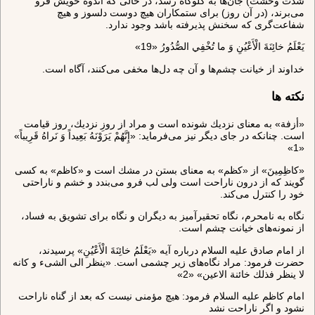
شدّت وحشت) جان‌ها به گلوگاه رسد، در حالى كه اندوه خويش فرو
مى‌برند، (در آن روز) براى ستمكاران هيچ دوست دلسوز و هيچ
شفاعت‌گرى كه سخنش پذيرفته باشد وجود ندارد.
يَعْلَمُ خائِنَةَ الْأَعْيُنِ وَ ما تُخْفِي الصُّدُورُ «19»
خداوند از خيانت چشم‌ها و آن چه دل‌ها مخفى مى‌كنند، آگاه است.
نکته ها
«أزفة» به معناى نزديك شونده است و مراد از روزِ نزديك، روز قيامت
است. چنانكه در جاى ديگر نيز مى‌فرمايد: «إِنَّهُمْ يَرَوْنَهُ بَعِيداً وَ نَراهُ قَرِيباً»
«1»
«كاظِمِينَ» از «كظم» به معناى بستن در مشك است و «كاظم» به كسى
گويند كه از درون ناراحت است ولى لب فرو مى‌بندد و خشم و ناراحتى
خود را كنترل مى‌كند.
نگاه به نامحرم، نگاه تحقيرآميز به ديگران و نگاه براى تشويق به فساد،
از نمونه‌هاى خيانت چشم است.
از امام صادق عليه السلام درباره آيه‌ «يَعْلَمُ خائِنَةَ الْأَعْيُنِ» پرسيدند،
حضرت فرمود: مراد نگاه‌هاى زير چشمى است. «ينظر الى الشى‌ء و كانه
لا ينظر فذلك خائنة الاعين» «2»
امام كاظم عليه السلام فرمود: هيچ مؤمنى نيست كه بعد از گناه ناراحت
نشود و اگر ناراحت نشد