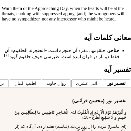
Warn them of the Approaching Day, when the hearts will be at the
throats, choking with suppressed agony, [and] the wrongdoers will
have no sympathizer, nor any intercessor who might be heard.
معانی کلمات آیه
حناجر
: حلقوم‏ها. مفرد آن حنجره است «الحنجرة: الحلقوم» آن
[۱]
فقط دو بار در قرآن آمده است، طبرسى جوف حلقوم گويد.
تفسیر آیه
تفسیر نور
اثنی عشری
روان جاوید
اطیب البیان
برگ
تفسیر نور (محسن قرائتی)
وَ أَنْذِرْهُمْ يَوْمَ الْآزِفَةِ إِذِ الْقُلُوبُ لَدَى الْحَناجِرِ كاظِمِينَ ما لِلظَّالِمِينَ مِنْ
حَمِيمٍ وَ لا شَفِيعٍ يُطاعُ «18»
(اى پيامبر!) مردم را از روز نزديك (قيامت) هشدار ده، آن‌گاه كه (از