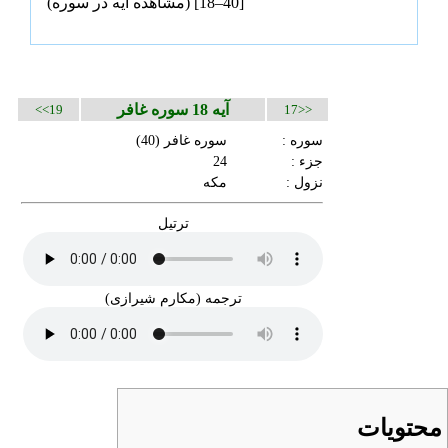
[40–18] (
مشاهده آیه در سوره
)
آیه 18 سوره غافر
19>>
<<17
سوره :
سوره غافر
(40)
جزء :
24
نزول :
مکه
ترتیل
ترجمه (مکارم شیرازی)
محتویات