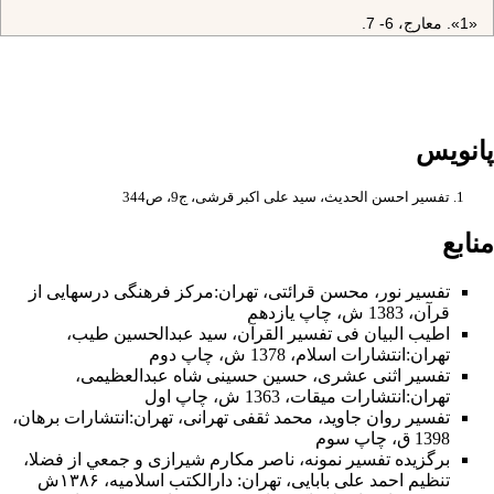
«1». معارج، 6- 7.
«2». تفسير نورالثقلين.
جلد 8 - صفحه 235
مؤمن نيست و شفاعت براى او نيست و او ظالم است. سپس اين آيه‌ «ما
پانویس
لِلظَّالِمِينَ مِنْ حَمِيمٍ وَ لا شَفِيعٍ يُطاعُ» را تلاوت فرمودند. «1»
پیام ها
تفسير احسن الحديث، سید علی اکبر قرشی، ج9، ص344
1- مرگ و قيامت نزديك است، خود را آماده كنيم. «يَوْمَ الْآزِفَةِ»
منابع
2- مجرم در قيامت، نه مى‌ميرد و نه راحت مى‌شود. «إِذِ الْقُلُوبُ لَدَى
الْحَناجِرِ» (در جاى ديگر مى‌خوانيم: «وَ يَأْتِيهِ الْمَوْتُ مِنْ كُلِّ مَكانٍ وَ ما هُوَ
تفسیر نور
،
محسن قرائتی
،
تهران
:مركز فرهنگى درسهايى از
بِمَيِّتٍ» «2» از هر سو مرگ به سراغش مى‌آيد ولى نمى‌ميرد.)
قرآن، 1383 ش، چاپ يازدهم
اطیب البیان فی تفسیر القرآن‌
،
سید عبدالحسین طیب
،
3- در قيامت، وجود مجرمان مملو از حسرت و اندوه است ولى نمى‌توانند
تهران:انتشارات اسلام‌، 1378 ش‌، چاپ دوم‌
اظهار كنند. «كاظِمِينَ»
تفسیر اثنی عشری
،
حسین حسینی شاه عبدالعظیمی
،
4- مجرم در قيامت تنها است. (نه دوست صميمى دارد و نه واسطه‌ى
تهران:انتشارات ميقات، 1363 ش، چاپ اول
صاحب نفوذ). «ما لِلظَّالِمِينَ مِنْ حَمِيمٍ وَ لا شَفِيعٍ»
تفسیر روان جاوید
،
محمد ثقفی تهرانی
، تهران:انتشارات برهان،
1398 ق، چاپ سوم
5- ارزش‌ها بر اساس انگيزه‌هاست. يك نگاه با انگيزه‌هاى متفاوت مى‌تواند
برگزیده تفسیر نمونه
،
ناصر مکارم شیرازی
و جمعي از فضلا،
عبادت باشد و يا خيانت باشد. «خائِنَةَ الْأَعْيُنِ»
تنظیم احمد علی بابایی، تهران: دارالکتب اسلامیه، ۱۳۸۶ش