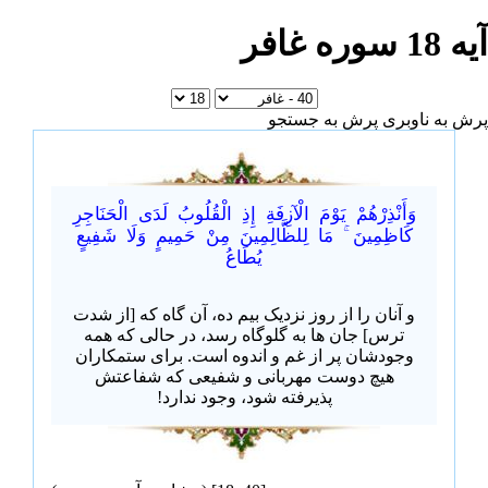
آیه 18 سوره غافر
پرش به ناوبری
پرش به جستجو
وَأَنْذِرْهُمْ يَوْمَ الْآزِفَةِ إِذِ الْقُلُوبُ لَدَى الْحَنَاجِرِ
كَاظِمِينَ ۚ مَا لِلظَّالِمِينَ مِنْ حَمِيمٍ وَلَا شَفِيعٍ
يُطَاعُ
و آنان را از روز نزدیک بیم ده، آن گاه که [از شدت
ترس] جان ها به گلوگاه رسد، در حالی که همه
وجودشان پر از غم و اندوه است. برای ستمکاران
هیچ دوست مهربانی و شفیعی که شفاعتش
پذیرفته شود، وجود ندارد!