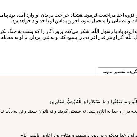
غزوه احد
مراجعت فرمود. هشتاد جراحت بر بدن او وارد آمده بود پيامب
 و لطماتى را متحمل شود، اجر و پاداش او با خداوند خواهد بود.
اى تو باد يا رسول اللّه، شكر مي‌كنم پروردگار را كه پشت به جنگ نكر
للّه اگر او هر قدر افرادى را بسيج كند و به نبرد پردازد با او به مقاب
زیده تفسیر نمونه
ه در راه خدا به آنان رسيد، نه سستى كردند و نه ناتوان شدند و تن به ذلّت ند
او با خدا محكم و در دين، دانشمند و مقاوم و با اخلاص باشد. «1»