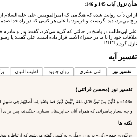
شأن نزول آیات 145 و 146:
از ابن دأب روايت شده كه هنگامى كه
امیرالمومنین
على عليه‌السلام از
رنج مي‌برد، ديد. گريست و فرمود: يا على هر كسى كه در راه خدا صدمات
على ابى‌طالب در پاسخ در حالتى كه گريه مي‌كرد، گفت: پدر و مادرم فد
ملاقات خود را با ما در حمراء الاسد قرار داده است. على گفت: يا رسول ا
[۴]
[۳]
نازل گرديد.
.
تفسیر آیه
تفسیر نور
اثنی عشری
روان جاوید
اطیب البیان
برگ
تفسیر نور (محسن قرائتی)
«146» وَ كَأَيِّنْ مِنْ نَبِيٍّ قاتَلَ مَعَهُ رِبِّيُّونَ كَثِيرٌ فَما وَهَنُوا لِما أَصابَهُمْ فِي سَبِيلِ اللَّهِ وَ ما ضَعُفُوا وَ مَا اسْتَكانُوا وَ اللَّهُ يُحِبُّ الصَّابِرِينَ‌
و چه بسيار پيامبرانى كه همراه آنان خداپرستان بسيارى جنگيدند، پس براى آنچ
نکته ها
«رِبّيّون» جمع «رِبّى» بر وزن «ملّى» به كسى گفته مى‌شود كه ارتباط و پيوند 