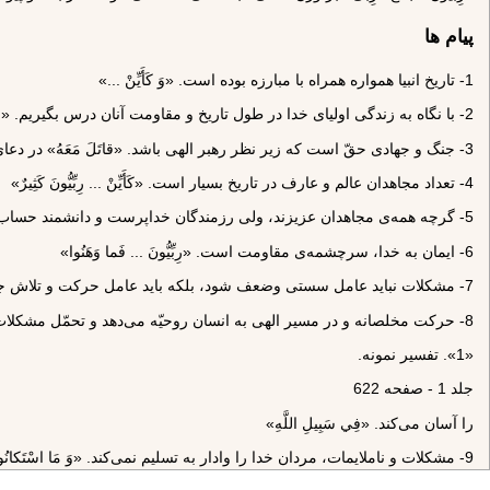
پیام ها
1- تاريخ انبيا همواره همراه با مبارزه بوده است. «وَ كَأَيِّنْ ...»
2- با نگاه به زندگى اولياى خدا در طول تاريخ و مقاومت آنان درس بگيريم. «وَ كَأَيِّنْ مِنْ نَبِيٍّ»
3- جنگ و جهادى حقّ است كه زير نظر رهبر الهى باشد. «قاتَلَ مَعَهُ» در دعاى ماه رمضان نيز مى‌خوانيم: «اللهم ارزقنا قتلا فى سبيلك تحت رآية نبيك مع اوليائك»
4- تعداد مجاهدان عالم و عارف در تاريخ بسيار است. «كَأَيِّنْ ... رِبِّيُّونَ كَثِيرٌ»
5- گرچه همه‌ى مجاهدان عزيزند، ولى رزمندگان خداپرست و دانشمند حساب ديگرى دارند. «رِبِّيُّونَ»
6- ايمان به خدا، سرچشمه‌ى مقاومت است. «رِبِّيُّونَ ... فَما وَهَنُوا»
7- مشكلات نبايد عامل سستى وضعف شود، بلكه بايد عامل حركت و تلاش جديدى گردد. «فَما وَهَنُوا لِما أَصابَهُمْ»
8- حركت مخلصانه و در مسير الهى به انسان روحيّه مى‌دهد و تحمّل مشكلات‌
«1». تفسير نمونه.
جلد 1 - صفحه 622
را آسان مى‌كند. «فِي سَبِيلِ اللَّهِ»
9- مشكلات و ناملايمات، مردان خدا را وادار به تسليم نمى‌كند. «وَ مَا اسْتَكانُوا»