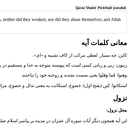
Qarai
Shakir
Pickthall
yusufali
, neither did they weaken, nor did they abase themselves; and Allah
معانی کلمات آیه
كاين: چه بسيار. لفظى مركب از كاف تشبيه و «اى».
ربيون: ربى و ربانى كسى است كه پيوسته متوجه به خدا و مستقيم در راه
وهنوا: فَما وَهَنُوا يعنى سست نشدند و روحيه خود را نباختند.
استكانوا: كين (بفتح اول): خضوع. استكانت به معنى تذلل و خضوع، مرا
نزول
محل نزول:
اين آيه همچون ديگر آيات سوره آل عمران در
مدينه
بر
پيامبر اسلام
صلي 