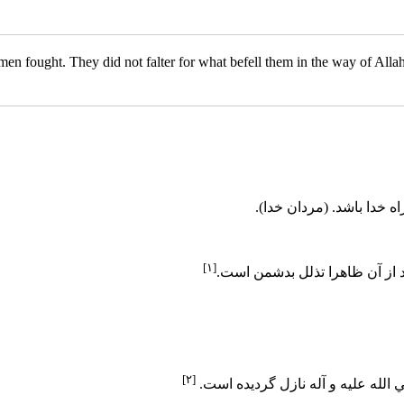
 fought. They did not falter for what befell them in the way of Allah
 خدا باشد. (مردان خدا).
[۱]
د از آن ظاهرا تذلل بدشمن است.
[۲]
الله عليه و آله نازل گرديده است.