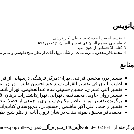
10- هر چند در بدر پيروز شديد، ولى راه آينده‌ى شما مسلمانان، راه جهاد و مبارزه است، پس بايد صبور و مقاوم باشيد. (با توجّه به آيات قبل و بعد)
11- رزمندگانِ بصير، نه از درون روحيّه خود را مى‌بازند؛ «فَما وَهَنُوا» و نه توان رزمى خود را از دست مى‌دهند؛ «وَ ما ضَعُفُوا» و نه در اثر ناملايمات تسليم مى‌شوند. «وَ مَا اسْتَكانُوا»
12- انجام وظيفه و پايدارى بر حقّ مهم است، پيروز بشويم يا نشويم. آيه مى‌فرمايد: «وَ اللَّهُ يُحِبُّ الصَّابِرِينَ» و نفرمود: «يحبّ الفاتحين»
پانویس
تفسیر احسن الحدیث، سید علی اکبر قرشی
طبرسي، مجمع البيان في تفسير القرآن، ج ‌2، ص 693.
كتاب الاختصاص از
شيخ مفيد
.
محمدباقر محقق،‌
نمونه بينات در شأن نزول آيات
از نظر
شيخ طوسي
و ساير مف
منابع
تفسیر نور
،
محسن قرائتی
،
تهران
:مركز فرهنگى درسهايى از قرآن، 1383 ش، چاپ يا
اطیب البیان فی تفسیر القرآن‌
،
سید عبدالحسین طیب
، تهران:انتشارات ا
تفسیر اثنی عشری
،
حسین حسینی شاه عبدالعظیمی
، تهران:انتشارات م
تفسیر روان جاوید
،
محمد ثقفی تهرانی
، تهران:انتشارات برهان، 1398 ق، چاپ سوم
برگزیده تفسیر نمونه
،
ناصر مکارم شیرازی
و جمعي از فضلا، تنظیم 
تفسیر راهنما
،
علی اکبر هاشمی رفسنجانی
،
قم
:بوستان كتاب(انتشارات
محمدباقر محقق،
نمونه بینات در شأن نزول آیات
از نظر
شیخ ط
برگرفته از «
https://wiki.ahlolbait.com/index.php?title=آیه_146_سوره_آل_عمران&oldid=162364