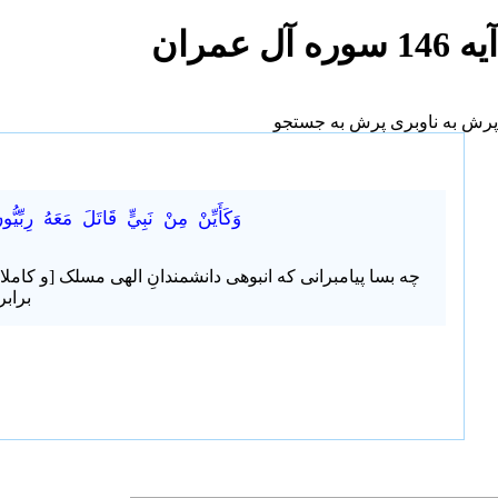
آیه 146 سوره آل عمران
پرش به ناوبری
پرش به جستجو
وَكَأَيِّنْ مِنْ نَبِيٍّ قَاتَلَ مَعَهُ رِبِّ
چه بسا پیامبرانی که انبوهی دانشمندانِ الهی مسلک [و کاملان
برابر