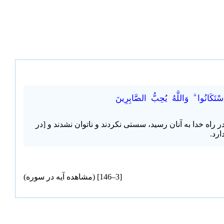
ْتَكَانُوا ۗ وَاللَّهُ يُحِبُّ الصَّابِرِينَ
ر راه خدا به آنان رسید، سستی نکردند و ناتوان نشدند و [در
ارد.
[3–146] (
مشاهده آیه در سوره
)