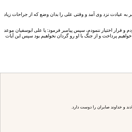
ر به عيادت نزد وى آمد و وقتى على را بدان وضع كه از جراحات زياد
دم و فرار اختيار ننمودم، سپس پيامبر فرمود: يا على ابوسفيان موعد
له خواهيم پرداخت و از جنگ با او رو گردان نخواهيم بود سپس اين آيات
ادند و خداوند صابران را دوست دارد.