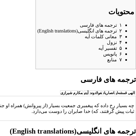
محتویات
۱
ترجمه های فارسی
۲
ترجمه های انگلیسی(English translations)
۳
معانی کلمات آیه
۴
نزول
۵
تفسیر آیه
۶
پانویس
۷
منابع
ترجمه های فارسی
الهی قمشه‌ای
انصاریان
فولادوند
آیتی
مکارم شیرازی
چه بسیار رخ داده که پیغمبری جمعیت بسیار (از پیروانش) همراه او جنگی
ثبات پیش گرفتند، که) خدا صابران را دوست می‌دارد.
ترجمه های انگلیسی(English translations)