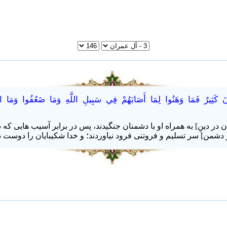
يُّونَ كَثِيرٌ فَمَا وَهَنُوا لِمَا أَصَابَهُمْ فِي سَبِيلِ اللَّهِ وَمَا ضَعُفُوا وَمَا اس
 در دینِ] به همراه او با دشمنان جنگیدند، پس در برابر آسیب هایی که د
 دشمن] سر تسلیم و فروتنی فرود نیاوردند؛ و خدا شکیبایان را دوست د