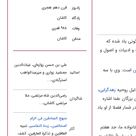
قرن دهم هجری
زادروز
کاشان
زادگاه
۹۸۸ قمری
وفات
کاشان
مدفن
اگونی یاد شده که
 و ادبیات و اصول و
علی بن حسن زواره‌ای، غیاث‌الدین
ن
است. وی با سه
اساتید
جمشید زواری و میرعبدالواهب
استرآبادی،...
دلیل روحیه
زهدگرایی
،
رضی‌الدین شاه مرتضی، ملا
بزرگان علما اشاره
شاگردان
مرتضی کاشانی،...
مار فضلا از او یاد
منهج الصادقین فى الزام
المخالفین
،
زبدة التفاسیر
، تنبیه
انواده ما، جد هفتم
آثار
الغافلین و تذکرة العارفین، کشف