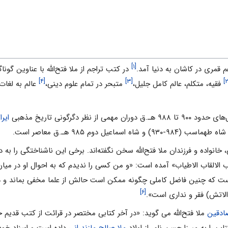
[۱]
هم قمری در کاشان به دنیا آمد.
در کتب تراجم از ملا فتح‌الله‌ با عناوین گون
[۴]
[۳]
فقیه، متکلم، عالم کامل جلیل،
متبحر در تمام علوم دینی،
عالم به لغات
نظر دگرگونی تاریخ مذهبی
ایرا
خانواده و فرزندان ملا فتح‌الله‌ سخن نگفته‌اند. برخی این ناشناختگی را به 
باب الالقاب الاطیاب» آمده است: «و من کسی را ندیدم که به احوال او در میان 
 که چنین فاضل کاملی چگونه ممکن است حالش از علما مخفی بماند و در ش
[۶]
الاتش) فقر و نداری است».
ادقین
ملا فتح‌الله‌ می گوید: «در آخر کتابی مختصر در قرائت از کتب قدیم خ