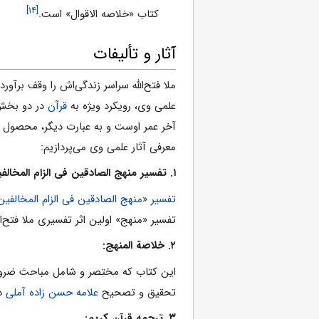
[۱۴]
کتاب «خلاصه الاقوال» است.
آثار و تألیفات
ملا فتح‌الله‌ سراسر زندگی‌اش را وقف برآ
علمی ‌وی، رویکرد ویژه به
قرآن
در دو بخ
آخر عمر اوست و به عبارت دیگر، محصول ع
معرفی آثار علمی‌ وی می‌پردازیم:
۱. تفسیر منهج الصادقین فى الزام المخالفین
تفسیر
«
منهج الصادقین فى الزام المخالفین
تفسیر «منهج» اولین اثر تفسیری ملا فتح‌الله‌ است که به تدوی
۲. خلاصة المنهج:
این کتاب که مختصر و شامل مباحث ضروری
تحقیق و تصحیح
علامه حسن زاده آملی
در
۳. ترجمه قرآن کریم: