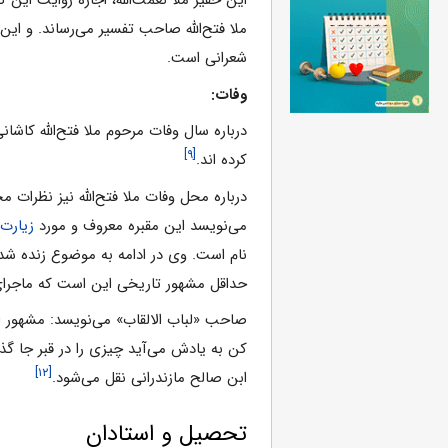
این حقیر ملا نعمت‌الله، اجازه روایت این ک
ملا فتح‌الله‌ صاحب تفسیر می‌رساند. و این 
شعرانی است.
وفات:
درباره سال وفات مرحوم ملا فتح‌الله‌ کا
[۹]
کرده اند.
درباره محل وفات ملا فتح‌الله‌ نیز نظرا
می‌نویسد این مقبره معروف و مورد
زیارت
نام است. وی در ادامه به موضوع زنده شدن دو
حداقل مشهور تاریخی این است که ماجرای
صاحب «لباب الالقاب» می‌نویسد: مشهور ا
کن به یادش می‌آید چیزی را در قبر جا گذا
[۱۲]
ابن صالح مازندرانی نقل می‌شود.
تحصیل و استادان