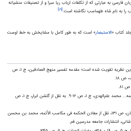
 فارسی به عبارتی که از تکلفات ارباب ریا مبرا و از تصنیفات منشیانه
[۱۹]
اب را به نام شاه طهماسب نگاشته است.
جلد کتاب «
الاستبصار
» است که به طور کامل با مشایخش به خط اوست
در روضات این نظریه تقویت شده است؛ مقدمه تفسیر منهج الصادقین، ج ۱، ص
 ۸۱.
معادن الحکمه... محمد علم‌الهدی، ج ۱، ص ۱۲-۹. به نقل از گلشن ابرار، ج ۱، ص
سیمای کاشان، ص ۱۳۱، نقل از معادن الحکمه فی مکاسب الأئمه، محمد بن محسن
انی، انتشارات جامعه مدرسین قم.
نات، ج ۵، ص ۳۴۵.