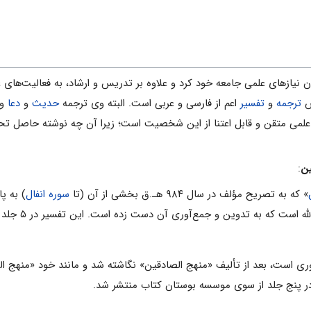
وردن نیازهای علمی ‌جامعه خود کرد و علاوه بر تدریس و ارشاد، به فعالیت‌ها
ش
ترجمه
و
تفسیر
اعم از فارسی و عربی است. البته وی ترجمه
حدیث
و
دعا
و.
لمی ‌متقن و قابل اعتنا از این شخصیت است؛ زیرا آن چه نوشته حاصل تحص
:
» که به تصریح مؤلف در سال ۹۸۴ هـ.ق بخشی از آن (تا
سوره انفال
) به پ
ن و جمع‌آوری آن دست زده است. این تفسیر در ۵ جلد بزرگ و اخیراً در ۱۰ جلد معمولی به چاپ رسیده است.
 است، بعد از تألیف «منهج الصادقین» نگاشته شد و مانند خود «منهج ال
 پنج جلد از سوی موسسه بوستان کتاب منتشر شد.