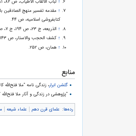
↑
لباب الالقاب الاطیاب، ص ۸۲، ۸۱.
↑
مقدمه تفسیر منهج الصادقین با
کتابفروشی اسلامیه، ص ۴۴.
↑
الذریعه، ج ۲۳، ص ۱۹۴، ج ۷، ص ۲۳۴.
↑
کشف الحجب والاستار، ص ۱۴۳ و ۲۰۸.
↑
همان، ص ۲۵۲.
منابع
گلشن ابرار
، زندگی نامه "ملا فتح‌الله ک
"پژوهشی در زندگی و آثار ملا فتح‌الله
رده‌ها
:
علمای قرن دهم
علماء شیعه
م