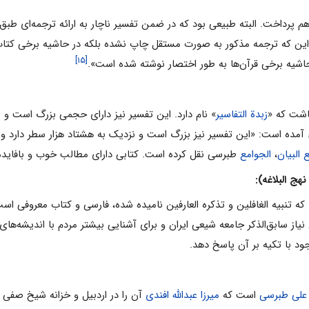
م پرداخت. البته طبیعی بود که در ضمن تفسیر ناچار به ارائه ترجمه‌ای طبق 
م این که ترجمه مذکور به صورت مستقل چاپ نشده بلکه در حاشیه برخی کت
[۱۵]
حاشیه برخی قرآن‌ها به طور اختصار نوشته شده است».
گاشت که «
زبدة التفاسیر
» نام دارد. این تفسیر نیز دارای حجمی ‌بزرگ است و 
ء آمده است: «این تفسیر نیز بزرگ است و نزدیک به هشتاد هزار سطر دارد و 
البیان
،
الجوامع
طبرسی نقل کرده است. کتابی دارای مطالب خوب و بافاید
 که تنبیه الغافلین و تذکره العارفین نامیده شده، فارسی و کتاب معروفی است
مان نیاز سابق‌الذکر جامعه شیعی ایران و برای آشنایی بیشتر مردم با اندیشه‌
د با تکیه بر آن پاسخ دهد.
علی طبرسی
است که
میرزا عبدالله افندی
آن را در اردبیل و خزانه شیخ صفی 