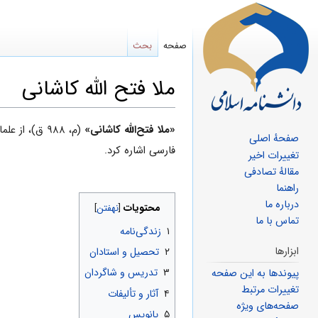
صفحه
بحث
ملا فتح الله کاشانی
پرش
پرش
«ملا فتح‌الله كاشانى»
(م، ۹۸۸ ق)، از علما و مفسرین برجسته
صفحهٔ اصلی
به
به
فارسى اشاره کرد.
تغییرات اخیر
ناوبری
جستجو
مقالهٔ تصادفی
راهنما
درباره ما
محتویات
تماس با ما
۱
زندگی‌نامه
ابزارها
۲
تحصیل و استادان
۳
تدریس و شاگردان
پیوندها به این صفحه
تغییرات مرتبط
۴
آثار و تألیفات
صفحه‌های ویژه
۵
پانویس