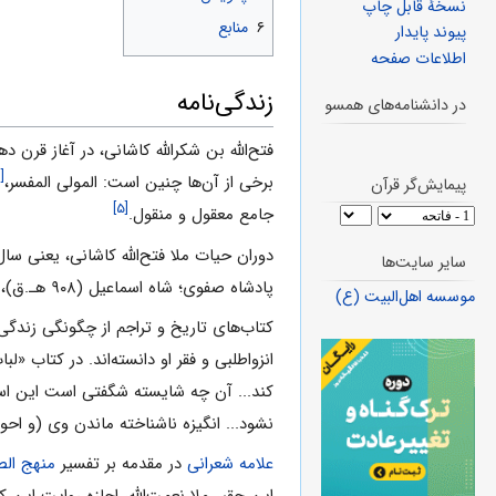
نسخهٔ قابل چاپ
۶
منابع
پیوند پایدار
اطلاعات صفحه
زندگی‌نامه
در دانشنامه‌های همسو
فتح‌الله بن شکرالله کاشانی، در آغاز قرن د
[۲]
برخی از آن‌ها چنین است: المولی المفسر،
پیمایش‌گر قرآن
[۵]
جامع معقول و منقول.
دوران حیات ملا فتح‌الله‌ کاشانی، یعنی سال‌های حدود ۹۰۰ تا ۹۸۸ هـ.ق دوران مهمی ‌از 
سایر سایت‌ها
پادشاه صفوی؛ شاه اسماعیل (۹۰۸ هـ.ق)، شاه طهماسب (۹۸۴-۹۳۰) و شاه اسماعیل دوم ۹۸۵ هـ.ق معاصر است.
موسسه اهل‌البیت (ع)
کتاب‌های تاریخ و تراجم از چگونگی زندگی، 
انزواطلبی و فقر او دانسته‌اند. در کتاب «ل
کند... آن چه شایسته شگفتی است این است
نشود... انگیزه ناشناخته ماندن وی (و احو
علامه شعرانی
در مقدمه بر تفسیر
منهج الص