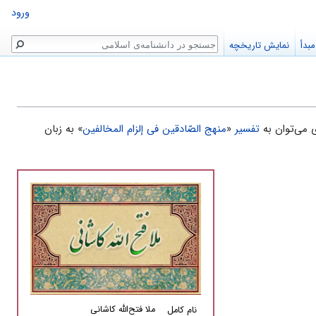
ورود
جستجو
بدأ
نمایش تاریخچه
 می‌توان به
تفسير
«
منهج الصّادقين فى إلزام المخالفين
» به زبان
ملا فتح‌الله كاشانى
نام کامل