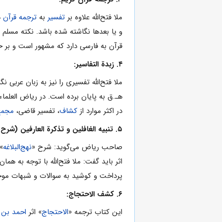
ملا فتح‌الله‌ علاوه بر
تفسیر
به
ترجمه قرآن
ه
و یا بعدها نگاشته شده باشد. نکته مسل
قرآن به فارسی دارد که مشهور است و بر 
۴. زبدة التفاسیر:
ملا فتح‌الله‌ تفسیری را نیز به زبان عربی ن
هـ.ق به پایان برده است. در ریاض العلما
در اکثر موارد از
کشاف
، تفسیر قاضی،
مجمع 
۵. تنبیه الغافلین و تذکرة العارفین (شرح نهج البلاغه):
صاحب ریاض می‌گوید: شرح «
نهج‌البلاغه
»
اثر باید گفت: ملا فتح‌الله‌ با توجه به ه
پرداخت و کوشید به سوالات و شبهات موجو
۶. کشف الاحتجاج:
این کتاب ترجمه «
الاحتجاج
» اثر
احمد بن 