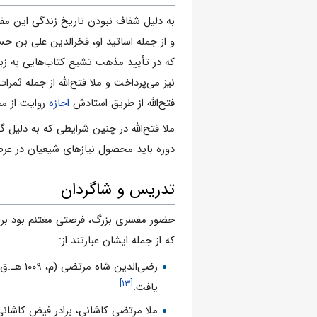
به دلیل شفاف نبودن تاریخ زندگی این مفسر
و از جمله اساتید او، فخرالدین علی بن حس
که در تأیید مذهب تشیع کتاب‌هایی به زبان
نیز می‌پرداخت و ملا فتح‌الله‌ از جمله
فتح‌الله‌ از طریق استادش
اجازه
روایت از مح
ملا فتح‌الله‌ در چنین شرایطی که به دلی
دوره باید محصول نیازهای شیعیان در عرصه
تدریس و شاگردان
حضور مفسری بزرگ، فرصتی مغتنم بود برای 
که از جمله ایشان عبارتند از:
رضی‌الدین شاه مرتضی (م، ۱۰۰۹ هـ.ق) پدر
[۱۳]
یافت.
ملا مرتضی کاشانی، برادر فیض کاشانی و دانشوری 