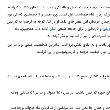
ن است که وی مراحل تحصیل و بالندگی علمی ‌را در همان کاشان گذرانده
شمندان بزرگ زمان شاه طهماسب اول است. وی مفسر و از نخستین کسانی بود
مان حرفه‌ای این عصر جای دارد. او در کنار توجه به ترجمه به تدریس
یثی
و تاریخی را برای جامعه شیعی
ایران
ادامه داد. همچنین، ملا
ترآبادی را نیز از اساتید او ذکر کرده اند.
 یافت و به ایفای نقش پرداخت. بنابراین شخصیت علمی ‌او را در این
 نیاز، نهضت ترجمه و فارسی‌نویسی را پی گرفتند.
الله‌ کاشانی جمع شدند و از دانش او مستقیم یا باواسطه بهره بردند،
؛ وی فقیه متکلم، مفسر و ادیب بود و در کاشان حوزه تدریس داشت. در سال ۹۵۰ متولد و در در ۵۹ سالگی وفات
 و همان جا دفن شد. ملا مرتضی از شاگردان ملا فتح‌الله‌ و صاحب