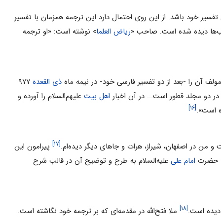
تفسیر خود باشد. از این روی احتمال دارد این ترجمه همزمان با تفسیر
اب‌ها دیده شده است. صاحب «
ریاض العلما
» نوشته است: «او ترجمه
مولف آن را -بعد از دو تفسیر فارسی خود- در نیمه ماه
ذی القعده
۹۷۷
در دو مجلد قطور است... در آن اخبار
اهل بیت
علیهم‌السلام را آورده و
[۱۶]
ه است».
[۱۷]
 و من در اصفهان، شیراز، هرات و جاهای دیگر دیده‌ام.
پیرامون این
های حضرت
امام علی
علیه‌السلام به طرح و توضیح آن در قالب شرح
[۱۸]
دیده است.
ملا فتح‌الله‌ در مقدمه‌ای که بر ترجمه خود نگاشته است.