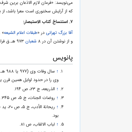
می‌نویسد: «فرمان لازم الاذعان برین شرف 
که از آرایش سخنوری است معرا باشد، از ب
۷. استنساخ کتاب الاستبصار:
آقا بزرگ تهرانی
در «
طبقات اعلام الشیعه
» و
و از نوشتن آن در ۸
شعبان
۹۷۳ هـ.ق فراغت یافته است.
پانویس
↑
سال و
وی را در حدود اوایل همین قرن یا 
↑
الذریعه، ج ۲۳، ص ۱۹۴.
↑
روضات الجنات، ج ۵، ص ۳۴۵.
↑
ریحانة ا
بود.
↑
لباب الالقاب، ص ۸۱.