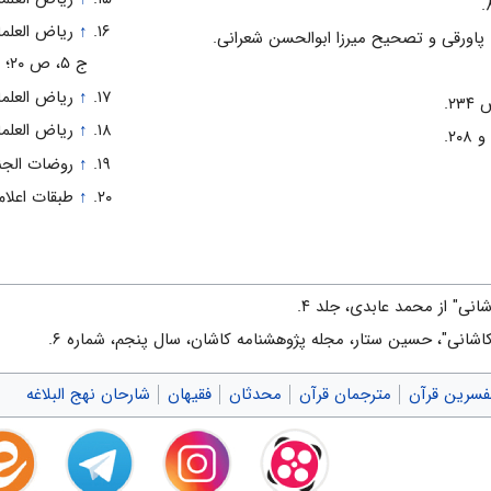
↑
 پاورقی و تصحیح میرزا ابوالحسن شعرانی.
ج ۵، ص ۲۰؛ الذریعه، ج ۱۲، ص ۲۲.
↑
ریاض العلما، ج ۵، ص ۳۱۸؛ ریحانه الأ
↑
ریاض العلما، ج ۵، 
↑
روضات الجنات، ج ۵، ص ۳۵؛ ریا
↑
طبقات اعلام الش
اشانی" از محمد عابدی، جلد ۴.
 كاشانی"، حسين ستار، مجله پژوهشنامه كاشان، سال پنجم، شماره ۶.
فسرین قرآن
مترجمان قرآن
محدثان
فقیهان
شارحان نهج البلاغه