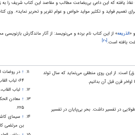
نفاذ یافته که این داعی بی‌بضاعت مطالب و مقاصد این کتاب شریف را به زبان
رای تعمیم فواید و تکثیر مواید خواص و عوام تقریر و تحریر نماید». وی کت
 «
الذریعه
» از این کتاب نام برده و می‌نویسد: از آثار ماندگارش بازنویسی م
[۲۰]
↑
فات وی (۹۷۷ یا ۹۸۸ هـ.ق) است. از این روی منطقی می‌نماید که سال تولد
۶۴؛ لباب القاب، ص ۱۸.
اواخر قرن قبل آن بدانیم.
↑
لباب القاب، ص
↑
۲۲۵.
لأدب، ج ۵، ص ۲۰، ید طولایی در تفسیر داشت. بحر بی‌پایان در تفسیر
↑
بن مرتضی کاش
↑
ریاض العلما، ج ۵، ص ۱۹ و ۳۱۸؛ روضات الج