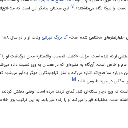
تاب را به میرزا حسن نام، از اولاد
ملا صالح مازندرانی
داده است و اسناد خود ر
[۷]
نسخه را تبرکا نگاه می‌داشتند».
این سخنان بیانگر این است که ملا فتح‌الله‌
شانی اظهارنظرهای مختلفی شده است؛
آقا بزرگ تهرانی
وفات او را در سال ۹۸۸ هـ.ق صحیح‌تر می‌داند.
ت مختلفی ارائه شده است. مؤلف «کشف الحجب والاستار» محل درگذشت او را ک
عام و خاص است. آن‌گاه به مقبره‌ای که در همدان به وی نسبت داده می‌شود 
باره ملا فتح‌الله‌ اشاره می‌کند و مثل تراجم‌نگاران دیگر یادآور می‌شود که
[۱۱]
 مذکور در مورد طبرسی باشد.
ست که وی دچار سکته‌ای شد. گمان کردند مرده است. وقتی دفنش کردند، نذر 
شته است. مخفیانه قبر را می‌کند او را زنده می‌یابد. به این ترتیب وی خل