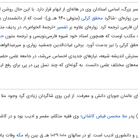
 بزرگ، اسامی ‌استادان وی در هاله‌ای از ابهام قرار دارد. با این حال روش
ن زواره‌ای -شاگرد
محقق کرکی
(متوفی ۹۴۰ هـ.ق)- است که از دان
 فارسی ترجمه کرد. زواره‌ای علاوه بر
تفسیر
«ترجمة الخواص»، در ردیف مترج
 ثمرات مکتب اوست که همچون استاد خود شیوه فارسی‌نویسی و ترجمه متون
حد
قق کرکی را نیز بدست آورد. برخی غیاث‌الدین جمشید زواری و میرعبدالواهب اس
ل گسترش اندیشه شیعه، نیازهای جدیدی احساس می‌شد، در جامعه علمی ‌حضور
‌های مختلف علمی ‌دانست. به گونه‌ای که چند نسل پی در پی برای رفع این
عالمان جویای دانش و معرفت. از این روی شاگردان زیادی گرد وجود ملا فتح‌
ملا محسن فیض کاشانی
ادیب است. او در سالهای ۱۰۱۰-۱۰۲۹ هـ.ق بین راه
مکه
وفات یافت