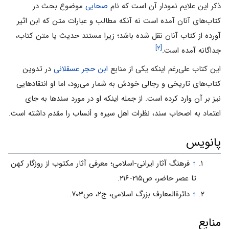
ذکر این علایم نمودار آن است که نام
صحابی
موضوع بحث در
کتاب‌هاى آنان آمده است نه آنکه مطالب و عبارات متن که ابن اثیر
آورده از کتاب آنان نقل شده باشد؛ زیرا مستند حدیث یا متن کتاب،
[۲]
جداگانه آمده است.
این کتاب علی‌رغم اینکه یکی از منابع
ابن حجر عسقلانی
در تدوین
کتاب‌های تاریخی و رجالی خودش به شمار می‌‌رود، اما او انتقادهایی
نیز بر آن وارد کرده است. از جمله اینکه او در مورد سندها به جای
اعتماد به اصحاب سند، نظرات اهل سیره و أنساب را مقدم داشته است.
پانویس
↑
فرهنگ آثار ایرانى-اسلامى؛ معرفى آثار مکتوب از روزگار کهن
تا عصر حاضر، ص۲۱۵-۲۱۶.
↑
دائرةالمعارف بزرگ اسلامى، ج۲، ص۷۰۳.
منابع