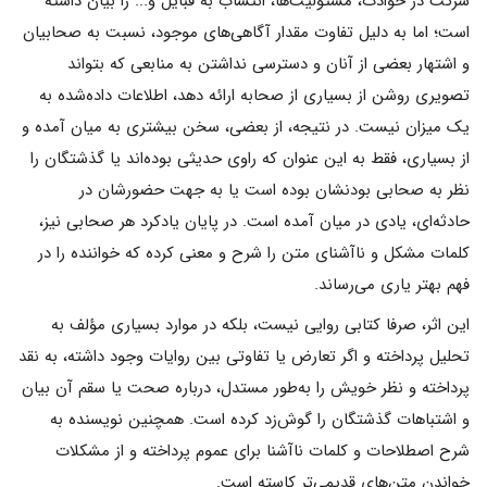
شرکت در حوادث، مسئولیت‌ها، انتساب به قبایل و... را بیان داشته
است؛ اما به دلیل تفاوت مقدار آگاهى‌هاى موجود، نسبت به صحابیان
و اشتهار بعضى از آنان و دسترسى نداشتن به منابعى که بتواند
تصویرى روشن از بسیارى از صحابه ارائه دهد، اطلاعات داده‌شده به
یک میزان نیست. در نتیجه، از بعضى، سخن بیشترى به میان آمده و
از بسیارى، فقط به این عنوان که راوى حدیثى بوده‌اند یا گذشتگان را
نظر به صحابى بودنشان بوده است یا به جهت حضورشان در
حادثه‌اى، یادى در میان آمده است. در پایان یادکرد هر صحابى نیز،
کلمات مشکل و ناآشناى متن را شرح و معنى کرده که خواننده را در
فهم بهتر یارى مى‌رساند.
این اثر، صرفا کتابى روایى نیست، بلکه در موارد بسیارى مؤلف به
تحلیل پرداخته و اگر تعارض یا تفاوتى بین روایات وجود داشته، به نقد
پرداخته و نظر خویش را به‌طور مستدل، درباره صحت یا سقم آن بیان
و اشتباهات گذشتگان را گوش‌زد کرده است. همچنین نویسنده به
شرح اصطلاحات و کلمات ناآشنا برای عموم پرداخته و از مشکلات
خواندن متن‌های قدیمی‌تر کاسته است.