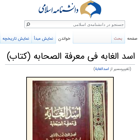
ستجو
صفحه
بحث
خواندن
نمایش مبدأ
نمایش تاریخچه
اسد الغابه فی معرفة الصحابه (کتاب)
(تغییرمسیر از
اسدالغابة
)
پرش
پرش
به
به
ناوبری
جستجو