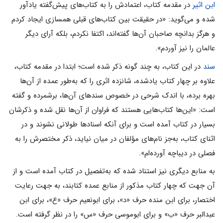
ابن اثیر
در مقدمه کتاب، اعتمادش را به کتاب‌هاى پیش‌گفته یادآور
شده و مى‌گوید: «در حقیقت بین کتاب‌هاى قبلى همسازى ایجاد کردم
و هرگز بدانچه صاحبان آن‌ها گفته‌اند، اکتفا نکردم، بلکه آراى دیگر
عالمان را نیز آوردم».
سند
در این کتاب، به چند گونه ذکر شده است؛ ابتدا در مقدمه کتاب،
علاوه بر چهار کتاب یادشده، شانزده اثرى را که به‌طور عمده از آن‌ها
بهره برده، با اندک شرحى در خصوص سندهاى آن‌ها، برشمرده و گفته
است: «این‌ها کتاب‌هایى هستند که فراوان از آن‌ها نقل شده و ذکرشان
بسیار در کتاب آمده است و براى آنکه اسنادها طولانى نشوند و در
اثناى کتاب، به‌جز نام‌هاى مؤلفان در میان نیاید، ذکر مختصرش را به
فصلى در دیباچه آورده‌ام».
به منابع دیگرى نیز استناد شده که به‌تفصیل در کتاب آمده است و از
آن جهت که چهار کتاب مذکور از منابع عمده کتابند، به جهت رعایت
اختصار، براى ابن منده حرف «د»، براى ابونعیم حرف «ع»، براى ابن
عبدالبر حرف «ب» و براى ابوموسى حرف «س» را در نظر گرفته است.