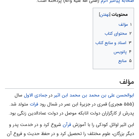
صحابه
پیامبر اکرم
(صلی الله علیه وآله) پرداخته است.
محتویات
۱
مؤلف
۲
محتوای کتاب
۳
اسناد و منابع کتاب
۴
پانویس
۵
منابع
مؤلف
ابوالحسن علی بن محمد بن محمد ابن اثیر
در
جمادی الاول
سال
(۵۵۵ هجری) قمری در جزیرۀ ابن عمر در شمال رود
فرات
متولد شد.
پدرش از کارگزاران دولت اتابکه موصل در دولت عمادالدین زنگی بود.
ابن اثیر اوائل کودکی را با آموزش
قرآن
شروع کرد و در خدمت پدر و
دیگر بزرگان، علوم مختلف را تحصیل کرد و در حفظ حدیث و فروع آن