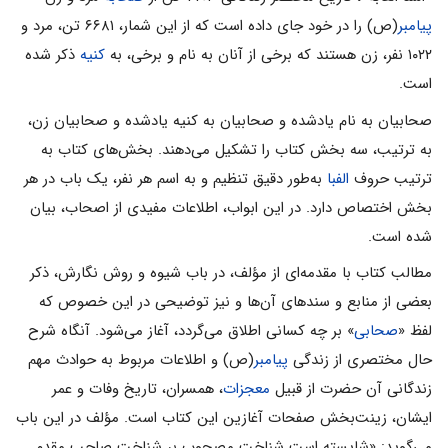
پیامبر
(ص) را در خود جاى داده است که از این شمار، ۶۶۸۱ تن، مرد و
۱۰۲۲ نفر، زن هستند که برخی از آنان به نام و برخی، به
کنیه
ذکر شده
است.
صحابیان به نام یادشده و صحابیان به کنیه یادشده و صحابیان زن،
به ترتیب، سه بخش کتاب را تشکیل مى‌دهند. بخش‌هاى کتاب به
ترتیب حروف
الفبا
به‌طور دقیق تنظیم و به اسم هر نفر، یک باب در هر
بخش اختصاص دارد. در این ابواب، اطلاعات مفیدى از اصحاب، بیان
شده است.
مطالب کتاب با مقدمه‌اى از مؤلف، در باب شیوه و روش نگارش، ذکر
بعضى از منابع و سندهاى آن‌ها و نیز توضیحى در این خصوص که
لفظ «
صحابى
» بر چه کسانى اطلاق مى‌گردد، آغاز مى‌شود. آنگاه شرح
حال مختصرى از زندگى
پیامبر
(ص) و اطلاعات مربوط به حوادث مهم
زندگانى آن حضرت از قبیل
معجزات
، همسران، تاریخ وفات و عمر
ایشان، زینت‌بخش صفحات آغازین این کتاب است. مؤلف در این باب
مى‌گوید: «شایسته است شناخت مصحوب بر شناخت صاحب مقدم