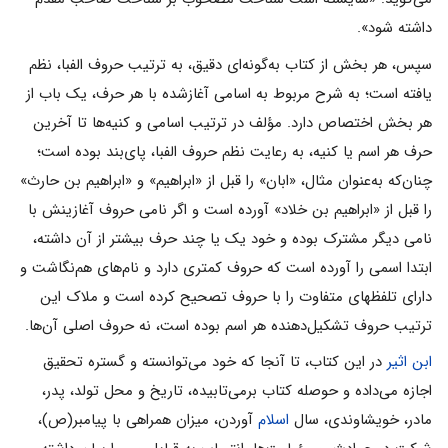
داشته شود».
سپس، هر بخش از کتاب به‌گونه‌اى دقیق، به ترتیب حروف الفبا، نظم
یافته است؛ به شرح مربوط به اسامى آغازشده با هر حرف، یک باب از
هر بخش اختصاص دارد. مؤلف در ترتیب اسامى و کنیه‌ها تا آخرین
حرف هر اسم یا کنیه، به رعایت نظم حروف الفبا، پاى‌بند بوده است؛
چنان‌که به‌عنوان مثال، «ابان» را قبل از «ابراهیم» و «ابراهیم بن حارث»
را قبل از «ابراهیم بن خلاد» آورده است و اگر نامى حروف آغازینش با
نامى دیگر مشترک بوده و خود یک یا چند حرف بیشتر از آن داشته،
ابتدا اسمى را آورده است که حروف کمترى دارد و نام‌هاى هم‌نگاشت و
داراى تلفظهاى متفاوت را با حروف تصحیح کرده است و ملاک این
ترتیب حروف تشکیل‌دهنده هر اسم بوده است، نه حروف اصلى آن‌ها.
ابن اثیر
در این کتاب، تا آنجا که خود مى‌توانسته و گستره تحقیق
اجازه مى‌داده و حوصله کتاب برمى‌تابیده، تاریخ و محل تولد، پدر،
مادر، خویشاوندى، سال
اسلام
آوردن، میزان همراهى با پیامبر(ص)،