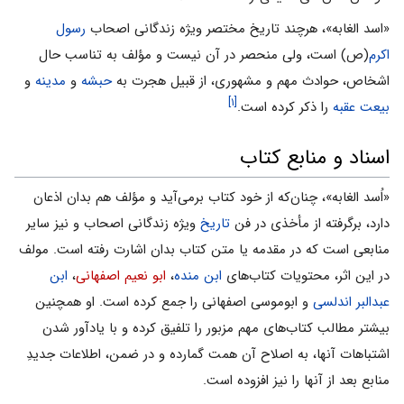
«اسد الغابه»، هرچند تاریخ مختصر ویژه زندگانى اصحاب
رسول
اکرم
(ص) است، ولی منحصر در آن نیست و مؤلف به تناسب حال
اشخاص، حوادث مهم و مشهورى، از قبیل هجرت به
حبشه
و
مدینه
و
[۱]
بیعت عقبه
را ذکر کرده است.
اسناد و منابع کتاب
«اُسد الغابه»، چنان‌که از خود کتاب برمى‌آید و مؤلف هم بدان اذعان
دارد، برگرفته از مأخذى در فن
تاریخ
ویژه زندگانى اصحاب و نیز سایر
منابعى است که در مقدمه یا متن کتاب بدان اشارت رفته است. مولف
در این اثر، محتویات کتاب‌هاى
ابن منده
،
ابو نعیم اصفهانی
،
ابن
عبدالبر اندلسی
و ابوموسى اصفهانی را جمع کرده است. او همچنین
بیشتر مطالب کتاب‌های مهم مزبور را تلفیق کرده و با یادآور شدن
اشتباهات آنها، به اصلاح آن همت گمارده و در ضمن، اطلاعات جدیدِ
منابع بعد از آنها را نیز افزوده است.