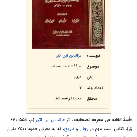
عزالدین ابن اثیر
نویسنده
سرگذشتنامه صحابه
موضوع
عربی
زبان
۷
تعداد جلد
محمدابراهیم البنا
محقق
«اُسدُ الغابة فی معرفة الصحابة»
، اثر
عزالدین ابن اثیر
(م، ۵۵۵-۶۳۰
ق)، کتابى است مهم در
رجال
و
تاریخ
، که به معرفى حدود ۷۵۰۰ نفر از