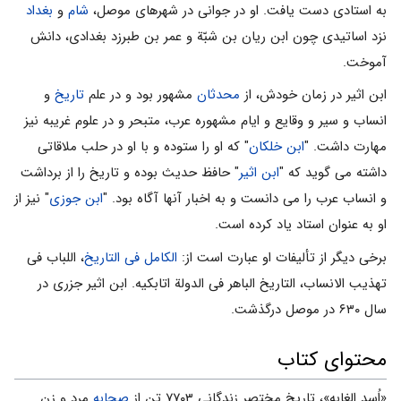
به استادى دست یافت. او در جوانی در شهرهای موصل،
شام
و
بغداد
نزد اساتیدی چون ابن ریان بن شبّة و عمر بن طبرزد بغدادی، دانش
آموخت.
ابن اثیر در زمان خودش، از
محدثان
مشهور بود و در علم
تاریخ
و
انساب و سیر و وقایع و ایام مشهوره عرب، متبحر و در علوم غریبه نیز
مهارت داشت. "
ابن خلکان
" که او را ستوده و با او در حلب ملاقاتی
داشته می گوید که "
ابن اثیر
" حافظ حدیث بوده و تاریخ را از برداشت
و انساب عرب را می دانست و به اخبار آنها آگاه بود. "
ابن جوزی
" نیز از
او به عنوان استاد یاد کرده است.
برخی دیگر از تألیفات او عبارت است از:
الکامل فی التاریخ
، اللباب فی
تهذیب الانساب، التاریخ الباهر فی الدولة اتابکیه. ابن اثیر جزری در
سال ۶۳۰ در موصل درگذشت.
محتوای کتاب
«اُسد الغابه»، تاریخ مختصر زندگانى ۷۷۰۳ تن از
صحابه
مرد و زن