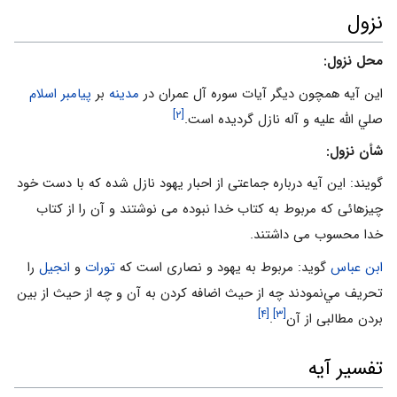
نزول
محل نزول:
اين آيه همچون ديگر آيات سوره آل عمران در
مدينه
بر
پيامبر اسلام
[۲]
صلي الله عليه و آله نازل گرديده است.
شأن نزول:
گويند: اين آيه درباره جماعتى از احبار يهود نازل شده كه با دست خود
چيزهائى كه مربوط به كتاب خدا نبوده مى نوشتند و آن را از كتاب
خدا محسوب مى داشتند.
ابن عباس
گويد: مربوط به يهود و نصارى است كه
تورات
و
انجيل
را
تحريف مي‌نمودند چه از حيث اضافه كردن به آن و چه از حيث از بين
[۴]
[۳]
بردن مطالبى از آن
.
تفسیر آیه