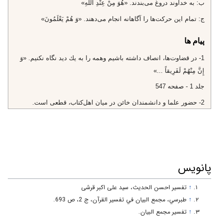
ب: به خداوند دروغ مى‌بندند. «هُوَ مِنْ عِنْدِ اللَّهِ»
ج: تمام اين حركت‌ها را آگاهانه انجام مى‌دهند. «وَ هُمْ يَعْلَمُونَ»
پیام ها
1- در قضاوت‌ها، انصاف داشته باشيم وهمه را به يك ديد نگاه نكنيم. «وَ
إِنَّ مِنْهُمْ لَفَرِيقاً ...»
جلد 1 - صفحه 547
2- حضور علما و دانشمندان خائن در ميان اهل‌كتاب، قطعى است.
«لَفَرِيقاً»
3- عوام فريبى ولفّاظى، از گناهان دانشمندان است. «يَلْوُونَ أَلْسِنَتَهُمْ»
4- نطق خوب، اگر در مسير حقّ نباشد، وسيله‌اى براى انحراف است.
«يَلْوُونَ أَلْسِنَتَهُمْ»
پانویس
5- گمراه كنندگان، مقدّسات مذهبى و كتب آسمانى را دستاويز خود قرار
↑
تفسیر احسن الحدیث، سید علی اکبر قرشی
مى‌دهند. «بِالْكِتابِ»
↑
طبرسي، مجمع البيان في تفسير القرآن، ج ‌2، ص 693.
6- التقاط، از حربه‌هاى زهرآگين فرهنگى دشمن است. «لِتَحْسَبُوهُ مِنَ
↑
تفسير مجمع البيان.
الْكِتابِ»