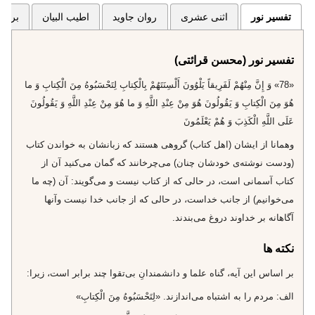
تفسیر نور
اثنی عشری
روان جاوید
اطیب البیان
برگزی
تفسیر نور (محسن قرائتی)
«78» وَ إِنَّ مِنْهُمْ لَفَرِيقاً يَلْوُونَ أَلْسِنَتَهُمْ بِالْكِتابِ لِتَحْسَبُوهُ مِنَ الْكِتابِ وَ ما
هُوَ مِنَ الْكِتابِ وَ يَقُولُونَ هُوَ مِنْ عِنْدِ اللَّهِ وَ ما هُوَ مِنْ عِنْدِ اللَّهِ وَ يَقُولُونَ
عَلَى اللَّهِ الْكَذِبَ وَ هُمْ يَعْلَمُونَ‌
وهمانا از ايشان (اهل كتاب) گروهى هستند كه زبانشان به خواندن كتاب
(ودست نوشته‌ى خودشان چنان) مى‌چرخانند كه گمان مى‌كنيد آن از
كتاب آسمانى است، در حالى كه از كتاب نيست و مى‌گويند: آن (چه ما
مى‌خوانيم) از جانب خداست، در حالى كه از جانب خدا نيست وآنها
آگاهانه بر خداوند دروغ مى‌بندند.
نکته ها
بر اساس اين آيه، گناه علما و دانشمندانِ بى‌تقوا چند برابر است، زيرا:
الف: مردم را به اشتباه مى‌اندازند. «لِتَحْسَبُوهُ مِنَ الْكِتابِ»