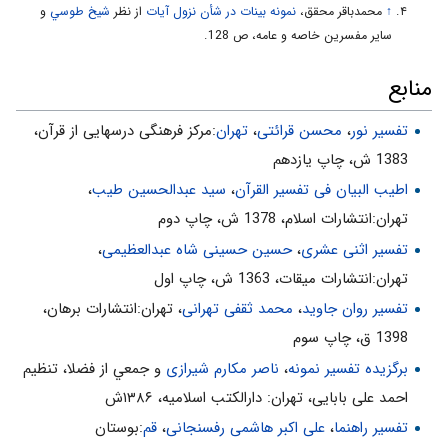
↑
محمدباقر محقق،‌
نمونه بينات در شأن نزول آيات
از نظر
شيخ طوسي
و
7- اگر دشمن زمينه‌ى پذيرش انحراف را در شما ببيند، ادّعاهاى
ساير مفسرين خاصه و عامه، ص 128.
خطرناك‌ترى مطرح مى‌كند. «لِتَحْسَبُوهُ مِنَ الْكِتابِ ... يَقُولُونَ هُوَ مِنْ عِنْدِ
منابع
اللَّهِ»
8- بزرگ‌ترين خيانت به فرهنگ وعقيده‌ى انسان، تحريفِ آگاهانه
تفسیر نور
،
محسن قرائتی
،
تهران
:مركز فرهنگى درسهايى از قرآن،
ومغرضانه‌ى علما و خواصّ است. «يَقُولُونَ عَلَى اللَّهِ الْكَذِبَ وَ هُمْ
1383 ش، چاپ يازدهم
يَعْلَمُونَ»
اطیب البیان فی تفسیر القرآن‌
،
سید عبدالحسین طیب
،
تهران:انتشارات اسلام‌، 1378 ش‌، چاپ دوم‌
تفسیر اثنی عشری
،
حسین حسینی شاه عبدالعظیمی
،
تهران:انتشارات ميقات، 1363 ش، چاپ اول
تفسیر روان جاوید
،
محمد ثقفی تهرانی
، تهران:انتشارات برهان،
1398 ق، چاپ سوم
برگزیده تفسیر نمونه
،
ناصر مکارم شیرازی
و جمعي از فضلا، تنظیم
احمد علی بابایی، تهران: دارالکتب اسلامیه، ۱۳۸۶ش
تفسیر راهنما
،
علی اکبر هاشمی رفسنجانی
،
قم
:بوستان