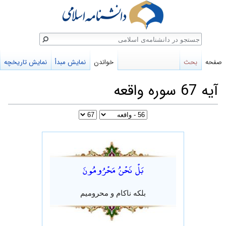
ستجو
صفحه
بحث
خواندن
نمایش مبدأ
نمایش تاریخچه
آیه 67 سوره واقعه
پرش
پرش
به
به
بَلْ نَحْنُ مَحْرُومُونَ
ناوبری
جستجو
بلکه ناکام و محرومیم