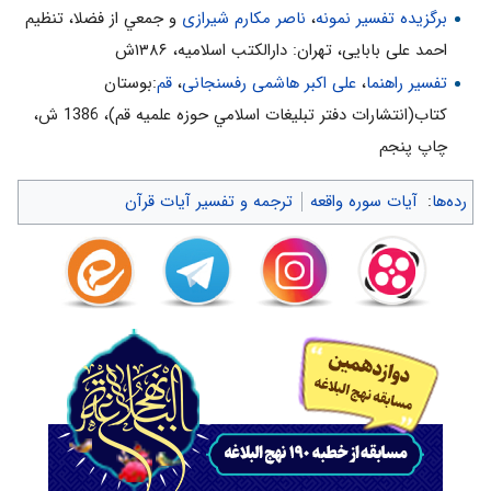
حُطاماً»
برگزیده تفسیر نمونه
،
ناصر مکارم شیرازی
و جمعي از فضلا، تنظیم
3- برخى انسان‌ها، تا محصولشان خار و خاشاك نشود و سرشان به سنگ
احمد علی بابایی، تهران: دارالکتب اسلامیه، ۱۳۸۶ش
نخورد، وجدانشان بيدار نمى‌شود. حُطاماً ... بَلْ نَحْنُ مَحْرُومُونَ‌
تفسیر راهنما
،
علی اکبر هاشمی رفسنجانی
،
قم
:بوستان
تفسير نور(10جلدى)، ج‌9، ص: 437
كتاب(انتشارات دفتر تبليغات اسلامي حوزه علميه قم)، 1386 ش‌،
چاپ پنجم‌
رده‌ها
:
آیات سوره واقعه
ترجمه و تفسیر آیات قرآن