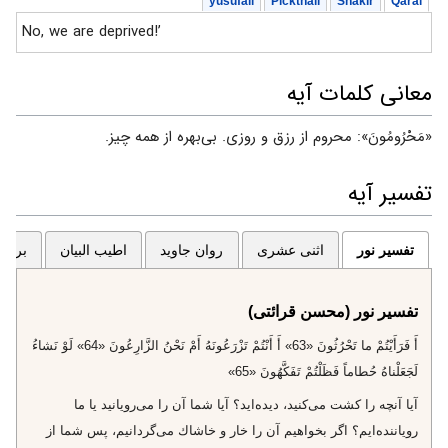
yusufali
Pickthall
Shakir
Qarai
No, we are deprived!’
معانی کلمات آیه
«مَحْرُومُونَ»: محروم از رزق و روزی. بی‌بهره از همه چیز.
تفسیر آیه
تفسیر نور
اثنی عشری
روان جاوید
اطیب البیان
برگزی
تفسیر نور (محسن قرائتی)
أَ فَرَأَيْتُمْ ما تَحْرُثُونَ «63» أَ أَنْتُمْ تَزْرَعُونَهُ أَمْ نَحْنُ الزَّارِعُونَ «64» لَوْ نَشاءُ
لَجَعَلْناهُ حُطاماً فَظَلْتُمْ تَفَكَّهُونَ «65»
آيا آنچه را كشت مى‌كنيد، ديده‌ايد؟ آيا شما آن را مى‌رويانيد يا ما
روياننده‌ايم؟ اگر بخواهيم آن را خار و خاشاك مى‌گردانيم، پس شما از