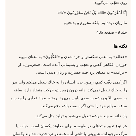
روى تعجّب مى‌گوييد:
إِنَّا لَمُغْرَمُونَ «66» بَلْ نَحْنُ مَحْرُومُونَ «67»
ما زيان ديده‌ايم. بلكه محروم و بدبختيم.
جلد 9 - صفحه 436
نکته ها
«حطام» به معنى شكستن و خرد شدن و «تَفَكَّهُونَ» به معناى ميوه
خوردن، فكاهى گفتن و تعجب و پشيمانى آمده است. «مغرمون» از
«غرامت» به معناى پرداخت خسارت و زيان ديدن است.
اگر كمى دقّت كنيم، زمين، بدن انسان را به خاك تبديل مى‌كند ولى بذر
را به خاك تبديل نمى‌كند. دانه درون زمين دو حركت متضاد دارد، ساقه
به سوى بالا و ريشه به سوى پايين مى‌رود. ريشه، مواد غذايى را جذب و
ساقه، موانع خود را حتى اگر سفت باشد دفع مى‌كند.
يك دانه به چند خوشه تبديل مى‌شود و توليد مثل مى‌كند.
هر نوع تغيير و تحوّلى در طبيعت، براى خداوند يكسان است. حيات يا
مرگ موجودات، شيرينى يا تلخى آب، همه در نزد قدرت خداوند يكسان