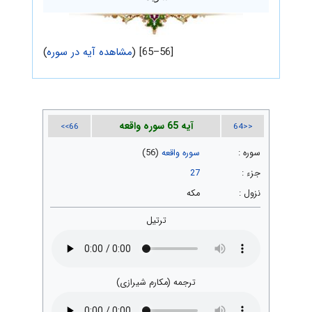
[56–65] (
مشاهده آیه در سوره
)
آیه 65 سوره واقعه
66>>
<<64
سوره :
سوره واقعه
(56)
جزء :
27
نزول :
مکه
ترتیل
ترجمه (مکارم شیرازی)