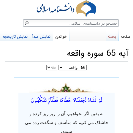
ستجو
صفحه
بحث
خواندن
نمایش مبدأ
نمایش تاریخچه
آیه 65 سوره واقعه
پرش
پرش
به
به
لَوْ نَشَاءُ لَجَعَلْنَاهُ حُطَامًا فَظَلْتُمْ تَفَكَّهُونَ
ناوبری
جستجو
به یقین اگر بخواهیم، آن را ریز ریز کرده و
خاشاک می کنیم که متأسف و شگفت زده می
شوید،