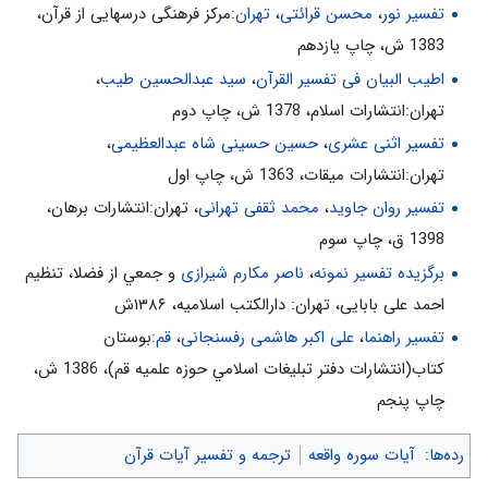
تفسیر نور
،
محسن قرائتی
،
تهران
:مركز فرهنگى درسهايى از قرآن،
بيانديشد، ارزش نعمت‌هاى موجود را بهتر درك خواهد كرد و به لطف و
1383 ش، چاپ يازدهم
قدرت الهى بيشتر پى‌مى‌برد.
اطیب البیان فی تفسیر القرآن‌
،
سید عبدالحسین طیب
،
پیام ها
تهران:انتشارات اسلام‌، 1378 ش‌، چاپ دوم‌
تفسیر اثنی عشری
،
حسین حسینی شاه عبدالعظیمی
،
1- همان قدرتى كه از يك دانه بذر، خوشه‌ها پديد مى‌آورد، مى‌تواند از تك
سلّول انسان مرده‌اى دوباره او را زنده كند. «أَ فَرَأَيْتُمْ ما تَحْرُثُونَ»
تهران:انتشارات ميقات، 1363 ش، چاپ اول
2- فعل و انفعالات طبيعى با اراده خداوند است. «لَوْ نَشاءُ لَجَعَلْناهُ
تفسیر روان جاوید
،
محمد ثقفی تهرانی
، تهران:انتشارات برهان،
حُطاماً»
1398 ق، چاپ سوم
3- برخى انسان‌ها، تا محصولشان خار و خاشاك نشود و سرشان به سنگ
برگزیده تفسیر نمونه
،
ناصر مکارم شیرازی
و جمعي از فضلا، تنظیم
نخورد، وجدانشان بيدار نمى‌شود. حُطاماً ... بَلْ نَحْنُ مَحْرُومُونَ‌
احمد علی بابایی، تهران: دارالکتب اسلامیه، ۱۳۸۶ش
تفسير نور(10جلدى)، ج‌9، ص: 437
تفسیر راهنما
،
علی اکبر هاشمی رفسنجانی
،
قم
:بوستان
كتاب(انتشارات دفتر تبليغات اسلامي حوزه علميه قم)، 1386 ش‌،
چاپ پنجم‌
رده‌ها
:
آیات سوره واقعه
ترجمه و تفسیر آیات قرآن