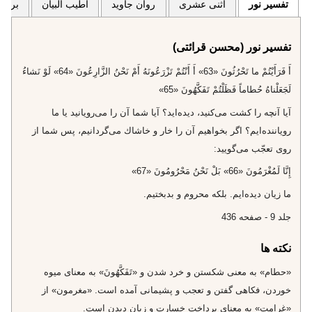
تفسیر نور
اثنی عشری
روان جاوید
اطیب البیان
برگزی
تفسیر نور (محسن قرائتی)
أَ فَرَأَيْتُمْ ما تَحْرُثُونَ «63» أَ أَنْتُمْ تَزْرَعُونَهُ أَمْ نَحْنُ الزَّارِعُونَ «64» لَوْ نَشاءُ
لَجَعَلْناهُ حُطاماً فَظَلْتُمْ تَفَكَّهُونَ «65»
آيا آنچه را كشت مى‌كنيد، ديده‌ايد؟ آيا شما آن را مى‌رويانيد يا ما
روياننده‌ايم؟ اگر بخواهيم آن را خار و خاشاك مى‌گردانيم، پس شما از
روى تعجّب مى‌گوييد:
إِنَّا لَمُغْرَمُونَ «66» بَلْ نَحْنُ مَحْرُومُونَ «67»
ما زيان ديده‌ايم. بلكه محروم و بدبختيم.
جلد 9 - صفحه 436
نکته ها
«حطام» به معنى شكستن و خرد شدن و «تَفَكَّهُونَ» به معناى ميوه
خوردن، فكاهى گفتن و تعجب و پشيمانى آمده است. «مغرمون» از
«غرامت» به معناى پرداخت خسارت و زيان ديدن است.