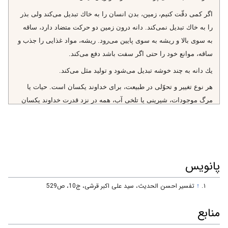
اگر كمى دقّت كنيم، زمين، بدن انسان را به خاك تبديل مى‌كند ولى بذر
را به خاك تبديل نمى‌كند. دانه درون زمين دو حركت متضاد دارد، ساقه
به سوى بالا و ريشه به سوى پايين مى‌رود. ريشه، مواد غذايى را جذب و
ساقه، موانع خود را حتى اگر سفت باشد دفع مى‌كند.
يك دانه به چند خوشه تبديل مى‌شود و توليد مثل مى‌كند.
هر نوع تغيير و تحوّلى در طبيعت، براى خداوند يكسان است. حيات يا
مرگ موجودات، شيرينى يا تلخى آب، همه در نزد قدرت خداوند يكسان
است. خَلَقْناكُمْ‌ ... قَدَّرْنا بَيْنَكُمُ الْمَوْتَ‌، نَحْنُ الزَّارِعُونَ‌ ... لَجَعَلْناهُ حُطاماً،
تَشْرَبُونَ‌ ... جَعَلْناهُ أُجاجاً
يكى از راه‌هاى خداشناسى، فرض خلاف وضع موجود است، چنانكه
گفته‌اند: «تعرف الاشياء باضدادها» يعنى با تصور ضدّ هر چيزى، جايگاه و
پانویس
اهميّت آن چيز مشخص مى‌شود، مثلًا: اگر هر يك از شب يا روز طولانى
شود، اگر آب‌ها به زمين فرو رود، اگر كشت‌ها همه خار شود، اگر آب‌ها
↑
تفسير احسن الحديث، سید علی اکبر قرشی، ج10، ص529
تلخ شود و ... چه كسى مى‌تواند آن را به وضع موجود تبديل كند؟
منابع
آرى اگر انسان به اين نكته توجّه داشته باشد كه هر چه دارد، هر لحظه
در معرض تغيير و نابودى است و به پيامدهاى از دست دادن آنها