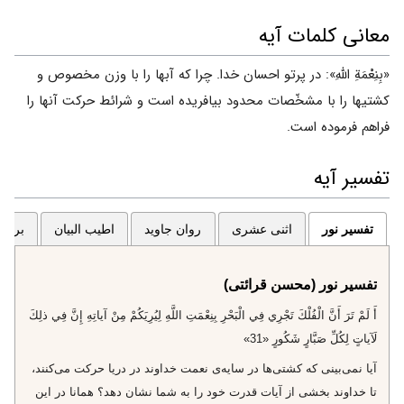
معانی کلمات آیه
«بِنِعْمَةِ اللهِ»: در پرتو احسان خدا. چرا که آبها را با وزن مخصوص و
کشتیها را با مشخّصات محدود بیافریده است و شرائط حرکت آنها را
فراهم فرموده است.
تفسیر آیه
تفسیر نور
اثنی عشری
روان جاوید
اطیب البیان
برگزی
تفسیر نور (محسن قرائتی)
أَ لَمْ تَرَ أَنَّ الْفُلْكَ تَجْرِي فِي الْبَحْرِ بِنِعْمَتِ اللَّهِ لِيُرِيَكُمْ مِنْ آياتِهِ إِنَّ فِي ذلِكَ
لَآياتٍ لِكُلِّ صَبَّارٍ شَكُورٍ «31»
آيا نمى‌بينى كه كشتى‌ها در سايه‌ى نعمت خداوند در دريا حركت مى‌كنند،
تا خداوند بخشى از آيات قدرت خود را به شما نشان دهد؟ همانا در اين