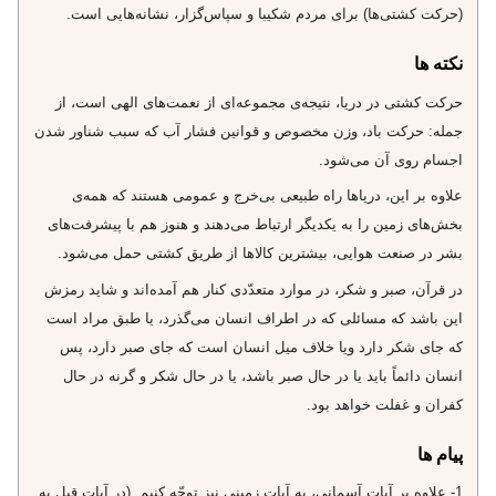
(حركت كشتى‌ها) براى مردم شكيبا و سپاس‌گزار، نشانه‌هايى است.
نکته ها
حركت كشتى در دريا، نتيجه‌ى مجموعه‌اى از نعمت‌هاى الهى است، از
جمله: حركت باد، وزن مخصوص و قوانين فشار آب كه سبب شناور شدن
اجسام روى آن مى‌شود.
علاوه بر اين، درياها راه طبيعى بى‌خرج و عمومى هستند كه همه‌ى
بخش‌هاى زمين را به يكديگر ارتباط مى‌دهند و هنوز هم با پيشرفت‌هاى
بشر در صنعت هوايى، بيشترين كالاها از طريق كشتى حمل مى‌شود.
در قرآن، صبر و شكر، در موارد متعدّدى كنار هم آمده‌اند و شايد رمزش
اين باشد كه مسائلى كه در اطراف انسان مى‌گذرد، يا طبق مراد است
كه جاى شكر دارد ويا خلاف ميل انسان است كه جاى صبر دارد، پس
انسان دائماً بايد يا در حال صبر باشد، يا در حال شكر و گرنه در حال
كفران و غفلت خواهد بود.
پیام ها
1- علاوه بر آيات آسمانى، به آيات زمينى نيز توجّه كنيم. (در آيات قبل به