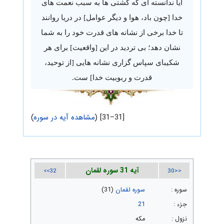
آیا ندانسته ای که کشتی ها به سبب نعمت های
خدا [چون باد، هوا و دیگر عوامل] در دریا روانند
تا خدا برخی از نشانه های قدرت خود را به شما
نشان دهد؛ بی تردید در این [واقعیت] برای هر
شکیبای سپاس گزاری نشانه هایی [از توحید،
قدرت و ربوبیت خدا] ست.
[31–31] (
مشاهده آیه در سوره
)
آیه 31 سوره لقمان
32>>
<<30
سوره :
سوره لقمان
(31)
جزء :
21
نزول :
مکه