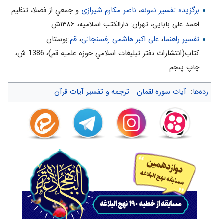
برگزیده تفسیر نمونه
،
ناصر مکارم شیرازی
و جمعي از فضلا، تنظیم
احمد علی بابایی، تهران: دارالکتب اسلامیه، ۱۳۸۶ش
تفسیر راهنما
،
علی اکبر هاشمی رفسنجانی
،
قم
:بوستان
كتاب(انتشارات دفتر تبليغات اسلامي حوزه علميه قم)، 1386 ش‌،
چاپ پنجم‌
رده‌ها
:
آیات سوره لقمان
ترجمه و تفسیر آیات قرآن