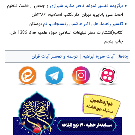
برگزیده تفسیر نمونه
،
ناصر مکارم شیرازی
و جمعي از فضلا، تنظیم
احمد علی بابایی، تهران: دارالکتب اسلامیه، ۱۳۸۶ش
تفسیر راهنما
،
علی اکبر هاشمی رفسنجانی
،
قم
:بوستان
كتاب(انتشارات دفتر تبليغات اسلامي حوزه علميه قم)، 1386 ش‌،
چاپ پنجم‌
رده‌ها
:
آیات سوره ابراهیم
ترجمه و تفسیر آیات قرآن