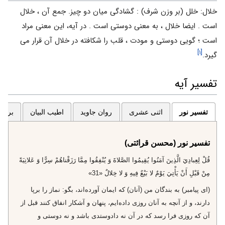
خلال: خلل (بر وزن شرف) : گشادگى ميان دو چيز. جمع آن ، خلال
است . ايضا خلال ، به معنى دوستى است . در آيه، اين معنى مراد
است ؛ گويى دوستى و مودت ، قلب را شكافته در خلال آن قرار مى‏
[۱]
گيرد.
تفسیر آیه
تفسیر نور
اثنی عشری
روان جاوید
اطیب البیان
برگزی
تفسیر نور (محسن قرائتی)
قُلْ لِعِبادِيَ الَّذِينَ آمَنُوا يُقِيمُوا الصَّلاةَ وَ يُنْفِقُوا مِمَّا رَزَقْناهُمْ سِرًّا وَ عَلانِيَةً
مِنْ قَبْلِ أَنْ يَأْتِيَ يَوْمٌ لا بَيْعٌ فِيهِ وَ لا خِلالٌ «31»
(اى پيامبر) به بندگان من (آنان) كه ايمان آورده‌اند، بگو: نماز را برپا
دارند، و از آنچه به آنان روزى داده‌ايم، پنهان و آشكار انفاق كنند قبل از
آن كه روزى فرا رسد كه در آن نه دادوستدى باشد و نه دوستى و