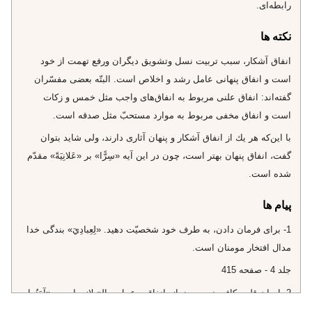
رابطه‌اى.
نکته ها
انفاق آشكار، سبب تربيت نسل وتشويق ديگران ورفع تهمت از خود
است و انفاق پنهانى عامل رشد و اخلاص است. البتّه بعضى مفسّران
گفته‌اند: انفاق علنى مربوط به انفاق‌هاى واجب مثل خمس و زكات
است و انفاق مخفى مربوط به موارد مستحبّ مثل صدقه است.
با اين‌كه هر يك از انفاق آشكار و پنهان آثارى دارند، ولى شايد بتوان
گفت، انفاق پنهان بهتر است، چون در اين آيه‌ «سِرًّا» بر «عَلانِيَةً» مقدّم
شده است.
پیام ها
1- براى فرمان دادن، به طرف خود شخصيّت دهيد. «لِعِبادِيَ» بندگى خدا
مدال افتخار مومنان است.
جلد 4 - صفحه 415
2- ايمان قلبى كافى نيست، نماز، انفاق و عمل صالح لازم است. «آمَنُوا
يُقِيمُوا الصَّلاةَ وَ يُنْفِقُوا»