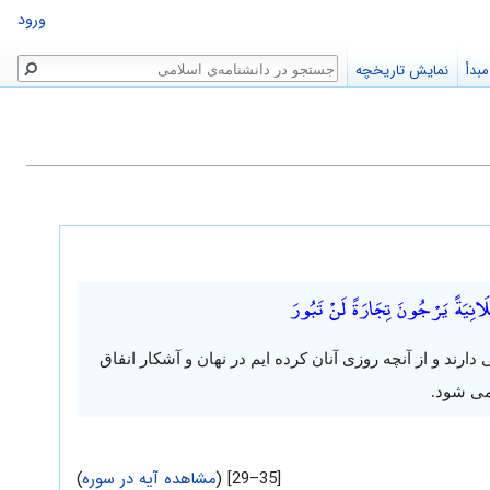
ورود
جستجو
بدأ
نمایش تاریخچه
َلَانِيَةً يَرْجُونَ تِجَارَةً لَنْ تَبُورَ
دارند و از آنچه روزی آنان کرده ایم در نهان و آشکار انفاق
نمی شود.
[35–29] (
مشاهده آیه در سوره
)