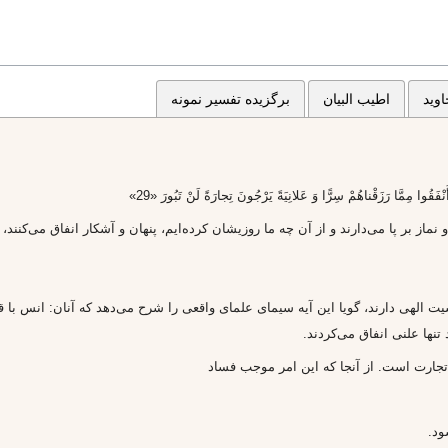
وید
اطیب البیان
برگزیده تفسیر نمونه
نْفَقُوا مِمَّا رَزَقْناهُمْ سِرًّا وَ عَلانِيَةً يَرْجُونَ تِجارَةً لَنْ تَبُورَ «29»
نماز بر پا مى‌دارند و از آن چه ما روزيشان كرده‌ايم، پنهان و آشكار انفاق مى‌كنند، 
ت الهى دارند، گويا اين آيه سيماى علماى واقعى را شرح مى‌دهد كه آنان: انس با قرآن
 تنها علنى انفاق مى‌كردند.
ر تجارت است. از آنجا كه اين امر موجب فساد
ود.