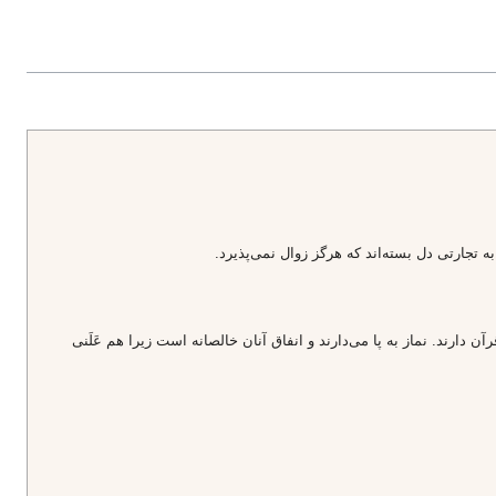
به تجارتى دل بسته‌اند كه هرگز زوال نمى‌پذيرد.
 دارند. نماز به پا مى‌دارند و انفاق آنان خالصانه است زيرا هم عَلَنى