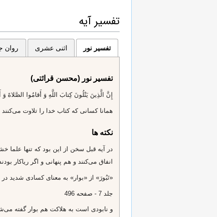
تفسیر آیه
تفسیر نور
اثنی عشری
روان جا
تفسیر نور (محسن قرائتی)
إِنَّ الَّذِينَ يَتْلُونَ كِتابَ اللَّهِ وَ أَقامُوا الصَّلاةَ وَ أَ
همانا كسانى كه كتاب خدا را تلاوت مى‌كنند و 
نکته ها
در آيه قبل سخن از اين بود كه تنها علما خشي
انفاق مى‌كنند و هم پنهانى و اگر رياكار بودند
«تَبُورَ» از «بوار» به معناى كسادى شديد د
جلد 7 - صفحه 496
و نابودى است به هلاكت هم بوار گفته مى‌ش