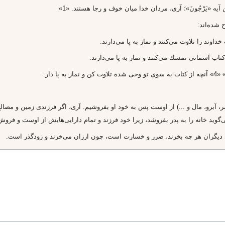
ن آيه‌ «يَرْجُونَ»؛ آرى، مردان خدا ميان خوف و رجا هستند. «1»
 شده‌اند:
 پا دار.
عمر، آبرو، مال و ...) از اوست پس به خود او بفروشيم. آرى، اگر فرزندى زمين و م
‌گويد خانه را به پدر بفروشد، زيرا خود فرزند و تمام دارايى‌هايش از اوست و فرو
را مى‌پوشاند و با همان نواقص مى‌خرد. در دعاى بعد از نماز مى‌خوانيم: خداوندا! 
عرضون الا لك» «5» يعنى باختند كسانى كه در خانه غير تو آمدند و خسارت كردند