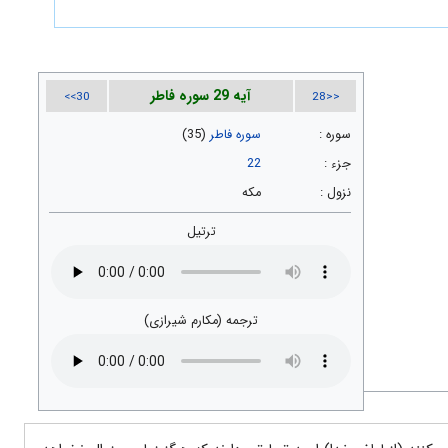
آیه 29 سوره فاطر
30>>
<<28
سوره :
سوره فاطر
(35)
جزء :
22
نزول :
مکه
ترتیل
ترجمه (مکارم شیرازی)