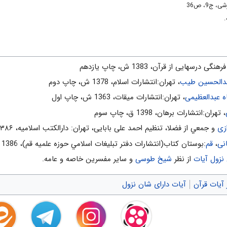
9، ص36
.
نگى درسهايى از قرآن، 1383 ش، چاپ يازدهم
دالحسین طیب
، تهران:انتشارات اسلام‌، 1378 ش‌، چاپ دوم‌
عبدالعظیمی
، تهران:انتشارات ميقات، 1363 ش، چاپ اول
، تهران:انتشارات برهان، 1398 ق، چاپ سوم
زی
و جمعي از فضلا، تنظیم احمد علی بابایی، تهران: دارالکتب اسلامیه، ۱۳۸۶ش
نی
،
قم
:بوستان كتاب(انتشارات دفتر تبليغات اسلامي حوزه علميه قم)، 1386 ش‌، چاپ پنجم‌
 نزول آیات
از نظر
شیخ طوسی
و سایر مفسرین خاصه و عامه.
و انفاقش قطعى است. (تلاوت كتاب به صورت مضارع آمده كه نشانه تداوم عمل و علاق
آیات قرآن
آیات دارای شان نزول