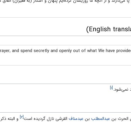
 پا می‌دارند و از آنچه ما روزیشان کرده‌ایم پنهان و آشکار (به فقیران) انفاق
prayer, and spend secretly and openly out of what We have provi
[۱]
 نمى‏‌شود.
[۲]
ن الحرث بن
عبدالمطلب
بن
عبدمناف
القرشى نازل گردیده است
و البته ذکر