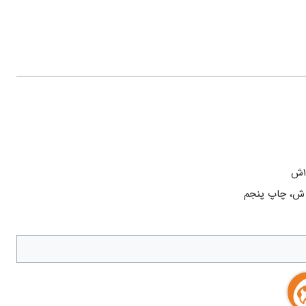
ه به تلاوت است، «يَتْلُونَ» ولى نماز و انفاق به صورت ماضى آمده كه