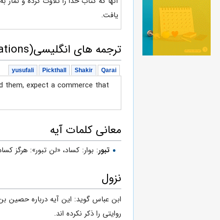
آنها که کتاب خدا را تلاوت کرده و نماز به
یافت.
ترجمه های انگلیسی(English translations)
yusufali
Pickthall
Shakir
Qarai
ded them, expect a commerce that
معانی کلمات آیه
تبور
: بوار: كساد، «لن تبور»: هرگز كساد
نزول
ابن عباس گوید: این آیه درباره حصین ب
روایتى را ذکر نکرده اند.