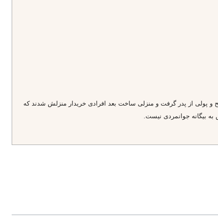
صالح و پولى از پدر گرفت و منزلى ساخت بعد افرادى خريدار منزلش شدند كه
ش به بيگانه جوانمردى نيست.
اگر در ركوع و سجود نمازم خلل و نقصى است ناديده بگير و نمازم را قبول