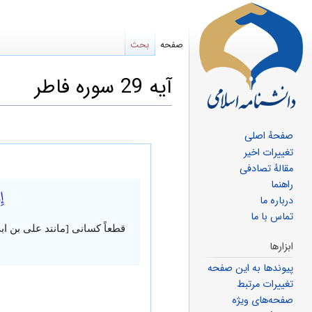
صفحه
بحث
آیه 29 سوره فاطر
صفحهٔ اصلی
پرش
پرش
تغییرات اخیر
مقالهٔ تصادفی
به
به
راهنما
إِ
ناوبری
جستجو
درباره ما
تماس با ما
قطعاً کسانی [مانند علی بن ابی
ابزارها
پیوندها به این صفحه
تغییرات مرتبط
صفحه‌های ویژه