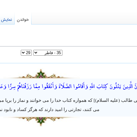
خواندن
نمایش م
نَّ الَّذِينَ يَتْلُونَ كِتَابَ اللَّهِ وَأَقَامُوا الصَّلَاةَ وَأَنْفَقُوا مِمَّا رَزَقْنَاهُمْ سِرًّا وَع
 طالب (علیه السلام)] که همواره کتاب خدا را می خوانند و نماز را برپا می 
می کنند، تجارتی را امید دارند که هرگز کساد و نابود 