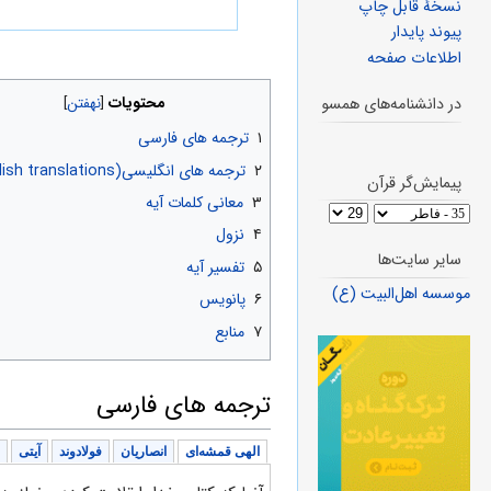
نسخهٔ قابل چاپ
پیوند پایدار
اطلاعات صفحه
محتویات
در دانشنامه‌های همسو
۱
ترجمه های فارسی
۲
ترجمه های انگلیسی(English translations)
پیمایش‌گر قرآن
۳
معانی کلمات آیه
۴
نزول
سایر سایت‌ها
۵
تفسیر آیه
موسسه اهل‌البیت (ع)
۶
پانویس
۷
منابع
ترجمه های فارسی
الهی قمشه‌ای
انصاریان
فولادوند
آیتی