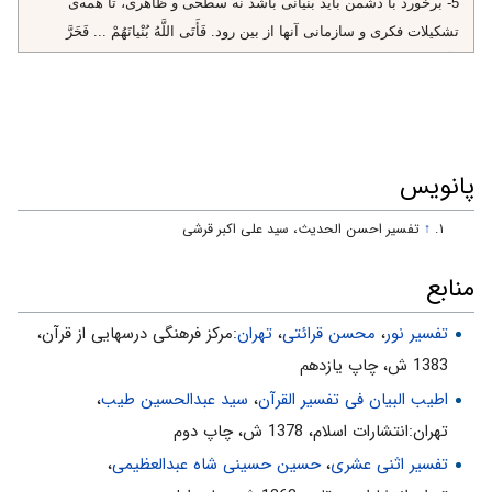
5- برخورد با دشمن بايد بنيانى باشد نه سطحى و ظاهرى، تا همه‌ى
تشكيلات فكرى و سازمانى آنها از بين رود. فَأَتَى اللَّهُ بُنْيانَهُمْ‌ ... فَخَرَّ
عَلَيْهِمُ السَّقْفُ‌
جلد 4 - صفحه 510
6- كيفرهاى الهى مخصوص آخرت نيست. «فَأَتَى اللَّهُ بُنْيانَهُمْ»
7- گاهى بناى محكم، بجاى حفاظت از جان انسان، گور خود انسان
پانویس
مى‌شود.
↑
تفسیر احسن الحدیث، سید علی اکبر قرشی
«فَخَرَّ عَلَيْهِمُ السَّقْفُ»
8- زمان و مكان قهر خدا، قابل پيش‌بينى نيست. «مِنْ حَيْثُ لا يَشْعُرُونَ»
منابع
تفسیر نور
،
محسن قرائتی
،
تهران
:مركز فرهنگى درسهايى از قرآن،
1383 ش، چاپ يازدهم
اطیب البیان فی تفسیر القرآن‌
،
سید عبدالحسین طیب
،
تهران:انتشارات اسلام‌، 1378 ش‌، چاپ دوم‌
تفسیر اثنی عشری
،
حسین حسینی شاه عبدالعظیمی
،