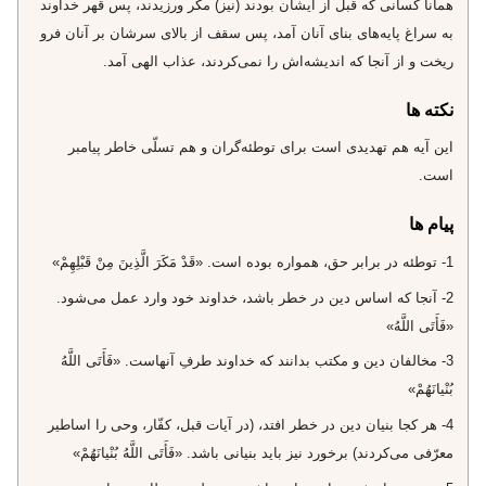
همانا كسانى كه قبل از ايشان بودند (نيز) مكر ورزيدند، پس قهر خداوند
به سراغ پايه‌هاى بناى آنان آمد، پس سقف از بالاى سرشان بر آنان فرو
ريخت و از آنجا كه انديشه‌اش را نمى‌كردند، عذاب الهى آمد.
نکته ها
اين آيه هم تهديدى است براى توطئه‌گران و هم تسلّى خاطر پيامبر
است.
پیام ها
1- توطئه در برابر حق، همواره بوده است. «قَدْ مَكَرَ الَّذِينَ مِنْ قَبْلِهِمْ»
2- آنجا كه اساس دين در خطر باشد، خداوند خود وارد عمل مى‌شود.
«فَأَتَى اللَّهُ»
3- مخالفان دين و مكتب بدانند كه خداوند طرفِ آنهاست. «فَأَتَى اللَّهُ
بُنْيانَهُمْ»
4- هر كجا بنيان دين در خطر افتد، (در آيات قبل، كفّار، وحى را اساطير
معرّفى مى‌كردند) برخورد نيز بايد بنيانى باشد. «فَأَتَى اللَّهُ بُنْيانَهُمْ»