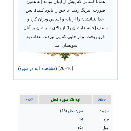
همانا کسانی که پیش از اینان بودند [به همین
صورت] نیرنگ زدند [تا حق را نابود کنند]، پس
خدا بنیانشان را از پایه و اساس ویران کرد و
سقف [خانه هایشان را] از بالای سرشان بر آنان
فرو ریخت، و از جایی که پی نبردند، عذاب به
سویشان آمد.
[16–26] (
مشاهده آیه در سوره
)
آیه 26 سوره نحل
27>>
<<25
سوره :
سوره نحل
(16)
جزء :
14
نزول :
مکه