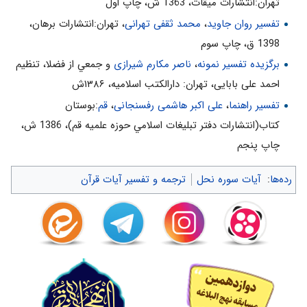
تهران:انتشارات ميقات، 1363 ش، چاپ اول
تفسیر روان جاوید
،
محمد ثقفی تهرانی
، تهران:انتشارات برهان،
1398 ق، چاپ سوم
برگزیده تفسیر نمونه
،
ناصر مکارم شیرازی
و جمعي از فضلا، تنظیم
احمد علی بابایی، تهران: دارالکتب اسلامیه، ۱۳۸۶ش
تفسیر راهنما
،
علی اکبر هاشمی رفسنجانی
،
قم
:بوستان
كتاب(انتشارات دفتر تبليغات اسلامي حوزه علميه قم)، 1386 ش‌،
چاپ پنجم‌
رده‌ها
:
آیات سوره نحل
ترجمه و تفسیر آیات قرآن