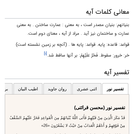
معانی کلمات آیه
بنيانهم: بنيان مصدر است ، به معنى : عمارت ساختن . به معنى
عمارت و ساختمان نيز آيد . مراد از آيه ، معناى دوم است.
قواعد: قاعده: پايه. قواعد: پايه‏ ها . (آنچه بر زمين نشسته است)
[۱]
خر: خرور: سقوط. فَخَرَّ عَلَيْهِمُ‏: بر آنها ساقط شد.
تفسیر آیه
تفسیر نور
اثنی عشری
روان جاوید
اطیب البیان
برگزی
تفسیر نور (محسن قرائتی)
قَدْ مَكَرَ الَّذِينَ مِنْ قَبْلِهِمْ فَأَتَى اللَّهُ بُنْيانَهُمْ مِنَ الْقَواعِدِ فَخَرَّ عَلَيْهِمُ السَّقْفُ
مِنْ فَوْقِهِمْ وَ أَتاهُمُ الْعَذابُ مِنْ حَيْثُ لا يَشْعُرُونَ «26»