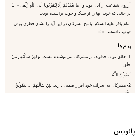
آرزوى شفاعت از آنان بود، و «ما نَعْبُدُهُمْ إِلَّا لِيُقَرِّبُونا إِلَى اللَّهِ زُلْفى‌» «1»
در حالى كه خود، آنها را از سنگ و چوب تراشيده بودند.
امام باقر عليه السلام، پاسخ مشركان در اين آيه را نشان فطرى بودن
توحيد دانستند. «2»
پیام ها
1- خالق بودنِ خداوند، بر مشركان نيز پوشيده نيست. وَ لَئِنْ سَأَلْتَهُمْ مَنْ
خَلَقَ‌ ...
لَيَقُولُنَّ اللَّهُ‌
2- مشركان به انحراف خود اقرار ضمنى دارند. لَئِنْ سَأَلْتَهُمْ‌ ... لَيَقُولُنَّ
اللَّهُ‌
3- همه‌ى آفريده‌ها از آنِ اوست، پس تنها او را ستايش كنيم. «قُلِ الْحَمْدُ
لِلَّهِ»
4- سپاس خداوند را به زبان آوريم. «قُلِ الْحَمْدُ لِلَّهِ»
پانویس
5- انحراف مشركان معمولًا برخاسته از جهل آنان است. «بَلْ أَكْثَرُهُمْ لا