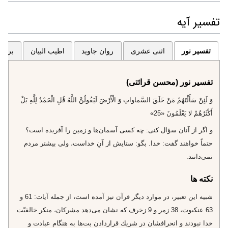
تفسیر آیه
تفسیر نور
اثنی عشری
روان جاوید
اطیب البیان
برگزی
تفسیر نور (محسن قرائتی)
وَ لَئِنْ سَأَلْتَهُمْ مَنْ خَلَقَ السَّماواتِ وَ الْأَرْضَ لَيَقُولُنَّ اللَّهُ قُلِ الْحَمْدُ لِلَّهِ بَلْ
أَكْثَرُهُمْ لا يَعْلَمُونَ «25»
و اگر از آنان سؤال كنى: چه كسى آسمان‌ها و زمين را آفريده است؟
حتماً خواهند گفت: خدا. بگو: ستايش از آنِ خداست، ولى بيشتر مردم
نمى‌دانند.
نکته ها
شبيه اين تعبير، در موارد ديگر قرآن نيز آمده است، از جمله آيات: 61 و
63 عنكبوت، 38 زمر و 9 زخرف كه نشان مى‌دهد مشركان، منكر خالقيّت
خدا نبودند و انحرافشان در شريك قراردادن بت‌ها به هنگام عبادت و