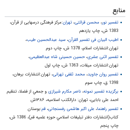
يَعْلَمُونَ»
منابع
تفسیر نور
،
محسن قرائتی
،
تهران
:مركز فرهنگى درسهايى از قرآن،
1383 ش، چاپ يازدهم
اطیب البیان فی تفسیر القرآن‌
،
سید عبدالحسین طیب
،
تهران:انتشارات اسلام‌، 1378 ش‌، چاپ دوم‌
تفسیر اثنی عشری
،
حسین حسینی شاه عبدالعظیمی
،
تهران:انتشارات ميقات، 1363 ش، چاپ اول
تفسیر روان جاوید
،
محمد ثقفی تهرانی
، تهران:انتشارات برهان،
1398 ق، چاپ سوم
برگزیده تفسیر نمونه
،
ناصر مکارم شیرازی
و جمعي از فضلا، تنظیم
احمد علی بابایی، تهران: دارالکتب اسلامیه، ۱۳۸۶ش
تفسیر راهنما
،
علی اکبر هاشمی رفسنجانی
،
قم
:بوستان
كتاب(انتشارات دفتر تبليغات اسلامي حوزه علميه قم)، 1386 ش‌،
چاپ پنجم‌