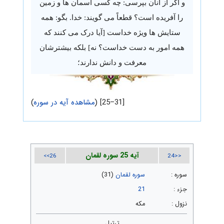
و اگر از آنان بپرسی: چه کسی آسمان ها و زمین
را آفریده است؟ قطعاً می گویند: خدا. بگو: همه
ستایش ها ویژه خداست [آیا درک می کنند که
همه امور به دست خداست؟ نه] بلکه بیشترشان
معرفت و دانش ندارند؛
[31–25] (
مشاهده آیه در سوره
)
آیه 25 سوره لقمان
26>>
<<24
سوره :
سوره لقمان
(31)
جزء :
21
نزول :
مکه
ترتیل