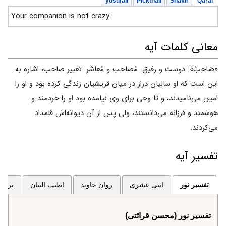
yusufali
Pickthall
Shakir
Qarai
Your companion is not crazy:
معانی کلمات آیه
«صَاحِبُ»: دوست و رفیق. مُصاحب و مُعاشر. تعبیر صاحب، اشاره به
این است که او سالیان دراز در میان قریشیان زندگی کرده بود و او را
امین می‌نامیدند، و تا وحی برای وی نیامده بود او را خردمند و
هوشمند و فرزانه می‌دانستند، ولی پس از آن دیوانه‌اش قلمداد
می‌کردند.
تفسیر آیه
تفسیر نور
اثنی عشری
روان جاوید
اطیب البیان
برگزی
تفسیر نور (محسن قرائتی)