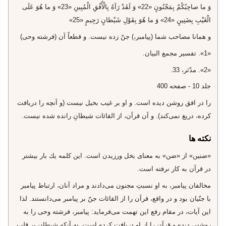
وَ ما صاحِبُكُمْ بِمَجْنُونٍ «22» وَ لَقَدْ رَآهُ بِالْأُفُقِ الْمُبِينِ «23» وَ ما هُوَ عَلَى
الْغَيْبِ بِضَنِينٍ «24» وَ ما هُوَ بِقَوْلِ شَيْطانٍ رَجِيمٍ «25»
و همانا مصاحب شما (پيامبر،) جنّ زده نيست. و قطعاً آن (فرشته وحى)
«1». تفسير مجمع البيان.
«2». مدّثر، 33.
جلد 10 - صفحه 400
را در افق روشن ديده است. و او بر غيب بخيل نيست (و آنچه را دريافت
كرده، دريغ نمى‌كند). و آن قرآن، از القائات شيطانِ رانده شده نيست.
نکته ها
«ضنين» از «ضن» به معناى بخل ورزيدن است. اين كلمه يك بار بيشتر
در قرآن به كار نرفته است.
مخالفان پيامبر، به او نسبتِ مجنون مى‌دادند و مراد آنان، ارتباط پيامبر
با جنّيان بود و در واقع، قرآن را از القائات جنّ بر پيامبر مى‌دانستند. لذا
اين آيات، در مقام رفع اين تهمت مى‌فرمايد: پيامبر، فرشته وحى را به
روشنى ديده و قرآن را از او دريافت كرده است، نه آنكه شيطان بر قلب