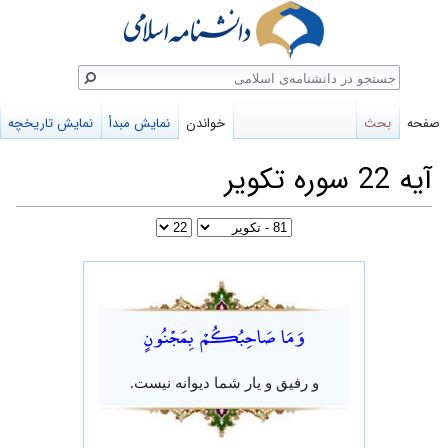
ستجو
صفحه
بحث
خواندن
نمایش مبدأ
نمایش تاریخچه
آیه 22 سوره تکویر
پرش
پرش
به
به
وَمَا صَاحِبُكُمْ بِمَجْنُونٍ
ناوبری
جستجو
و رفیق و یار شما دیوانه نیست.