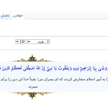
خواندن
نمایش م
وَصَّىٰ بِهَا إِبْرَاهِيمُ بَنِيهِ وَيَعْقُوبُ يَا بَنِيَّ إِنَّ اللَّهَ اصْطَفَىٰ لَكُمُ الدِّينَ فَلَ
ا به آیین اسلام سفارش کردند که ای پسران من! یقیناً خدا این دین را برا
نمیرید.