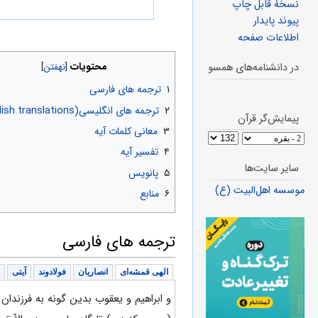
نسخهٔ قابل چاپ
پیوند پایدار
اطلاعات صفحه
محتویات
در دانشنامه‌های همسو
۱
ترجمه های فارسی
۲
ترجمه های انگلیسی(English translations)
پیمایش‌گر قرآن
۳
معانی کلمات آیه
۴
تفسیر آیه
سایر سایت‌ها
۵
پانویس
موسسه اهل‌البیت (ع)
۶
منابع
ترجمه های فارسی
الهی قمشه‌ای
انصاریان
فولادوند
آیتی
و ابراهیم و یعقوب بدین گونه به فرزندا