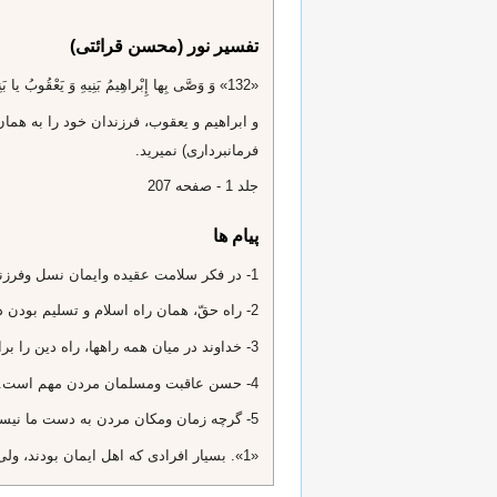
تفسیر نور (محسن قرائتی)
«132» وَ وَصَّى بِها إِبْراهِيمُ بَنِيهِ وَ يَعْقُوبُ يا بَنِيَّ إِنَّ اللَّهَ اصْطَفى‌ لَكُمُ الدِّينَ فَلا تَمُوتُنَّ إِلَّا وَ أَنْتُمْ مُسْلِمُونَ‌
و ابراهيم و يعقوب، فرزندان خود را به هما
فرمانبردارى) نميريد.
جلد 1 - صفحه 207
پیام ها
1- در فكر سلامت عقيده وايمان نسل وفرزندان خود باشيم و در وصاياى خود تنها به جنبه‌هاى مادّى اكتفا نكنيم. «وَصَّى ... فَلا تَمُوتُنَّ إِلَّا وَ أَنْتُمْ مُسْلِمُونَ»
2- راه حقّ، همان راه اسلام و تسليم بودن در برابر خداوند است. انبيا همين راه را سفارش مى‌نمودند. «وَصَّى بِها إِبْراهِيمُ بَنِيهِ وَ يَعْقُوبُ»
3- خداوند در ميان همه راهها، راه دين را براى ما برگزيده است. «إِنَّ اللَّهَ اصْطَفى‌ لَكُمُ الدِّينَ»
4- حسن عاقبت ومسلمان مردن مهم است. «1» «فَلا تَمُوتُنَّ إِلَّا وَ أَنْتُمْ مُسْلِمُونَ»
5- گرچه زمان ومكان مردن به دست ما نيست، ولى مى‌توانيم زمينه‌ى حسنِ عاقبت خود را از طريق عقيده وعمل درست ودعا ودورى از گناه و افراد فاسد، فراهم كنيم. «فَلا تَمُوتُنَّ إِلَّا وَ أَنْتُمْ مُسْلِمُونَ»
«1». بسيار افرادى كه اهل ايمان بودند، ولى مرتد وكافر شدند. «آمَنُوا ثُمَّ كَفَرُوا» نساء، 137.