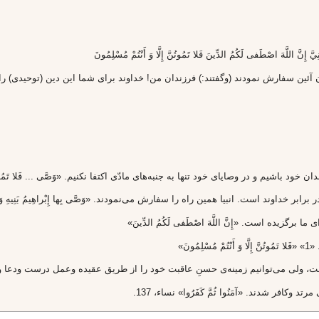
ن آئين سفارش نمودند (وگفتند:) فرزندان من! خداوند براى شما اين دين (توحيدى) را