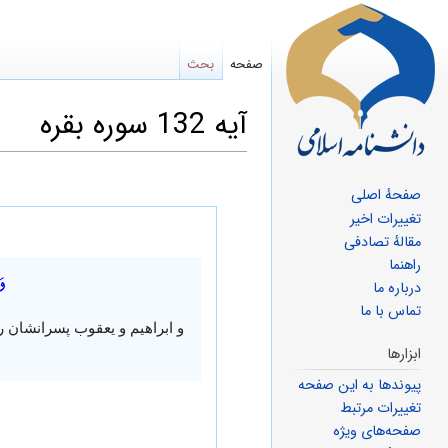
صفحه
بحث
آیه 132 سوره بقره
صفحهٔ اصلی
پرش
پرش
تغییرات اخیر
مقالهٔ تصادفی
به
به
راهنما
وَ
ناوبری
جستجو
درباره ما
تماس با ما
و ابراهیم و یعقوب پسرانشان ر
ابزارها
پیوندها به این صفحه
تغییرات مرتبط
صفحه‌های ویژه