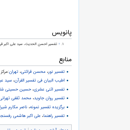
پانویس
↑
تفسیر احسن الحدیث، سید علی اکبر ق
منابع
تفسیر نور
،
محسن قرائتی
،
تهران
:مركز فره
اطیب البیان فی تفسیر القرآن‌
،
سید عب
تفسیر اثنی عشری
،
حسین حسینی شاه 
تفسیر روان جاوید
،
محمد ثقفی تهرانی
برگزیده تفسیر نمونه
،
ناصر مکارم شیرا
تفسیر راهنما
،
علی اکبر هاشمی رفسنجا