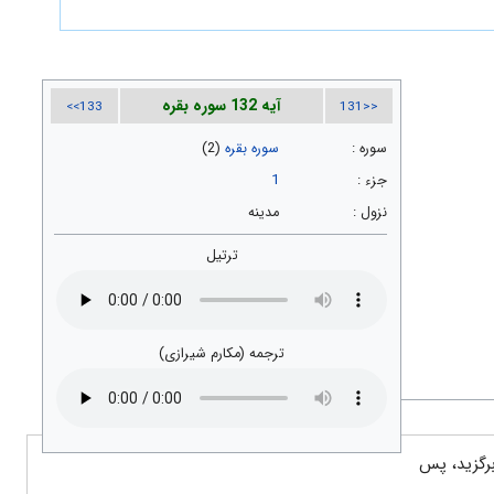
آیه 132 سوره بقره
133>>
<<131
سوره :
سوره بقره
(2)
جزء :
1
نزول :
مدینه
ترتیل
ترجمه (مکارم شیرازی)
برگزید، پس