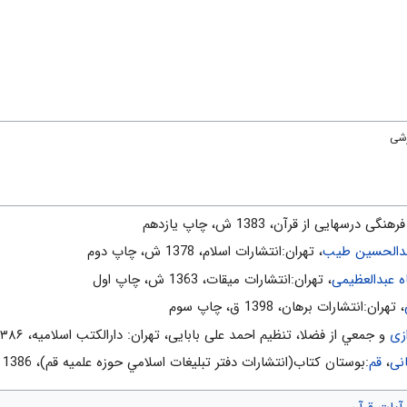
رشی
نگى درسهايى از قرآن، 1383 ش، چاپ يازدهم
دالحسین طیب
، تهران:انتشارات اسلام‌، 1378 ش‌، چاپ دوم‌
عبدالعظیمی
، تهران:انتشارات ميقات، 1363 ش، چاپ اول
، تهران:انتشارات برهان، 1398 ق، چاپ سوم
زی
و جمعي از فضلا، تنظیم احمد علی بابایی، تهران: دارالکتب اسلامیه، ۱۳۸۶ش
نی
،
قم
:بوستان كتاب(انتشارات دفتر تبليغات اسلامي حوزه علميه قم)، 1386 ش‌، چاپ پنجم‌