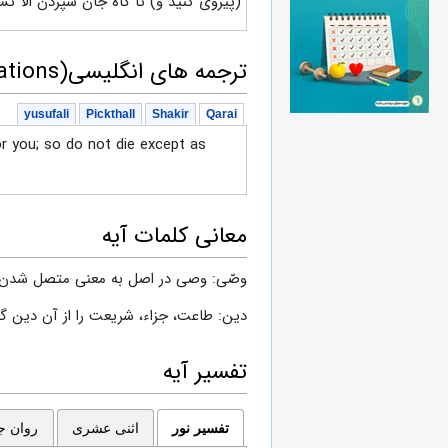
(پیروی کنید و) تا گاه جان سپردن الاّ ت
ترجمه های انگلیسی(English translations)
yusufali
Pickthall
Shakir
Qarai
for you; so do not die except as
معانی کلمات آیه
وصّى: وصى در اصل به معنى متصل شدن و
دين: طاعت، جزاء، شريعت را از آن دين 
تفسیر آیه
تفسیر نور
اثنی عشری
روان جا