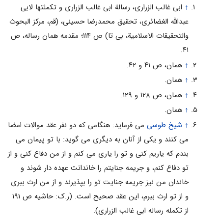
↑
ابی غالب الزراری، رسالة ابی غالب الزراری و تکملتها لابی
عبدالله الغضائری، تحقیق محمدرضا حسینی، (قم، مرکز البحوث
والتحقیقات الاسلامیة، بی تا) ص ۱۱۴؛ مقدمه همان رساله، ص
۴۱.
↑
همان، ص ۴۱ و ۴۲.
↑
همان.
↑
همان، ص ۱۲۸ و ۱۲۹.
↑
همان.
↑
شیخ طوسی
می فرماید: هنگامی که دو نفر عقد موالات امضا
می کنند و یکی از آنان به دیگری می گوید: با تو پیمان می
بندم که یاریم کنی و تو را یاری می کنم و از من دفاع کنی و از
تو دفاع کنم، و جریمه جنایتم را خاندانت عهده دار شوند و
خاندان من نیز جریمه جنایت تو را بپذیرند و از من ارث ببری
و از تو ارث ببرم، این عقد صحیح است. (ر.ک: حاشیه ص ۱۹۱
از تکمله رساله ابی غالب الزراری).