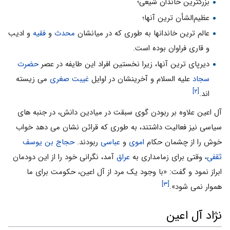
بزرگترین خاندان شیعی؛
عظیم‌الشأن ترین آنها؛
عالم ترین خاندانها به طوری که در میانشان
محدث
و
فقیه
و ادیب
و قاری فراوان بوده است.
دیرپای ترین آنها، زیرا نخستین افراد این طایفه در عصر
حضرت
سجاد
علیه السلام و آخرینشان در اوایل
غیبت صغری
می زیسته
[۲]
اند.
آل اعین علاوه بر ربودن گوی سبقت در میادین دانش، در جنبه های
سیاسی نیز فعالیت داشتند، به طوری که قرائن نشان می دهد خواب
خوش را از چشمان حکام
اموی
و
عباسی
ربودند.
حجاج بن یوسف
ثقفی
، وقتی برای زمامداری به
عراق
آمد، نگرانی خود را از این دودمان
ابراز نمود و گفت: «با وجود یک مرد از آل اعین، حکومت برای ما
[۳]
هموار نمی شود».
نژاد آل اعین