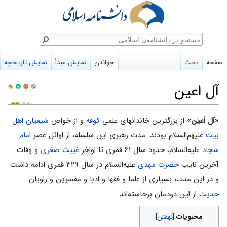
ستجو
صفحه
بحث
خواندن
نمایش مبدأ
نمایش تاریخچه
آل اعین
پرش
پرش
«آل اَعیَن»
از بزرگترین خاندانهای علمی
کوفه
و از خواص
شیعیان
اهل
به
به
بیت
علیهم‌السلام بودند. مدت رهبری این سلسله، از اوائل عصر
امام
ناوبری
جستجو
سجاد
علیه‌السلام، حدود سال ۶۱ قمری تا اواخر
غیبت صغری
و وفات
آخرین نایب
حضرت مهدی
علیه‌السلام در سال ۳۲۹ قمری ادامه داشت
و در این مدت، بسیاری از علما و فقها و ادبا و مفسرین و راویان
حدیث
از این دودمان برخاسته‌اند.
محتویات