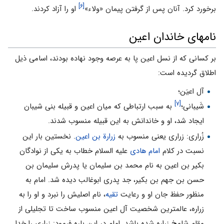
[۶]
برخورد کرد. آنان پس از گرفتن پیمان «ولاء»
او را آزاد کردند.
نامهای خاندان اعین
بر کسانی که از نسل اعین پا به عرصه وجود نهاده بودند، اسامی ذیل
اطلاق گردیده است:
آل اعیَن؛
[۷]
شَیبانی؛
به سبب ارتباطی که میان اعین و قبیله بنی شیبان
ایجاد شد، او و خاندانش به این قبیله منسوب شدند.
زُراری: زراری یعنی منسوب به
زرارة بن اعین
. نخستین بار این
نسبت در کلام
امام هادی
علیه السلام خطاب به یکی از نوادگان
بکیر بن اعین به نام محمد بن سلیمان یا پدرش سلیمان بن
حسن بن جهم بن بکیر، جد پدری ابوغالب دیده شد. امام به
منظور حفظ جان او و رعایت
تقیه
، نام اصلیش را نبرد و او را به
زراره، عالمترین شخصیت آل اعین منسوب ساخت تا تجلیلی از
مقام شامخ زراره شده باشد. امام در این باره فرمود: زراری را خدا