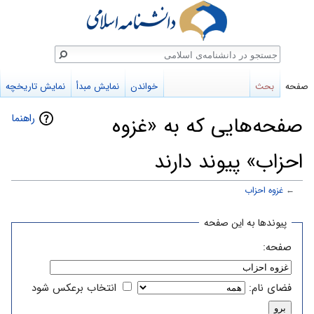
ستجو
صفحه
بحث
خواندن
نمایش مبدأ
نمایش تاریخچه
راهنما
صفحه‌هایی که به «غزوه
احزاب» پیوند دارند
←
غزوه احزاب
پرش
پرش
پیوندها به این صفحه
به
به
صفحه:
ناوبری
جستجو
فضای نام:
انتخاب برعکس شود