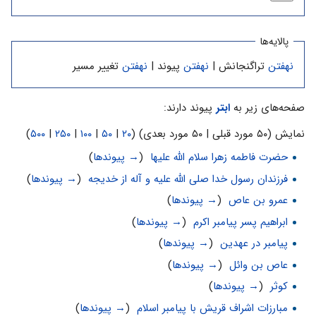
پالایه‌ها
نهفتن
تراگنجانش |
نهفتن
پیوند |
نهفتن
تغییر مسیر
صفحه‌های زیر به
ابتر
پیوند دارند:
نمایش (۵۰ مورد قبلی | ۵۰ مورد بعدی) (
۲۰
|
۵۰
|
۱۰۰
|
۲۵۰
|
۵۰۰
)
حضرت فاطمه زهرا سلام الله علیها
‏
(
→ پیوندها
)
فرزندان رسول خدا صلی الله علیه و آله از خدیجه
‏
(
→ پیوندها
)
عمرو بن عاص
‏
(
→ پیوندها
)
ابراهیم پسر پیامبر اکرم
‏
(
→ پیوندها
)
پیامبر در عهدین
‏
(
→ پیوندها
)
عاص بن وائل
‏
(
→ پیوندها
)
کوثر
‏
(
→ پیوندها
)
مبارزات اشراف قریش با پیامبر اسلام
‏
(
→ پیوندها
)