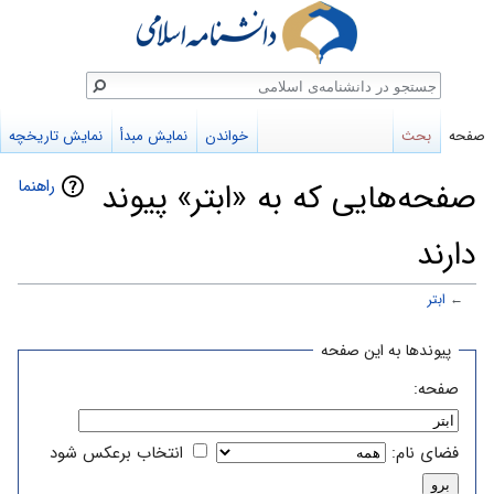
ستجو
صفحه
بحث
خواندن
نمایش مبدأ
نمایش تاریخچه
راهنما
صفحه‌هایی که به «ابتر» پیوند
دارند
←
ابتر
پرش
پرش
پیوندها به این صفحه
به
به
صفحه:
ناوبری
جستجو
فضای نام:
انتخاب برعکس شود