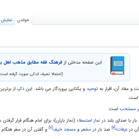
خواندن
نمایش م
این صفحه مدخلی از
فرهنگ فقه مطابق مذهب اهل بیت
(احتمالا تصرف اندکی صورت گرفته است)
است و مفاد آن، اقرار به
توحید
و یکتایى پروردگار می باشد. این
ذکر
، از برتری
است.
ر
مستحب
است:
ار با صداى بلند در
نماز استسقاء
(نماز باران)؛ براى امام هنگام قرار گرفتن 
[۷]
[۶]
آن در
عرفات
؛
صد بار در
مشعر
و
مسجد خیف
و گفتن آن در سفر هنگام با