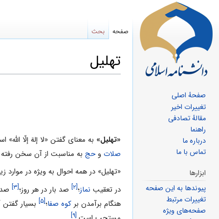
صفحه
بحث
تهلیل
پرش
پرش
صفحهٔ اصلی
به
به
تغییرات اخیر
ناوبری
جستجو
مقالهٔ تصادفی
راهنما
«تهلیل»
به معنای گفتن «لا إلهَ إلّا اللّه» 
درباره ما
تماس با ما
صلات
و
حج
به مناسبت از آن سخن رفته 
«تهلیل» در همه احوال به ویژه در موارد زی
ابزارها
[۳]
[۲]
پیوندها به این صفحه
در تعقیب
نماز
؛
صد بار در هر روز؛
صد ب
تغییرات مرتبط
[۵]
هنگام برآمدن بر
کوه صفا
؛
بسیار گفتن 
صفحه‌های ویژه
[۹]
مستحب است.