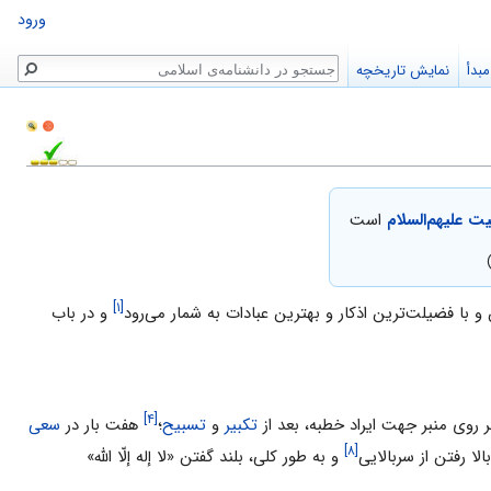
ورود
جستجو
بدأ
نمایش تاریخچه
 علیهم‌السلام
است
[۱]
ن و با فضیلت‌ترین اذکار و بهترین عبادات به شمار مى‌رود
و در باب
[۴]
بر روى منبر جهت ایراد خطبه، بعد از
تکبیر
و
تسبیح
؛
هفت بار در
سعى
[۸]
لا رفتن از سربالایى
و به طور کلی، بلند گفتن «لا إله إلّا اللّه»