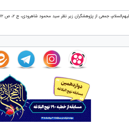
سلام، جمعى از پژوهشگران زیر نظر سید محمود شاهرودى، ج ‌۲، ص ۶۷۲.