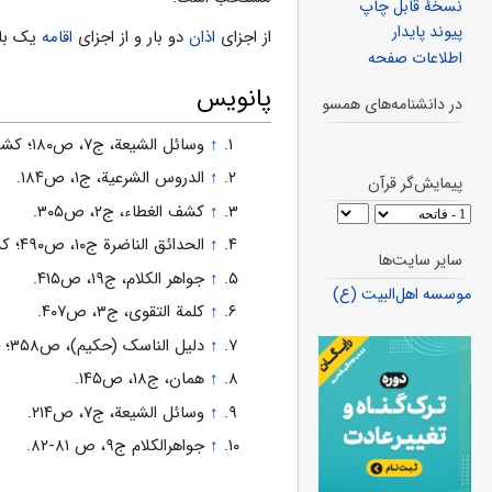
نسخهٔ قابل چاپ
پیوند پایدار
از اجزاى
اذان
دو بار و از اجزاى
اقامه
یک بار 
اطلاعات صفحه
پانویس
در دانشنامه‌های همسو
↑
وسائل الشیعة، ج۷، ص۱۸۰؛ کشف الغطاء ج۲، ص۳۰۵.
↑
الدروس الشرعیة، ج۱، ص۱۸۴.
پیمایش‌گر قرآن
↑
کشف الغطاء، ج۲، ص۳۰۵.
↑
الحدائق الناضرة ج۱۰، ص۴۹۰؛ کشف اللثام ج۴، ص۳۸۷.
سایر سایت‌ها
↑
جواهر الکلام، ج۱۹، ص۴۱۵.
موسسه اهل‌البیت (ع)
↑
کلمة التقوى، ج۳، ص۴۰۷.
↑
دلیل الناسک (حکیم)، ص۳۵۸؛ جواهر الکلام ج۲۰، ص۴۴.
↑
همان، ج۱۸، ص۱۴۵.
↑
وسائل الشیعة، ج۷، ص۲۱۴.
↑
جواهرالکلام ج۹، ص ۸۱-۸۲.