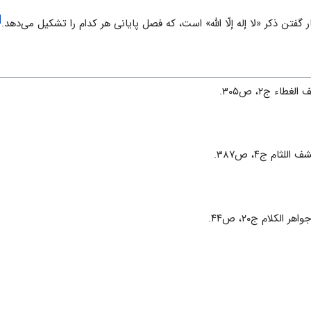
۱۰]
گفتن ذکر «لا إله إلّا اللّه» است، که فصل پایانى هر کدام را تشکیل مى‌دهد.