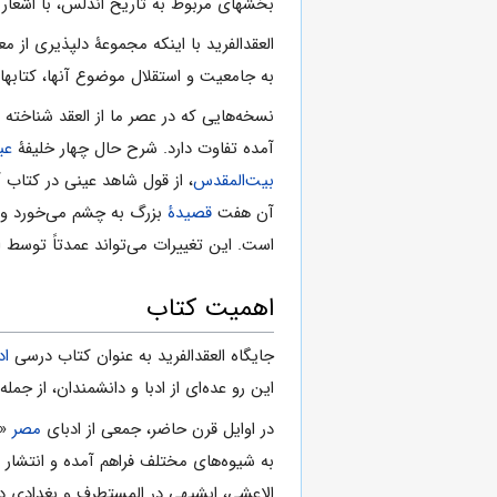
بخشهای مربوط به تاریخ اندلس، با اشعار
العقدالفرید با اینکه مجموعۀ دلپذیری از 
به جامعیت و استقلال موضوع آنها، کتابه
نسخه‌هایی که در عصر ما از العقد شناخته
آمده تفاوت دارد. شرح حال چهار خلیفۀ
عب
بیت‌المقدس
، از قول شاهد عینی در کتاب آم
آن هفت
قصیدۀ
بزرگ به چشم می‌خورد و ب
است. این تغییرات می‌تواند عمدتاً توسط 
اهمیت کتاب
جایگاه العقدالفرید به عنوان کتاب درسی
اد
این رو عده‌ای از ادبا و دانشمندان، از جمله
در اوایل قرن حاضر، جمعی از ادبای
مصر
«م
به شیوه‌های مختلف فراهم آمده و انتشار ی
الاعشی، ابشیهی در المستطرف و بغدادی در خ