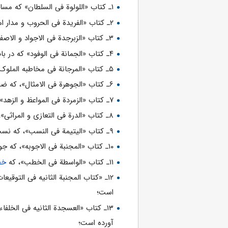
۱ـ کتاب «اللولوة فى السلطان» که مسائل حکومتى و قضایى را در بر دارد؛
۲ـ کتاب «الفریدة فی الحروب و مدار امرها» که درباره مسائل جنگ و امور پیرامون آن است؛
۳ـ کتاب «الزبرجدة فی الاجواد و الاصفاد» که در زمینه بذل و بخشش هاى اشخاص خیّر سخن گفته است؛
۴ـ کتاب «الجمانة فی الوفود» که در باب سفرای اقوام و قبایل مختلفى است که به حضور مبارک
۵ـ کتاب «المرجانة فی مخاطبه الملوک»، که در آن مسائل مربوط به نحوه برخورد با اُمرا و پادشاهان بررسى شده است؛
۶ـ کتاب «الجوهرة فی الامثال»، که ضرب المثل هاى مهم و رایج در زبان عربى را گرد آورده و توضیحاتى براى هر یک داده است؛
۷ـ کتاب «الزمردة فی المواعظ و الزهد»، که موعظه هاى انبیاء و حکما در زمینه هاى مختلف را جمع کرده و مسائل مختلف مربوط به موضوع
۸ـ کتاب «الدرة فی التعازى و المراثى»، که مسائل مربوط به
۹ـ کتاب «الیتیمة فى النسب»، که نسب ها و فامیلى ها را در آن بحث و بررسى کرده است؛
۱۰ـ کتاب «المجنبة فی الاجوبه»، که جواب هاى بزرگان
۱۱ـ کتاب «الواسطة فی الخطب»، که
خط
۱۲ـ «کتاب المجنبة الثانیه فی التوقیعات و الفصول»، که بحث هاى مهم مربوط به کتابت، نامه نگارى و نامه هاى شخصیت هاى برجسته
است؛
۱۳ـ کتاب «العسجدة الثانیه فی الخلفا
آورده است؛