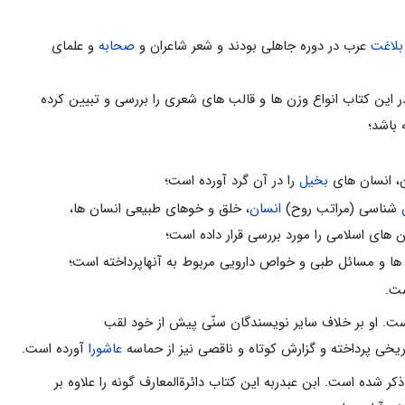
بلاغت
عرب در دوره جاهلى بودند و شعر شاعران و
صحابه
و علماى
ین کتاب انواع وزن ها و قالب هاى شعرى را بررسى و تبیین کرده
 باشد؛
ن، انسان هاى
بخیل
را در آن گرد آورده است؛
شناسى (مراتب روح)
انسان
، خلق و خوهاى طبیعى انسان ها،
هاى اسلامى را مورد بررسى قرار داده است؛
ت. او بر خلاف سایر نویسندگان سنّى پیش از خود لقب
اریخی پرداخته و گزارش کوتاه و ناقصی نیز از حماسه
عاشورا
آورده است.
شده است. ابن عبدربه این کتاب دائرةالمعارف گونه را علاوه بر