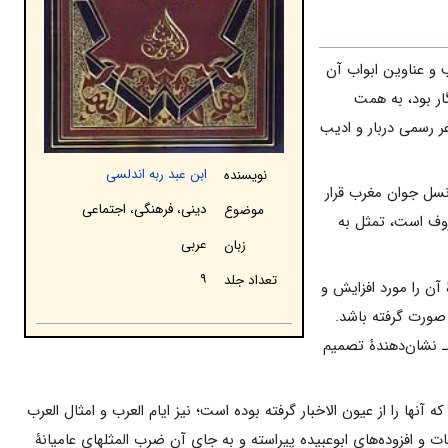
و عناوین ابواب آن
ار بود، به همت
ر رسمی دربار و ادیب
ابن عبد ربه اندلسی
نویسنده
 نسل جوان مغرب قرار
دینى، فرهنگی، اجتماعى
موضوع
روف است، تمثل به
عربی
زبان
۹
تعداد جلد
آن را مورد افزایش و
یرایش قرار می‌داده است، اما تدوین نهایی کتاب باید در سالهای آخر عمر وی یعنی پس از ۳۲۲ق. صورت گرفته باشد.
ـ نشان‌دهندۀ تصمیم
ه آنها را از عیون الاخبار گرفته بوده است؛ نیز ایام العرب و امثال العرب
ت و افزوده‌های ابوعبیده پیراسته و به جای آن ضرب المثلهای عامیانۀ