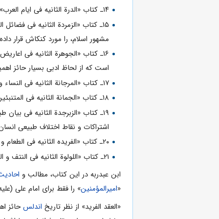
۱۴ـ کتاب «الدرة الثانیه فی ایام العرب»، که ایام و مناسبت هاى مهم عرب را نقل و بررسى کرده است؛
۱۵ـ کتاب «الزمردة الثانیه فی فضائل الشعر»، او در این کتاب، معلقات سبع شعراى
مشهور اسلام، را مورد کنکاش قرار داد
۱۶ـ کتاب «الجوهرة الثانیه فی اعاریض الشعر»، که در زمینه
است که از لحاظ ادبى بسیار حائز اهمی
۱۷ـ کتاب «المرجانة الثانیه فی النساء و صفاتهنّ»، که درباره مسائل مختلف
۱۸ـ کتاب «الجمانة الثانیه فی المتنبئین و الممرودین و البخلاء»، که اخبار مربوط به مدعیان دروغین
۱۹ـ کتاب «الزبرجدة الثانیه فى بیان طبائع الانسان و سائر الحیوان و تفاضل البلدان»، که بحث هاى مربوط به
اشتراکات و نقاط اختلاف طبیعى انسا
۲۰ـ کتاب «الفریده الثانیه فی الطعام و الشراب» که در آن به انواع و اقسام غذاهاى عرب، نام هاى غذاها و نوشیدنى ها و مسائل طبى و خواص دارویى مربوط به آنهاپرداخته است؛
۲۱ـ کتاب «اللولوة الثانیه فی النتف و الهدایا الفکاهات و الملح»، که در آن مطالبى پیرامون طنز و خنده جمع کرده است.
ابن عبدربه در این کتاب، مطالب و
احادیث
«
امیرالمؤمنین
» را فقط براى امام على (عل
«العقد الفرید» از نظر تاریخ
اندلس
حائز اهم