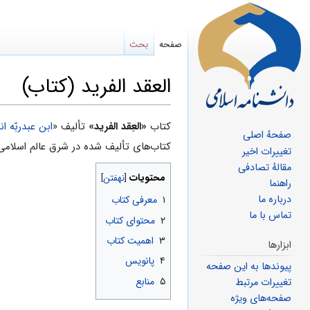
صفحه
بحث
العقد الفرید (کتاب)
پرش
پرش
کتاب
«العِقد الفرید»
تألیف «
ابن عبدربّه ا
صفحهٔ اصلی
به
به
کتاب‌های تألیف شده در شرق عالم اسلامی، ت
تغییرات اخیر
ناوبری
جستجو
مقالهٔ تصادفی
محتویات
راهنما
درباره ما
۱
معرفی کتاب
تماس با ما
۲
محتوای کتاب
۳
اهمیت کتاب
ابزارها
۴
پانویس
پیوندها به این صفحه
۵
منابع
تغییرات مرتبط
صفحه‌های ویژه