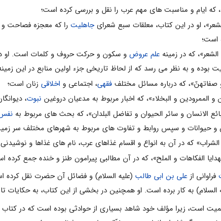
جاهلیت
را که معجزه فصاحت و
ه است؛
علم عروض
و سکون و حرکت حروف و کلمات است. او در ا
ت بوده و به نظر مى رسد که از لحاظ تاریخى جزء اولین منابع در این زمینه
فقهى
، اجتماعى و
اخلاقى
زنان است؛
نبوت
، دیوانگا
نفس
ن و حیوانات و سپس روابط و تفاوت هاى مربوط به شهرهاى مختلف سر زمین 
فراوانى از
على بن ابى طالب
(علیه السلام) و فضائل آن حضرت نقل کرده اس
یه السلام) به کار برده است. او همچنین در بخشی از این کتاب، به حکایات ت
یت است، زیرا مؤلف خود شاهد بسیاری از حوادثی بوده است که در کتاب ذکر 