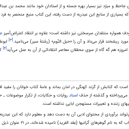
ای جاحظ و مبرّد نیز بسیار بهره جسته و از استادان خود مانند محمد بن عب
ا که بسیاری از منابع ابن عبدربه از دست رفته، این کتاب منبع منحصر به فرد 
ودف همواره منتقدان سرسختی نیز داشته است؛ علاوه بر انتقاد اعتراض‌آمیز
صا
[۳]
) مورد ریشخند قرار می‌داد و آن را «حبل التّوم» (رشتۀ سیر) می‌نامید.
ابوعل
[۴]
امروزه هم گه گاه از سوی محققان معاصر انتقاداتی از آن به عمل می‌آید
که
ه است که کتابش از گزند کهنگی در امان بماند و عامۀ کتاب خوانان را مفید اف
می‌پرداخته و گذشته از حذف
اسناد
روایات و حکایات، از تکرار موضوعات ـ حت
خیهای زننده و تعبیرات مستهجن ابایی نداشته است.
تواند برآوردی از محتوای ادبی آن به دست دهد و معلوم دارد که ابن عبدربه 
هرهای گرانبها (عِقد الفرید) نامیده شده‌اند، در ۲۱ عنوان ذیل مرتب شده است: