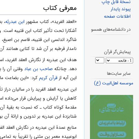
نسخهٔ قابل چاپ
معرفی کتاب
پیوند پایدار
اطلاعات صفحه
«العقد الفرید»، کتاب مشهور
ابن عبدربّه
، ب
در دانشنامه‌های همسو
آشکارا تحت تأثیر کتاب ابن قتیبه است. وق
شاگرد اندلسی ابن قتیبه، قاسم بن اصبغ، 
نامدار قرطبه بر آن شد تا کتابی همانند آن
پیمایش‌گر قرآن
هدف ابن عبدربه از نگارش العقد الفرید، ا
دهد. چنانکه
صاحب بن عباد
وقتی آن را ب
سایر سایت‌ها
این آیه از
قرآن کریم
کرد: «این بضاعت ما
موسسه اهل‌البیت (ع)
ابن عبدربه العقد الفرید را در سالیان در
مقدمۀ کوتاه کتاب ـ که نسبت به بقیۀ آن
شتابزدۀ ابن عبدربه بر تدوین و ارائۀ آن ب
منابع عمدۀ ابن عبدربه در نگارش العقد الفر
ابوعبیده معمر بن مثنی را تقریباً به تما