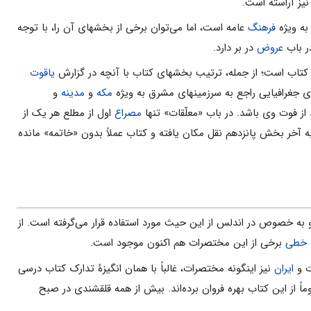
یز آراسته است.
به ویژه
فرهنگ
عامه است، اما می‌توان برخی از بخشهای آن را، با توجه
ر باب
عروض
در بر دارد.
ن کتاب است؛ از جمله، ترتیب بخشهای کتاب با آنچه در گزارش
یاقوت
ی جغرافیایی راجع به سرزمینهای مشرق به ویژه
مکه
و
مدینه
و
عد از فوت وی باشد. در باب «معلّقات» تنها
مصراع
اول از مطلع هر یک از
آخر بخش پانزدهم نقل مکان یافته و کتاب عملاً بدون «خاتمه» مانده
به خصوص در اندلس از این حیث مورد استفاده قرار می‌گرفته است. از
 خطی
برخی از این مختصرات هم اکنون موجود است.
ت و
ایران
نیز اینگونه مختصرات، غالباً با همان انگیزۀ تدارک کتاب درسی
اً از این کتاب بهره فروان برده‌اند. بیش از همه قلقشندی در صبح