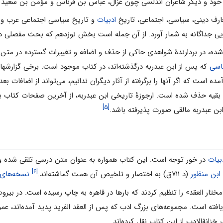
 خود و دیگر شاعران اندلسی چون غزّال، عباس بن فرناس و مؤمن بن سعید ن
معارف دینی، سیاسی، اجتماعی، تاریخ
ادبیات
و تاریخ سیاسی اجتماعی عرب و 
ایی جداگانه به شمار آورد. از آن جمله است بخش نوزدهم که بحث مفصلی د
 شده، در بردارندۀ شواهدی حاکی از حذف و اضافه و تغییرات گسترده در مت
اسی
که پس از ابن عبدربه درگذشته‌اند، در کتاب موجود است. برخی گزارشها
ده است که اگر آنها را برگرفته از آثار دیگران ندانیم، می‌تواند از اضافات ب
قیه حذف شده است. ارجوزۀ تاریخی ابن عبدربه، از آخرین صفحات کتاب به 
[۵]
ابن عبدربه مالقی صورت پذیرفته باشد.
بیات
در خور توجه است. این کتاب همواره به عنوان متن درسی تلقی شده و 
[۶]
ابن منظور
(د ۷۱۱ق) به اختصار و تلخیص آن همت گماشته‌اند.
نسخه‌های
ختار العقد» را تنظیم کردند که بارها در قاهره به چاپ رسیده است. در بیرو
افته است. مجموعه‌های بزرگ ادب که پس از العقد الفرید پدید آمده‌اند، عموم
زانةالادب از این کتاب نقل کرده‌اند.