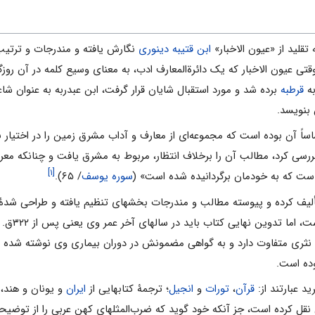
ه تقلید از «عیون الاخبار»
ابن قتیبه دینوری
نگارش یافته و مندرجات و ترتیب 
تی عیون الاخبار که یک دائرةالمعارف ادب، به معنای وسیع کلمه در آن روزگ
به
قرطبه
برده شد و مورد استقبال شایان قرار گرفت، ابن عبدربه به عنوان شاع
 بنویسد.
ساساً آن بوده است که مجموعه‌ای از معارف و آداب مشرق زمین را در اختیار
ررسی کرد، مطالب آن را برخلاف انتظار، مربوط به مشرق یافت و چنانکه مع
[۱]
ست که به خودمان برگردانیده شده است» (
سوره یوسف
/ ۶۵).
از تألیف کرده و پیوسته مطالب و مندرجات بخشهای تنظیم یافته و طراحی شدۀ 
کاهش یا آرایش و پ
 نثری متفاوت دارد و به گواهی مضمونش در دوران بیماری وی نوشته شده 
وده است.
ید عبارتند از:
قرآن
،
تورات
و
انجیل
؛ ترجمۀ کتابهایی از
ایران
و یونان و هند، ک
می نقل کرده است، جز آنکه خود گوید که ضرب‌المثلهای کهن عربی را از توضیحا