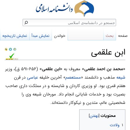
ستجو
صفحه
بحث
خواندن
نمایش مبدأ
نمایش تاریخچه
ابن علقمی
پرش
پرش
«محمد بن احمد علقمی»
معروف به
«ابن علقمی»
(۶۵۶-۵۹۱ ق)، وزیر
به
به
شیعه
مذهب و دانشمند «
مستعصم
» آخرین خلیفه
عباسی
در قرن
ناوبری
جستجو
هفتم قمری بود. او وزیری کاردان و شایسته و در مملکت داری صاحب
بصیرت بود و خدمات شایانی انجام داد. مورخان شیعه وی را
شخصیتی عالم، متدین و نیکوکار دانسته‌اند.
محتویات
۱
ولادت