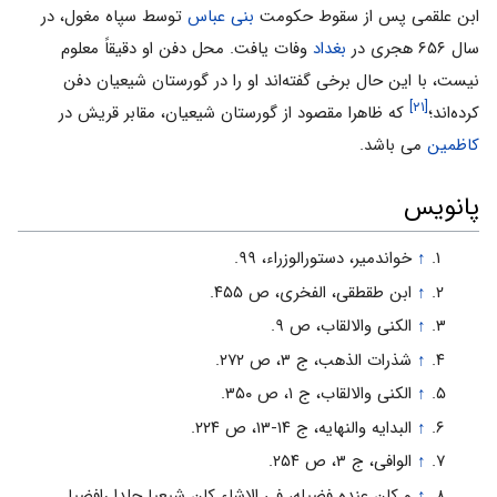
ابن علقمی پس از سقوط حکومت
بنی عباس
توسط سپاه مغول‌، در
سال ۶۵۶ هجری در
بغداد
وفات یافت. محل دفن او دقیقاً معلوم
نیست، با این حال برخی گفته‌اند او را در گورستان شیعیان دفن
[۲۱]
کرده‌اند؛
که ظاهرا مقصود از گورستان شیعیان، مقابر قریش در
کاظمین
می باشد.
پانویس
↑
خواندمیر، دستورالوزراء، ۹۹.
↑
ابن طقطقی، الفخری، ص ۴۵۵.
↑
الکنی والالقاب، ص ۹.
↑
شذرات الذهب، ج ۳، ص ۲۷۲.
↑
الکنی والالقاب، ج ۱، ص ۳۵۰.
↑
البدایه والنهایه، ج ۱۴-۱۳، ص ۲۲۴.
↑
الوافی، ج ۳، ص ۲۵۴.
↑
و کان عنده فضیله، فی الاشاء کان شیعیا جلدا رافضیا.