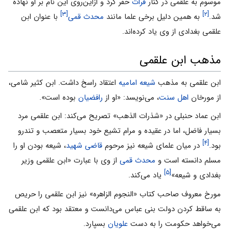
موسوم به علقمی در کنار
فرات
حفر کرد و از‌این‌روی این نام بر او نهاده
[۳]
[۲]
شد.
به همین دلیل برخی علما مانند
محدث قمی
با عنوان ابن
علقمی ‌بغدادی از وی یاد کرده‌اند.
مذهب ابن علقمی
ابن علقمی به مذهب
شیعه
امامیه
اعتقاد راسخ داشت. ابن کثیر شامی،
از مورخان
اهل سنت
، می‌نویسد: «او از
رافضیان
بوده است».
ابن عماد حنبلی در «شذرات الذهب» تصریح می‌کند: ابن علقمی‌ مرد
بسیار فاضل، اما در عقیده و مرام تشیع خود بسیار متعصب و تندرو
[۴]
بود.
در میان علمای شیعه نیز مرحوم
قاضی شهید
، شیعه بودن او را
مسلم دانسته است و
محدث قمی
‌از وی با عبارت «ابن علقمی‌ وزیر
[۵]
بغدادی و شیعه»
یاد می‌کند.
مورخ معروف صاحب کتاب «النجوم الزاهره» نیز ابن علقمی‌ را حریص
به ساقط کردن دولت بنی عباس می‌دانست و معتقد بود که ابن علقمی‌
می‌خواهد حکومت را به دست
علویان
بسپارد.