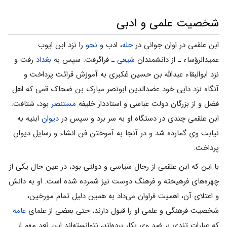
شخصیت علمی و ادبی
ابن علقمی در اوان جوانی در
حله
، ادب و
نحو
را نزد ابن ایوب
عمیدالرؤساء ـ از دانشمندان
شیعی
ـ فراگرفت. سپس به
بغداد
رفت و
نزد ابوالبقاء عبدالله بن حسین عُکبری به آموزش قرائت پرداخت و
آنگاه نزد دایی خود عضدالدین ابونصر مبارک بن ضحاک قمی که اهل
فضل و از بزرگان دولت عباسی و استاددار خلیفه
مستنصر
بود، شتافت.
ابن علقمی چندی در دستگاه او به سر برد و سپس در
دیوان
ابنیه به
نیابت وی گمارده شد و در آنجا به آموختن فن انشاء و رسایل دیوان
پرداخت.
با این که ابن علقمی ‌از رجال سیاسی و دولتی بود، در عین حال یکی از
چهره‌های فرهیخته و فرهنگ دوست نیز شمرده شده است. او به دانش
و اعتلای آن، اهمیت فراوان می‌داد به همین دلیل تمام مورخین،
شخصیت فرهنگی و علمی‌ او را قبول دارند، حتی بعضی از علمای
عامه
که عبارات تندی بر ضد وی بکار برده‌اند، نتوانسته‌اند این بُعد مهم از