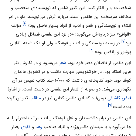
شخصیت او را انکار کنند. ابن کثیر شامی‌ که نویسنده‌ای متعصب و
مخالف سرسخت ابن علقمی ‌است، درباره اثرش می‌نویسد: «او در امر
[۶]
انشاء و نویسندگی و شعر و ادب، از افراد بسیار فاضل بود».
مؤلف
«الوافی» نیز درباره‌اش می‌گوید: «در نزد ابن علقمی ‌فضائل زیادی
[۷]
بود
در زمینه نویسندگی و ادب و فرهنگ، ولی او یک شیعه انقلابی
[۸]
پرشور و رافضی بود».
ابن علقمی از فاضلان عصر خود بود،
شعر
می‌سرود و در نگارش نثر
عربی استاد بود. در خوشنویسی مهارت داشت و در تشویق عالمان
کوشا بود. خود کتابخانه‌ای داشت که ۰۰۰‘۱۰ جلد کتاب نفیس در آن
نگهداری می‌شد. دو نمونه از اشعار ابن علقمی در دست است. از اشارۀ
فیض کاشانی
برمی‌آید که ابن علقمی کتابی نیز در
مناقب
تدوین کرده
[۹]
بوده است.
ابن علقمی در برابر دانشمندان و اهل فرهنگ و ادب مراتب احترام را به
جا می‌آورد و با مردمان دانش‌پژوه و افراد صاحب
زهد
و
تقوی
رفتار
کریمانه داشت و برای رُشد دانش و علم در جامعه اسلامی ‌آنان را