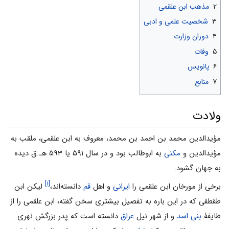
۲
مذهب ابن علقمی
۳
شخصیت علمی و ادبی
۴
دوران وزارت
۵
وفات
۶
پانویس
۷
منابع
ولادت
مؤيدالدين محمد بن احمد بن محمد، معروف به ابن علقمی‌، ملقب به
مؤیدالدین و
مکنی
به ابوطالب بود و در سال ۵۹۱ یا ۵۹۳ هـ.ق دیده
به جهان گشود.
[۱]
برخی از مورخان ابن علقمی را
ایرانی
و اهل
قم
دانسته‌اند،
لیکن ابن
طقطقی که در این باره به تفصیل بیشتری سخن گفته، ابن علقمی را از
طایفۀ
بنی اسد
و از شهر نیل
عراق
دانسته است که پدر بزرگش نهری