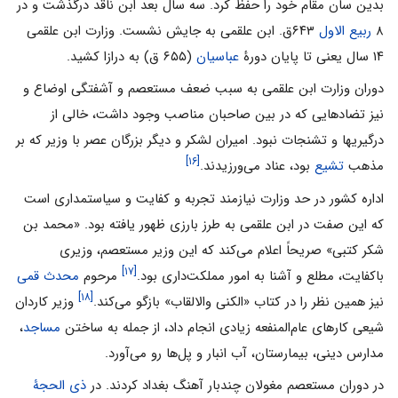
بدین سان مقام خود را حفظ کرد. سه سال بعد ابن ناقد درگذشت و در
۸
ربیع الاول
۶۴۳ق. ابن علقمی به جایش نشست. وزارت ابن علقمی
۱۴ سال یعنی تا پایان دورۀ
عباسیان
(۶۵۵ ق) به درازا کشید.
دوران وزارت ابن علقمی به سبب ضعف مستعصم و آشفتگی اوضاع و
نیز تضادهایی که در بین صاحبان مناصب وجود داشت، خالی از
درگیریها و تشنجات نبود. امیران لشکر و دیگر بزرگان عصر با وزیر که بر
[۱۶]
مذهب
تشیع
بود، عناد می‌ورزیدند.
اداره کشور در حد وزارت نیازمند تجربه و کفایت و سیاستمداری است
که این صفت در ابن علقمی‌ به طرز بارزی ظهور یافته بود. «محمد بن
شکر کتبی» صریحاً اعلام می‌کند که این وزیر مستعصم، وزیری
[۱۷]
باکفایت، مطلع و آشنا به امور مملکت‌داری بود.
مرحوم
محدث قمی‌
[۱۸]
نیز همین نظر را در کتاب «الکنی والالقاب» بازگو می‌کند.
وزیر کاردان
شیعی کارهای عام‌المنفعه زیادی انجام داد، از جمله به ساختن
مساجد
،
مدارس دینی، بیمارستان، آب انبار و پل‌ها رو می‌آورد.
در دوران مستعصم مغولان چندبار آهنگ بغداد کردند. در
ذی الحجۀ