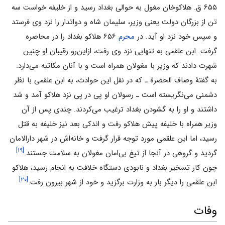
۶۵۵ ق. هلاکوخان مغول به حوالی بغداد رسید و از خلیفه خواست سه
تن از بزرگان دولت یعنی وزیر، سلیمان شاه و دواتدار را نزد وی فرستد
و سپس خود نزد او آید. در
محرم
۶۵۶ هلاکو بغداد را در محاصره
گرفت. ابن علقمی به تنهایی نزد وی رفت، از‌این‌رو رقیبان او چنین
شهرت دادند که وزیر با مغولان همراه است و با آنان مکاتبه می‌دارد.
به گفتۀ وصاف الحضرة ـ که در نقل این حوادث، به ابن علقمی با نظر
دشمنی می‌نگریسته است ـ رسولان او پی در پی نزد هلاکو آمد و شد
داشتند و او را به گشودن بغداد ترغیب می‌کردند. چندی پس از آن
وزیر همراه با خلیفه پیش هلاکو رفت و اندکی بعد نیز خلیفه به قتل
رسید، اما ابن علقمی مورد توجه قرار گرفت و خانه‌اش در شهر دارالامان
[۱۹]
گردید و گروهی در آنجا از تیغ بی‌امان مغولان به سلامت جستند.
چون کار تسخیر بغداد و نابودی دستگاه خلافت به انجام رسید، هلاکو
[۲۰]
ابن علقمی را دیگر بار به وزارت برگزید و خود از شهر بیرون رفت.
وفات