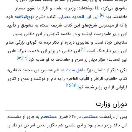
تشویق می‌کرد، لذا نوشته‌اند: وزیر به علماء و افراد با تقوی بسیار
[۱۰]
علاقه‌مند بود.
ابن ابی الحدید معتزلی
، کتاب «
شرح نهج‌البلاغه
» خود
را که از مهمترین شرح‌های این کتاب شریف است، به تشویق و تأیید
این وزیر علم‌دوست نوشته و در مقدمه کتابش از ابن علقمی ‌بسیار
ستایش کرده است و تعابیری درباره او بکار برده که گویای بزرگی مقام
[۱۱]
این وزیر بافرهنگ است.
ابن علقمی‌ در برابر این خدمت بزرگ «ابن
[۱۳]
[۱۲]
ابی الحدید» هزار دینار زر سرخ و خلعت‌ها به او هدیه کرد.
یکی دیگر از عالمان بزرگ
اهل سنت
به نام «حسن بن محمد صغانی»
کتاب «العُباب الزاخر و اللُباب الفاخر» را به نام او نوشت و مدح و ثنای
[۱۵]
[۱۴]
فراوانی از این وزیر شیعه کرد.
دوران وزارت
پس از درگذشت
مستنصر
، در ۶۴۰ قمری
مستعصم
به جای او نشست.
ابن ناقدِ وزیر بیمار بود و ابن علقمی هم ناگزیر بدین امر تن در داد و