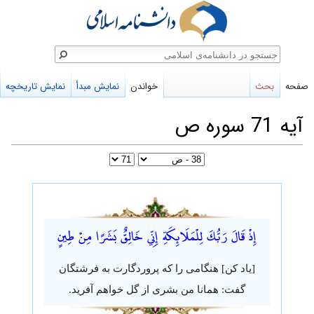
ستجو
صفحه
بحث
خواندن
نمایش مبدأ
نمایش تاریخچه
آیه 71 سوره ص
پرش
پرش
به
به
إِذْ قَالَ رَبُّكَ لِلْمَلَائِكَةِ إِنِّي خَالِقٌ بَشَرًا مِنْ طِينٍ
ناوبری
جستجو
[یاد کن] هنگامی را که پروردگارت به فرشتگان
گفت: همانا من بشری از گل خواهم آفرید.