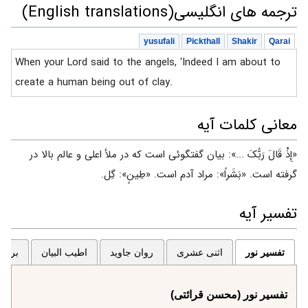
ترجمه های انگلیسی(English translations)
yusufali
Pickthall
Shakir
Qarai
When your Lord said to the angels, ‘Indeed I am about to
create a human being out of clay.
معانی کلمات آیه
«إِذْ قَالَ رَبُّکَ ...»: بیان گفتگوئی است که در ملأ اعلی و عالم بالا در
گرفته است. «بَشَراً»: مراد آدم است. «طِینٍ»: گِل.
تفسیر آیه
تفسیر نور
اثنی عشری
روان جاوید
اطیب البیان
برگزی
تفسیر نور (محسن قرائتی)