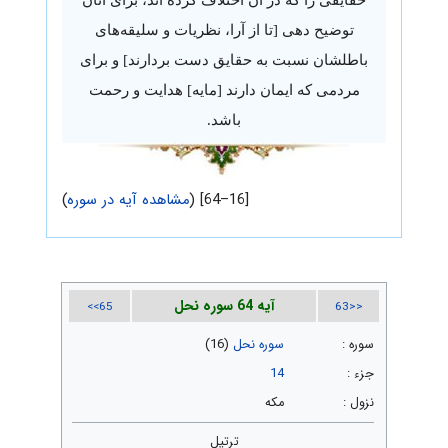
توضیح دهی [تا از آرا، نظریات و سلیقه‌های
باطلشان نسبت به حقایق دست بردارند] و برای
مردمی که ایمان دارند [مایه] هدایت و رحمت
باشد.
[16–64] (
مشاهده آیه در سوره
)
آیه 64 سوره نحل
65>>
<<63
سوره :
سوره نحل
(16)
جزء :
14
نزول :
مکه
ترتیل