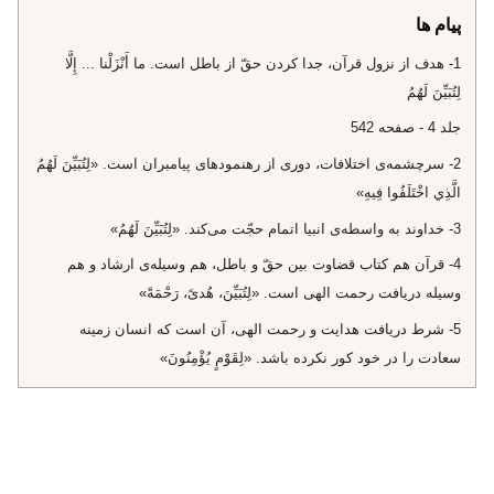
پیام ها
1- هدف از نزول قرآن، جدا كردن حقّ از باطل است. ما أَنْزَلْنا ... إِلَّا
لِتُبَيِّنَ لَهُمُ‌
جلد 4 - صفحه 542
2- سرچشمه‌ى اختلافات، دورى از رهنمودهاى پيامبران است. «لِتُبَيِّنَ لَهُمُ
الَّذِي اخْتَلَفُوا فِيهِ»
3- خداوند به واسطه‌ى انبيا اتمام حجّت مى‌كند. «لِتُبَيِّنَ لَهُمُ»
4- قرآن هم كتاب قضاوت بين حقّ و باطل، هم وسيله‌ى ارشاد و هم
وسيله دريافت رحمت الهى است. «لِتُبَيِّنَ‌، هُدىً‌، رَحْمَةً»
5- شرط دريافت هدايت و رحمت الهى، آن است كه انسان زمينه
سعادت را در خود كور نكرده باشد. «لِقَوْمٍ يُؤْمِنُونَ»