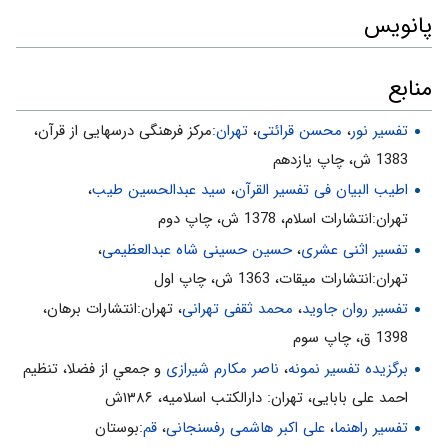
پانویس
منابع
تفسیر نور
،
محسن قرائتی
،
تهران
:مركز فرهنگى درسهايى از قرآن،
1383 ش، چاپ يازدهم
اطیب البیان فی تفسیر القرآن‌
،
سید عبدالحسین طیب
،
تهران:انتشارات اسلام‌، 1378 ش‌، چاپ دوم‌
تفسیر اثنی عشری
،
حسین حسینی شاه عبدالعظیمی
،
تهران:انتشارات ميقات، 1363 ش، چاپ اول
تفسیر روان جاوید
،
محمد ثقفی تهرانی
، تهران:انتشارات برهان،
1398 ق، چاپ سوم
برگزیده تفسیر نمونه
،
ناصر مکارم شیرازی
و جمعي از فضلا، تنظیم
احمد علی بابایی، تهران: دارالکتب اسلامیه، ۱۳۸۶ش
تفسیر راهنما
،
علی اکبر هاشمی رفسنجانی
،
قم
:بوستان