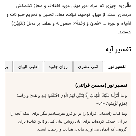
«أَلَّذِی»: چیزی که. مراد امور دینی مورد اختلاف و محلّ کشمکش
مردمان است. از قبیل: توحید، نبوّت، معاد، تحلیل و تحریم حیوانات و
اشیاء، و غیره ... «هُدیً وَ رَحْمَةً»: مفعول‌له و عطف بر محلّ (لِتُبَیِّنَ)
هستند.
تفسیر آیه
تفسیر نور
اثنی عشری
روان جاوید
اطیب البیان
برگزی
تفسیر نور (محسن قرائتی)
وَ ما أَنْزَلْنا عَلَيْكَ الْكِتابَ إِلَّا لِتُبَيِّنَ لَهُمُ الَّذِي اخْتَلَفُوا فِيهِ وَ هُدىً وَ رَحْمَةً
لِقَوْمٍ يُؤْمِنُونَ «64»
وما كتاب (آسمانى قرآن) را بر تو فرو نفرستاديم مگر براى اينكه آنچه را
در آن اختلاف كرده‌اند براى آنان روشن بيان كنى و (اين كتاب) براى
گروهى كه ايمان مى‌آورند مايه‌ى هدايت و رحمت است.