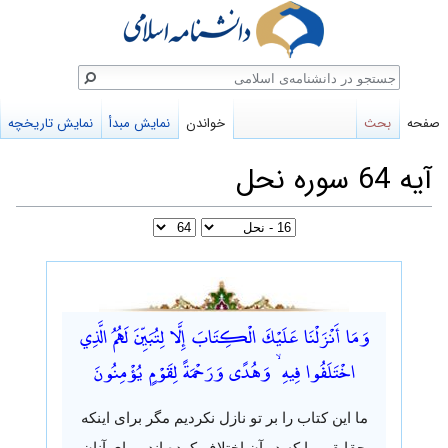
ستجو
صفحه
بحث
خواندن
نمایش مبدأ
نمایش تاریخچه
آیه 64 سوره نحل
پرش
پرش
به
به
وَمَا أَنْزَلْنَا عَلَيْكَ الْكِتَابَ إِلَّا لِتُبَيِّنَ لَهُمُ الَّذِي
ناوبری
جستجو
اخْتَلَفُوا فِيهِ ۙ وَهُدًى وَرَحْمَةً لِقَوْمٍ يُؤْمِنُونَ
ما این کتاب را بر تو نازل نکردیم مگر برای اینکه
حقایقی را که در آن اختلاف کرده اند، برای آنان